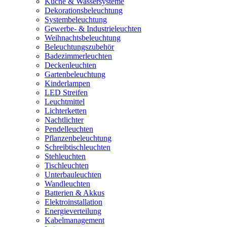
Küche & Wassersysteme
Dekorationsbeleuchtung
Systembeleuchtung
Gewerbe- & Industrieleuchten
Weihnachtsbeleuchtung
Beleuchtungszubehör
Badezimmerleuchten
Deckenleuchten
Gartenbeleuchtung
Kinderlampen
LED Streifen
Leuchtmittel
Lichterketten
Nachtlichter
Pendelleuchten
Pflanzenbeleuchtung
Schreibtischleuchten
Stehleuchten
Tischleuchten
Unterbauleuchten
Wandleuchten
Batterien & Akkus
Elektroinstallation
Energieverteilung
Kabelmanagement