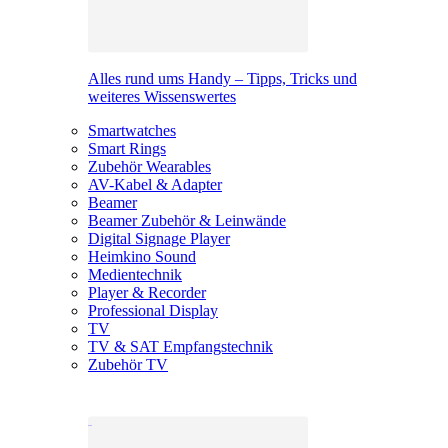
Alles rund ums Handy – Tipps, Tricks und
weiteres Wissenswertes
Smartwatches
Smart Rings
Zubehör Wearables
AV-Kabel & Adapter
Beamer
Beamer Zubehör & Leinwände
Digital Signage Player
Heimkino Sound
Medientechnik
Player & Recorder
Professional Display
TV
TV & SAT Empfangstechnik
Zubehör TV