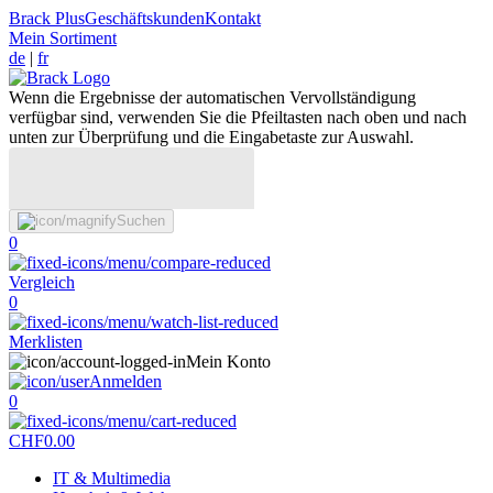
Brack Plus
Geschäftskunden
Kontakt
Mein Sortiment
de
|
fr
Wenn die Ergebnisse der automatischen Vervollständigung
verfügbar sind, verwenden Sie die Pfeiltasten nach oben und nach
unten zur Überprüfung und die Eingabetaste zur Auswahl.
Suchen
0
Vergleich
0
Merklisten
Mein Konto
Anmelden
0
CHF
0.00
IT & Multimedia