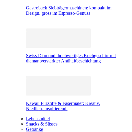
Gastroback Siebträgermaschinen: kompakt im
Design, gross im Espresso-Genuss
Swiss Diamond: hochwertiges Kochgeschirr mit
diamantverstärkter Antihaftbeschichtung
Kawaii Filzstifte & Fasermaler: Kreativ.
Niedlich. Inspirierend.
Lebensmittel
Snacks & Süsses
Getränke