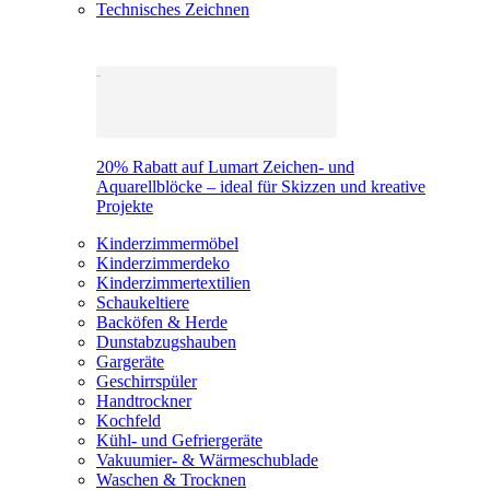
Technisches Zeichnen
20% Rabatt auf Lumart Zeichen- und
Aquarellblöcke – ideal für Skizzen und kreative
Projekte
Kinderzimmermöbel
Kinderzimmerdeko
Kinderzimmertextilien
Schaukeltiere
Backöfen & Herde
Dunstabzugshauben
Gargeräte
Geschirrspüler
Handtrockner
Kochfeld
Kühl- und Gefriergeräte
Vakuumier- & Wärmeschublade
Waschen & Trocknen