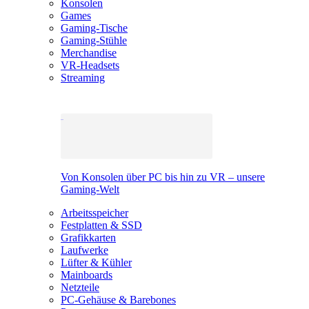
Konsolen
Games
Gaming-Tische
Gaming-Stühle
Merchandise
VR-Headsets
Streaming
Von Konsolen über PC bis hin zu VR – unsere
Gaming-Welt
Arbeitsspeicher
Festplatten & SSD
Grafikkarten
Laufwerke
Lüfter & Kühler
Mainboards
Netzteile
PC-Gehäuse & Barebones