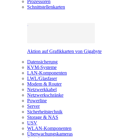
Prozessoren
Schnittstellenkarten
Aktion auf Grafikkarten von Gigabyte
Datensicherung
KVM-Systeme
LAN-Komponenten
LWL/Glasfaser
Modem & Router
Netzwerkkabel
Netzwerkschränke
Powerline
Server
Sicherheitstechnik
Storage & NAS
USV
WLAN-Komponenten
Überwachungskameras