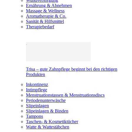
Wundversorgung
Ernährung & Abnehmen
Massage & Wellness
Aromatherapie & Co.
Sanität & Hilfsmittel
Therapiebedarf
Trisa – gute Zahnpflege beginnt bei den richtigen
Produkten
Inkontinenz
Intimpflege
Menstruationstassen & Menstruationsdiscs
Periodenunterwäsche
Slipeinlagen
Slipeinlagen & Binden
Tampons
Taschen- & Kosmetiktücher
Watte & Wattestäbchen