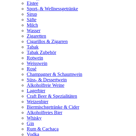
Eistee
Sport- & Wellnessgetränke
Sirup
Säfte
Milch
Wasser
Zigaretten
Cigarillos & Zigarren
Tabak
Tabak Zubehör
Rotwein
Weisswein
Rosé
Champagner & Schaumwein
Süss- & Dessertwein
Alkoholfreie Weine
Lagerbier
Craft Beer & Spezialitäten
Weizenbier
Biermischgetränke & Cider
Alkoholfreies Bier
Whisky
Gin
Rum & Cachaça
Vodka