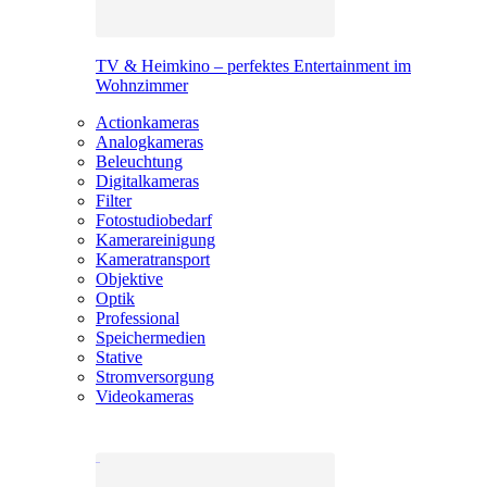
TV & Heimkino – perfektes Entertainment im
Wohnzimmer
Actionkameras
Analogkameras
Beleuchtung
Digitalkameras
Filter
Fotostudiobedarf
Kamerareinigung
Kameratransport
Objektive
Optik
Professional
Speichermedien
Stative
Stromversorgung
Videokameras