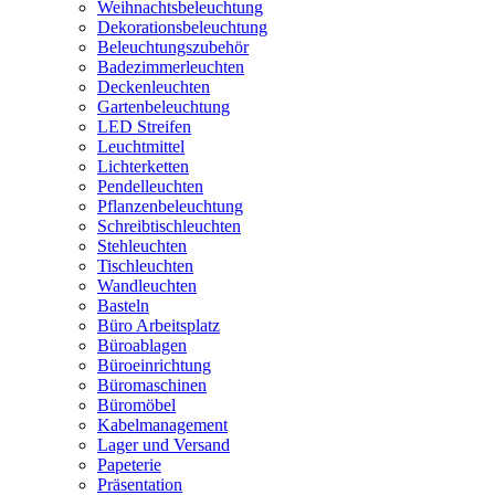
Weihnachtsbeleuchtung
Dekorationsbeleuchtung
Beleuchtungszubehör
Badezimmerleuchten
Deckenleuchten
Gartenbeleuchtung
LED Streifen
Leuchtmittel
Lichterketten
Pendelleuchten
Pflanzenbeleuchtung
Schreibtischleuchten
Stehleuchten
Tischleuchten
Wandleuchten
Basteln
Büro Arbeitsplatz
Büroablagen
Büroeinrichtung
Büromaschinen
Büromöbel
Kabelmanagement
Lager und Versand
Papeterie
Präsentation