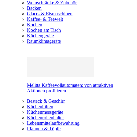
Weinschränke & Zubehör
Backen
Glace- & Eismaschinen
Kaffee- & Teewelt
Kochen
Kochen am Tisch
Küchengeräte
Raumklimageräte
Melitta Kaffeevollautomaten: von attraktiven
Aktionen profitieren
Besteck & Geschirr
Küchenhilfen
Küchenmessgeräte
Küchenrollenhalter
Lebensmittelaufbewahrung
Pfannen & Töpfe