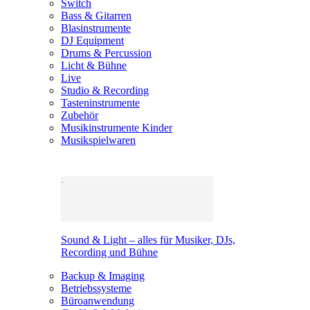
Switch
Bass & Gitarren
Blasinstrumente
DJ Equipment
Drums & Percussion
Licht & Bühne
Live
Studio & Recording
Tasteninstrumente
Zubehör
Musikinstrumente Kinder
Musikspielwaren
Sound & Light – alles für Musiker, DJs,
Recording und Bühne
Backup & Imaging
Betriebssysteme
Büroanwendung