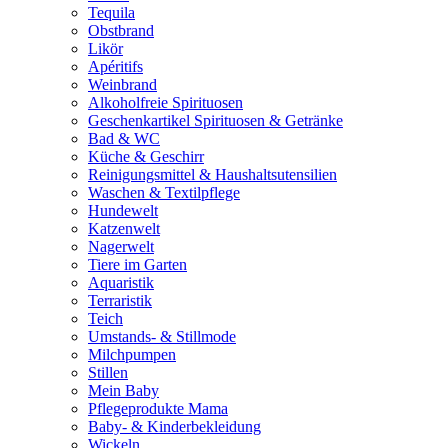
Tequila
Obstbrand
Likör
Apéritifs
Weinbrand
Alkoholfreie Spirituosen
Geschenkartikel Spirituosen & Getränke
Bad & WC
Küche & Geschirr
Reinigungsmittel & Haushaltsutensilien
Waschen & Textilpflege
Hundewelt
Katzenwelt
Nagerwelt
Tiere im Garten
Aquaristik
Terraristik
Teich
Umstands- & Stillmode
Milchpumpen
Stillen
Mein Baby
Pflegeprodukte Mama
Baby- & Kinderbekleidung
Wickeln