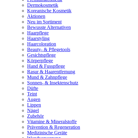
Dermokosmetik
Koreanische Kosmetik
Aktionen
Neu im Sortiment
Bewusste Alternativen
Haarpflege
Haarstyling
Haarcoloration
Beauty- & Pflegetools
Gesichtspflege
Körperpflege
Hand & Fusspflege
Rasur & Haarentfernung
Mund & Zahnpflege
Sonnen- & Insektenschutz
Düfte
Teint
Augen
Lippen
Nägel
Zubehör
Vitamine & Mineralstoffe
Prävention & Regeneration
Medizinische Geräte