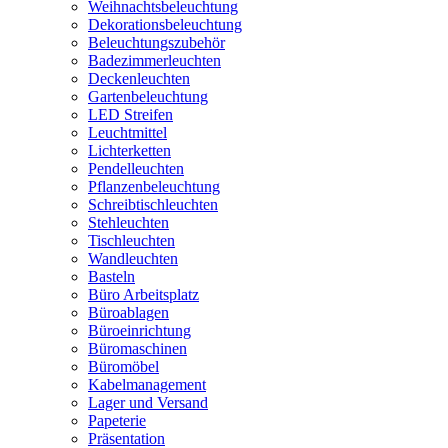
Weihnachtsbeleuchtung
Dekorationsbeleuchtung
Beleuchtungszubehör
Badezimmerleuchten
Deckenleuchten
Gartenbeleuchtung
LED Streifen
Leuchtmittel
Lichterketten
Pendelleuchten
Pflanzenbeleuchtung
Schreibtischleuchten
Stehleuchten
Tischleuchten
Wandleuchten
Basteln
Büro Arbeitsplatz
Büroablagen
Büroeinrichtung
Büromaschinen
Büromöbel
Kabelmanagement
Lager und Versand
Papeterie
Präsentation