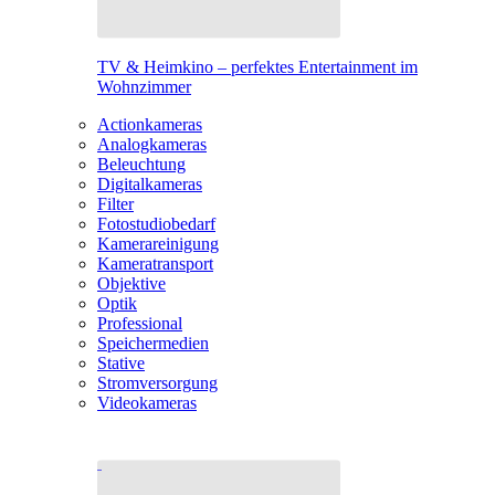
TV & Heimkino – perfektes Entertainment im
Wohnzimmer
Actionkameras
Analogkameras
Beleuchtung
Digitalkameras
Filter
Fotostudiobedarf
Kamerareinigung
Kameratransport
Objektive
Optik
Professional
Speichermedien
Stative
Stromversorgung
Videokameras