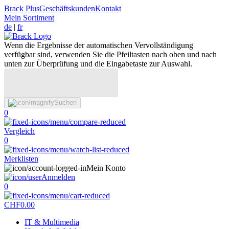
Brack Plus
Geschäftskunden
Kontakt
Mein Sortiment
de
|
fr
Wenn die Ergebnisse der automatischen Vervollständigung
verfügbar sind, verwenden Sie die Pfeiltasten nach oben und nach
unten zur Überprüfung und die Eingabetaste zur Auswahl.
Suchen
0
Vergleich
0
Merklisten
Mein Konto
Anmelden
0
CHF
0.00
IT & Multimedia