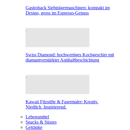
Gastroback Siebträgermaschinen: kompakt im
Design, gross im Espresso-Genuss
Swiss Diamond: hochwertiges Kochgeschirr mit
diamantverstärkter Antihaftbeschichtung
Kawaii Filzstifte & Fasermaler: Kreativ.
Niedlich. Inspirierend.
Lebensmittel
Snacks & Süsses
Getränke