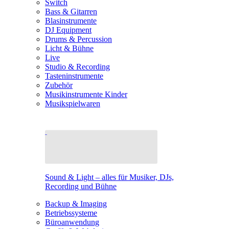
Switch
Bass & Gitarren
Blasinstrumente
DJ Equipment
Drums & Percussion
Licht & Bühne
Live
Studio & Recording
Tasteninstrumente
Zubehör
Musikinstrumente Kinder
Musikspielwaren
Sound & Light – alles für Musiker, DJs,
Recording und Bühne
Backup & Imaging
Betriebssysteme
Büroanwendung