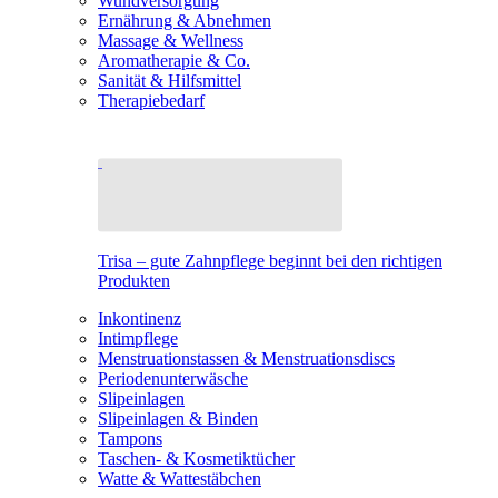
Wundversorgung
Ernährung & Abnehmen
Massage & Wellness
Aromatherapie & Co.
Sanität & Hilfsmittel
Therapiebedarf
Trisa – gute Zahnpflege beginnt bei den richtigen
Produkten
Inkontinenz
Intimpflege
Menstruationstassen & Menstruationsdiscs
Periodenunterwäsche
Slipeinlagen
Slipeinlagen & Binden
Tampons
Taschen- & Kosmetiktücher
Watte & Wattestäbchen