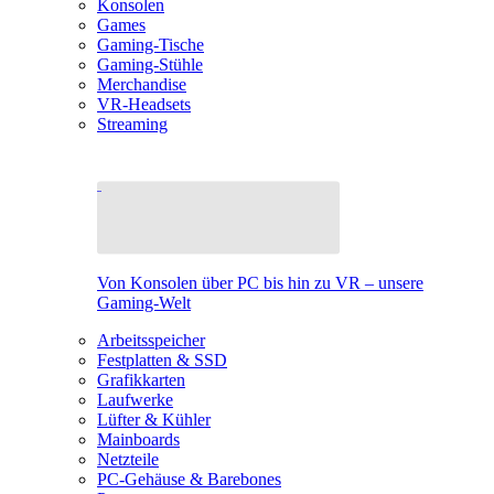
Konsolen
Games
Gaming-Tische
Gaming-Stühle
Merchandise
VR-Headsets
Streaming
Von Konsolen über PC bis hin zu VR – unsere
Gaming-Welt
Arbeitsspeicher
Festplatten & SSD
Grafikkarten
Laufwerke
Lüfter & Kühler
Mainboards
Netzteile
PC-Gehäuse & Barebones