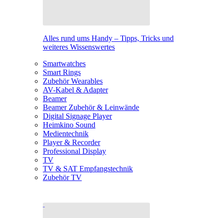
Alles rund ums Handy – Tipps, Tricks und
weiteres Wissenswertes
Smartwatches
Smart Rings
Zubehör Wearables
AV-Kabel & Adapter
Beamer
Beamer Zubehör & Leinwände
Digital Signage Player
Heimkino Sound
Medientechnik
Player & Recorder
Professional Display
TV
TV & SAT Empfangstechnik
Zubehör TV