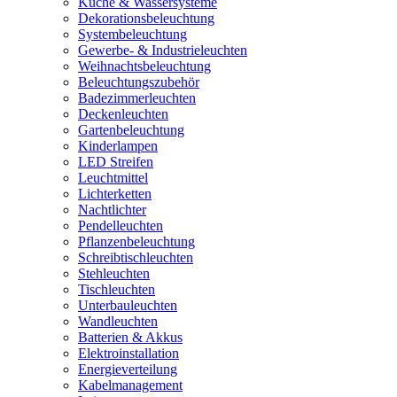
Küche & Wassersysteme
Dekorationsbeleuchtung
Systembeleuchtung
Gewerbe- & Industrieleuchten
Weihnachtsbeleuchtung
Beleuchtungszubehör
Badezimmerleuchten
Deckenleuchten
Gartenbeleuchtung
Kinderlampen
LED Streifen
Leuchtmittel
Lichterketten
Nachtlichter
Pendelleuchten
Pflanzenbeleuchtung
Schreibtischleuchten
Stehleuchten
Tischleuchten
Unterbauleuchten
Wandleuchten
Batterien & Akkus
Elektroinstallation
Energieverteilung
Kabelmanagement