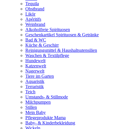
Tequila
Obstbrand
Likör
Apéritifs
Weinbrand
Alkoholfreie Spirituosen
Geschenkartikel Spirituosen & Getränke
Bad & WC
Küche & Geschirr
Reinigungsmittel & Haushaltsutensilien
Waschen & Textilpflege
Hundewelt
Katzenwelt
Nagerwelt
Tiere im Garten
Aquaristik
Terraristik
Teich
Umstands- & Stillmode
Milchpumpen
Stillen
Mein Baby
Pflegeprodukte Mama
Baby- & Kinderbekleidung
Wickeln