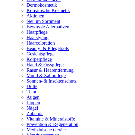
Dermokosmetik
Koreanische Kosmetik
Aktionen
Neu im Sortiment
Bewusste Alternativen
Haarpflege
Haarstyling
Haarcoloration
Beauty- & Pflegetools
Gesichtspflege
Körperpflege
Hand & Fusspflege
Rasur & Haarentfernung
Mund & Zahnpflege
Sonnen- & Insektenschutz
Düfte
Teint
Augen
Lippen
Nägel
Zubehör
Vitamine & Mineralstoffe
Prävention & Regeneration
Medizinische Geräte