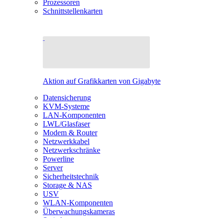
Prozessoren
Schnittstellenkarten
Aktion auf Grafikkarten von Gigabyte
Datensicherung
KVM-Systeme
LAN-Komponenten
LWL/Glasfaser
Modem & Router
Netzwerkkabel
Netzwerkschränke
Powerline
Server
Sicherheitstechnik
Storage & NAS
USV
WLAN-Komponenten
Überwachungskameras