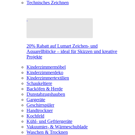
Technisches Zeichnen
20% Rabatt auf Lumart Zeichen- und
Aquarellblöcke – ideal für Skizzen und kreative
Projekte
Kinderzimmermöbel
Kinderzimmerdeko
Kinderzimmertextilien
Schaukeltiere
Backöfen & Herde
Dunstabzugshauben
Gargeräte
Geschirrspüler
Handtrockner
Kochfeld
Kühl- und Gefriergeräte
Vakuumier- & Wärmeschublade
Waschen & Trocknen