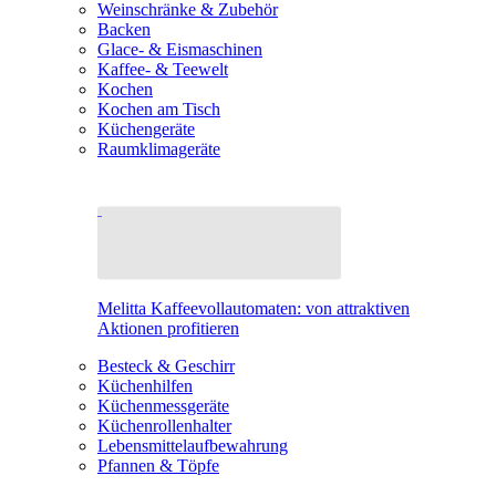
Weinschränke & Zubehör
Backen
Glace- & Eismaschinen
Kaffee- & Teewelt
Kochen
Kochen am Tisch
Küchengeräte
Raumklimageräte
Melitta Kaffeevollautomaten: von attraktiven
Aktionen profitieren
Besteck & Geschirr
Küchenhilfen
Küchenmessgeräte
Küchenrollenhalter
Lebensmittelaufbewahrung
Pfannen & Töpfe