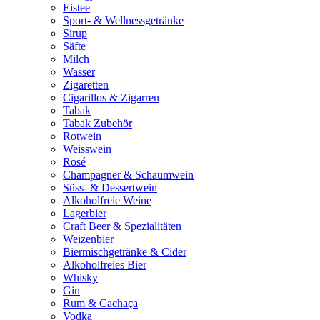
Eistee
Sport- & Wellnessgetränke
Sirup
Säfte
Milch
Wasser
Zigaretten
Cigarillos & Zigarren
Tabak
Tabak Zubehör
Rotwein
Weisswein
Rosé
Champagner & Schaumwein
Süss- & Dessertwein
Alkoholfreie Weine
Lagerbier
Craft Beer & Spezialitäten
Weizenbier
Biermischgetränke & Cider
Alkoholfreies Bier
Whisky
Gin
Rum & Cachaça
Vodka