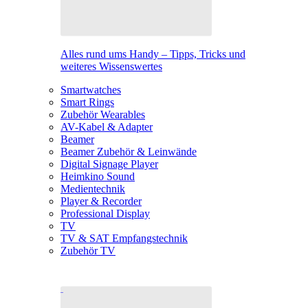
Alles rund ums Handy – Tipps, Tricks und
weiteres Wissenswertes
Smartwatches
Smart Rings
Zubehör Wearables
AV-Kabel & Adapter
Beamer
Beamer Zubehör & Leinwände
Digital Signage Player
Heimkino Sound
Medientechnik
Player & Recorder
Professional Display
TV
TV & SAT Empfangstechnik
Zubehör TV