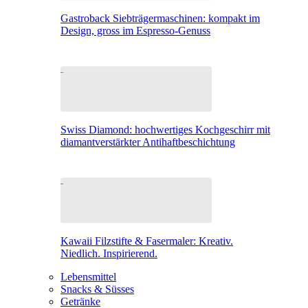
Gastroback Siebträgermaschinen: kompakt im
Design, gross im Espresso-Genuss
Swiss Diamond: hochwertiges Kochgeschirr mit
diamantverstärkter Antihaftbeschichtung
Kawaii Filzstifte & Fasermaler: Kreativ.
Niedlich. Inspirierend.
Lebensmittel
Snacks & Süsses
Getränke