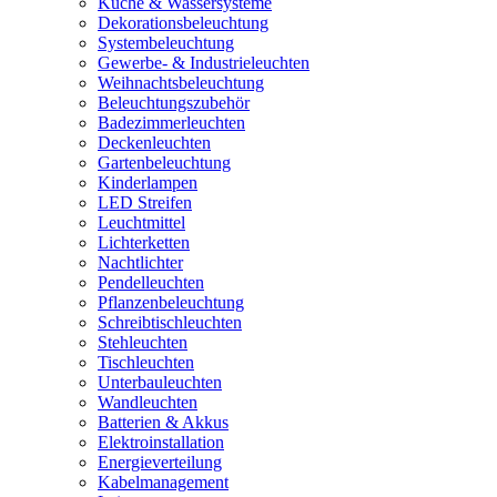
Küche & Wassersysteme
Dekorationsbeleuchtung
Systembeleuchtung
Gewerbe- & Industrieleuchten
Weihnachtsbeleuchtung
Beleuchtungszubehör
Badezimmerleuchten
Deckenleuchten
Gartenbeleuchtung
Kinderlampen
LED Streifen
Leuchtmittel
Lichterketten
Nachtlichter
Pendelleuchten
Pflanzenbeleuchtung
Schreibtischleuchten
Stehleuchten
Tischleuchten
Unterbauleuchten
Wandleuchten
Batterien & Akkus
Elektroinstallation
Energieverteilung
Kabelmanagement