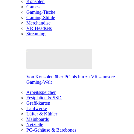
Konsolen
Games
Gaming-Tische
Gaming-Stühle
Merchandise
VR-Headsets
Streaming
Von Konsolen über PC bis hin zu VR – unsere
Gaming-Welt
Arbeitsspeicher
Festplatten & SSD
Grafikkarten
Laufwerke
Lüfter & Kühler
Mainboards
Netzteile
PC-Gehäuse & Barebones