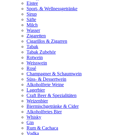
Eistee
Sport- & Wellnessgetränke
Sirup
Säfte
Milch
Wasser
Zigaretten
Cigarillos & Zigarren
Tabak
Tabak Zubehör
Rotwein
Weisswein
Rosé
Champagner & Schaumwein
Süss- & Dessertwein
Alkoholfreie Weine
Lagerbier
Craft Beer & Spezialitäten
Weizenbier
Biermischgetränke & Cider
Alkoholfreies Bier
Whisky
Gin
Rum & Cachaça
Vodka