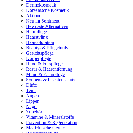
Dermokosmetik
Koreanische Kosmetik
Aktionen
Neu im Sortiment
Bewusste Alternativen
Haarpflege
Haarstyling
Haarcoloration
Beauty- & Pflegetools
Gesichtspflege
Körperpflege
Hand & Fusspflege
Rasur & Haarentfernung
Mund & Zahnpflege
Sonnen- & Insektenschutz
Düfte
Teint
Augen
Lippen
Nägel
Zubehör
Vitamine & Mineralstoffe
Prävention & Regeneration
Medizinische Geräte