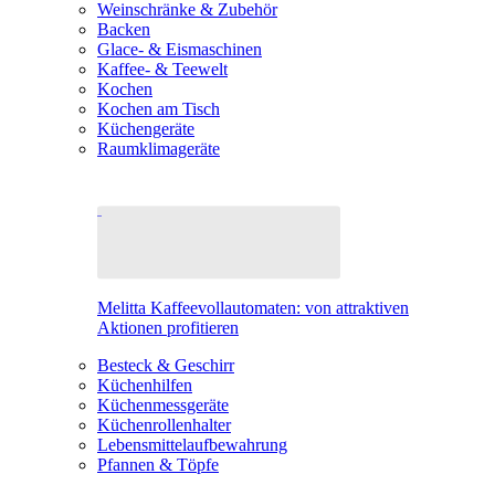
Weinschränke & Zubehör
Backen
Glace- & Eismaschinen
Kaffee- & Teewelt
Kochen
Kochen am Tisch
Küchengeräte
Raumklimageräte
Melitta Kaffeevollautomaten: von attraktiven
Aktionen profitieren
Besteck & Geschirr
Küchenhilfen
Küchenmessgeräte
Küchenrollenhalter
Lebensmittelaufbewahrung
Pfannen & Töpfe