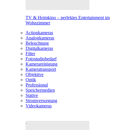
TV & Heimkino – perfektes Entertainment im
Wohnzimmer
Actionkameras
Analogkameras
Beleuchtung
Digitalkameras
Filter
Fotostudiobedarf
Kamerareinigung
Kameratransport
Objektive
Optik
Professional
Speichermedien
Stative
Stromversorgung
Videokameras