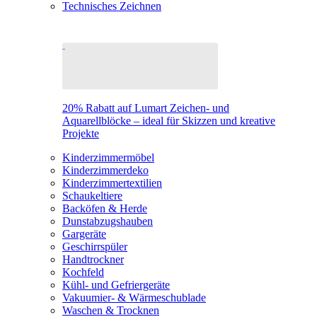
Technisches Zeichnen
20% Rabatt auf Lumart Zeichen- und
Aquarellblöcke – ideal für Skizzen und kreative
Projekte
Kinderzimmermöbel
Kinderzimmerdeko
Kinderzimmertextilien
Schaukeltiere
Backöfen & Herde
Dunstabzugshauben
Gargeräte
Geschirrspüler
Handtrockner
Kochfeld
Kühl- und Gefriergeräte
Vakuumier- & Wärmeschublade
Waschen & Trocknen