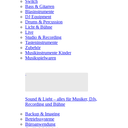
Switch
Bass & Gitarren
Blasinstrumente
DJ Equipment
Drums & Percussion
Licht & Bühne
Live
Studio & Recording
Tasteninstrumente
Zubehör
Musikinstrumente Kinder
Musikspielwaren
Sound & Light – alles für Musiker, DJs,
Recording und Bühne
Backup & Imaging
Betriebssysteme
Büroanwendung