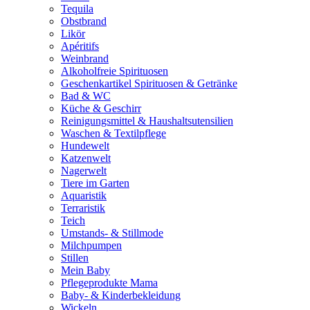
Tequila
Obstbrand
Likör
Apéritifs
Weinbrand
Alkoholfreie Spirituosen
Geschenkartikel Spirituosen & Getränke
Bad & WC
Küche & Geschirr
Reinigungsmittel & Haushaltsutensilien
Waschen & Textilpflege
Hundewelt
Katzenwelt
Nagerwelt
Tiere im Garten
Aquaristik
Terraristik
Teich
Umstands- & Stillmode
Milchpumpen
Stillen
Mein Baby
Pflegeprodukte Mama
Baby- & Kinderbekleidung
Wickeln