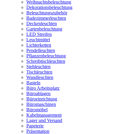
Weihnachtsbeleuchtung
Dekorationsbeleuchtung
Beleuchtungszubehör
Badezimmerleuchten
Deckenleuchten
Gartenbeleuchtung
LED Streifen
Leuchtmittel
Lichterketten
Pendelleuchten
Pflanzenbeleuchtung
Schreibtischleuchten
Stehleuchten
Tischleuchten
Wandleuchten
Basteln
Büro Arbeitsplatz
Büroablagen
Büroeinrichtung
Büromaschinen
Büromöbel
Kabelmanagement
Lager und Versand
Papeterie
Präsentation