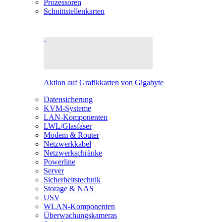
Prozessoren
Schnittstellenkarten
Aktion auf Grafikkarten von Gigabyte
Datensicherung
KVM-Systeme
LAN-Komponenten
LWL/Glasfaser
Modem & Router
Netzwerkkabel
Netzwerkschränke
Powerline
Server
Sicherheitstechnik
Storage & NAS
USV
WLAN-Komponenten
Überwachungskameras