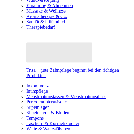
Wundversorgung
Ernährung & Abnehmen
Massage & Wellness
Aromatherapie & Co.
Sanität & Hilfsmittel
Therapiebedarf
Trisa – gute Zahnpflege beginnt bei den richtigen
Produkten
Inkontinenz
Intimpflege
Menstruationstassen & Menstruationsdiscs
Periodenunterwäsche
Slipeinlagen
Slipeinlagen & Binden
Tampons
Taschen- & Kosmetiktücher
Watte & Wattestäbchen