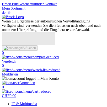
Brack Plus
Geschäftskunden
Kontakt
Mein Sortiment
de
|
fr
Wenn die Ergebnisse der automatischen Vervollständigung
verfügbar sind, verwenden Sie die Pfeiltasten nach oben und nach
unten zur Überprüfung und die Eingabetaste zur Auswahl.
Suchen
0
Vergleich
0
Merklisten
Mein Konto
Anmelden
0
CHF
0.00
IT & Multimedia