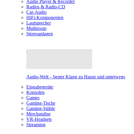
Audio Player & Recorder
Radios & Radio-CD
Car-Audio
HiFi-Komponenten
Lautsprecher
Multiroom
Stereoanlagen
Audio-Welt – bester Klang zu Hause und unterwegs
Eingabegeräte
Konsolen
Games
Gaming-Tische
Gaming-Stühle
Merchandise
VR-Headsets
Streaming