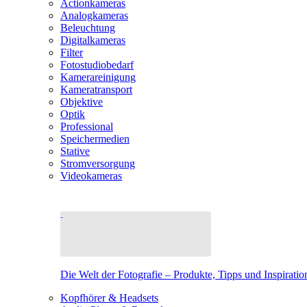
Actionkameras
Analogkameras
Beleuchtung
Digitalkameras
Filter
Fotostudiobedarf
Kamerareinigung
Kameratransport
Objektive
Optik
Professional
Speichermedien
Stative
Stromversorgung
Videokameras
Die Welt der Fotografie – Produkte, Tipps und Inspiratio
Kopfhörer & Headsets