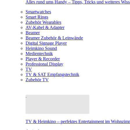
Alles rund ums Handy – Tipps, Tricks und weiteres Wis
Smartwatches
Smart Rings
Zubehör Wearables
AV-Kabel & Adapter
Beamer
Beamer Zubehör & Leinwände
Digital Signage Player
Heimkino Sound
Medientechnik
Player & Recorder
Professional Display
TV
TV & SAT Empfangstechnik
Zubehör TV
TV & Heimkino – perfektes Entertainment im Wohnzim