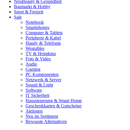
Neu
Beauty & Gesundheit
Baumarkt & Hobby
Sport & Freizeit
Sale
Notebook
Smartphones
Computer & Tablets
Peripherie & Kabel
Handy & Telefonie
Wearables
TV & Heimkino
Foto & Video
Audio
Gaming
PC Komponenten
Netzwerk & Server
Sound & Light
Software
IT Sicherheit
Haussteuerung & Smart Home
Geschenkkarten & Gutscheine
Aktionen
Neu im Sortiment
Bewusste Alternativen