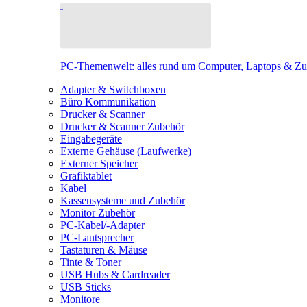
PC-Themenwelt: alles rund um Computer, Laptops & Z
Adapter & Switchboxen
Büro Kommunikation
Drucker & Scanner
Drucker & Scanner Zubehör
Eingabegeräte
Externe Gehäuse (Laufwerke)
Externer Speicher
Grafiktablet
Kabel
Kassensysteme und Zubehör
Monitor Zubehör
PC-Kabel/-Adapter
PC-Lautsprecher
Tastaturen & Mäuse
Tinte & Toner
USB Hubs & Cardreader
USB Sticks
Monitore