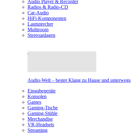
Audio Player & Recorder
Radios & Radio-CD
Car-Audio
HiFi-Komponenten
Lautsprecher
Multiroom
Stereoanlagen
Audio-Welt – bester Klang zu Hause und unterwegs
Eingabegeräte
Konsolen
Games
Gaming-Tische
Gaming-Stühle
Merchandise
VR-Headsets
Streaming