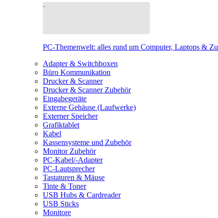
PC-Themenwelt: alles rund um Computer, Laptops & Z
Adapter & Switchboxen
Büro Kommunikation
Drucker & Scanner
Drucker & Scanner Zubehör
Eingabegeräte
Externe Gehäuse (Laufwerke)
Externer Speicher
Grafiktablet
Kabel
Kassensysteme und Zubehör
Monitor Zubehör
PC-Kabel/-Adapter
PC-Lautsprecher
Tastaturen & Mäuse
Tinte & Toner
USB Hubs & Cardreader
USB Sticks
Monitore