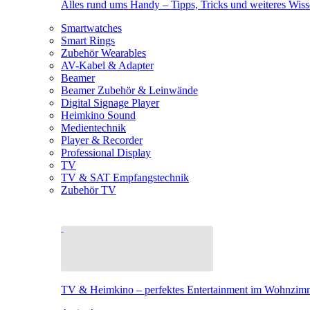
Alles rund ums Handy – Tipps, Tricks und weiteres Wis
Smartwatches
Smart Rings
Zubehör Wearables
AV-Kabel & Adapter
Beamer
Beamer Zubehör & Leinwände
Digital Signage Player
Heimkino Sound
Medientechnik
Player & Recorder
Professional Display
TV
TV & SAT Empfangstechnik
Zubehör TV
TV & Heimkino – perfektes Entertainment im Wohnzim