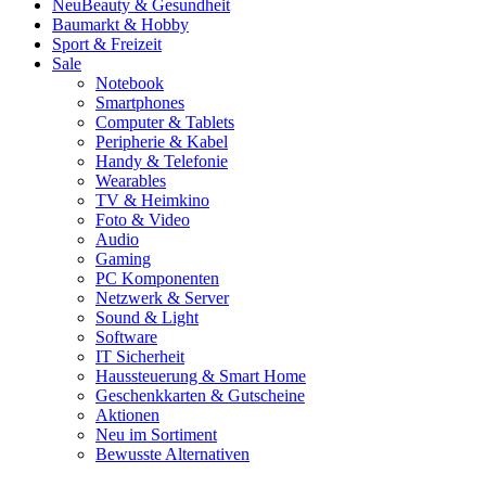
Neu
Beauty & Gesundheit
Baumarkt & Hobby
Sport & Freizeit
Sale
Notebook
Smartphones
Computer & Tablets
Peripherie & Kabel
Handy & Telefonie
Wearables
TV & Heimkino
Foto & Video
Audio
Gaming
PC Komponenten
Netzwerk & Server
Sound & Light
Software
IT Sicherheit
Haussteuerung & Smart Home
Geschenkkarten & Gutscheine
Aktionen
Neu im Sortiment
Bewusste Alternativen