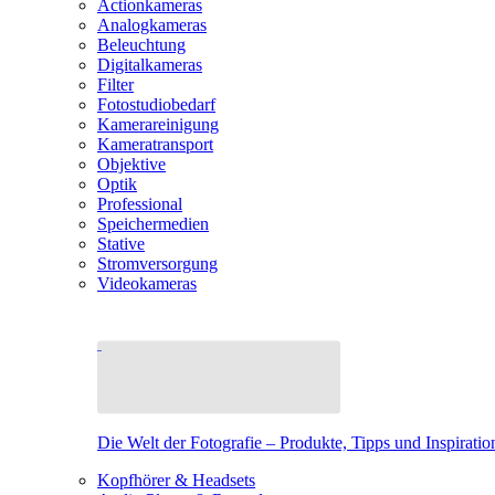
Actionkameras
Analogkameras
Beleuchtung
Digitalkameras
Filter
Fotostudiobedarf
Kamerareinigung
Kameratransport
Objektive
Optik
Professional
Speichermedien
Stative
Stromversorgung
Videokameras
Die Welt der Fotografie – Produkte, Tipps und Inspiratio
Kopfhörer & Headsets