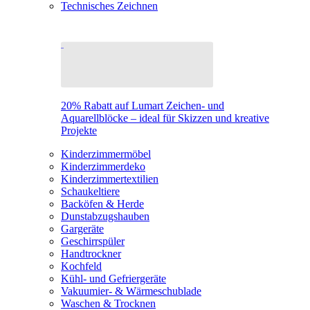
Technisches Zeichnen
20% Rabatt auf Lumart Zeichen- und
Aquarellblöcke – ideal für Skizzen und kreative
Projekte
Kinderzimmermöbel
Kinderzimmerdeko
Kinderzimmertextilien
Schaukeltiere
Backöfen & Herde
Dunstabzugshauben
Gargeräte
Geschirrspüler
Handtrockner
Kochfeld
Kühl- und Gefriergeräte
Vakuumier- & Wärmeschublade
Waschen & Trocknen