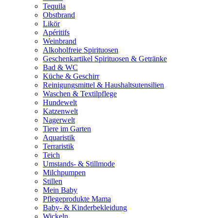
Tequila
Obstbrand
Likör
Apéritifs
Weinbrand
Alkoholfreie Spirituosen
Geschenkartikel Spirituosen & Getränke
Bad & WC
Küche & Geschirr
Reinigungsmittel & Haushaltsutensilien
Waschen & Textilpflege
Hundewelt
Katzenwelt
Nagerwelt
Tiere im Garten
Aquaristik
Terraristik
Teich
Umstands- & Stillmode
Milchpumpen
Stillen
Mein Baby
Pflegeprodukte Mama
Baby- & Kinderbekleidung
Wickeln