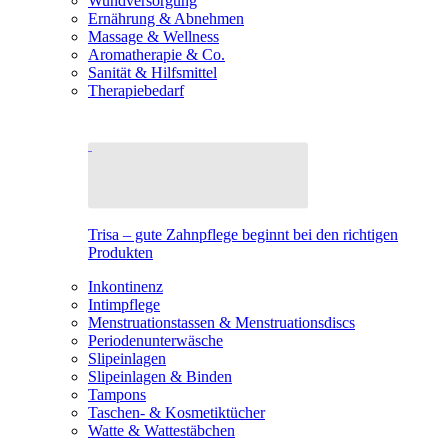
Wundversorgung
Ernährung & Abnehmen
Massage & Wellness
Aromatherapie & Co.
Sanität & Hilfsmittel
Therapiebedarf
Trisa – gute Zahnpflege beginnt bei den richtigen
Produkten
Inkontinenz
Intimpflege
Menstruationstassen & Menstruationsdiscs
Periodenunterwäsche
Slipeinlagen
Slipeinlagen & Binden
Tampons
Taschen- & Kosmetiktücher
Watte & Wattestäbchen