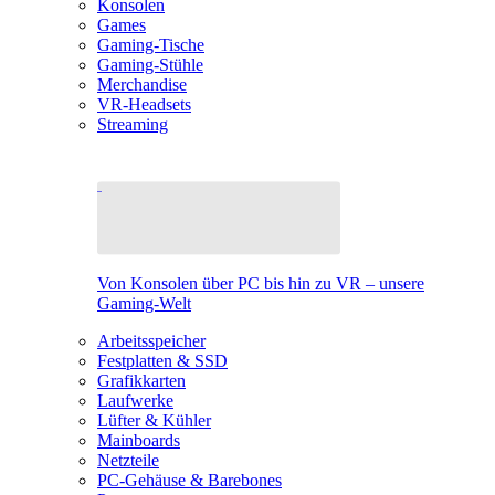
Konsolen
Games
Gaming-Tische
Gaming-Stühle
Merchandise
VR-Headsets
Streaming
Von Konsolen über PC bis hin zu VR – unsere
Gaming-Welt
Arbeitsspeicher
Festplatten & SSD
Grafikkarten
Laufwerke
Lüfter & Kühler
Mainboards
Netzteile
PC-Gehäuse & Barebones