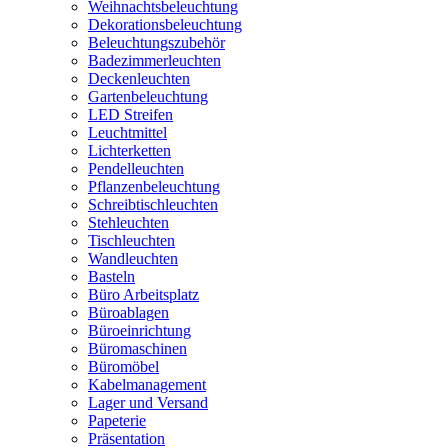
Weihnachtsbeleuchtung
Dekorationsbeleuchtung
Beleuchtungszubehör
Badezimmerleuchten
Deckenleuchten
Gartenbeleuchtung
LED Streifen
Leuchtmittel
Lichterketten
Pendelleuchten
Pflanzenbeleuchtung
Schreibtischleuchten
Stehleuchten
Tischleuchten
Wandleuchten
Basteln
Büro Arbeitsplatz
Büroablagen
Büroeinrichtung
Büromaschinen
Büromöbel
Kabelmanagement
Lager und Versand
Papeterie
Präsentation