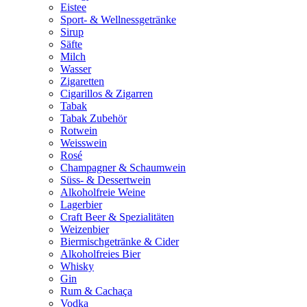
Eistee
Sport- & Wellnessgetränke
Sirup
Säfte
Milch
Wasser
Zigaretten
Cigarillos & Zigarren
Tabak
Tabak Zubehör
Rotwein
Weisswein
Rosé
Champagner & Schaumwein
Süss- & Dessertwein
Alkoholfreie Weine
Lagerbier
Craft Beer & Spezialitäten
Weizenbier
Biermischgetränke & Cider
Alkoholfreies Bier
Whisky
Gin
Rum & Cachaça
Vodka