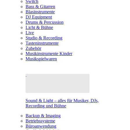
Switch
Bass & Gitarren
Blasinstrumente
DJ Equipment
Drums & Percussion
Licht & Bühne
Live
Studio & Recording
Tasteninstrumente
Zubehör
Musikinstrumente Kinder
Musikspielwaren
Sound & Light – alles für Musiker, DJs,
Recording und Bühne
Backup & Imaging
Betriebssysteme
Büroanwendung