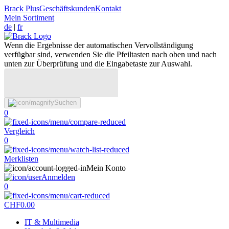
Brack Plus
Geschäftskunden
Kontakt
Mein Sortiment
de
|
fr
Wenn die Ergebnisse der automatischen Vervollständigung
verfügbar sind, verwenden Sie die Pfeiltasten nach oben und nach
unten zur Überprüfung und die Eingabetaste zur Auswahl.
Suchen
0
Vergleich
0
Merklisten
Mein Konto
Anmelden
0
CHF
0.00
IT & Multimedia