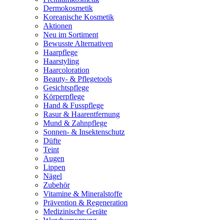
Dermokosmetik
Koreanische Kosmetik
Aktionen
Neu im Sortiment
Bewusste Alternativen
Haarpflege
Haarstyling
Haarcoloration
Beauty- & Pflegetools
Gesichtspflege
Körperpflege
Hand & Fusspflege
Rasur & Haarentfernung
Mund & Zahnpflege
Sonnen- & Insektenschutz
Düfte
Teint
Augen
Lippen
Nägel
Zubehör
Vitamine & Mineralstoffe
Prävention & Regeneration
Medizinische Geräte