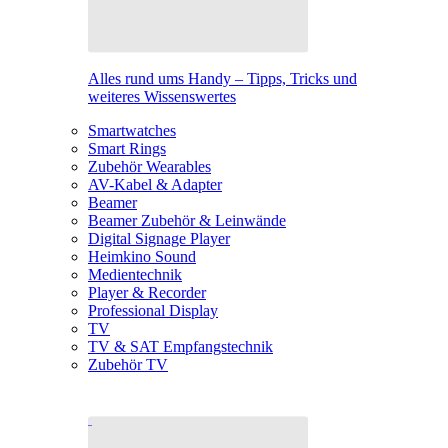
Alles rund ums Handy – Tipps, Tricks und
weiteres Wissenswertes
Smartwatches
Smart Rings
Zubehör Wearables
AV-Kabel & Adapter
Beamer
Beamer Zubehör & Leinwände
Digital Signage Player
Heimkino Sound
Medientechnik
Player & Recorder
Professional Display
TV
TV & SAT Empfangstechnik
Zubehör TV