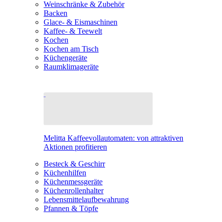
Weinschränke & Zubehör
Backen
Glace- & Eismaschinen
Kaffee- & Teewelt
Kochen
Kochen am Tisch
Küchengeräte
Raumklimageräte
Melitta Kaffeevollautomaten: von attraktiven
Aktionen profitieren
Besteck & Geschirr
Küchenhilfen
Küchenmessgeräte
Küchenrollenhalter
Lebensmittelaufbewahrung
Pfannen & Töpfe