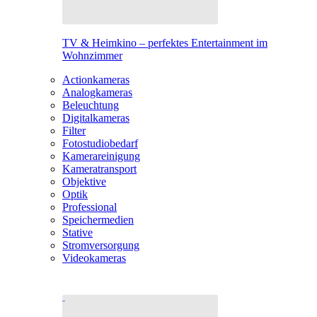
TV & Heimkino – perfektes Entertainment im
Wohnzimmer
Actionkameras
Analogkameras
Beleuchtung
Digitalkameras
Filter
Fotostudiobedarf
Kamerareinigung
Kameratransport
Objektive
Optik
Professional
Speichermedien
Stative
Stromversorgung
Videokameras