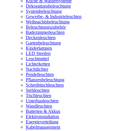
Küche & Wassersysteme
Dekorationsbeleuchtung
Systembeleuchtung
Gewerbe- & Industrieleuchten
Weihnachtsbeleuchtung
Beleuchtungszubehör
Badezimmerleuchten
Deckenleuchten
Gartenbeleuchtung
Kinderlampen
LED Streifen
Leuchtmittel
Lichterketten
Nachtlichter
Pendelleuchten
Pflanzenbeleuchtung
Schreibtischleuchten
Stehleuchten
Tischleuchten
Unterbauleuchten
Wandleuchten
Batterien & Akkus
Elektroinstallation
Energieverteilung
Kabelmanagement