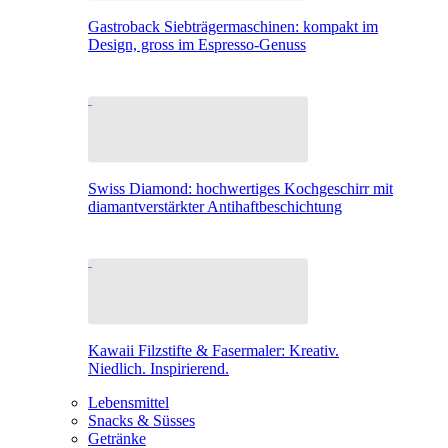
Gastroback Siebträgermaschinen: kompakt im
Design, gross im Espresso-Genuss
Swiss Diamond: hochwertiges Kochgeschirr mit
diamantverstärkter Antihaftbeschichtung
Kawaii Filzstifte & Fasermaler: Kreativ.
Niedlich. Inspirierend.
Lebensmittel
Snacks & Süsses
Getränke