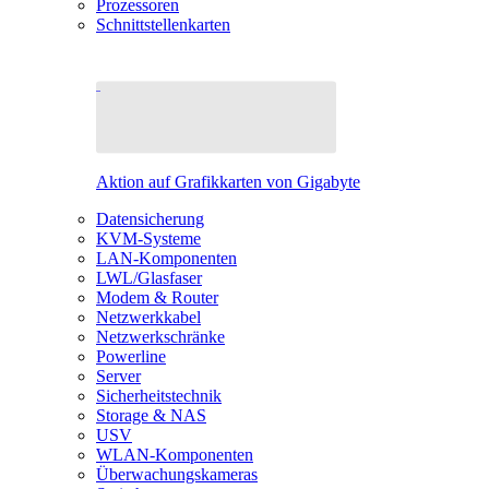
Prozessoren
Schnittstellenkarten
Aktion auf Grafikkarten von Gigabyte
Datensicherung
KVM-Systeme
LAN-Komponenten
LWL/Glasfaser
Modem & Router
Netzwerkkabel
Netzwerkschränke
Powerline
Server
Sicherheitstechnik
Storage & NAS
USV
WLAN-Komponenten
Überwachungskameras