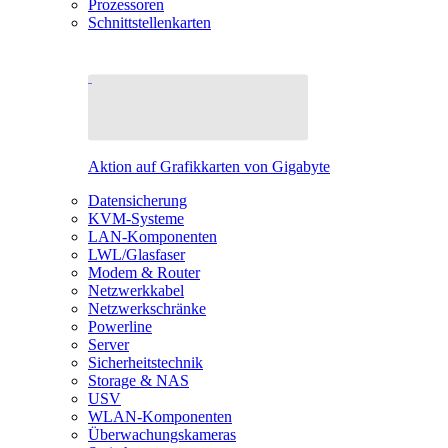
Prozessoren
Schnittstellenkarten
Aktion auf Grafikkarten von Gigabyte
Datensicherung
KVM-Systeme
LAN-Komponenten
LWL/Glasfaser
Modem & Router
Netzwerkkabel
Netzwerkschränke
Powerline
Server
Sicherheitstechnik
Storage & NAS
USV
WLAN-Komponenten
Überwachungskameras