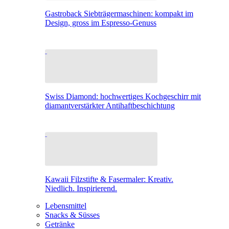
Gastroback Siebträgermaschinen: kompakt im
Design, gross im Espresso-Genuss
Swiss Diamond: hochwertiges Kochgeschirr mit
diamantverstärkter Antihaftbeschichtung
Kawaii Filzstifte & Fasermaler: Kreativ.
Niedlich. Inspirierend.
Lebensmittel
Snacks & Süsses
Getränke