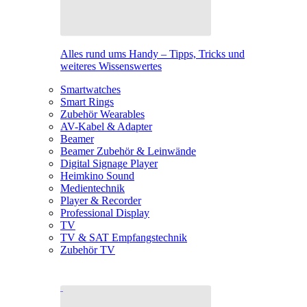
Alles rund ums Handy – Tipps, Tricks und
weiteres Wissenswertes
Smartwatches
Smart Rings
Zubehör Wearables
AV-Kabel & Adapter
Beamer
Beamer Zubehör & Leinwände
Digital Signage Player
Heimkino Sound
Medientechnik
Player & Recorder
Professional Display
TV
TV & SAT Empfangstechnik
Zubehör TV