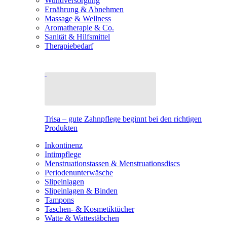
Wundversorgung
Ernährung & Abnehmen
Massage & Wellness
Aromatherapie & Co.
Sanität & Hilfsmittel
Therapiebedarf
Trisa – gute Zahnpflege beginnt bei den richtigen
Produkten
Inkontinenz
Intimpflege
Menstruationstassen & Menstruationsdiscs
Periodenunterwäsche
Slipeinlagen
Slipeinlagen & Binden
Tampons
Taschen- & Kosmetiktücher
Watte & Wattestäbchen