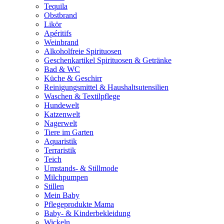
Tequila
Obstbrand
Likör
Apéritifs
Weinbrand
Alkoholfreie Spirituosen
Geschenkartikel Spirituosen & Getränke
Bad & WC
Küche & Geschirr
Reinigungsmittel & Haushaltsutensilien
Waschen & Textilpflege
Hundewelt
Katzenwelt
Nagerwelt
Tiere im Garten
Aquaristik
Terraristik
Teich
Umstands- & Stillmode
Milchpumpen
Stillen
Mein Baby
Pflegeprodukte Mama
Baby- & Kinderbekleidung
Wickeln