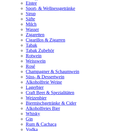
Eistee
Sport- & Wellnessgetränke
Sirup
Säfte
Milch
Wasser
Zigaretten
Cigarillos & Zigarren
Tabak
Tabak Zubehör
Rotwein
Weisswein
Rosé
Champagner & Schaumwein
Süss- & Dessertwein
Alkoholfreie Weine
Lagerbier
Craft Beer & Spezialitäten
Weizenbier
Biermischgetränke & Cider
Alkoholfreies Bier
Whisky
Gin
Rum & Cachaça
Vodka