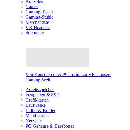
Konsolen
Games
Gaming-Tische
Gaming-Stühle
Merchandise
VR-Headsets
Streaming
Von Konsolen über PC bis hin zu VR – unsere
Gaming-Welt
Arbeitsspeicher
Festplatten & SSD
Grafikkarten
Laufwerke
Lüfter & Kühler
Mainboards
Netzteile
PC-Gehäuse & Barebones