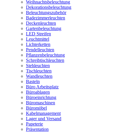
Weihnachtsbeleuchtung
Dekorationsbeleuchtung
Beleuchtungszubehör
Badezimmerleuchten
Deckenleuchten
Gartenbeleuchtung
LED Streifen
Leuchtmittel
Lichterketten
Pendelleuchten
Pflanzenbeleuchtung
Schreibtischleuchten
Stehleuchten
Tischleuchten
Wandleuchten
Basteln
Büro Arbeitsplatz
Büroablagen
Büroeinrichtung
Büromaschinen
Büromöbel
Kabelmanagement
Lager und Versand
Papeterie
Präsentation