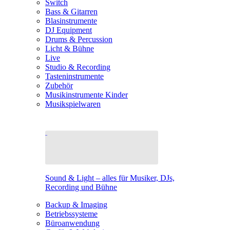
Switch
Bass & Gitarren
Blasinstrumente
DJ Equipment
Drums & Percussion
Licht & Bühne
Live
Studio & Recording
Tasteninstrumente
Zubehör
Musikinstrumente Kinder
Musikspielwaren
Sound & Light – alles für Musiker, DJs,
Recording und Bühne
Backup & Imaging
Betriebssysteme
Büroanwendung