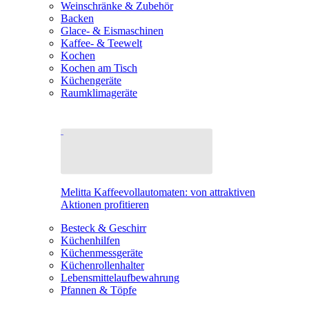
Weinschränke & Zubehör
Backen
Glace- & Eismaschinen
Kaffee- & Teewelt
Kochen
Kochen am Tisch
Küchengeräte
Raumklimageräte
Melitta Kaffeevollautomaten: von attraktiven
Aktionen profitieren
Besteck & Geschirr
Küchenhilfen
Küchenmessgeräte
Küchenrollenhalter
Lebensmittelaufbewahrung
Pfannen & Töpfe