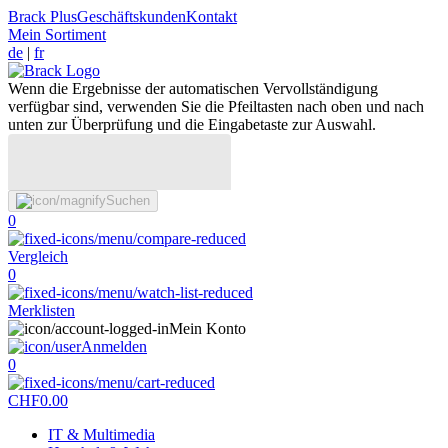
Brack Plus
Geschäftskunden
Kontakt
Mein Sortiment
de
|
fr
Wenn die Ergebnisse der automatischen Vervollständigung
verfügbar sind, verwenden Sie die Pfeiltasten nach oben und nach
unten zur Überprüfung und die Eingabetaste zur Auswahl.
Suchen
0
Vergleich
0
Merklisten
Mein Konto
Anmelden
0
CHF
0.00
IT & Multimedia