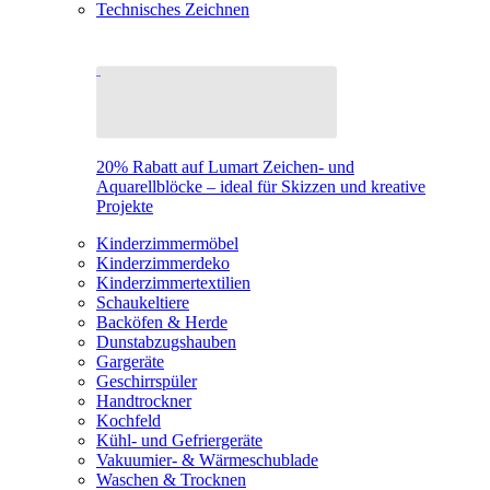
Technisches Zeichnen
20% Rabatt auf Lumart Zeichen- und
Aquarellblöcke – ideal für Skizzen und kreative
Projekte
Kinderzimmermöbel
Kinderzimmerdeko
Kinderzimmertextilien
Schaukeltiere
Backöfen & Herde
Dunstabzugshauben
Gargeräte
Geschirrspüler
Handtrockner
Kochfeld
Kühl- und Gefriergeräte
Vakuumier- & Wärmeschublade
Waschen & Trocknen