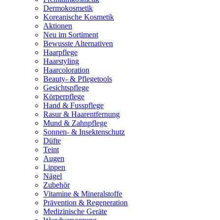
Dermokosmetik
Koreanische Kosmetik
Aktionen
Neu im Sortiment
Bewusste Alternativen
Haarpflege
Haarstyling
Haarcoloration
Beauty- & Pflegetools
Gesichtspflege
Körperpflege
Hand & Fusspflege
Rasur & Haarentfernung
Mund & Zahnpflege
Sonnen- & Insektenschutz
Düfte
Teint
Augen
Lippen
Nägel
Zubehör
Vitamine & Mineralstoffe
Prävention & Regeneration
Medizinische Geräte