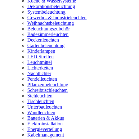
Küche & Wassersysteme
Dekorationsbeleuchtung
Systembeleuchtung
Gewerbe- & Industrieleuchten
Weihnachtsbeleuchtung
Beleuchtungszubehör
Badezimmerleuchten
Deckenleuchten
Gartenbeleuchtung
Kinderlampen
LED Streifen
Leuchtmittel
Lichterketten
Nachtlichter
Pendelleuchten
Pflanzenbeleuchtung
Schreibtischleuchten
Stehleuchten
Tischleuchten
Unterbauleuchten
Wandleuchten
Batterien & Akkus
Elektroinstallation
Energieverteilung
Kabelmanagement