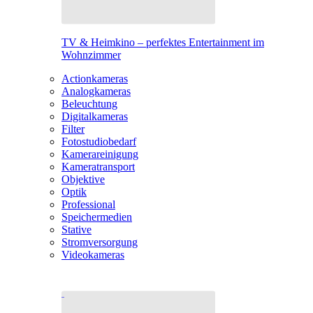
TV & Heimkino – perfektes Entertainment im
Wohnzimmer
Actionkameras
Analogkameras
Beleuchtung
Digitalkameras
Filter
Fotostudiobedarf
Kamerareinigung
Kameratransport
Objektive
Optik
Professional
Speichermedien
Stative
Stromversorgung
Videokameras