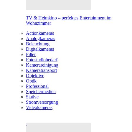
TV & Heimkino – perfektes Entertainment im
Wohnzimmer
Actionkameras
Analogkameras
Beleuchtung
Digitalkameras
Filter
Fotostudiobedarf
Kamerareinigung
Kameratransport
Objektive
Optik
Professional
Speichermedien
Stative
Stromversorgung
Videokameras