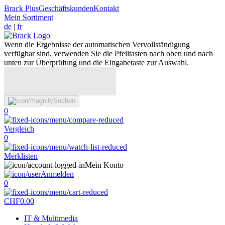
Brack Plus
Geschäftskunden
Kontakt
Mein Sortiment
de
|
fr
Wenn die Ergebnisse der automatischen Vervollständigung
verfügbar sind, verwenden Sie die Pfeiltasten nach oben und nach
unten zur Überprüfung und die Eingabetaste zur Auswahl.
Suchen
0
Vergleich
0
Merklisten
Mein Konto
Anmelden
0
CHF
0.00
IT & Multimedia