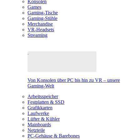
Konsolen
Games
Gaming-Tische
Gaming-Stühle
Merchandise
VR-Headsets
Streaming
Von Konsolen über PC bis hin zu VR – unsere
Gaming-Welt
Arbeitsspeicher
Festplatten & SSD
Grafikkarten
Laufwerke
Lüfter & Kühler
Mainboards
Netzteile
PC-Gehäuse & Barebones