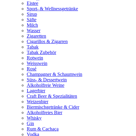
Eistee
Sport- & Wellnessgetränke
Sirup
Säfte
Milch
Wasser
Zigaretten
Cigarillos & Zigarren
Tabak
Tabak Zubehör
Rotwein
Weisswein
Rosé
Champagner & Schaumwein
Süss- & Dessertwein
Alkoholfreie Weine
Lagerbier
Craft Beer & Spezialitäten
Weizenbier
Biermischgetränke & Cider
Alkoholfreies Bier
Whisky
Gin
Rum & Cachaça
Vodka