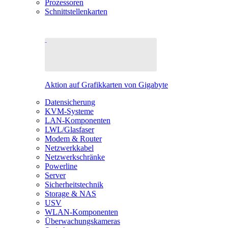
Prozessoren
Schnittstellenkarten
Aktion auf Grafikkarten von Gigabyte
Datensicherung
KVM-Systeme
LAN-Komponenten
LWL/Glasfaser
Modem & Router
Netzwerkkabel
Netzwerkschränke
Powerline
Server
Sicherheitstechnik
Storage & NAS
USV
WLAN-Komponenten
Überwachungskameras