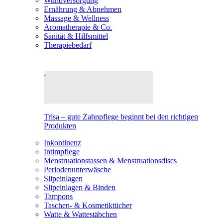
Wundversorgung
Ernährung & Abnehmen
Massage & Wellness
Aromatherapie & Co.
Sanität & Hilfsmittel
Therapiebedarf
Trisa – gute Zahnpflege beginnt bei den richtigen
Produkten
Inkontinenz
Intimpflege
Menstruationstassen & Menstruationsdiscs
Periodenunterwäsche
Slipeinlagen
Slipeinlagen & Binden
Tampons
Taschen- & Kosmetiktücher
Watte & Wattestäbchen