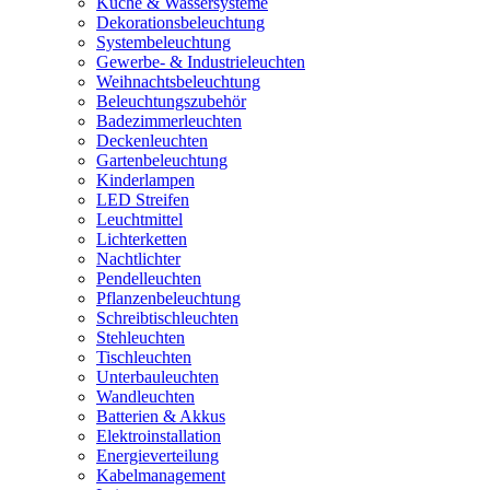
Küche & Wassersysteme
Dekorationsbeleuchtung
Systembeleuchtung
Gewerbe- & Industrieleuchten
Weihnachtsbeleuchtung
Beleuchtungszubehör
Badezimmerleuchten
Deckenleuchten
Gartenbeleuchtung
Kinderlampen
LED Streifen
Leuchtmittel
Lichterketten
Nachtlichter
Pendelleuchten
Pflanzenbeleuchtung
Schreibtischleuchten
Stehleuchten
Tischleuchten
Unterbauleuchten
Wandleuchten
Batterien & Akkus
Elektroinstallation
Energieverteilung
Kabelmanagement