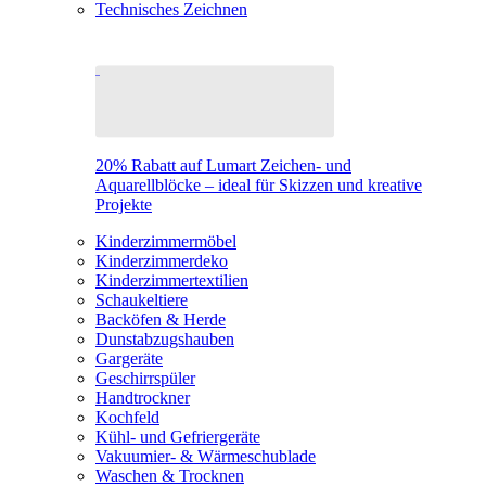
Technisches Zeichnen
20% Rabatt auf Lumart Zeichen- und
Aquarellblöcke – ideal für Skizzen und kreative
Projekte
Kinderzimmermöbel
Kinderzimmerdeko
Kinderzimmertextilien
Schaukeltiere
Backöfen & Herde
Dunstabzugshauben
Gargeräte
Geschirrspüler
Handtrockner
Kochfeld
Kühl- und Gefriergeräte
Vakuumier- & Wärmeschublade
Waschen & Trocknen