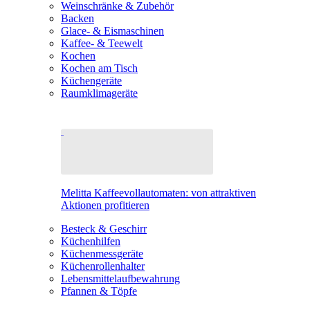
Weinschränke & Zubehör
Backen
Glace- & Eismaschinen
Kaffee- & Teewelt
Kochen
Kochen am Tisch
Küchengeräte
Raumklimageräte
Melitta Kaffeevollautomaten: von attraktiven
Aktionen profitieren
Besteck & Geschirr
Küchenhilfen
Küchenmessgeräte
Küchenrollenhalter
Lebensmittelaufbewahrung
Pfannen & Töpfe