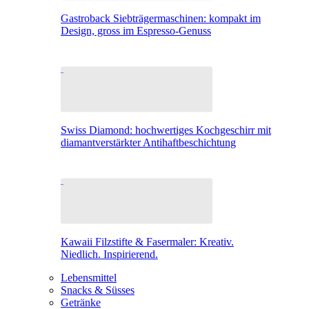
Gastroback Siebträgermaschinen: kompakt im
Design, gross im Espresso-Genuss
Swiss Diamond: hochwertiges Kochgeschirr mit
diamantverstärkter Antihaftbeschichtung
Kawaii Filzstifte & Fasermaler: Kreativ.
Niedlich. Inspirierend.
Lebensmittel
Snacks & Süsses
Getränke