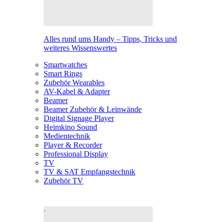
Alles rund ums Handy – Tipps, Tricks und
weiteres Wissenswertes
Smartwatches
Smart Rings
Zubehör Wearables
AV-Kabel & Adapter
Beamer
Beamer Zubehör & Leinwände
Digital Signage Player
Heimkino Sound
Medientechnik
Player & Recorder
Professional Display
TV
TV & SAT Empfangstechnik
Zubehör TV