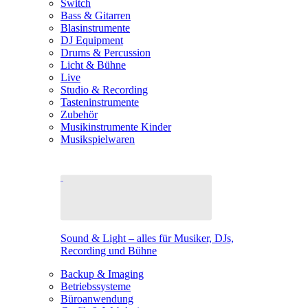
Switch
Bass & Gitarren
Blasinstrumente
DJ Equipment
Drums & Percussion
Licht & Bühne
Live
Studio & Recording
Tasteninstrumente
Zubehör
Musikinstrumente Kinder
Musikspielwaren
Sound & Light – alles für Musiker, DJs,
Recording und Bühne
Backup & Imaging
Betriebssysteme
Büroanwendung