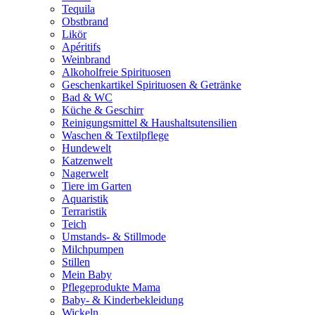
Tequila
Obstbrand
Likör
Apéritifs
Weinbrand
Alkoholfreie Spirituosen
Geschenkartikel Spirituosen & Getränke
Bad & WC
Küche & Geschirr
Reinigungsmittel & Haushaltsutensilien
Waschen & Textilpflege
Hundewelt
Katzenwelt
Nagerwelt
Tiere im Garten
Aquaristik
Terraristik
Teich
Umstands- & Stillmode
Milchpumpen
Stillen
Mein Baby
Pflegeprodukte Mama
Baby- & Kinderbekleidung
Wickeln