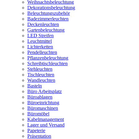
Weihnachtsbeleuchtung
Dekorationsbeleuchtung
Beleuchtungszubehör
Badezimmerleuchten
Deckenleuchten
Gartenbeleuchtung
LED Streifen
Leuchtmittel
Lichterketten
Pendelleuchten
Pflanzenbeleuchtung
Schreibtischleuchten
Stehleuchten
Tischleuchten
Wandleuchten
Basteln
Büro Arbeitsplatz
Büroablagen
Büroeinrichtung
Büromaschinen
Büromöbel
Kabelmanagement
Lager und Versand
Papeterie
Präsentation