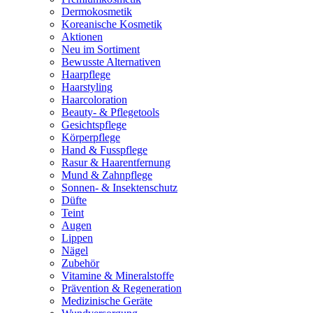
Dermokosmetik
Koreanische Kosmetik
Aktionen
Neu im Sortiment
Bewusste Alternativen
Haarpflege
Haarstyling
Haarcoloration
Beauty- & Pflegetools
Gesichtspflege
Körperpflege
Hand & Fusspflege
Rasur & Haarentfernung
Mund & Zahnpflege
Sonnen- & Insektenschutz
Düfte
Teint
Augen
Lippen
Nägel
Zubehör
Vitamine & Mineralstoffe
Prävention & Regeneration
Medizinische Geräte