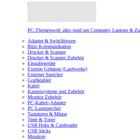
PC-Themenwelt: alles rund um Computer, Laptops & Z
Adapter & Switchboxen
Büro Kommunikation
Drucker & Scanner
Drucker & Scanner Zubehör
Eingabegeräte
Externe Gehäuse (Laufwerke)
Externer Speicher
Grafiktablet
Kabel
Kassensysteme und Zubehör
Monitor Zubehör
PC-Kabel/-Adapter
PC-Lautsprecher
Tastaturen & Mäuse
Tinte & Toner
USB Hubs & Cardreader
USB Sticks
Monitore