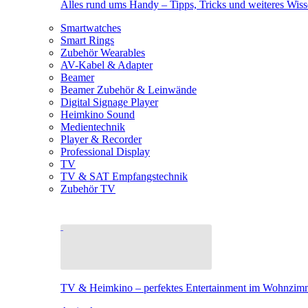
Alles rund ums Handy – Tipps, Tricks und weiteres Wis
Smartwatches
Smart Rings
Zubehör Wearables
AV-Kabel & Adapter
Beamer
Beamer Zubehör & Leinwände
Digital Signage Player
Heimkino Sound
Medientechnik
Player & Recorder
Professional Display
TV
TV & SAT Empfangstechnik
Zubehör TV
TV & Heimkino – perfektes Entertainment im Wohnzim