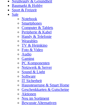
Neu
Beauty & Gesundheit
Baumarkt & Hobby
Sport & Freizeit
Sale
Notebook
Smartphones
Computer & Tablets
Peripherie & Kabel
Handy & Telefonie
Wearables
TV & Heimkino
Foto & Video
Audio
Gaming
PC Komponenten
Netzwerk & Server
Sound & Light
Software
IT Sicherheit
Haussteuerung & Smart Home
Geschenkkarten & Gutscheine
Aktionen
Neu im Sortiment
Bewusste Alternativen