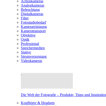
Actionkameras
Analogkameras
Beleuchtung
Digitalkameras
Filter
Fotostudiobedarf
Kamerareinigung
Kameratransport
Objektive
Optik
Professional
Speichermedien
Stative
Stromversorgung
Videokameras
Die Welt der Fotografie – Produkte, Tipps und Inspiratio
Kopfhörer & Headsets