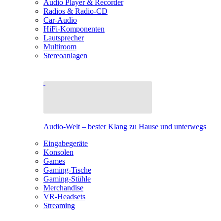
Audio Player & Recorder
Radios & Radio-CD
Car-Audio
HiFi-Komponenten
Lautsprecher
Multiroom
Stereoanlagen
Audio-Welt – bester Klang zu Hause und unterwegs
Eingabegeräte
Konsolen
Games
Gaming-Tische
Gaming-Stühle
Merchandise
VR-Headsets
Streaming