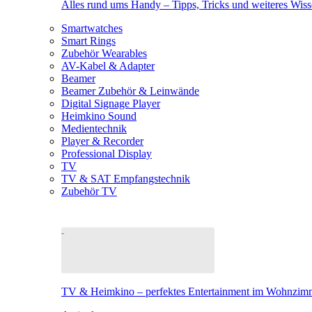
Alles rund ums Handy – Tipps, Tricks und weiteres Wis
Smartwatches
Smart Rings
Zubehör Wearables
AV-Kabel & Adapter
Beamer
Beamer Zubehör & Leinwände
Digital Signage Player
Heimkino Sound
Medientechnik
Player & Recorder
Professional Display
TV
TV & SAT Empfangstechnik
Zubehör TV
TV & Heimkino – perfektes Entertainment im Wohnzim