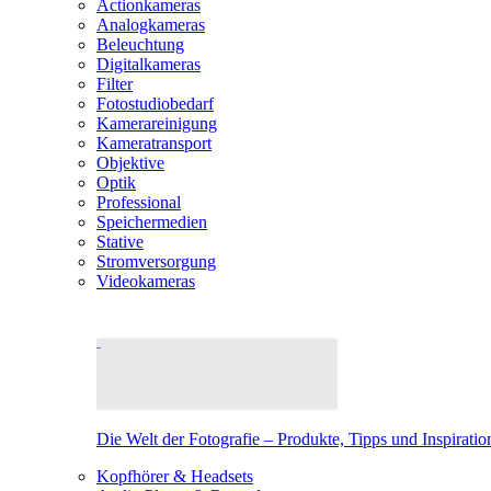
Actionkameras
Analogkameras
Beleuchtung
Digitalkameras
Filter
Fotostudiobedarf
Kamerareinigung
Kameratransport
Objektive
Optik
Professional
Speichermedien
Stative
Stromversorgung
Videokameras
Die Welt der Fotografie – Produkte, Tipps und Inspiratio
Kopfhörer & Headsets