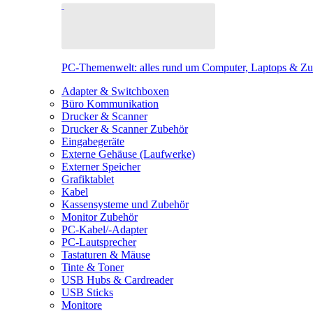
PC-Themenwelt: alles rund um Computer, Laptops & Z
Adapter & Switchboxen
Büro Kommunikation
Drucker & Scanner
Drucker & Scanner Zubehör
Eingabegeräte
Externe Gehäuse (Laufwerke)
Externer Speicher
Grafiktablet
Kabel
Kassensysteme und Zubehör
Monitor Zubehör
PC-Kabel/-Adapter
PC-Lautsprecher
Tastaturen & Mäuse
Tinte & Toner
USB Hubs & Cardreader
USB Sticks
Monitore