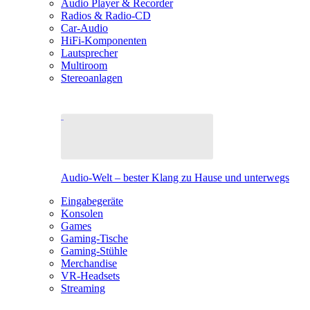
Audio Player & Recorder
Radios & Radio-CD
Car-Audio
HiFi-Komponenten
Lautsprecher
Multiroom
Stereoanlagen
Audio-Welt – bester Klang zu Hause und unterwegs
Eingabegeräte
Konsolen
Games
Gaming-Tische
Gaming-Stühle
Merchandise
VR-Headsets
Streaming