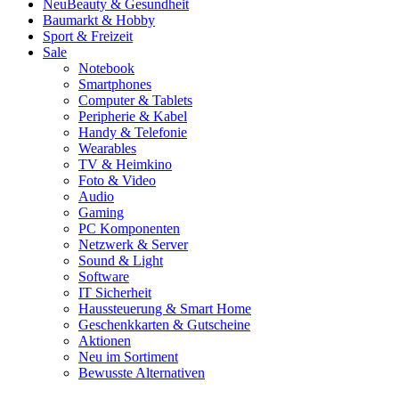
Neu
Beauty & Gesundheit
Baumarkt & Hobby
Sport & Freizeit
Sale
Notebook
Smartphones
Computer & Tablets
Peripherie & Kabel
Handy & Telefonie
Wearables
TV & Heimkino
Foto & Video
Audio
Gaming
PC Komponenten
Netzwerk & Server
Sound & Light
Software
IT Sicherheit
Haussteuerung & Smart Home
Geschenkkarten & Gutscheine
Aktionen
Neu im Sortiment
Bewusste Alternativen