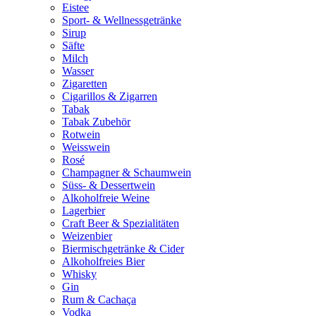
Eistee
Sport- & Wellnessgetränke
Sirup
Säfte
Milch
Wasser
Zigaretten
Cigarillos & Zigarren
Tabak
Tabak Zubehör
Rotwein
Weisswein
Rosé
Champagner & Schaumwein
Süss- & Dessertwein
Alkoholfreie Weine
Lagerbier
Craft Beer & Spezialitäten
Weizenbier
Biermischgetränke & Cider
Alkoholfreies Bier
Whisky
Gin
Rum & Cachaça
Vodka