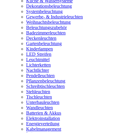
Küche & Wassersysteme
Dekorationsbeleuchtung
Systembeleuchtung
Gewerbe- & Industrieleuchten
Weihnachtsbeleuchtung
Beleuchtungszubehör
Badezimmerleuchten
Deckenleuchten
Gartenbeleuchtung
Kinderlampen
LED Streifen
Leuchtmittel
Lichterketten
Nachtlichter
Pendelleuchten
Pflanzenbeleuchtung
Schreibtischleuchten
Stehleuchten
Tischleuchten
Unterbauleuchten
Wandleuchten
Batterien & Akkus
Elektroinstallation
Energieverteilung
Kabelmanagement