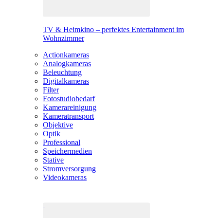
TV & Heimkino – perfektes Entertainment im
Wohnzimmer
Actionkameras
Analogkameras
Beleuchtung
Digitalkameras
Filter
Fotostudiobedarf
Kamerareinigung
Kameratransport
Objektive
Optik
Professional
Speichermedien
Stative
Stromversorgung
Videokameras