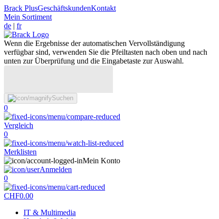
Brack Plus
Geschäftskunden
Kontakt
Mein Sortiment
de
|
fr
Wenn die Ergebnisse der automatischen Vervollständigung
verfügbar sind, verwenden Sie die Pfeiltasten nach oben und nach
unten zur Überprüfung und die Eingabetaste zur Auswahl.
Suchen
0
Vergleich
0
Merklisten
Mein Konto
Anmelden
0
CHF
0.00
IT & Multimedia