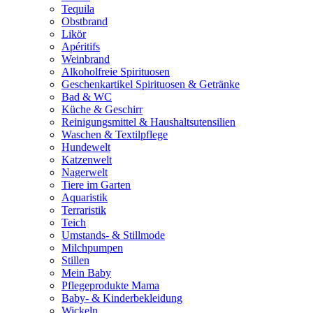
Tequila
Obstbrand
Likör
Apéritifs
Weinbrand
Alkoholfreie Spirituosen
Geschenkartikel Spirituosen & Getränke
Bad & WC
Küche & Geschirr
Reinigungsmittel & Haushaltsutensilien
Waschen & Textilpflege
Hundewelt
Katzenwelt
Nagerwelt
Tiere im Garten
Aquaristik
Terraristik
Teich
Umstands- & Stillmode
Milchpumpen
Stillen
Mein Baby
Pflegeprodukte Mama
Baby- & Kinderbekleidung
Wickeln