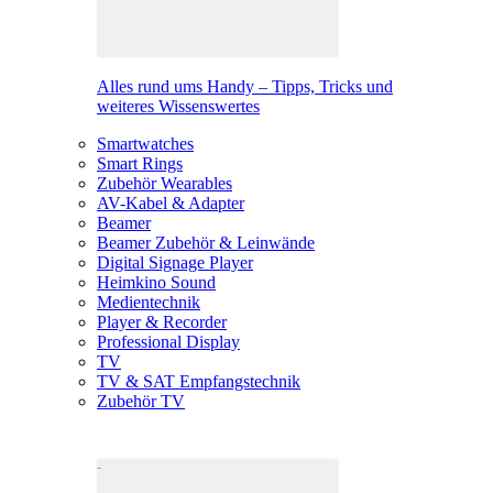
Alles rund ums Handy – Tipps, Tricks und
weiteres Wissenswertes
Smartwatches
Smart Rings
Zubehör Wearables
AV-Kabel & Adapter
Beamer
Beamer Zubehör & Leinwände
Digital Signage Player
Heimkino Sound
Medientechnik
Player & Recorder
Professional Display
TV
TV & SAT Empfangstechnik
Zubehör TV