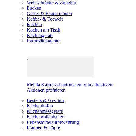
Weinschränke & Zubehör
Backen
Glace- & Eismaschinen
Kaffee- & Teewelt
Kochen
Kochen am Tisch
Küchengeräte
Raumklimageräte
Melitta Kaffeevollautomaten: von attraktiven
Aktionen profitieren
Besteck & Geschirr
Küchenhilfen
Küchenmessgeräte
Küchenrollenhalter
Lebensmittelaufbewahrung
Pfannen & Töpfe