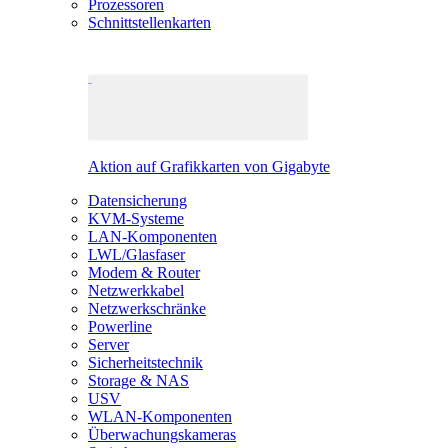
Prozessoren
Schnittstellenkarten
Aktion auf Grafikkarten von Gigabyte
Datensicherung
KVM-Systeme
LAN-Komponenten
LWL/Glasfaser
Modem & Router
Netzwerkkabel
Netzwerkschränke
Powerline
Server
Sicherheitstechnik
Storage & NAS
USV
WLAN-Komponenten
Überwachungskameras