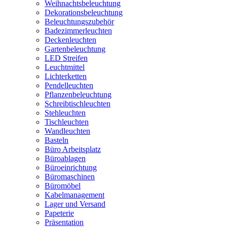
Weihnachtsbeleuchtung
Dekorationsbeleuchtung
Beleuchtungszubehör
Badezimmerleuchten
Deckenleuchten
Gartenbeleuchtung
LED Streifen
Leuchtmittel
Lichterketten
Pendelleuchten
Pflanzenbeleuchtung
Schreibtischleuchten
Stehleuchten
Tischleuchten
Wandleuchten
Basteln
Büro Arbeitsplatz
Büroablagen
Büroeinrichtung
Büromaschinen
Büromöbel
Kabelmanagement
Lager und Versand
Papeterie
Präsentation