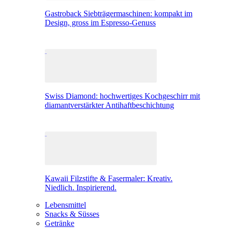
Gastroback Siebträgermaschinen: kompakt im
Design, gross im Espresso-Genuss
Swiss Diamond: hochwertiges Kochgeschirr mit
diamantverstärkter Antihaftbeschichtung
Kawaii Filzstifte & Fasermaler: Kreativ.
Niedlich. Inspirierend.
Lebensmittel
Snacks & Süsses
Getränke