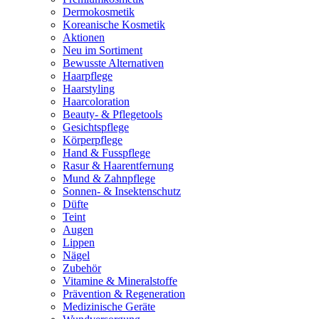
Dermokosmetik
Koreanische Kosmetik
Aktionen
Neu im Sortiment
Bewusste Alternativen
Haarpflege
Haarstyling
Haarcoloration
Beauty- & Pflegetools
Gesichtspflege
Körperpflege
Hand & Fusspflege
Rasur & Haarentfernung
Mund & Zahnpflege
Sonnen- & Insektenschutz
Düfte
Teint
Augen
Lippen
Nägel
Zubehör
Vitamine & Mineralstoffe
Prävention & Regeneration
Medizinische Geräte