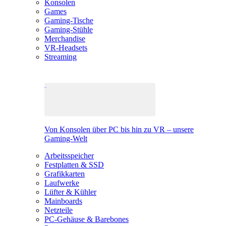
Konsolen
Games
Gaming-Tische
Gaming-Stühle
Merchandise
VR-Headsets
Streaming
Von Konsolen über PC bis hin zu VR – unsere
Gaming-Welt
Arbeitsspeicher
Festplatten & SSD
Grafikkarten
Laufwerke
Lüfter & Kühler
Mainboards
Netzteile
PC-Gehäuse & Barebones