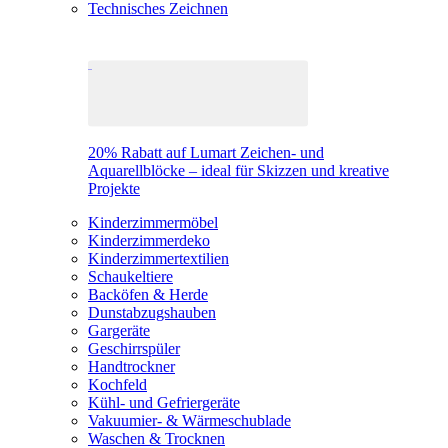
Technisches Zeichnen
20% Rabatt auf Lumart Zeichen- und
Aquarellblöcke – ideal für Skizzen und kreative
Projekte
Kinderzimmermöbel
Kinderzimmerdeko
Kinderzimmertextilien
Schaukeltiere
Backöfen & Herde
Dunstabzugshauben
Gargeräte
Geschirrspüler
Handtrockner
Kochfeld
Kühl- und Gefriergeräte
Vakuumier- & Wärmeschublade
Waschen & Trocknen