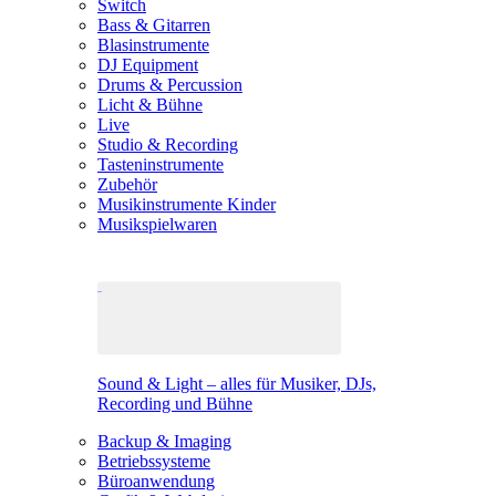
Switch
Bass & Gitarren
Blasinstrumente
DJ Equipment
Drums & Percussion
Licht & Bühne
Live
Studio & Recording
Tasteninstrumente
Zubehör
Musikinstrumente Kinder
Musikspielwaren
Sound & Light – alles für Musiker, DJs,
Recording und Bühne
Backup & Imaging
Betriebssysteme
Büroanwendung