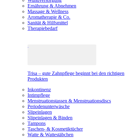
Wundversorgung
Ernährung & Abnehmen
Massage & Wellness
Aromatherapie & Co.
Sanität & Hilfsmittel
Therapiebedarf
Trisa – gute Zahnpflege beginnt bei den richtigen
Produkten
Inkontinenz
Intimpflege
Menstruationstassen & Menstruationsdiscs
Periodenunterwäsche
Slipeinlagen
Slipeinlagen & Binden
Tampons
Taschen- & Kosmetiktücher
Watte & Wattestäbchen