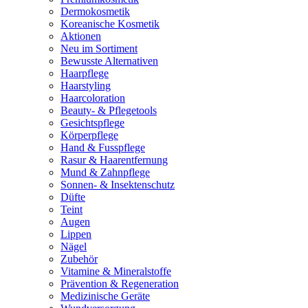
Dermokosmetik
Koreanische Kosmetik
Aktionen
Neu im Sortiment
Bewusste Alternativen
Haarpflege
Haarstyling
Haarcoloration
Beauty- & Pflegetools
Gesichtspflege
Körperpflege
Hand & Fusspflege
Rasur & Haarentfernung
Mund & Zahnpflege
Sonnen- & Insektenschutz
Düfte
Teint
Augen
Lippen
Nägel
Zubehör
Vitamine & Mineralstoffe
Prävention & Regeneration
Medizinische Geräte