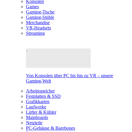
Konsolen
Games
Gaming-Tische
Gaming-Stühle
Merchandise
VR-Headsets
Streaming
Von Konsolen über PC bis hin zu VR – unsere
Gaming-Welt
Arbeitsspeicher
Festplatten & SSD
Grafikkarten
Laufwerke
Lüfter & Kühler
Mainboards
Netzteile
PC-Gehäuse & Barebones