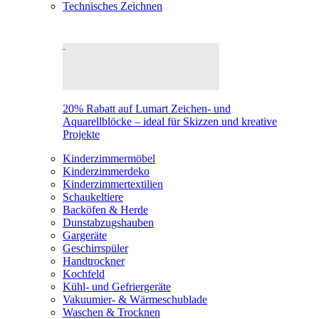
Technisches Zeichnen
20% Rabatt auf Lumart Zeichen- und
Aquarellblöcke – ideal für Skizzen und kreative
Projekte
Kinderzimmermöbel
Kinderzimmerdeko
Kinderzimmertextilien
Schaukeltiere
Backöfen & Herde
Dunstabzugshauben
Gargeräte
Geschirrspüler
Handtrockner
Kochfeld
Kühl- und Gefriergeräte
Vakuumier- & Wärmeschublade
Waschen & Trocknen