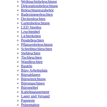
Weihnachtsbeleuchtung
Dekorationsbeleuchtung
Beleuchtungszubehör
Badezimmerleuchten
Deckenleuchten
Gartenbeleuchtung
LED Streifen
Leuchtmittel
Lichterketten
Pendelleuchten
Pflanzenbeleuchtung
Schreibtischleuchten
Stehleuchten
Tischleuchten
Wandleuchten
Basteln
Büro Arbeitsplatz
Büroablagen
Büroeinrichtung
Büromaschinen
Büromöbel
Kabelmanagement
Lager und Versand
Papeterie
Präsentation