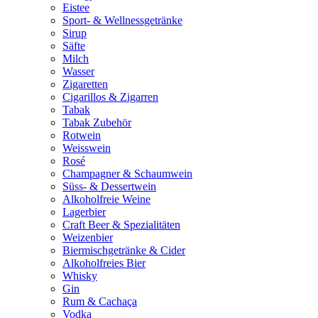
Eistee
Sport- & Wellnessgetränke
Sirup
Säfte
Milch
Wasser
Zigaretten
Cigarillos & Zigarren
Tabak
Tabak Zubehör
Rotwein
Weisswein
Rosé
Champagner & Schaumwein
Süss- & Dessertwein
Alkoholfreie Weine
Lagerbier
Craft Beer & Spezialitäten
Weizenbier
Biermischgetränke & Cider
Alkoholfreies Bier
Whisky
Gin
Rum & Cachaça
Vodka