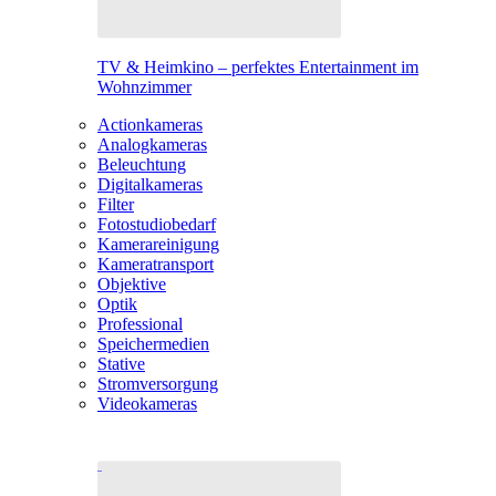
TV & Heimkino – perfektes Entertainment im
Wohnzimmer
Actionkameras
Analogkameras
Beleuchtung
Digitalkameras
Filter
Fotostudiobedarf
Kamerareinigung
Kameratransport
Objektive
Optik
Professional
Speichermedien
Stative
Stromversorgung
Videokameras