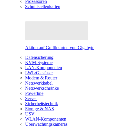
Prozessoren
Schnittstellenkarten
Aktion auf Grafikkarten von Gigabyte
Datensicherung
KVM-Systeme
LAN-Komponenten
LWL/Glasfaser
Modem & Router
Netzwerkkabel
Netzwerkschränke
Powerline
Server
Sicherheitstechnik
Storage & NAS
USV
WLAN-Komponenten
Überwachungskameras