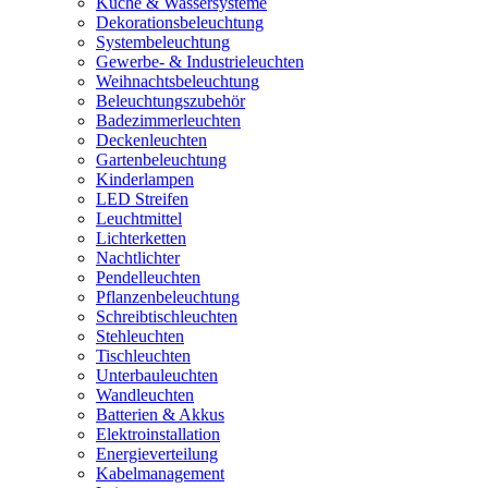
Küche & Wassersysteme
Dekorationsbeleuchtung
Systembeleuchtung
Gewerbe- & Industrieleuchten
Weihnachtsbeleuchtung
Beleuchtungszubehör
Badezimmerleuchten
Deckenleuchten
Gartenbeleuchtung
Kinderlampen
LED Streifen
Leuchtmittel
Lichterketten
Nachtlichter
Pendelleuchten
Pflanzenbeleuchtung
Schreibtischleuchten
Stehleuchten
Tischleuchten
Unterbauleuchten
Wandleuchten
Batterien & Akkus
Elektroinstallation
Energieverteilung
Kabelmanagement