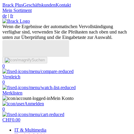
Brack Plus
Geschäftskunden
Kontakt
Mein Sortiment
de
|
fr
Wenn die Ergebnisse der automatischen Vervollständigung
verfügbar sind, verwenden Sie die Pfeiltasten nach oben und nach
unten zur Überprüfung und die Eingabetaste zur Auswahl.
Suchen
0
Vergleich
0
Merklisten
Mein Konto
Anmelden
0
CHF
0.00
IT & Multimedia