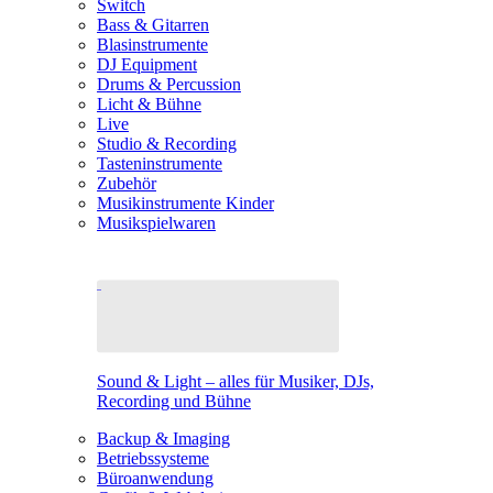
Switch
Bass & Gitarren
Blasinstrumente
DJ Equipment
Drums & Percussion
Licht & Bühne
Live
Studio & Recording
Tasteninstrumente
Zubehör
Musikinstrumente Kinder
Musikspielwaren
Sound & Light – alles für Musiker, DJs,
Recording und Bühne
Backup & Imaging
Betriebssysteme
Büroanwendung