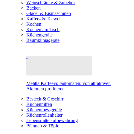
Weinschränke & Zubehör
Backen
Glace- & Eismaschinen
Kaffee- & Teewelt
Kochen
Kochen am Tisch
Küchengeräte
Raumklimageräte
Melitta Kaffeevollautomaten: von attraktiven
Aktionen profitieren
Besteck & Geschirr
Küchenhilfen
Küchenmessgeräte
Küchenrollenhalter
Lebensmittelaufbewahrung
Pfannen & Töpfe