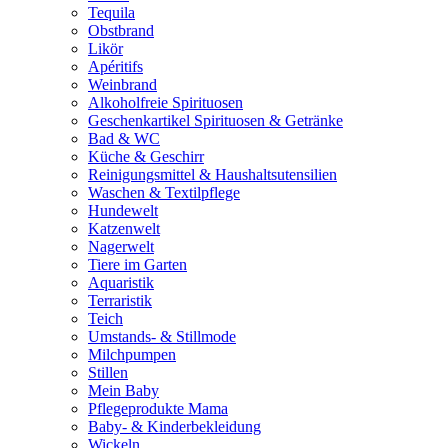
Tequila
Obstbrand
Likör
Apéritifs
Weinbrand
Alkoholfreie Spirituosen
Geschenkartikel Spirituosen & Getränke
Bad & WC
Küche & Geschirr
Reinigungsmittel & Haushaltsutensilien
Waschen & Textilpflege
Hundewelt
Katzenwelt
Nagerwelt
Tiere im Garten
Aquaristik
Terraristik
Teich
Umstands- & Stillmode
Milchpumpen
Stillen
Mein Baby
Pflegeprodukte Mama
Baby- & Kinderbekleidung
Wickeln