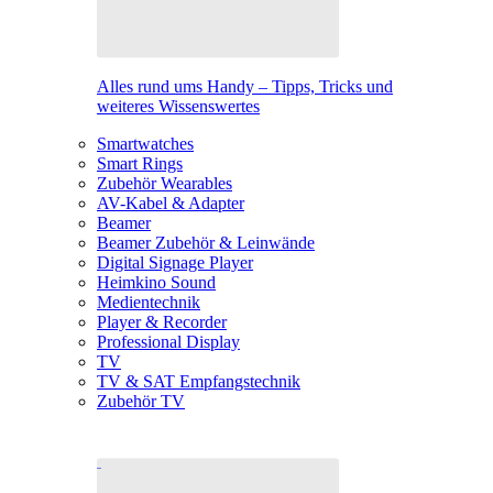
Alles rund ums Handy – Tipps, Tricks und
weiteres Wissenswertes
Smartwatches
Smart Rings
Zubehör Wearables
AV-Kabel & Adapter
Beamer
Beamer Zubehör & Leinwände
Digital Signage Player
Heimkino Sound
Medientechnik
Player & Recorder
Professional Display
TV
TV & SAT Empfangstechnik
Zubehör TV