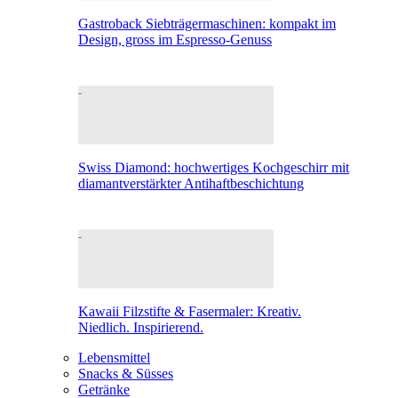
Gastroback Siebträgermaschinen: kompakt im
Design, gross im Espresso-Genuss
Swiss Diamond: hochwertiges Kochgeschirr mit
diamantverstärkter Antihaftbeschichtung
Kawaii Filzstifte & Fasermaler: Kreativ.
Niedlich. Inspirierend.
Lebensmittel
Snacks & Süsses
Getränke