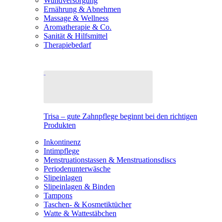
Wundversorgung
Ernährung & Abnehmen
Massage & Wellness
Aromatherapie & Co.
Sanität & Hilfsmittel
Therapiebedarf
Trisa – gute Zahnpflege beginnt bei den richtigen
Produkten
Inkontinenz
Intimpflege
Menstruationstassen & Menstruationsdiscs
Periodenunterwäsche
Slipeinlagen
Slipeinlagen & Binden
Tampons
Taschen- & Kosmetiktücher
Watte & Wattestäbchen