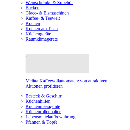
Weinschränke & Zubehör
Backen
Glace- & Eismaschinen
Kaffee- & Teewelt
Kochen
Kochen am Tisch
Küchengeräte
Raumklimageräte
Melitta Kaffeevollautomaten: von attraktiven
Aktionen profitieren
Besteck & Geschirr
Küchenhilfen
Küchenmessgeräte
Küchenrollenhalter
Lebensmittelaufbewahrung
Pfannen & Töpfe