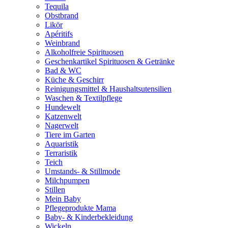
Tequila
Obstbrand
Likör
Apéritifs
Weinbrand
Alkoholfreie Spirituosen
Geschenkartikel Spirituosen & Getränke
Bad & WC
Küche & Geschirr
Reinigungsmittel & Haushaltsutensilien
Waschen & Textilpflege
Hundewelt
Katzenwelt
Nagerwelt
Tiere im Garten
Aquaristik
Terraristik
Teich
Umstands- & Stillmode
Milchpumpen
Stillen
Mein Baby
Pflegeprodukte Mama
Baby- & Kinderbekleidung
Wickeln