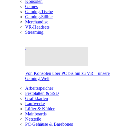
Konsolen
Games
Gaming-Tische
Gaming-Stühle
Merchandise
VR-Headsets
Streaming
Von Konsolen über PC bis hin zu VR – unsere
Gaming-Welt
Arbeitsspeicher
Festplatten & SSD
Grafikkarten
Laufwerke
Lüfter & Kühler
Mainboards
Netzteile
PC-Gehäuse & Barebones