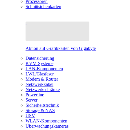
Prozessoren
Schnittstellenkarten
Aktion auf Grafikkarten von Gigabyte
Datensicherung
KVM-Systeme
LAN-Komponenten
LWL/Glasfaser
Modem & Router
Netzwerkkabel
Netzwerkschränke
Powerline
Server
Sicherheitstechnik
Storage & NAS
USV
WLAN-Komponenten
Überwachungskameras