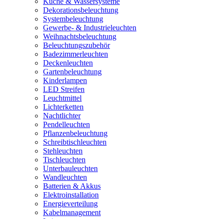
Küche & Wassersysteme
Dekorationsbeleuchtung
Systembeleuchtung
Gewerbe- & Industrieleuchten
Weihnachtsbeleuchtung
Beleuchtungszubehör
Badezimmerleuchten
Deckenleuchten
Gartenbeleuchtung
Kinderlampen
LED Streifen
Leuchtmittel
Lichterketten
Nachtlichter
Pendelleuchten
Pflanzenbeleuchtung
Schreibtischleuchten
Stehleuchten
Tischleuchten
Unterbauleuchten
Wandleuchten
Batterien & Akkus
Elektroinstallation
Energieverteilung
Kabelmanagement