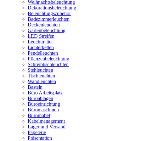
Weihnachtsbeleuchtung
Dekorationsbeleuchtung
Beleuchtungszubehör
Badezimmerleuchten
Deckenleuchten
Gartenbeleuchtung
LED Streifen
Leuchtmittel
Lichterketten
Pendelleuchten
Pflanzenbeleuchtung
Schreibtischleuchten
Stehleuchten
Tischleuchten
Wandleuchten
Basteln
Büro Arbeitsplatz
Büroablagen
Büroeinrichtung
Büromaschinen
Büromöbel
Kabelmanagement
Lager und Versand
Papeterie
Präsentation