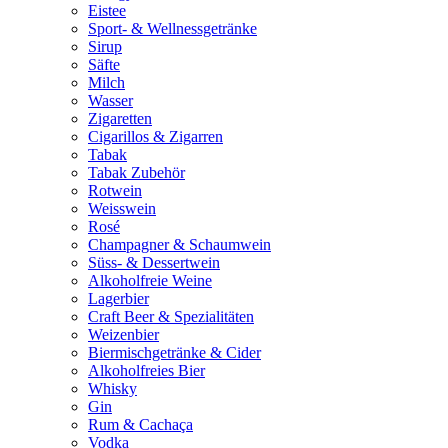
Eistee
Sport- & Wellnessgetränke
Sirup
Säfte
Milch
Wasser
Zigaretten
Cigarillos & Zigarren
Tabak
Tabak Zubehör
Rotwein
Weisswein
Rosé
Champagner & Schaumwein
Süss- & Dessertwein
Alkoholfreie Weine
Lagerbier
Craft Beer & Spezialitäten
Weizenbier
Biermischgetränke & Cider
Alkoholfreies Bier
Whisky
Gin
Rum & Cachaça
Vodka