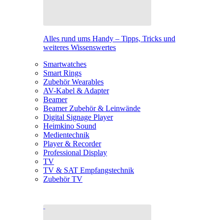
Alles rund ums Handy – Tipps, Tricks und
weiteres Wissenswertes
Smartwatches
Smart Rings
Zubehör Wearables
AV-Kabel & Adapter
Beamer
Beamer Zubehör & Leinwände
Digital Signage Player
Heimkino Sound
Medientechnik
Player & Recorder
Professional Display
TV
TV & SAT Empfangstechnik
Zubehör TV