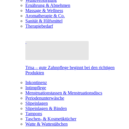
Wundversorgung
Ernährung & Abnehmen
Massage & Wellness
Aromatherapie & Co.
Sanität & Hilfsmittel
Therapiebedarf
Trisa – gute Zahnpflege beginnt bei den richtigen
Produkten
Inkontinenz
Intimpflege
Menstruationstassen & Menstruationsdiscs
Periodenunterwäsche
Slipeinlagen
Slipeinlagen & Binden
Tampons
Taschen- & Kosmetiktücher
Watte & Wattestäbchen