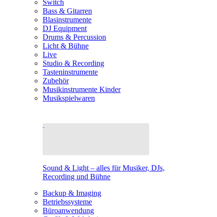
Switch
Bass & Gitarren
Blasinstrumente
DJ Equipment
Drums & Percussion
Licht & Bühne
Live
Studio & Recording
Tasteninstrumente
Zubehör
Musikinstrumente Kinder
Musikspielwaren
Sound & Light – alles für Musiker, DJs,
Recording und Bühne
Backup & Imaging
Betriebssysteme
Büroanwendung