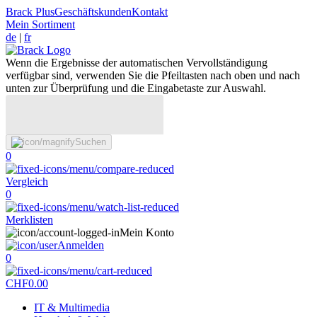
Brack Plus
Geschäftskunden
Kontakt
Mein Sortiment
de
|
fr
Wenn die Ergebnisse der automatischen Vervollständigung
verfügbar sind, verwenden Sie die Pfeiltasten nach oben und nach
unten zur Überprüfung und die Eingabetaste zur Auswahl.
Suchen
0
Vergleich
0
Merklisten
Mein Konto
Anmelden
0
CHF
0.00
IT & Multimedia