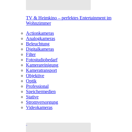
TV & Heimkino – perfektes Entertainment im
Wohnzimmer
Actionkameras
Analogkameras
Beleuchtung
Digitalkameras
Filter
Fotostudiobedarf
Kamerareinigung
Kameratransport
Objektive
Optik
Professional
Speichermedien
Stative
Stromversorgung
Videokameras