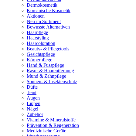
Dermokosmetik
Koreanische Kosmetik
Aktionen
Neu im Sortiment
Bewusste Alternativen
Haarpflege
Haarstyling
Haarcoloration
Beauty- & Pflegetools
Gesichtspflege
Körperpflege
Hand & Fusspflege
Rasur & Haarentfernung
Mund & Zahnpflege
Sonnen- & Insektenschutz
Düfte
Teint
Augen
Lippen
Nägel
Zubehör
Vitamine & Mineralstoffe
Prävention & Regeneration
Medizinische Geräte