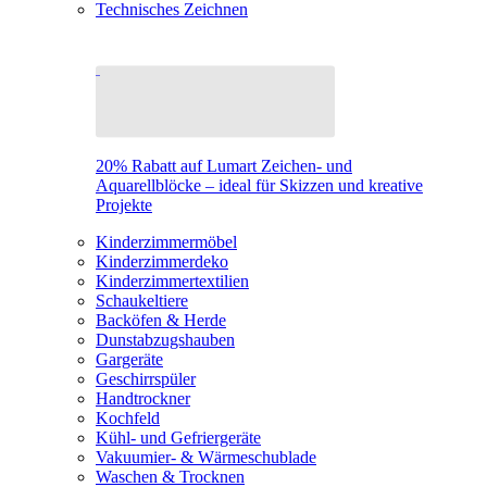
Technisches Zeichnen
20% Rabatt auf Lumart Zeichen- und
Aquarellblöcke – ideal für Skizzen und kreative
Projekte
Kinderzimmermöbel
Kinderzimmerdeko
Kinderzimmertextilien
Schaukeltiere
Backöfen & Herde
Dunstabzugshauben
Gargeräte
Geschirrspüler
Handtrockner
Kochfeld
Kühl- und Gefriergeräte
Vakuumier- & Wärmeschublade
Waschen & Trocknen