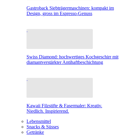
Gastroback Siebträgermaschinen: kompakt im
Design, gross im Espresso-Genuss
Swiss Diamond: hochwertiges Kochgeschirr mit
diamantverstärkter Antihaftbeschichtung
Kawaii Filzstifte & Fasermaler: Kreativ.
Niedlich. Inspirierend.
Lebensmittel
Snacks & Süsses
Getränke