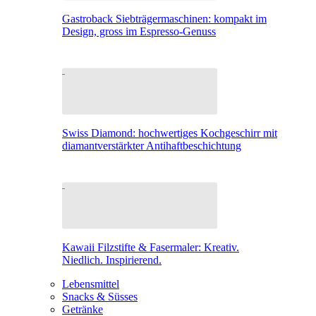
Gastroback Siebträgermaschinen: kompakt im
Design, gross im Espresso-Genuss
Swiss Diamond: hochwertiges Kochgeschirr mit
diamantverstärkter Antihaftbeschichtung
Kawaii Filzstifte & Fasermaler: Kreativ.
Niedlich. Inspirierend.
Lebensmittel
Snacks & Süsses
Getränke