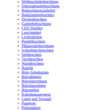
Weihnachtsbeleuchtung
Dekorationsbeleuchtung
Beleuchtungszubehör
Badezimmerleuchten
Deckenleuchten
Gartenbeleuchtung
LED Streifen
Leuchtmittel
Lichterketten
Pendelleuchten
Pflanzenbeleuchtung
Schreibtischleuchten
Stehleuchten
Tischleuchten
Wandleuchten
Basteln
Büro Arbeitsplatz
Büroablagen
Büroeinrichtung
Büromaschinen
Büromöbel
Kabelmanagement
Lager und Versand
Papeterie
Präsentation