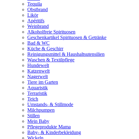
Tequila
Obstbrand
Likör
Apéritifs
Weinbrand
Alkoholfreie Spirituosen
Geschenkartikel Spirituosen & Getränke
Bad & WC
Küche & Geschirr
Reinigungsmittel & Haushaltsutensilien
Waschen & Textilpflege
Hundewelt
Katzenwelt
Nagerwelt
Tiere im Garten
Aquaristik
Terraristik
Teich
Umstands- & Stillmode
Milchpumpen
Stillen
Mein Baby
Pflegeprodukte Mama
Baby- & Kinderbekleidung
Wickeln