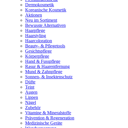
Dermokosmetik
Koreanische Kosmetik
Aktionen
Neu im Sortiment
Bewusste Alternativen
Haarpflege
Haarstyling
Haarcoloration
Beauty- & Pflegetools
Gesichtspflege
Körperpflege
Hand & Fusspflege
Rasur & Haarentfernung
Mund & Zahnpflege
Sonnen- & Insektenschutz
Düfte
Teint
Augen
Lippen
Nägel
Zubehör
Vitamine & Mineralstoffe
Prävention & Regeneration
Medizinische Geräte