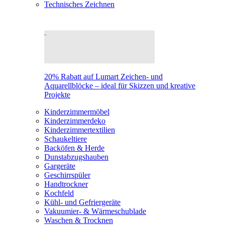
Technisches Zeichnen
20% Rabatt auf Lumart Zeichen- und
Aquarellblöcke – ideal für Skizzen und kreative
Projekte
Kinderzimmermöbel
Kinderzimmerdeko
Kinderzimmertextilien
Schaukeltiere
Backöfen & Herde
Dunstabzugshauben
Gargeräte
Geschirrspüler
Handtrockner
Kochfeld
Kühl- und Gefriergeräte
Vakuumier- & Wärmeschublade
Waschen & Trocknen