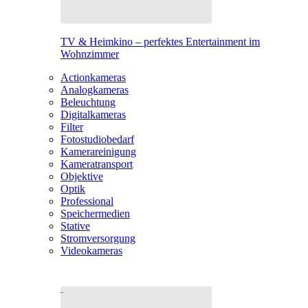
TV & Heimkino – perfektes Entertainment im
Wohnzimmer
Actionkameras
Analogkameras
Beleuchtung
Digitalkameras
Filter
Fotostudiobedarf
Kamerareinigung
Kameratransport
Objektive
Optik
Professional
Speichermedien
Stative
Stromversorgung
Videokameras