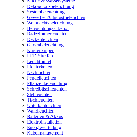
Küche & Wassersysteme
Dekorationsbeleuchtung
Systembeleuchtung
Gewerbe- & Industrieleuchten
Weihnachtsbeleuchtung
Beleuchtungszubehör
Badezimmerleuchten
Deckenleuchten
Gartenbeleuchtung
Kinderlampen
LED Streifen
Leuchtmittel
Lichterketten
Nachtlichter
Pendelleuchten
Pflanzenbeleuchtung
Schreibtischleuchten
Stehleuchten
Tischleuchten
Unterbauleuchten
Wandleuchten
Batterien & Akkus
Elektroinstallation
Energieverteilung
Kabelmanagement