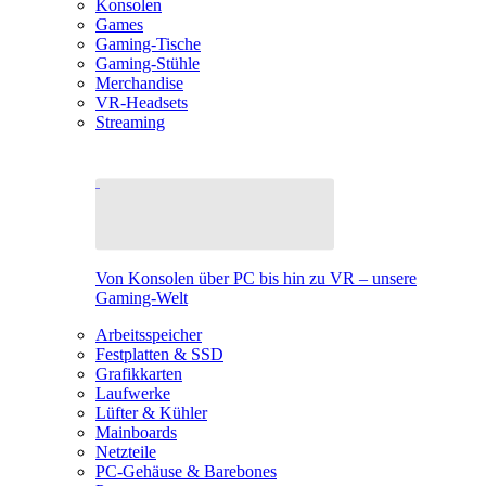
Konsolen
Games
Gaming-Tische
Gaming-Stühle
Merchandise
VR-Headsets
Streaming
Von Konsolen über PC bis hin zu VR – unsere
Gaming-Welt
Arbeitsspeicher
Festplatten & SSD
Grafikkarten
Laufwerke
Lüfter & Kühler
Mainboards
Netzteile
PC-Gehäuse & Barebones