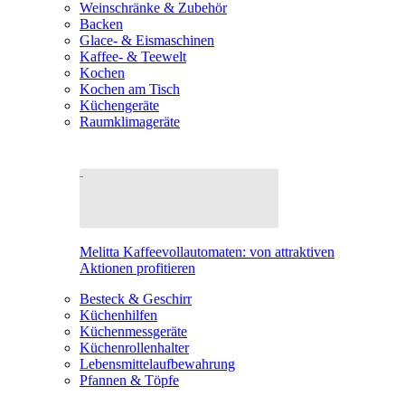
Weinschränke & Zubehör
Backen
Glace- & Eismaschinen
Kaffee- & Teewelt
Kochen
Kochen am Tisch
Küchengeräte
Raumklimageräte
Melitta Kaffeevollautomaten: von attraktiven
Aktionen profitieren
Besteck & Geschirr
Küchenhilfen
Küchenmessgeräte
Küchenrollenhalter
Lebensmittelaufbewahrung
Pfannen & Töpfe