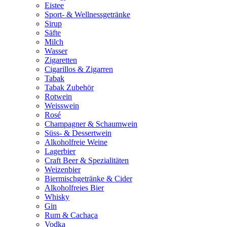
Eistee
Sport- & Wellnessgetränke
Sirup
Säfte
Milch
Wasser
Zigaretten
Cigarillos & Zigarren
Tabak
Tabak Zubehör
Rotwein
Weisswein
Rosé
Champagner & Schaumwein
Süss- & Dessertwein
Alkoholfreie Weine
Lagerbier
Craft Beer & Spezialitäten
Weizenbier
Biermischgetränke & Cider
Alkoholfreies Bier
Whisky
Gin
Rum & Cachaça
Vodka