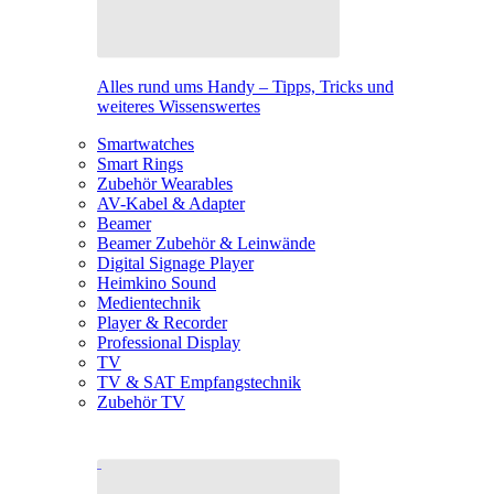
Alles rund ums Handy – Tipps, Tricks und
weiteres Wissenswertes
Smartwatches
Smart Rings
Zubehör Wearables
AV-Kabel & Adapter
Beamer
Beamer Zubehör & Leinwände
Digital Signage Player
Heimkino Sound
Medientechnik
Player & Recorder
Professional Display
TV
TV & SAT Empfangstechnik
Zubehör TV