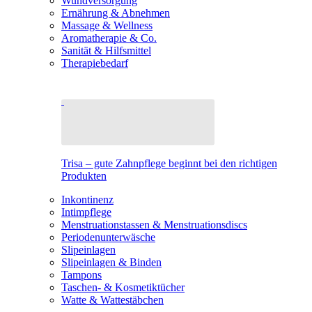
Wundversorgung
Ernährung & Abnehmen
Massage & Wellness
Aromatherapie & Co.
Sanität & Hilfsmittel
Therapiebedarf
Trisa – gute Zahnpflege beginnt bei den richtigen
Produkten
Inkontinenz
Intimpflege
Menstruationstassen & Menstruationsdiscs
Periodenunterwäsche
Slipeinlagen
Slipeinlagen & Binden
Tampons
Taschen- & Kosmetiktücher
Watte & Wattestäbchen