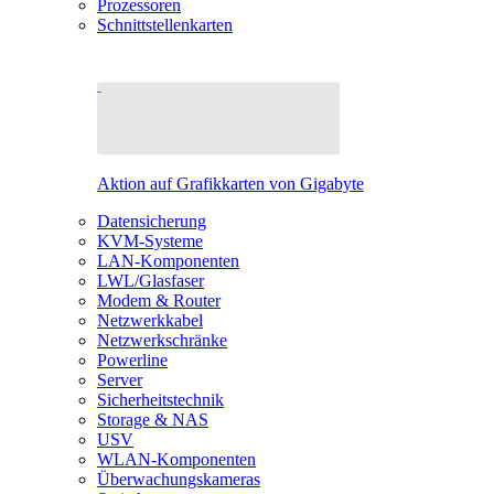
Prozessoren
Schnittstellenkarten
Aktion auf Grafikkarten von Gigabyte
Datensicherung
KVM-Systeme
LAN-Komponenten
LWL/Glasfaser
Modem & Router
Netzwerkkabel
Netzwerkschränke
Powerline
Server
Sicherheitstechnik
Storage & NAS
USV
WLAN-Komponenten
Überwachungskameras