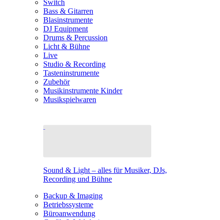
Switch
Bass & Gitarren
Blasinstrumente
DJ Equipment
Drums & Percussion
Licht & Bühne
Live
Studio & Recording
Tasteninstrumente
Zubehör
Musikinstrumente Kinder
Musikspielwaren
Sound & Light – alles für Musiker, DJs,
Recording und Bühne
Backup & Imaging
Betriebssysteme
Büroanwendung