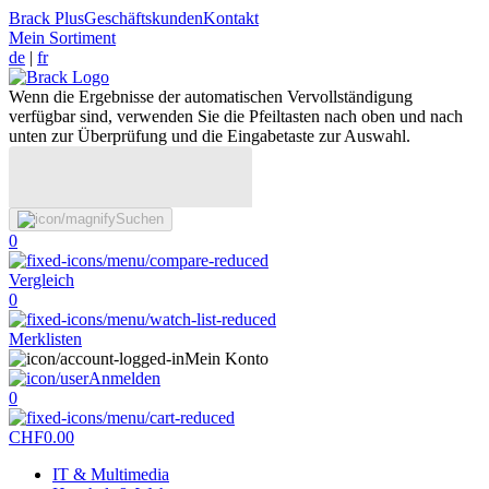
Brack Plus
Geschäftskunden
Kontakt
Mein Sortiment
de
|
fr
Wenn die Ergebnisse der automatischen Vervollständigung
verfügbar sind, verwenden Sie die Pfeiltasten nach oben und nach
unten zur Überprüfung und die Eingabetaste zur Auswahl.
Suchen
0
Vergleich
0
Merklisten
Mein Konto
Anmelden
0
CHF
0.00
IT & Multimedia