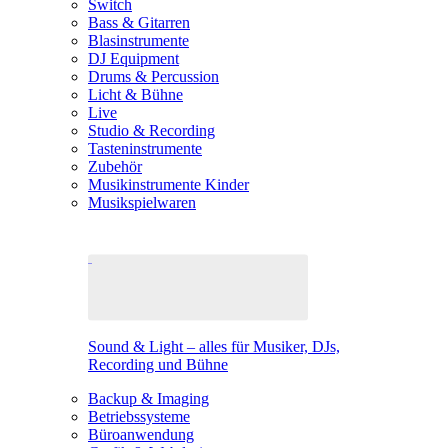
Switch
Bass & Gitarren
Blasinstrumente
DJ Equipment
Drums & Percussion
Licht & Bühne
Live
Studio & Recording
Tasteninstrumente
Zubehör
Musikinstrumente Kinder
Musikspielwaren
Sound & Light – alles für Musiker, DJs,
Recording und Bühne
Backup & Imaging
Betriebssysteme
Büroanwendung