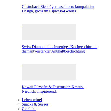
Gastroback Siebträgermaschinen: kompakt im
Design, gross im Espresso-Genuss
Swiss Diamond: hochwertiges Kochgeschirr mit
diamantverstärkter Antihaftbeschichtung
Kawaii Filzstifte & Fasermaler: Kreativ.
Niedlich. Inspirierend.
Lebensmittel
Snacks & Süsses
Getränke