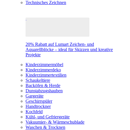
Technisches Zeichnen
20% Rabatt auf Lumart Zeichen- und
Aquarellblöcke – ideal für Skizzen und kreative
Projekte
Kinderzimmermöbel
Kinderzimmerdeko
Kinderzimmertextilien
Schaukeltiere
Backöfen & Herde
Dunstabzugshauben
Gargeräte
Geschirrspüler
Handtrockner
Kochfeld
Kühl- und Gefriergeräte
Vakuumier- & Wärmeschublade
Waschen & Trocknen