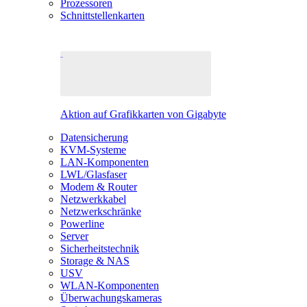
Prozessoren
Schnittstellenkarten
Aktion auf Grafikkarten von Gigabyte
Datensicherung
KVM-Systeme
LAN-Komponenten
LWL/Glasfaser
Modem & Router
Netzwerkkabel
Netzwerkschränke
Powerline
Server
Sicherheitstechnik
Storage & NAS
USV
WLAN-Komponenten
Überwachungskameras