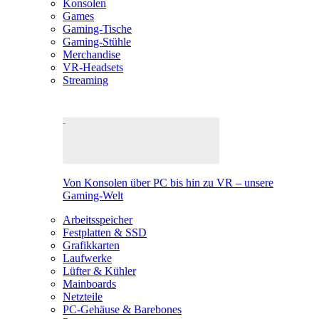
Konsolen
Games
Gaming-Tische
Gaming-Stühle
Merchandise
VR-Headsets
Streaming
Von Konsolen über PC bis hin zu VR – unsere
Gaming-Welt
Arbeitsspeicher
Festplatten & SSD
Grafikkarten
Laufwerke
Lüfter & Kühler
Mainboards
Netzteile
PC-Gehäuse & Barebones