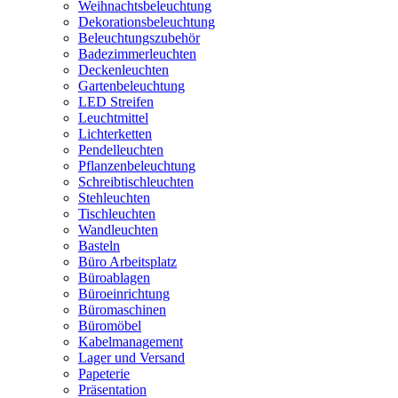
Weihnachtsbeleuchtung
Dekorationsbeleuchtung
Beleuchtungszubehör
Badezimmerleuchten
Deckenleuchten
Gartenbeleuchtung
LED Streifen
Leuchtmittel
Lichterketten
Pendelleuchten
Pflanzenbeleuchtung
Schreibtischleuchten
Stehleuchten
Tischleuchten
Wandleuchten
Basteln
Büro Arbeitsplatz
Büroablagen
Büroeinrichtung
Büromaschinen
Büromöbel
Kabelmanagement
Lager und Versand
Papeterie
Präsentation