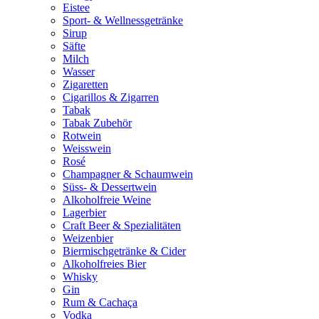
Eistee
Sport- & Wellnessgetränke
Sirup
Säfte
Milch
Wasser
Zigaretten
Cigarillos & Zigarren
Tabak
Tabak Zubehör
Rotwein
Weisswein
Rosé
Champagner & Schaumwein
Süss- & Dessertwein
Alkoholfreie Weine
Lagerbier
Craft Beer & Spezialitäten
Weizenbier
Biermischgetränke & Cider
Alkoholfreies Bier
Whisky
Gin
Rum & Cachaça
Vodka