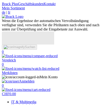
Brack Plus
Geschäftskunden
Kontakt
Mein Sortiment
de
|
fr
Wenn die Ergebnisse der automatischen Vervollständigung
verfügbar sind, verwenden Sie die Pfeiltasten nach oben und nach
unten zur Überprüfung und die Eingabetaste zur Auswahl.
Suchen
0
Vergleich
0
Merklisten
Mein Konto
Anmelden
0
CHF
0.00
IT & Multimedia