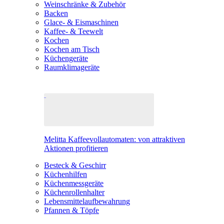
Weinschränke & Zubehör
Backen
Glace- & Eismaschinen
Kaffee- & Teewelt
Kochen
Kochen am Tisch
Küchengeräte
Raumklimageräte
Melitta Kaffeevollautomaten: von attraktiven
Aktionen profitieren
Besteck & Geschirr
Küchenhilfen
Küchenmessgeräte
Küchenrollenhalter
Lebensmittelaufbewahrung
Pfannen & Töpfe