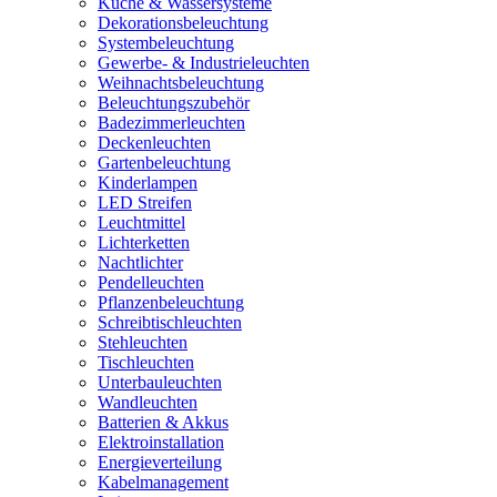
Küche & Wassersysteme
Dekorationsbeleuchtung
Systembeleuchtung
Gewerbe- & Industrieleuchten
Weihnachtsbeleuchtung
Beleuchtungszubehör
Badezimmerleuchten
Deckenleuchten
Gartenbeleuchtung
Kinderlampen
LED Streifen
Leuchtmittel
Lichterketten
Nachtlichter
Pendelleuchten
Pflanzenbeleuchtung
Schreibtischleuchten
Stehleuchten
Tischleuchten
Unterbauleuchten
Wandleuchten
Batterien & Akkus
Elektroinstallation
Energieverteilung
Kabelmanagement