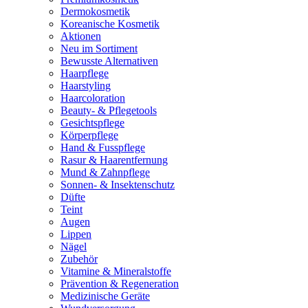
Dermokosmetik
Koreanische Kosmetik
Aktionen
Neu im Sortiment
Bewusste Alternativen
Haarpflege
Haarstyling
Haarcoloration
Beauty- & Pflegetools
Gesichtspflege
Körperpflege
Hand & Fusspflege
Rasur & Haarentfernung
Mund & Zahnpflege
Sonnen- & Insektenschutz
Düfte
Teint
Augen
Lippen
Nägel
Zubehör
Vitamine & Mineralstoffe
Prävention & Regeneration
Medizinische Geräte