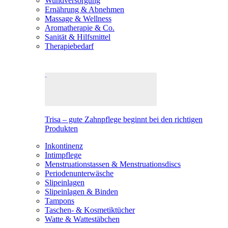
Wundversorgung
Ernährung & Abnehmen
Massage & Wellness
Aromatherapie & Co.
Sanität & Hilfsmittel
Therapiebedarf
Trisa – gute Zahnpflege beginnt bei den richtigen
Produkten
Inkontinenz
Intimpflege
Menstruationstassen & Menstruationsdiscs
Periodenunterwäsche
Slipeinlagen
Slipeinlagen & Binden
Tampons
Taschen- & Kosmetiktücher
Watte & Wattestäbchen