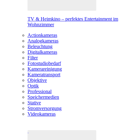
TV & Heimkino – perfektes Entertainment im
Wohnzimmer
Actionkameras
Analogkameras
Beleuchtung
Digitalkameras
Filter
Fotostudiobedarf
Kamerareinigung
Kameratransport
Objektive
Optik
Professional
Speichermedien
Stative
Stromversorgung
Videokameras