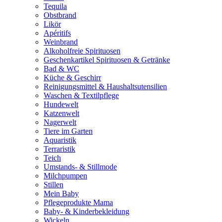
Tequila
Obstbrand
Likör
Apéritifs
Weinbrand
Alkoholfreie Spirituosen
Geschenkartikel Spirituosen & Getränke
Bad & WC
Küche & Geschirr
Reinigungsmittel & Haushaltsutensilien
Waschen & Textilpflege
Hundewelt
Katzenwelt
Nagerwelt
Tiere im Garten
Aquaristik
Terraristik
Teich
Umstands- & Stillmode
Milchpumpen
Stillen
Mein Baby
Pflegeprodukte Mama
Baby- & Kinderbekleidung
Wickeln