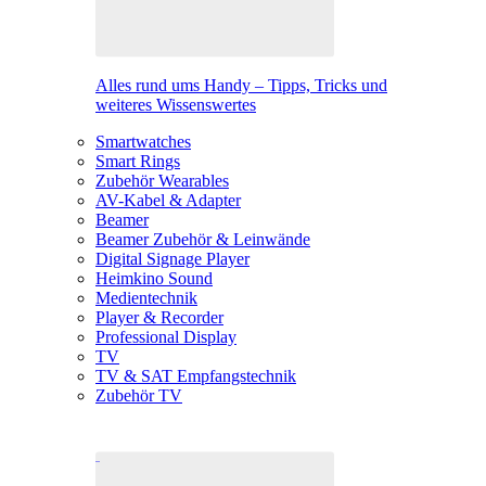
Alles rund ums Handy – Tipps, Tricks und
weiteres Wissenswertes
Smartwatches
Smart Rings
Zubehör Wearables
AV-Kabel & Adapter
Beamer
Beamer Zubehör & Leinwände
Digital Signage Player
Heimkino Sound
Medientechnik
Player & Recorder
Professional Display
TV
TV & SAT Empfangstechnik
Zubehör TV