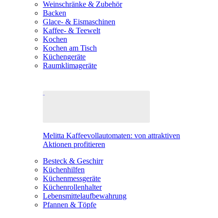
Weinschränke & Zubehör
Backen
Glace- & Eismaschinen
Kaffee- & Teewelt
Kochen
Kochen am Tisch
Küchengeräte
Raumklimageräte
Melitta Kaffeevollautomaten: von attraktiven
Aktionen profitieren
Besteck & Geschirr
Küchenhilfen
Küchenmessgeräte
Küchenrollenhalter
Lebensmittelaufbewahrung
Pfannen & Töpfe