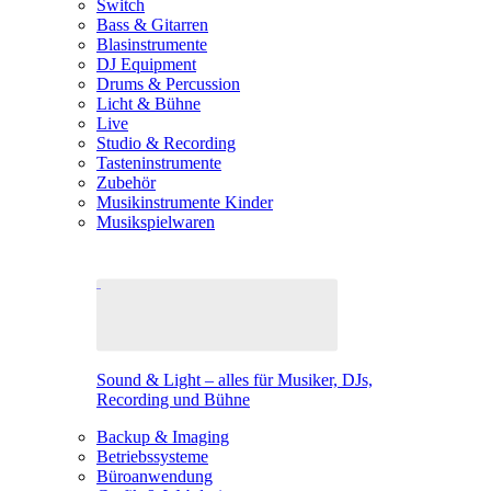
Switch
Bass & Gitarren
Blasinstrumente
DJ Equipment
Drums & Percussion
Licht & Bühne
Live
Studio & Recording
Tasteninstrumente
Zubehör
Musikinstrumente Kinder
Musikspielwaren
Sound & Light – alles für Musiker, DJs,
Recording und Bühne
Backup & Imaging
Betriebssysteme
Büroanwendung