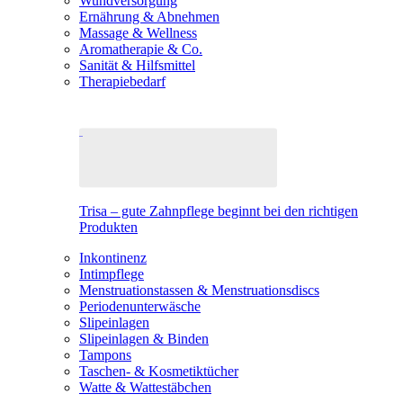
Wundversorgung
Ernährung & Abnehmen
Massage & Wellness
Aromatherapie & Co.
Sanität & Hilfsmittel
Therapiebedarf
Trisa – gute Zahnpflege beginnt bei den richtigen
Produkten
Inkontinenz
Intimpflege
Menstruationstassen & Menstruationsdiscs
Periodenunterwäsche
Slipeinlagen
Slipeinlagen & Binden
Tampons
Taschen- & Kosmetiktücher
Watte & Wattestäbchen