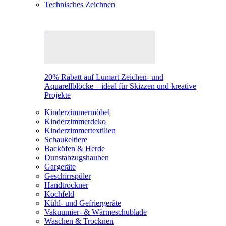
Technisches Zeichnen
20% Rabatt auf Lumart Zeichen- und
Aquarellblöcke – ideal für Skizzen und kreative
Projekte
Kinderzimmermöbel
Kinderzimmerdeko
Kinderzimmertextilien
Schaukeltiere
Backöfen & Herde
Dunstabzugshauben
Gargeräte
Geschirrspüler
Handtrockner
Kochfeld
Kühl- und Gefriergeräte
Vakuumier- & Wärmeschublade
Waschen & Trocknen