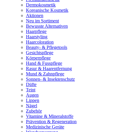
Dermokosmetik
Koreanische Kosmetik
Aktionen
Neu im Sortiment
Bewusste Alternativen
Haarpflege
Haarstyling
Haarcoloration
Beauty- & Pflegetools
Gesichtspflege
Körperpflege
Hand & Fusspflege
Rasur & Haarentfernung
Mund & Zahnpflege
Sonnen- & Insektenschutz
Düfte
Teint
Augen
Lippen
Nägel
Zubehör
Vitamine & Mineralstoffe
Prävention & Regeneration
Medizinische Geräte