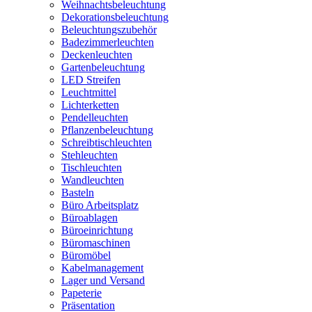
Weihnachtsbeleuchtung
Dekorationsbeleuchtung
Beleuchtungszubehör
Badezimmerleuchten
Deckenleuchten
Gartenbeleuchtung
LED Streifen
Leuchtmittel
Lichterketten
Pendelleuchten
Pflanzenbeleuchtung
Schreibtischleuchten
Stehleuchten
Tischleuchten
Wandleuchten
Basteln
Büro Arbeitsplatz
Büroablagen
Büroeinrichtung
Büromaschinen
Büromöbel
Kabelmanagement
Lager und Versand
Papeterie
Präsentation