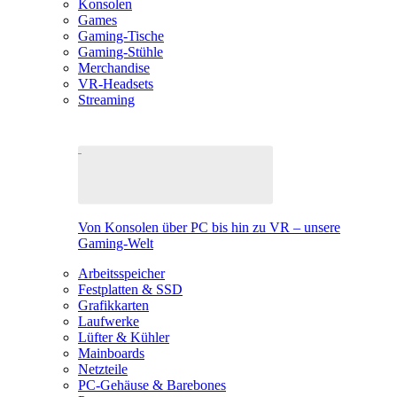
Konsolen
Games
Gaming-Tische
Gaming-Stühle
Merchandise
VR-Headsets
Streaming
Von Konsolen über PC bis hin zu VR – unsere
Gaming-Welt
Arbeitsspeicher
Festplatten & SSD
Grafikkarten
Laufwerke
Lüfter & Kühler
Mainboards
Netzteile
PC-Gehäuse & Barebones