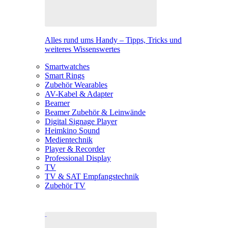
Alles rund ums Handy – Tipps, Tricks und
weiteres Wissenswertes
Smartwatches
Smart Rings
Zubehör Wearables
AV-Kabel & Adapter
Beamer
Beamer Zubehör & Leinwände
Digital Signage Player
Heimkino Sound
Medientechnik
Player & Recorder
Professional Display
TV
TV & SAT Empfangstechnik
Zubehör TV