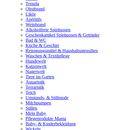
Tequila
Obstbrand
Likör
Apéritifs
Weinbrand
Alkoholfreie Spirituosen
Geschenkartikel Spirituosen & Getränke
Bad & WC
Küche & Geschirr
Reinigungsmittel & Haushaltsutensilien
Waschen & Textilpflege
Hundewelt
Katzenwelt
Nagerwelt
Tiere im Garten
Aquaristik
Terraristik
Teich
Umstands- & Stillmode
Milchpumpen
Stillen
Mein Baby
Pflegeprodukte Mama
Baby- & Kinderbekleidung
Wickeln