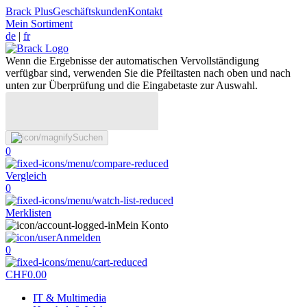
Brack Plus
Geschäftskunden
Kontakt
Mein Sortiment
de
|
fr
Wenn die Ergebnisse der automatischen Vervollständigung
verfügbar sind, verwenden Sie die Pfeiltasten nach oben und nach
unten zur Überprüfung und die Eingabetaste zur Auswahl.
Suchen
0
Vergleich
0
Merklisten
Mein Konto
Anmelden
0
CHF
0.00
IT & Multimedia