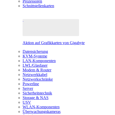
Prozessoren
Schnittstellenkarten
Aktion auf Grafikkarten von Gigabyte
Datensicherung
KVM-Systeme
LAN-Komponenten
LWL/Glasfaser
Modem & Router
Netzwerkkabel
Netzwerkschränke
Powerline
Server
Sicherheitstechnik
Storage & NAS
USV
WLAN-Komponenten
Überwachungskameras