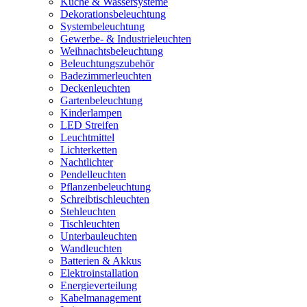
Küche & Wassersysteme
Dekorationsbeleuchtung
Systembeleuchtung
Gewerbe- & Industrieleuchten
Weihnachtsbeleuchtung
Beleuchtungszubehör
Badezimmerleuchten
Deckenleuchten
Gartenbeleuchtung
Kinderlampen
LED Streifen
Leuchtmittel
Lichterketten
Nachtlichter
Pendelleuchten
Pflanzenbeleuchtung
Schreibtischleuchten
Stehleuchten
Tischleuchten
Unterbauleuchten
Wandleuchten
Batterien & Akkus
Elektroinstallation
Energieverteilung
Kabelmanagement