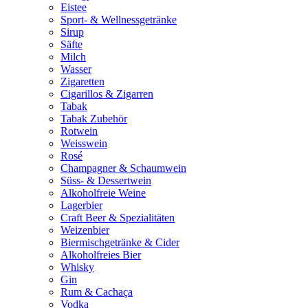
Eistee
Sport- & Wellnessgetränke
Sirup
Säfte
Milch
Wasser
Zigaretten
Cigarillos & Zigarren
Tabak
Tabak Zubehör
Rotwein
Weisswein
Rosé
Champagner & Schaumwein
Süss- & Dessertwein
Alkoholfreie Weine
Lagerbier
Craft Beer & Spezialitäten
Weizenbier
Biermischgetränke & Cider
Alkoholfreies Bier
Whisky
Gin
Rum & Cachaça
Vodka