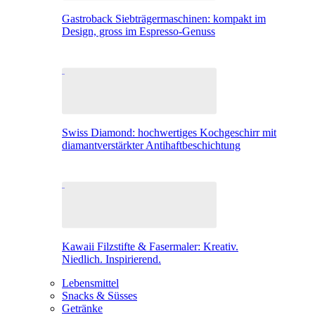
Gastroback Siebträgermaschinen: kompakt im
Design, gross im Espresso-Genuss
Swiss Diamond: hochwertiges Kochgeschirr mit
diamantverstärkter Antihaftbeschichtung
Kawaii Filzstifte & Fasermaler: Kreativ.
Niedlich. Inspirierend.
Lebensmittel
Snacks & Süsses
Getränke