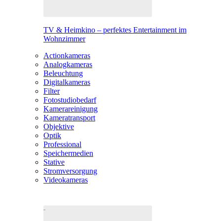
TV & Heimkino – perfektes Entertainment im
Wohnzimmer
Actionkameras
Analogkameras
Beleuchtung
Digitalkameras
Filter
Fotostudiobedarf
Kamerareinigung
Kameratransport
Objektive
Optik
Professional
Speichermedien
Stative
Stromversorgung
Videokameras