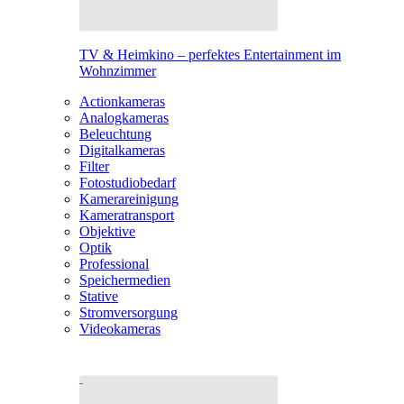
TV & Heimkino – perfektes Entertainment im
Wohnzimmer
Actionkameras
Analogkameras
Beleuchtung
Digitalkameras
Filter
Fotostudiobedarf
Kamerareinigung
Kameratransport
Objektive
Optik
Professional
Speichermedien
Stative
Stromversorgung
Videokameras