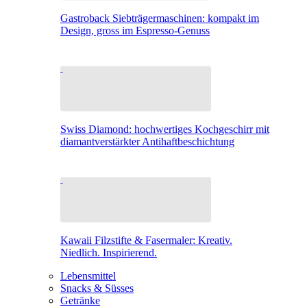
Gastroback Siebträgermaschinen: kompakt im
Design, gross im Espresso-Genuss
Swiss Diamond: hochwertiges Kochgeschirr mit
diamantverstärkter Antihaftbeschichtung
Kawaii Filzstifte & Fasermaler: Kreativ.
Niedlich. Inspirierend.
Lebensmittel
Snacks & Süsses
Getränke