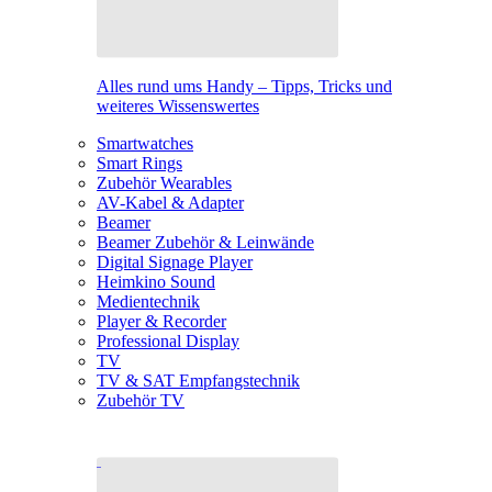
Alles rund ums Handy – Tipps, Tricks und
weiteres Wissenswertes
Smartwatches
Smart Rings
Zubehör Wearables
AV-Kabel & Adapter
Beamer
Beamer Zubehör & Leinwände
Digital Signage Player
Heimkino Sound
Medientechnik
Player & Recorder
Professional Display
TV
TV & SAT Empfangstechnik
Zubehör TV