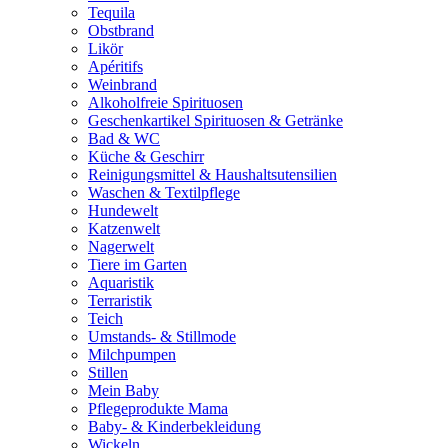
Tequila
Obstbrand
Likör
Apéritifs
Weinbrand
Alkoholfreie Spirituosen
Geschenkartikel Spirituosen & Getränke
Bad & WC
Küche & Geschirr
Reinigungsmittel & Haushaltsutensilien
Waschen & Textilpflege
Hundewelt
Katzenwelt
Nagerwelt
Tiere im Garten
Aquaristik
Terraristik
Teich
Umstands- & Stillmode
Milchpumpen
Stillen
Mein Baby
Pflegeprodukte Mama
Baby- & Kinderbekleidung
Wickeln