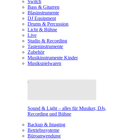
Switch
Bass & Gitarren
Blasinstrumente
DJ Equipment
Drums & Percussion
Licht & Bühne
Live
Studio & Recording
Tasteninstrumente
Zubehör
Musikinstrumente Kinder
Musikspielwaren
Sound & Light – alles für Musiker, DJs,
Recording und Bühne
Backup & Imaging
Betriebssysteme
Büroanwendung