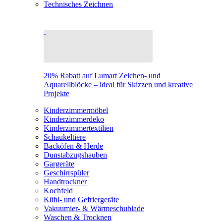
Technisches Zeichnen
20% Rabatt auf Lumart Zeichen- und
Aquarellblöcke – ideal für Skizzen und kreative
Projekte
Kinderzimmermöbel
Kinderzimmerdeko
Kinderzimmertextilien
Schaukeltiere
Backöfen & Herde
Dunstabzugshauben
Gargeräte
Geschirrspüler
Handtrockner
Kochfeld
Kühl- und Gefriergeräte
Vakuumier- & Wärmeschublade
Waschen & Trocknen