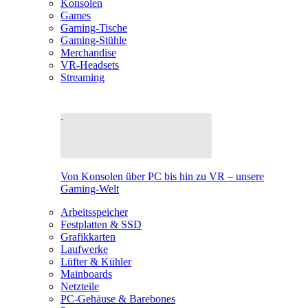
Konsolen
Games
Gaming-Tische
Gaming-Stühle
Merchandise
VR-Headsets
Streaming
Von Konsolen über PC bis hin zu VR – unsere
Gaming-Welt
Arbeitsspeicher
Festplatten & SSD
Grafikkarten
Laufwerke
Lüfter & Kühler
Mainboards
Netzteile
PC-Gehäuse & Barebones