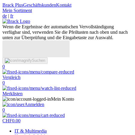
Brack Plus
Geschäftskunden
Kontakt
Mein Sortiment
de
|
fr
Wenn die Ergebnisse der automatischen Vervollständigung
verfügbar sind, verwenden Sie die Pfeiltasten nach oben und nach
unten zur Überprüfung und die Eingabetaste zur Auswahl.
Suchen
0
Vergleich
0
Merklisten
Mein Konto
Anmelden
0
CHF
0.00
IT & Multimedia