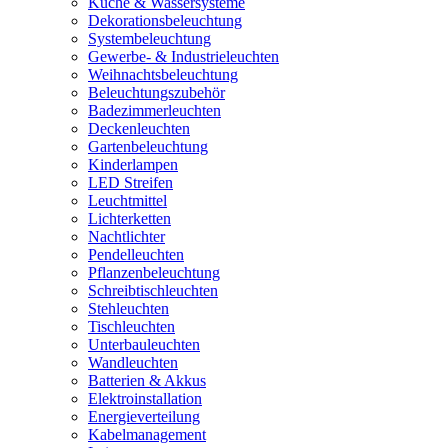
Küche & Wassersysteme
Dekorationsbeleuchtung
Systembeleuchtung
Gewerbe- & Industrieleuchten
Weihnachtsbeleuchtung
Beleuchtungszubehör
Badezimmerleuchten
Deckenleuchten
Gartenbeleuchtung
Kinderlampen
LED Streifen
Leuchtmittel
Lichterketten
Nachtlichter
Pendelleuchten
Pflanzenbeleuchtung
Schreibtischleuchten
Stehleuchten
Tischleuchten
Unterbauleuchten
Wandleuchten
Batterien & Akkus
Elektroinstallation
Energieverteilung
Kabelmanagement