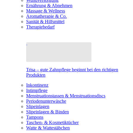
Wundversorgung
Ernährung & Abnehmen
Massage & Wellness
Aromatherapie & Co.
Sanität & Hilfsmittel
Therapiebedarf
Trisa – gute Zahnpflege beginnt bei den richtigen
Produkten
Inkontinenz
Intimpflege
Menstruationstassen & Menstruationsdiscs
Periodenunterwäsche
Slipeinlagen
Slipeinlagen & Binden
Tampons
Taschen- & Kosmetiktücher
Watte & Wattestäbchen