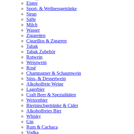
Eistee
Sport- & Wellnessgetränke
Sirup
Säfte
Milch
Wasser
Zigaretten
Cigarillos & Zigarren
Tabak
Tabak Zubehör
Rotwein
Weisswein
Rosé
Champagner & Schaumwein
Süss- & Dessertwein
Alkoholfreie Weine
Lagerbier
Craft Beer & Spezialitäten
Weizenbier
Biermischgetränke & Cider
Alkoholfreies Bier
Whisky
Gin
Rum & Cachaça
Vodka