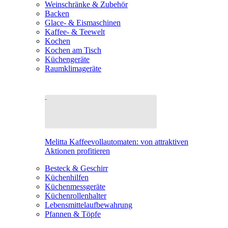
Weinschränke & Zubehör
Backen
Glace- & Eismaschinen
Kaffee- & Teewelt
Kochen
Kochen am Tisch
Küchengeräte
Raumklimageräte
Melitta Kaffeevollautomaten: von attraktiven
Aktionen profitieren
Besteck & Geschirr
Küchenhilfen
Küchenmessgeräte
Küchenrollenhalter
Lebensmittelaufbewahrung
Pfannen & Töpfe