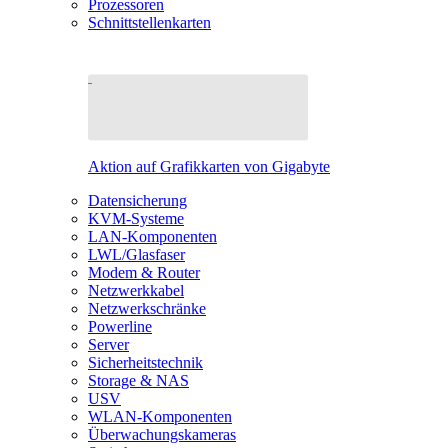
Prozessoren
Schnittstellenkarten
Aktion auf Grafikkarten von Gigabyte
Datensicherung
KVM-Systeme
LAN-Komponenten
LWL/Glasfaser
Modem & Router
Netzwerkkabel
Netzwerkschränke
Powerline
Server
Sicherheitstechnik
Storage & NAS
USV
WLAN-Komponenten
Überwachungskameras