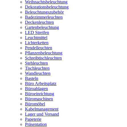
Weihnachtsbeleuchtung
Dekorationsbeleuchtung
Beleuchtungszubehör
Badezimmerleuchten
Deckenleuchten
Gartenbeleuchtung
LED Streifen
Leuchtmittel
Lichterketten
Pendelleuchten
Pflanzenbeleuchtung
Schreibtischleuchten
Stehleuchten
Tischleuchten
Wandleuchten
Basteln
Büro Arbeitsplatz
Büroablagen
Büroeinrichtung
Büromaschinen
Büromöbel
Kabelmanagement
Lager und Versand
Papeterie
Präsentation