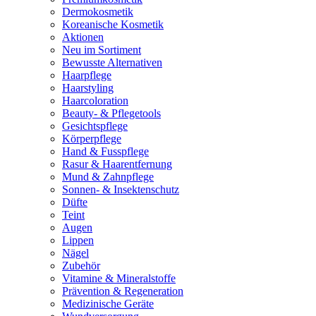
Dermokosmetik
Koreanische Kosmetik
Aktionen
Neu im Sortiment
Bewusste Alternativen
Haarpflege
Haarstyling
Haarcoloration
Beauty- & Pflegetools
Gesichtspflege
Körperpflege
Hand & Fusspflege
Rasur & Haarentfernung
Mund & Zahnpflege
Sonnen- & Insektenschutz
Düfte
Teint
Augen
Lippen
Nägel
Zubehör
Vitamine & Mineralstoffe
Prävention & Regeneration
Medizinische Geräte