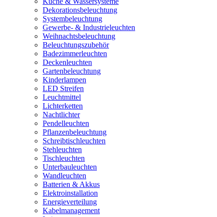
Küche & Wassersysteme
Dekorationsbeleuchtung
Systembeleuchtung
Gewerbe- & Industrieleuchten
Weihnachtsbeleuchtung
Beleuchtungszubehör
Badezimmerleuchten
Deckenleuchten
Gartenbeleuchtung
Kinderlampen
LED Streifen
Leuchtmittel
Lichterketten
Nachtlichter
Pendelleuchten
Pflanzenbeleuchtung
Schreibtischleuchten
Stehleuchten
Tischleuchten
Unterbauleuchten
Wandleuchten
Batterien & Akkus
Elektroinstallation
Energieverteilung
Kabelmanagement