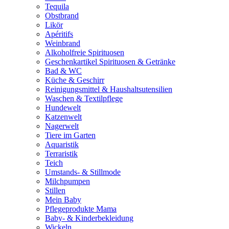
Tequila
Obstbrand
Likör
Apéritifs
Weinbrand
Alkoholfreie Spirituosen
Geschenkartikel Spirituosen & Getränke
Bad & WC
Küche & Geschirr
Reinigungsmittel & Haushaltsutensilien
Waschen & Textilpflege
Hundewelt
Katzenwelt
Nagerwelt
Tiere im Garten
Aquaristik
Terraristik
Teich
Umstands- & Stillmode
Milchpumpen
Stillen
Mein Baby
Pflegeprodukte Mama
Baby- & Kinderbekleidung
Wickeln