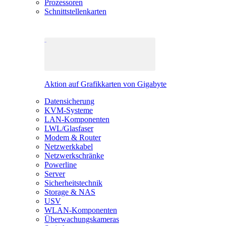
Prozessoren
Schnittstellenkarten
Aktion auf Grafikkarten von Gigabyte
Datensicherung
KVM-Systeme
LAN-Komponenten
LWL/Glasfaser
Modem & Router
Netzwerkkabel
Netzwerkschränke
Powerline
Server
Sicherheitstechnik
Storage & NAS
USV
WLAN-Komponenten
Überwachungskameras