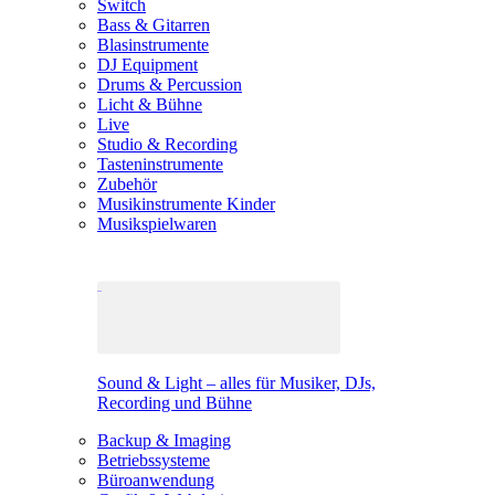
Switch
Bass & Gitarren
Blasinstrumente
DJ Equipment
Drums & Percussion
Licht & Bühne
Live
Studio & Recording
Tasteninstrumente
Zubehör
Musikinstrumente Kinder
Musikspielwaren
Sound & Light – alles für Musiker, DJs,
Recording und Bühne
Backup & Imaging
Betriebssysteme
Büroanwendung