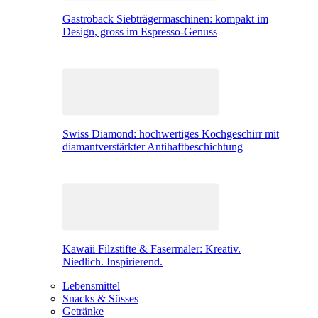
Gastroback Siebträgermaschinen: kompakt im
Design, gross im Espresso-Genuss
Swiss Diamond: hochwertiges Kochgeschirr mit
diamantverstärkter Antihaftbeschichtung
Kawaii Filzstifte & Fasermaler: Kreativ.
Niedlich. Inspirierend.
Lebensmittel
Snacks & Süsses
Getränke