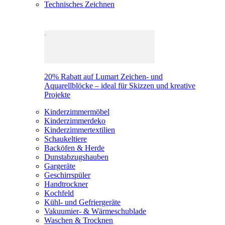
Technisches Zeichnen
20% Rabatt auf Lumart Zeichen- und
Aquarellblöcke – ideal für Skizzen und kreative
Projekte
Kinderzimmermöbel
Kinderzimmerdeko
Kinderzimmertextilien
Schaukeltiere
Backöfen & Herde
Dunstabzugshauben
Gargeräte
Geschirrspüler
Handtrockner
Kochfeld
Kühl- und Gefriergeräte
Vakuumier- & Wärmeschublade
Waschen & Trocknen