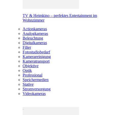
TV & Heimkino – perfektes Entertainment im
Wohnzimmer
Actionkameras
Analogkameras
Beleuchtung
Digitalkameras
Filter
Fotostudiobedarf
Kamerareinigung
Kameratransport
Objektive
Optik
Professional
Speichermedien
Stative
Stromversorgung
Videokameras