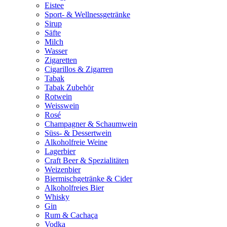
Eistee
Sport- & Wellnessgetränke
Sirup
Säfte
Milch
Wasser
Zigaretten
Cigarillos & Zigarren
Tabak
Tabak Zubehör
Rotwein
Weisswein
Rosé
Champagner & Schaumwein
Süss- & Dessertwein
Alkoholfreie Weine
Lagerbier
Craft Beer & Spezialitäten
Weizenbier
Biermischgetränke & Cider
Alkoholfreies Bier
Whisky
Gin
Rum & Cachaça
Vodka