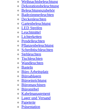
Weihnachtsbeleuchtung
Dekorationsbeleuchtung
Beleuchtungszubehör
Badezimmerleuchten
Deckenleuchten
Gartenbeleuchtung
LED Streifen
Leuchtmittel
Lichterketten
Pendelleuchten
Pflanzenbeleuchtung
Schreibtischleuchten
Stehleuchten
Tischleuchten
Wandleuchten
Basteln
Büro Arbeitsplatz
Büroablagen
Büroeinrichtung
Büromaschinen
Büromöbel
Kabelmanagement
Lager und Versand
Papeterie
Präsentation