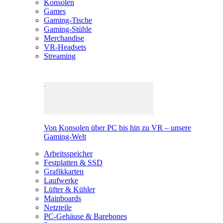
Konsolen
Games
Gaming-Tische
Gaming-Stühle
Merchandise
VR-Headsets
Streaming
Von Konsolen über PC bis hin zu VR – unsere
Gaming-Welt
Arbeitsspeicher
Festplatten & SSD
Grafikkarten
Laufwerke
Lüfter & Kühler
Mainboards
Netzteile
PC-Gehäuse & Barebones