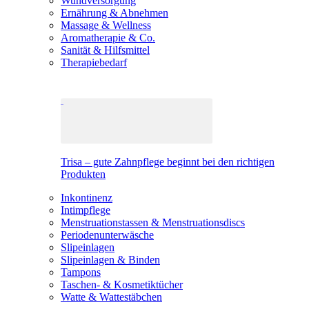
Wundversorgung
Ernährung & Abnehmen
Massage & Wellness
Aromatherapie & Co.
Sanität & Hilfsmittel
Therapiebedarf
Trisa – gute Zahnpflege beginnt bei den richtigen
Produkten
Inkontinenz
Intimpflege
Menstruationstassen & Menstruationsdiscs
Periodenunterwäsche
Slipeinlagen
Slipeinlagen & Binden
Tampons
Taschen- & Kosmetiktücher
Watte & Wattestäbchen