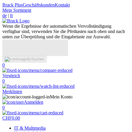
Brack Plus
Geschäftskunden
Kontakt
Mein Sortiment
de
|
fr
Wenn die Ergebnisse der automatischen Vervollständigung
verfügbar sind, verwenden Sie die Pfeiltasten nach oben und nach
unten zur Überprüfung und die Eingabetaste zur Auswahl.
Suchen
0
Vergleich
0
Merklisten
Mein Konto
Anmelden
0
CHF
0.00
IT & Multimedia