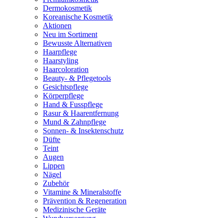
Dermokosmetik
Koreanische Kosmetik
Aktionen
Neu im Sortiment
Bewusste Alternativen
Haarpflege
Haarstyling
Haarcoloration
Beauty- & Pflegetools
Gesichtspflege
Körperpflege
Hand & Fusspflege
Rasur & Haarentfernung
Mund & Zahnpflege
Sonnen- & Insektenschutz
Düfte
Teint
Augen
Lippen
Nägel
Zubehör
Vitamine & Mineralstoffe
Prävention & Regeneration
Medizinische Geräte