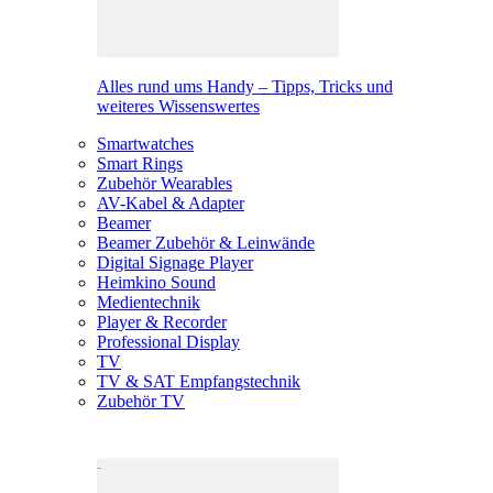
Alles rund ums Handy – Tipps, Tricks und
weiteres Wissenswertes
Smartwatches
Smart Rings
Zubehör Wearables
AV-Kabel & Adapter
Beamer
Beamer Zubehör & Leinwände
Digital Signage Player
Heimkino Sound
Medientechnik
Player & Recorder
Professional Display
TV
TV & SAT Empfangstechnik
Zubehör TV