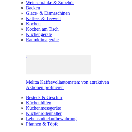
Weinschränke & Zubehör
Backen
Glace- & Eismaschinen
Kaffee- & Teewelt
Kochen
Kochen am Tisch
Küchengeräte
Raumklimageräte
Melitta Kaffeevollautomaten: von attraktiven
Aktionen profitieren
Besteck & Geschirr
Küchenhilfen
Küchenmessgeräte
Küchenrollenhalter
Lebensmittelaufbewahrung
Pfannen & Töpfe