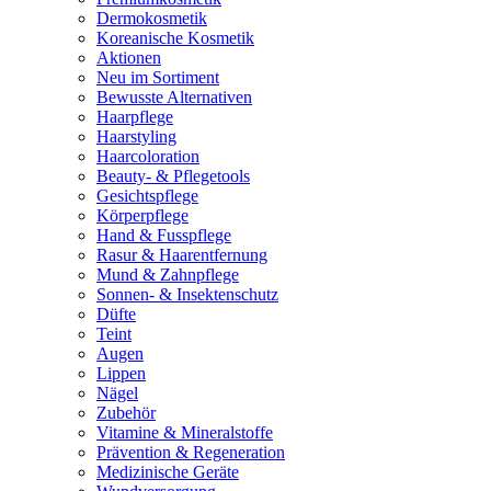
Dermokosmetik
Koreanische Kosmetik
Aktionen
Neu im Sortiment
Bewusste Alternativen
Haarpflege
Haarstyling
Haarcoloration
Beauty- & Pflegetools
Gesichtspflege
Körperpflege
Hand & Fusspflege
Rasur & Haarentfernung
Mund & Zahnpflege
Sonnen- & Insektenschutz
Düfte
Teint
Augen
Lippen
Nägel
Zubehör
Vitamine & Mineralstoffe
Prävention & Regeneration
Medizinische Geräte