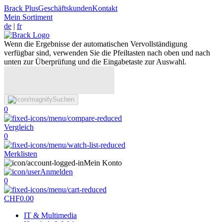
Brack Plus
Geschäftskunden
Kontakt
Mein Sortiment
de
|
fr
Wenn die Ergebnisse der automatischen Vervollständigung
verfügbar sind, verwenden Sie die Pfeiltasten nach oben und nach
unten zur Überprüfung und die Eingabetaste zur Auswahl.
Suchen
0
Vergleich
0
Merklisten
Mein Konto
Anmelden
0
CHF
0.00
IT & Multimedia