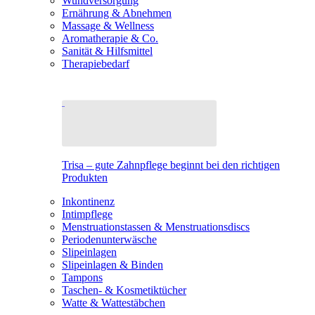
Wundversorgung
Ernährung & Abnehmen
Massage & Wellness
Aromatherapie & Co.
Sanität & Hilfsmittel
Therapiebedarf
Trisa – gute Zahnpflege beginnt bei den richtigen
Produkten
Inkontinenz
Intimpflege
Menstruationstassen & Menstruationsdiscs
Periodenunterwäsche
Slipeinlagen
Slipeinlagen & Binden
Tampons
Taschen- & Kosmetiktücher
Watte & Wattestäbchen