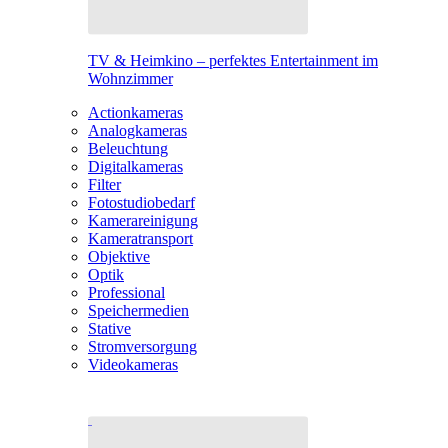
TV & Heimkino – perfektes Entertainment im
Wohnzimmer
Actionkameras
Analogkameras
Beleuchtung
Digitalkameras
Filter
Fotostudiobedarf
Kamerareinigung
Kameratransport
Objektive
Optik
Professional
Speichermedien
Stative
Stromversorgung
Videokameras