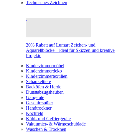
Technisches Zeichnen
20% Rabatt auf Lumart Zeichen- und
Aquarellblöcke – ideal für Skizzen und kreative
Projekte
Kinderzimmermöbel
Kinderzimmerdeko
Kinderzimmertextilien
Schaukeltiere
Backöfen & Herde
Dunstabzugshauben
Gargeräte
Geschirrspüler
Handtrockner
Kochfeld
Kühl- und Gefriergeräte
Vakuumier- & Wärmeschublade
Waschen & Trocknen