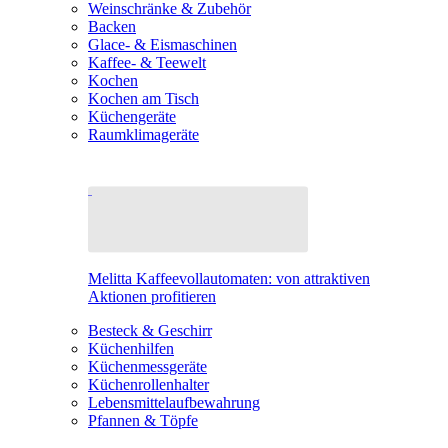
Weinschränke & Zubehör
Backen
Glace- & Eismaschinen
Kaffee- & Teewelt
Kochen
Kochen am Tisch
Küchengeräte
Raumklimageräte
Melitta Kaffeevollautomaten: von attraktiven
Aktionen profitieren
Besteck & Geschirr
Küchenhilfen
Küchenmessgeräte
Küchenrollenhalter
Lebensmittelaufbewahrung
Pfannen & Töpfe