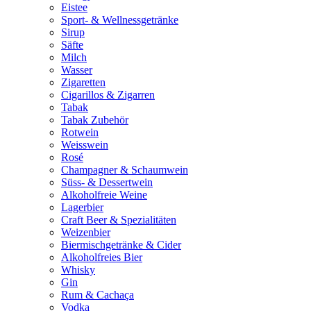
Eistee
Sport- & Wellnessgetränke
Sirup
Säfte
Milch
Wasser
Zigaretten
Cigarillos & Zigarren
Tabak
Tabak Zubehör
Rotwein
Weisswein
Rosé
Champagner & Schaumwein
Süss- & Dessertwein
Alkoholfreie Weine
Lagerbier
Craft Beer & Spezialitäten
Weizenbier
Biermischgetränke & Cider
Alkoholfreies Bier
Whisky
Gin
Rum & Cachaça
Vodka