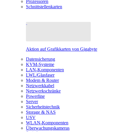
Prozessoren
Schnittstellenkarten
Aktion auf Grafikkarten von Gigabyte
Datensicherung
KVM-Systeme
LAN-Komponenten
LWL/Glasfaser
Modem & Router
Netzwerkkabel
Netzwerkschränke
Powerline
Server
Sicherheitstechnik
Storage & NAS
USV
WLAN-Komponenten
Überwachungskameras