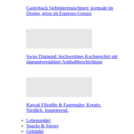
Gastroback Siebträgermaschinen: kompakt im
Design, gross im Espresso-Genuss
Swiss Diamond: hochwertiges Kochgeschirr mit
diamantverstärkter Antihaftbeschichtung
Kawaii Filzstifte & Fasermaler: Kreativ.
Niedlich. Inspirierend.
Lebensmittel
Snacks & Süsses
Getränke