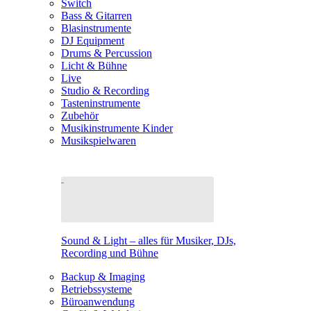
Switch
Bass & Gitarren
Blasinstrumente
DJ Equipment
Drums & Percussion
Licht & Bühne
Live
Studio & Recording
Tasteninstrumente
Zubehör
Musikinstrumente Kinder
Musikspielwaren
Sound & Light – alles für Musiker, DJs,
Recording und Bühne
Backup & Imaging
Betriebssysteme
Büroanwendung