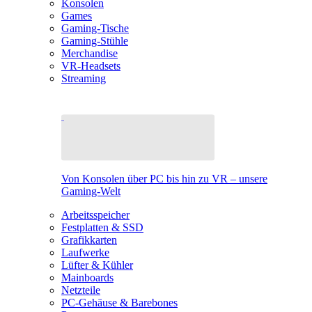
Konsolen
Games
Gaming-Tische
Gaming-Stühle
Merchandise
VR-Headsets
Streaming
Von Konsolen über PC bis hin zu VR – unsere
Gaming-Welt
Arbeitsspeicher
Festplatten & SSD
Grafikkarten
Laufwerke
Lüfter & Kühler
Mainboards
Netzteile
PC-Gehäuse & Barebones