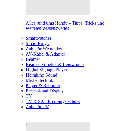
Alles rund ums Handy – Tipps, Tricks und
weiteres Wissenswertes
Smartwatches
Smart Rings
Zubehör Wearables
AV-Kabel & Adapter
Beamer
Beamer Zubehör & Leinwände
Digital Signage Player
Heimkino Sound
Medientechnik
Player & Recorder
Professional Display
TV
TV & SAT Empfangstechnik
Zubehör TV