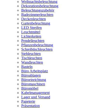
Weihnachtsbeleuchtung
Dekorationsbeleuchtung
Beleuchtungszubehör
Badezimmerleuchten
Deckenleuchten
Gartenbeleuchtung
LED Streifen
Leuchtmittel
Lichterketten
Pendelleuchten
Pflanzenbeleuchtung
Schreibtischleuchten
Stehleuchten
Tischleuchten
Wandleuchten
Basteln
Büro Arbeitsplatz
Büroablagen
Büroeinrichtung
Büromaschinen
Büromöbel
Kabelmanagement
Lager und Versand
Papeterie
Präsentation