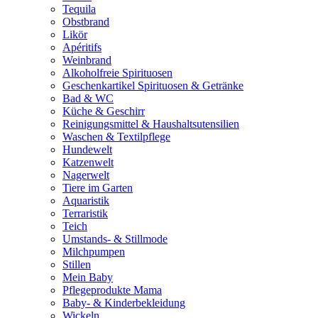
Tequila
Obstbrand
Likör
Apéritifs
Weinbrand
Alkoholfreie Spirituosen
Geschenkartikel Spirituosen & Getränke
Bad & WC
Küche & Geschirr
Reinigungsmittel & Haushaltsutensilien
Waschen & Textilpflege
Hundewelt
Katzenwelt
Nagerwelt
Tiere im Garten
Aquaristik
Terraristik
Teich
Umstands- & Stillmode
Milchpumpen
Stillen
Mein Baby
Pflegeprodukte Mama
Baby- & Kinderbekleidung
Wickeln