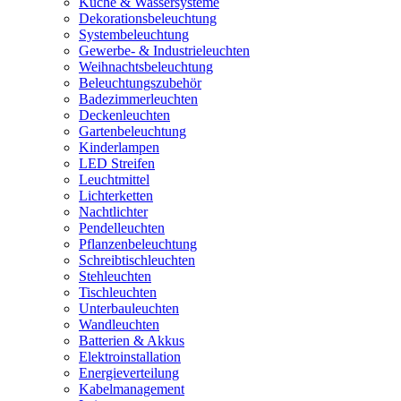
Küche & Wassersysteme
Dekorationsbeleuchtung
Systembeleuchtung
Gewerbe- & Industrieleuchten
Weihnachtsbeleuchtung
Beleuchtungszubehör
Badezimmerleuchten
Deckenleuchten
Gartenbeleuchtung
Kinderlampen
LED Streifen
Leuchtmittel
Lichterketten
Nachtlichter
Pendelleuchten
Pflanzenbeleuchtung
Schreibtischleuchten
Stehleuchten
Tischleuchten
Unterbauleuchten
Wandleuchten
Batterien & Akkus
Elektroinstallation
Energieverteilung
Kabelmanagement