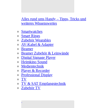
Alles rund ums Handy – Tipps, Tricks und
weiteres Wissenswertes
Smartwatches
Smart Rings
Zubehör Wearables
AV-Kabel & Adapter
Beamer
Beamer Zubehör & Leinwände
Digital Signage Player
Heimkino Sound
Medientechnik
Player & Recorder
Professional Display
TV
TV & SAT Empfangstechnik
Zubehör TV