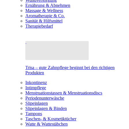
Wundversorgung
Ernährung & Abnehmen
Massage & Wellness
Aromatherapie & Co.
Sanität & Hilfsmittel
Therapiebedarf
Trisa – gute Zahnpflege beginnt bei den richtigen
Produkten
Inkontinenz
Intimpflege
Menstruationstassen & Menstruationsdiscs
Periodenunterwäsche
Slipeinlagen
Slipeinlagen & Binden
Tampons
Taschen- & Kosmetiktücher
Watte & Wattestäbchen