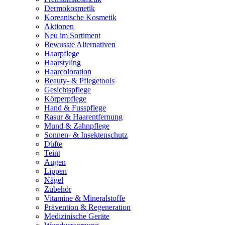
Dermokosmetik
Koreanische Kosmetik
Aktionen
Neu im Sortiment
Bewusste Alternativen
Haarpflege
Haarstyling
Haarcoloration
Beauty- & Pflegetools
Gesichtspflege
Körperpflege
Hand & Fusspflege
Rasur & Haarentfernung
Mund & Zahnpflege
Sonnen- & Insektenschutz
Düfte
Teint
Augen
Lippen
Nägel
Zubehör
Vitamine & Mineralstoffe
Prävention & Regeneration
Medizinische Geräte