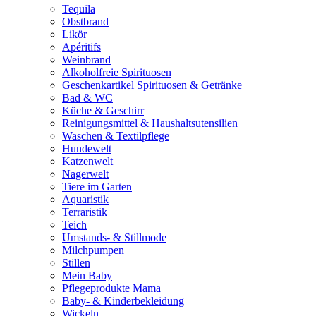
Tequila
Obstbrand
Likör
Apéritifs
Weinbrand
Alkoholfreie Spirituosen
Geschenkartikel Spirituosen & Getränke
Bad & WC
Küche & Geschirr
Reinigungsmittel & Haushaltsutensilien
Waschen & Textilpflege
Hundewelt
Katzenwelt
Nagerwelt
Tiere im Garten
Aquaristik
Terraristik
Teich
Umstands- & Stillmode
Milchpumpen
Stillen
Mein Baby
Pflegeprodukte Mama
Baby- & Kinderbekleidung
Wickeln