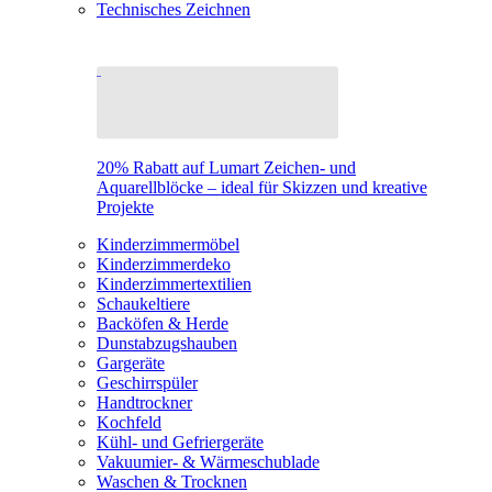
Technisches Zeichnen
20% Rabatt auf Lumart Zeichen- und
Aquarellblöcke – ideal für Skizzen und kreative
Projekte
Kinderzimmermöbel
Kinderzimmerdeko
Kinderzimmertextilien
Schaukeltiere
Backöfen & Herde
Dunstabzugshauben
Gargeräte
Geschirrspüler
Handtrockner
Kochfeld
Kühl- und Gefriergeräte
Vakuumier- & Wärmeschublade
Waschen & Trocknen