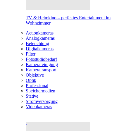
TV & Heimkino – perfektes Entertainment im
Wohnzimmer
Actionkameras
Analogkameras
Beleuchtung
Digitalkameras
Filter
Fotostudiobedarf
Kamerareinigung
Kameratransport
Objektive
Optik
Professional
Speichermedien
Stative
Stromversorgung
Videokameras