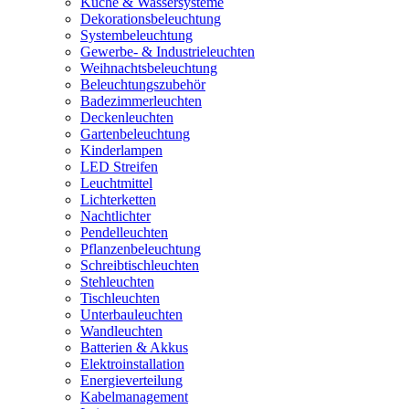
Küche & Wassersysteme
Dekorationsbeleuchtung
Systembeleuchtung
Gewerbe- & Industrieleuchten
Weihnachtsbeleuchtung
Beleuchtungszubehör
Badezimmerleuchten
Deckenleuchten
Gartenbeleuchtung
Kinderlampen
LED Streifen
Leuchtmittel
Lichterketten
Nachtlichter
Pendelleuchten
Pflanzenbeleuchtung
Schreibtischleuchten
Stehleuchten
Tischleuchten
Unterbauleuchten
Wandleuchten
Batterien & Akkus
Elektroinstallation
Energieverteilung
Kabelmanagement