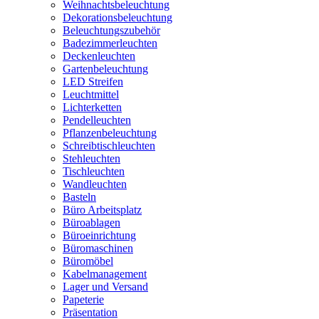
Weihnachtsbeleuchtung
Dekorationsbeleuchtung
Beleuchtungszubehör
Badezimmerleuchten
Deckenleuchten
Gartenbeleuchtung
LED Streifen
Leuchtmittel
Lichterketten
Pendelleuchten
Pflanzenbeleuchtung
Schreibtischleuchten
Stehleuchten
Tischleuchten
Wandleuchten
Basteln
Büro Arbeitsplatz
Büroablagen
Büroeinrichtung
Büromaschinen
Büromöbel
Kabelmanagement
Lager und Versand
Papeterie
Präsentation