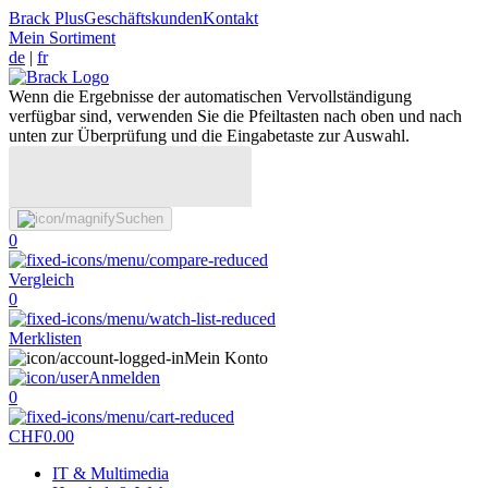
Brack Plus
Geschäftskunden
Kontakt
Mein Sortiment
de
|
fr
Wenn die Ergebnisse der automatischen Vervollständigung
verfügbar sind, verwenden Sie die Pfeiltasten nach oben und nach
unten zur Überprüfung und die Eingabetaste zur Auswahl.
Suchen
0
Vergleich
0
Merklisten
Mein Konto
Anmelden
0
CHF
0.00
IT & Multimedia