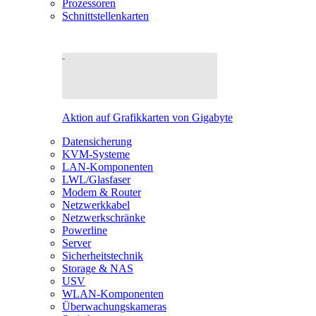
Prozessoren
Schnittstellenkarten
Aktion auf Grafikkarten von Gigabyte
Datensicherung
KVM-Systeme
LAN-Komponenten
LWL/Glasfaser
Modem & Router
Netzwerkkabel
Netzwerkschränke
Powerline
Server
Sicherheitstechnik
Storage & NAS
USV
WLAN-Komponenten
Überwachungskameras