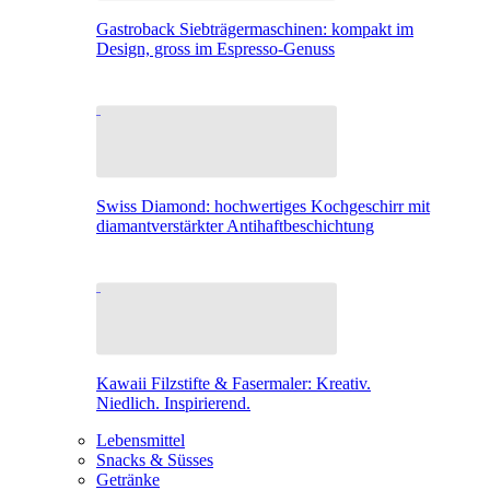
Gastroback Siebträgermaschinen: kompakt im
Design, gross im Espresso-Genuss
Swiss Diamond: hochwertiges Kochgeschirr mit
diamantverstärkter Antihaftbeschichtung
Kawaii Filzstifte & Fasermaler: Kreativ.
Niedlich. Inspirierend.
Lebensmittel
Snacks & Süsses
Getränke