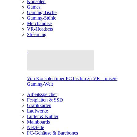
Konsolen
Games
Gaming-Tische
Gaming-Stühle
Merchandise
VR-Headsets
Streaming
Von Konsolen über PC bis hin zu VR – unsere
Gaming-Welt
Arbeitsspeicher
Festplatten & SSD
Grafikkarten
Laufwerke
Lüfter & Kühler
Mainboards
Netzteile
PC-Gehäuse & Barebones