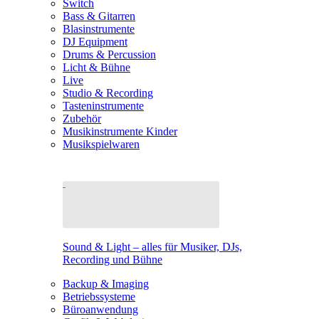
Switch
Bass & Gitarren
Blasinstrumente
DJ Equipment
Drums & Percussion
Licht & Bühne
Live
Studio & Recording
Tasteninstrumente
Zubehör
Musikinstrumente Kinder
Musikspielwaren
Sound & Light – alles für Musiker, DJs,
Recording und Bühne
Backup & Imaging
Betriebssysteme
Büroanwendung