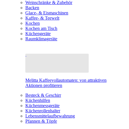
Weinschränke & Zubehör
Backen
Glace- & Eismaschinen
Kaffee- & Teewelt
Kochen
Kochen am Tisch
Küchengeräte
Raumklimageräte
Melitta Kaffeevollautomaten: von attraktiven
Aktionen profitieren
Besteck & Geschirr
Küchenhilfen
Küchenmessgeräte
Küchenrollenhalter
Lebensmittelaufbewahrung
Pfannen & Töpfe