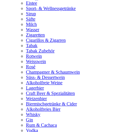
Eistee
Sport- & Wellnessgetränke
Sirup
Säfte
Milch
Wasser
Zigaretten
Cigarillos & Zigarren
Tabak
Tabak Zubehör
Rotwein
Weisswein
Rosé
Champagner & Schaumwein
Süss- & Dessertwein
Alkoholfreie Weine
Lagerbier
Craft Beer & Spezialitäten
Weizenbier
Biermischgetränke & Cider
Alkoholfreies Bier
Whisky
Gin
Rum & Cachaça
Vodka