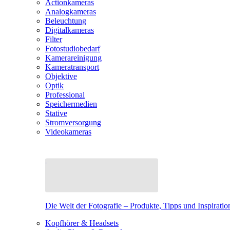
Actionkameras
Analogkameras
Beleuchtung
Digitalkameras
Filter
Fotostudiobedarf
Kamerareinigung
Kameratransport
Objektive
Optik
Professional
Speichermedien
Stative
Stromversorgung
Videokameras
Die Welt der Fotografie – Produkte, Tipps und Inspiratio
Kopfhörer & Headsets