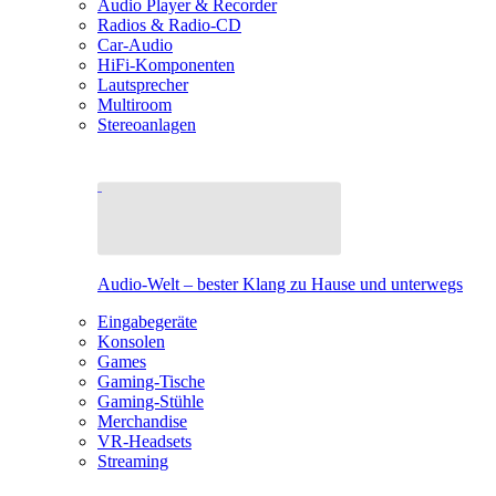
Audio Player & Recorder
Radios & Radio-CD
Car-Audio
HiFi-Komponenten
Lautsprecher
Multiroom
Stereoanlagen
Audio-Welt – bester Klang zu Hause und unterwegs
Eingabegeräte
Konsolen
Games
Gaming-Tische
Gaming-Stühle
Merchandise
VR-Headsets
Streaming