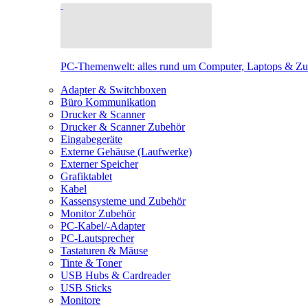
PC-Themenwelt: alles rund um Computer, Laptops & Z
Adapter & Switchboxen
Büro Kommunikation
Drucker & Scanner
Drucker & Scanner Zubehör
Eingabegeräte
Externe Gehäuse (Laufwerke)
Externer Speicher
Grafiktablet
Kabel
Kassensysteme und Zubehör
Monitor Zubehör
PC-Kabel/-Adapter
PC-Lautsprecher
Tastaturen & Mäuse
Tinte & Toner
USB Hubs & Cardreader
USB Sticks
Monitore