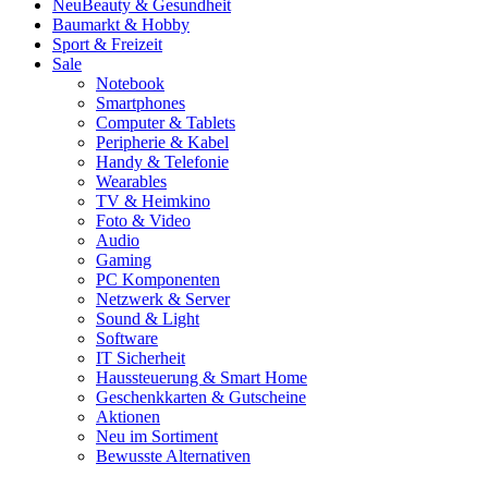
Neu
Beauty & Gesundheit
Baumarkt & Hobby
Sport & Freizeit
Sale
Notebook
Smartphones
Computer & Tablets
Peripherie & Kabel
Handy & Telefonie
Wearables
TV & Heimkino
Foto & Video
Audio
Gaming
PC Komponenten
Netzwerk & Server
Sound & Light
Software
IT Sicherheit
Haussteuerung & Smart Home
Geschenkkarten & Gutscheine
Aktionen
Neu im Sortiment
Bewusste Alternativen