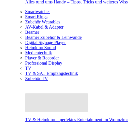
Alles rund ums Handy – Tipps, Tricks und weiteres Wis
Smartwatches
Smart Rings
Zubehör Wearables
AV-Kabel & Adapter
Beamer
Beamer Zubehör & Leinwände
Digital Signage Player
Heimkino Sound
Medientechnik
Player & Recorder
Professional Display
TV
TV & SAT Empfangstechnik
Zubehör TV
TV & Heimkino – perfektes Entertainment im Wohnzim