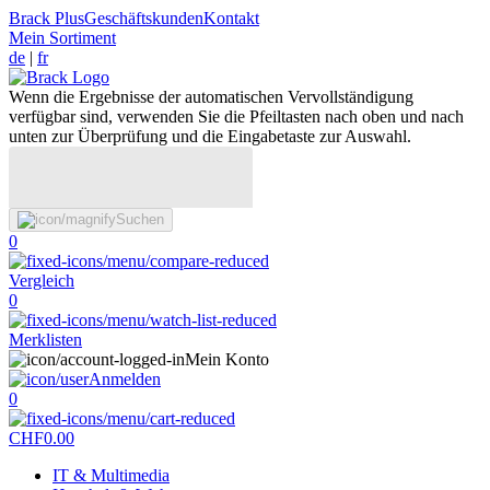
Brack Plus
Geschäftskunden
Kontakt
Mein Sortiment
de
|
fr
Wenn die Ergebnisse der automatischen Vervollständigung
verfügbar sind, verwenden Sie die Pfeiltasten nach oben und nach
unten zur Überprüfung und die Eingabetaste zur Auswahl.
Suchen
0
Vergleich
0
Merklisten
Mein Konto
Anmelden
0
CHF
0.00
IT & Multimedia