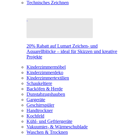
Technisches Zeichnen
20% Rabatt auf Lumart Zeichen- und
Aquarellblöcke – ideal für Skizzen und kreative
Projekte
Kinderzimmermöbel
Kinderzimmerdeko
Kinderzimmertextilien
Schaukeltiere
Backöfen & Herde
Dunstabzugshauben
Gargeräte
Geschirrspüler
Handtrockner
Kochfeld
Kühl- und Gefriergeräte
Vakuumier- & Wärmeschublade
Waschen & Trocknen