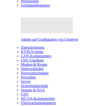
Prozessoren
Schnittstellenkarten
Aktion auf Grafikkarten von Gigabyte
Datensicherung
KVM-Systeme
LAN-Komponenten
LWL/Glasfaser
Modem & Router
Netzwerkkabel
Netzwerkschränke
Powerline
Server
Sicherheitstechnik
Storage & NAS
USV
WLAN-Komponenten
Überwachungskameras