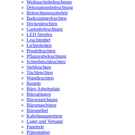
Weihnachtsbeleuchtung
Dekorationsbeleuchtung
Beleuchtungszubehör
Badezimmerleuchten
Deckenleuchten
Gartenbeleuchtung
LED Streifen
Leuchtmittel
Lichterketten
Pendelleuchten
Pflanzenbeleuchtung
Schreibtischleuchten
Stehleuchten
Tischleuchten
Wandleuchten
Basteln
Büro Arbeitsplatz
Büroablagen
Büroeinrichtung
Büromaschinen
Büromöbel
Kabelmanagement
Lager und Versand
Papeterie
Präsentation