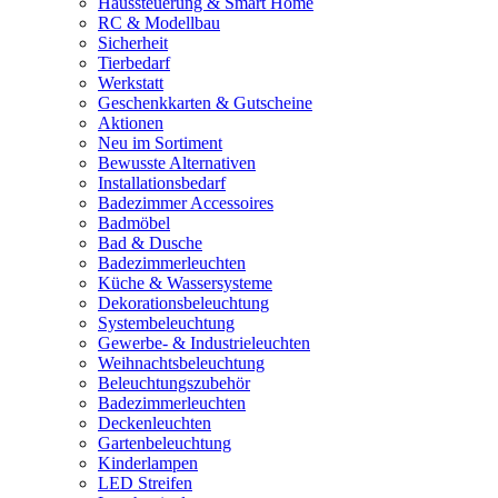
Haussteuerung & Smart Home
RC & Modellbau
Sicherheit
Tierbedarf
Werkstatt
Geschenkkarten & Gutscheine
Aktionen
Neu im Sortiment
Bewusste Alternativen
Installationsbedarf
Badezimmer Accessoires
Badmöbel
Bad & Dusche
Badezimmerleuchten
Küche & Wassersysteme
Dekorationsbeleuchtung
Systembeleuchtung
Gewerbe- & Industrieleuchten
Weihnachtsbeleuchtung
Beleuchtungszubehör
Badezimmerleuchten
Deckenleuchten
Gartenbeleuchtung
Kinderlampen
LED Streifen