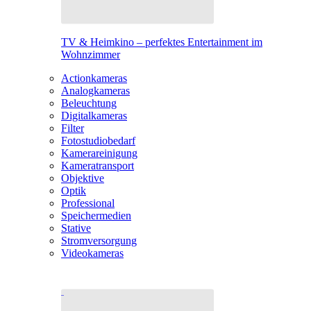
TV & Heimkino – perfektes Entertainment im
Wohnzimmer
Actionkameras
Analogkameras
Beleuchtung
Digitalkameras
Filter
Fotostudiobedarf
Kamerareinigung
Kameratransport
Objektive
Optik
Professional
Speichermedien
Stative
Stromversorgung
Videokameras