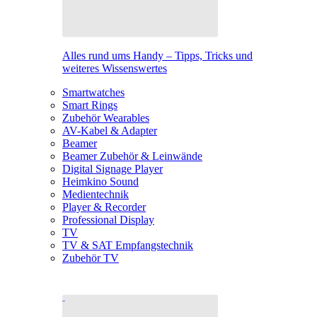
Alles rund ums Handy – Tipps, Tricks und
weiteres Wissenswertes
Smartwatches
Smart Rings
Zubehör Wearables
AV-Kabel & Adapter
Beamer
Beamer Zubehör & Leinwände
Digital Signage Player
Heimkino Sound
Medientechnik
Player & Recorder
Professional Display
TV
TV & SAT Empfangstechnik
Zubehör TV