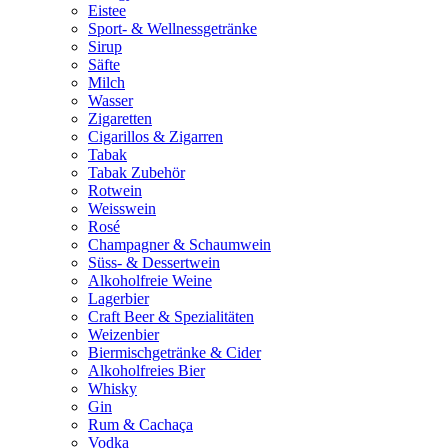
Eistee
Sport- & Wellnessgetränke
Sirup
Säfte
Milch
Wasser
Zigaretten
Cigarillos & Zigarren
Tabak
Tabak Zubehör
Rotwein
Weisswein
Rosé
Champagner & Schaumwein
Süss- & Dessertwein
Alkoholfreie Weine
Lagerbier
Craft Beer & Spezialitäten
Weizenbier
Biermischgetränke & Cider
Alkoholfreies Bier
Whisky
Gin
Rum & Cachaça
Vodka