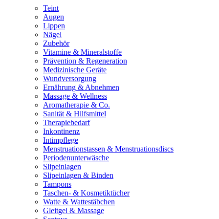
Teint
Augen
Lippen
Nägel
Zubehör
Vitamine & Mineralstoffe
Prävention & Regeneration
Medizinische Geräte
Wundversorgung
Ernährung & Abnehmen
Massage & Wellness
Aromatherapie & Co.
Sanität & Hilfsmittel
Therapiebedarf
Inkontinenz
Intimpflege
Menstruationstassen & Menstruationsdiscs
Periodenunterwäsche
Slipeinlagen
Slipeinlagen & Binden
Tampons
Taschen- & Kosmetiktücher
Watte & Wattestäbchen
Gleitgel & Massage