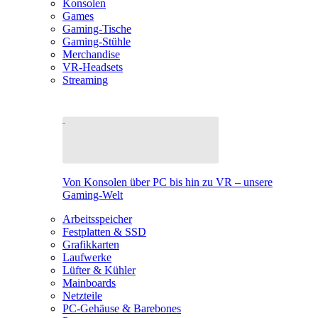
Konsolen
Games
Gaming-Tische
Gaming-Stühle
Merchandise
VR-Headsets
Streaming
Von Konsolen über PC bis hin zu VR – unsere
Gaming-Welt
Arbeitsspeicher
Festplatten & SSD
Grafikkarten
Laufwerke
Lüfter & Kühler
Mainboards
Netzteile
PC-Gehäuse & Barebones