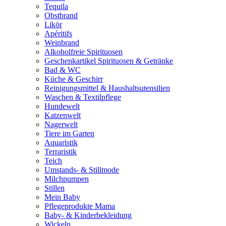
Tequila
Obstbrand
Likör
Apéritifs
Weinbrand
Alkoholfreie Spirituosen
Geschenkartikel Spirituosen & Getränke
Bad & WC
Küche & Geschirr
Reinigungsmittel & Haushaltsutensilien
Waschen & Textilpflege
Hundewelt
Katzenwelt
Nagerwelt
Tiere im Garten
Aquaristik
Terraristik
Teich
Umstands- & Stillmode
Milchpumpen
Stillen
Mein Baby
Pflegeprodukte Mama
Baby- & Kinderbekleidung
Wickeln