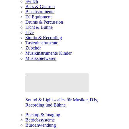
Switch
Bass & Gitarren
Blasinstrumente
DJ Equipment
Drums & Percussion
Licht & Bühne
Live
Studio & Recording
Tasteninstrumente
Zubehör
Musikinstrumente Kinder
Musikspielwaren
Sound & Light – alles für Musiker, DJs,
Recording und Bühne
Backup & Imaging
Betriebssysteme
Büroanwendung