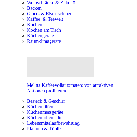
Weinschränke & Zubehör
Backen
Glace- & Eismaschinen
Kaffee- & Teewelt
Kochen
Kochen am Tisch
Küchengeräte
Raumklimageräte
Melitta Kaffeevollautomaten: von attraktiven
Aktionen profitieren
Besteck & Geschirr
Küchenhilfen
Küchenmessgeräte
Küchenrollenhalter
Lebensmittelaufbewahrung
Pfannen & Töpfe