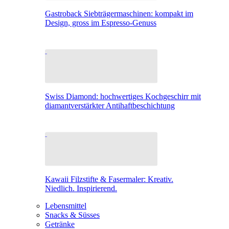
Gastroback Siebträgermaschinen: kompakt im
Design, gross im Espresso-Genuss
Swiss Diamond: hochwertiges Kochgeschirr mit
diamantverstärkter Antihaftbeschichtung
Kawaii Filzstifte & Fasermaler: Kreativ.
Niedlich. Inspirierend.
Lebensmittel
Snacks & Süsses
Getränke