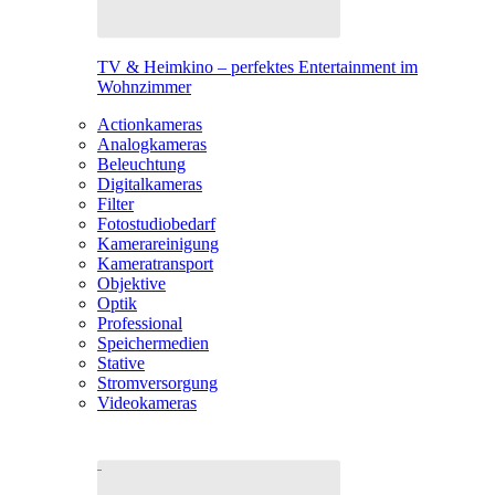
TV & Heimkino – perfektes Entertainment im
Wohnzimmer
Actionkameras
Analogkameras
Beleuchtung
Digitalkameras
Filter
Fotostudiobedarf
Kamerareinigung
Kameratransport
Objektive
Optik
Professional
Speichermedien
Stative
Stromversorgung
Videokameras