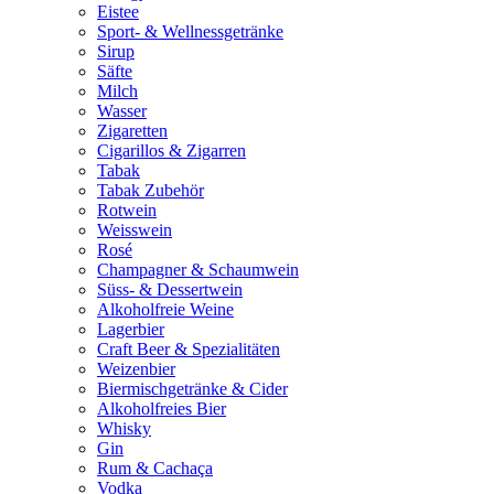
Eistee
Sport- & Wellnessgetränke
Sirup
Säfte
Milch
Wasser
Zigaretten
Cigarillos & Zigarren
Tabak
Tabak Zubehör
Rotwein
Weisswein
Rosé
Champagner & Schaumwein
Süss- & Dessertwein
Alkoholfreie Weine
Lagerbier
Craft Beer & Spezialitäten
Weizenbier
Biermischgetränke & Cider
Alkoholfreies Bier
Whisky
Gin
Rum & Cachaça
Vodka