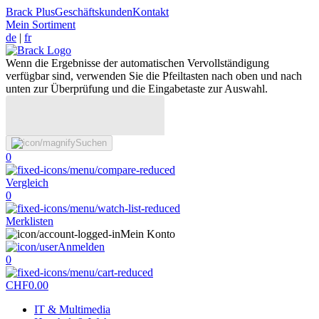
Brack Plus
Geschäftskunden
Kontakt
Mein Sortiment
de
|
fr
Wenn die Ergebnisse der automatischen Vervollständigung
verfügbar sind, verwenden Sie die Pfeiltasten nach oben und nach
unten zur Überprüfung und die Eingabetaste zur Auswahl.
Suchen
0
Vergleich
0
Merklisten
Mein Konto
Anmelden
0
CHF
0.00
IT & Multimedia