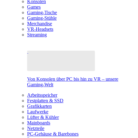
Konsolen
Games
Gaming-Tische
Gaming-Stühle
Merchandise
VR-Headsets
Streaming
Von Konsolen über PC bis hin zu VR – unsere
Gaming-Welt
Arbeitsspeicher
Festplatten & SSD
Grafikkarten
Laufwerke
Lüfter & Kühler
Mainboards
Netzteile
PC-Gehäuse & Barebones