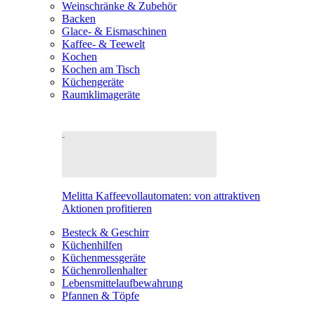
Weinschränke & Zubehör
Backen
Glace- & Eismaschinen
Kaffee- & Teewelt
Kochen
Kochen am Tisch
Küchengeräte
Raumklimageräte
Melitta Kaffeevollautomaten: von attraktiven
Aktionen profitieren
Besteck & Geschirr
Küchenhilfen
Küchenmessgeräte
Küchenrollenhalter
Lebensmittelaufbewahrung
Pfannen & Töpfe