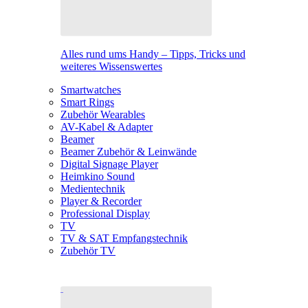
Alles rund ums Handy – Tipps, Tricks und
weiteres Wissenswertes
Smartwatches
Smart Rings
Zubehör Wearables
AV-Kabel & Adapter
Beamer
Beamer Zubehör & Leinwände
Digital Signage Player
Heimkino Sound
Medientechnik
Player & Recorder
Professional Display
TV
TV & SAT Empfangstechnik
Zubehör TV