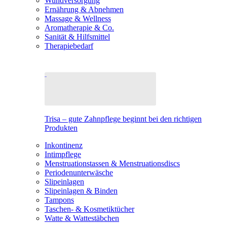
Wundversorgung
Ernährung & Abnehmen
Massage & Wellness
Aromatherapie & Co.
Sanität & Hilfsmittel
Therapiebedarf
Trisa – gute Zahnpflege beginnt bei den richtigen
Produkten
Inkontinenz
Intimpflege
Menstruationstassen & Menstruationsdiscs
Periodenunterwäsche
Slipeinlagen
Slipeinlagen & Binden
Tampons
Taschen- & Kosmetiktücher
Watte & Wattestäbchen