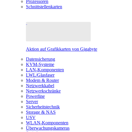
Prozessoren
Schnittstellenkarten
Aktion auf Grafikkarten von Gigabyte
Datensicherung
KVM-Systeme
LAN-Komponenten
LWL/Glasfaser
Modem & Router
Netzwerkkabel
Netzwerkschränke
Powerline
Server
Sicherheitstechnik
Storage & NAS
USV
WLAN-Komponenten
Überwachungskameras