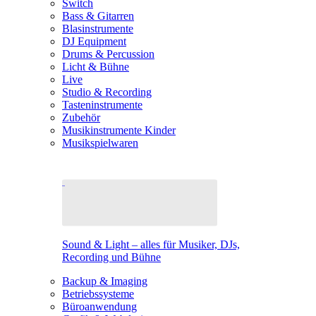
Switch
Bass & Gitarren
Blasinstrumente
DJ Equipment
Drums & Percussion
Licht & Bühne
Live
Studio & Recording
Tasteninstrumente
Zubehör
Musikinstrumente Kinder
Musikspielwaren
Sound & Light – alles für Musiker, DJs,
Recording und Bühne
Backup & Imaging
Betriebssysteme
Büroanwendung