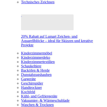
Technisches Zeichnen
20% Rabatt auf Lumart Zeichen- und
Aquarellblöcke – ideal für Skizzen und kreative
Projekte
Kinderzimmermöbel
Kinderzimmerdeko
Kinderzimmertextilien
Schaukeltiere
Backöfen & Herde
Dunstabzugshauben
Gargeräte
Geschirrspüler
Handtrockner
Kochfeld
Kühl- und Gefriergeräte
Vakuumier- & Wärmeschublade
Waschen & Trocknen