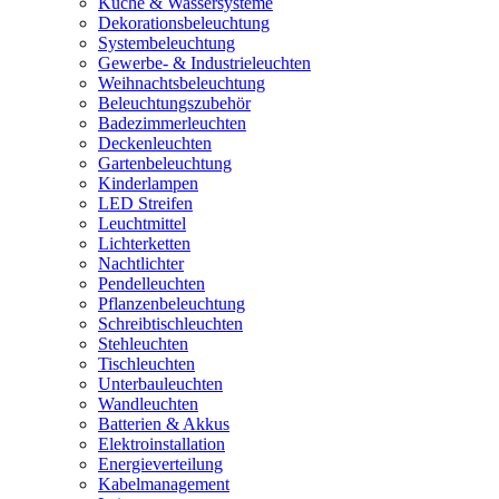
Küche & Wassersysteme
Dekorationsbeleuchtung
Systembeleuchtung
Gewerbe- & Industrieleuchten
Weihnachtsbeleuchtung
Beleuchtungszubehör
Badezimmerleuchten
Deckenleuchten
Gartenbeleuchtung
Kinderlampen
LED Streifen
Leuchtmittel
Lichterketten
Nachtlichter
Pendelleuchten
Pflanzenbeleuchtung
Schreibtischleuchten
Stehleuchten
Tischleuchten
Unterbauleuchten
Wandleuchten
Batterien & Akkus
Elektroinstallation
Energieverteilung
Kabelmanagement