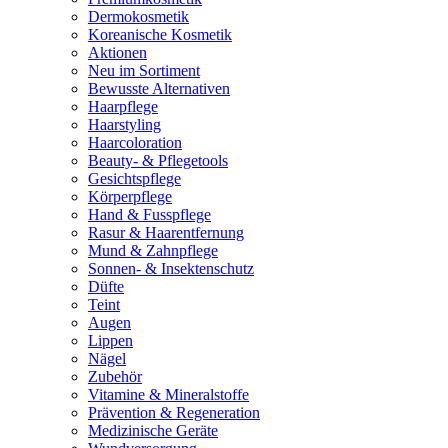
Dermokosmetik
Koreanische Kosmetik
Aktionen
Neu im Sortiment
Bewusste Alternativen
Haarpflege
Haarstyling
Haarcoloration
Beauty- & Pflegetools
Gesichtspflege
Körperpflege
Hand & Fusspflege
Rasur & Haarentfernung
Mund & Zahnpflege
Sonnen- & Insektenschutz
Düfte
Teint
Augen
Lippen
Nägel
Zubehör
Vitamine & Mineralstoffe
Prävention & Regeneration
Medizinische Geräte