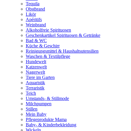
Tequila
Obstbrand
Likör
Apéritifs
Weinbrand
Alkoholfreie Spirituosen
Geschenkartikel Spirituosen & Getränke
Bad & WC
Küche & Geschirr
Reinigungsmittel & Haushaltsutensilien
Waschen & Textilpflege
Hundewelt
Katzenwelt
Nagerwelt
Tiere im Garten
Aquaristik
Terraristik
Teich
Umstands- & Stillmode
Milchpumpen
Stillen
Mein Baby
Pflegeprodukte Mama
Baby- & Kinderbekleidung
Wickeln