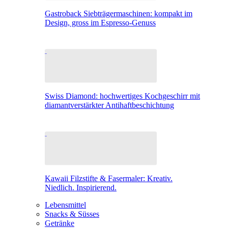
Gastroback Siebträgermaschinen: kompakt im
Design, gross im Espresso-Genuss
Swiss Diamond: hochwertiges Kochgeschirr mit
diamantverstärkter Antihaftbeschichtung
Kawaii Filzstifte & Fasermaler: Kreativ.
Niedlich. Inspirierend.
Lebensmittel
Snacks & Süsses
Getränke