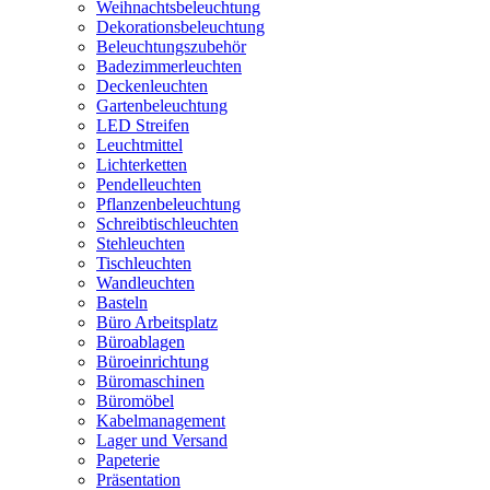
Weihnachtsbeleuchtung
Dekorationsbeleuchtung
Beleuchtungszubehör
Badezimmerleuchten
Deckenleuchten
Gartenbeleuchtung
LED Streifen
Leuchtmittel
Lichterketten
Pendelleuchten
Pflanzenbeleuchtung
Schreibtischleuchten
Stehleuchten
Tischleuchten
Wandleuchten
Basteln
Büro Arbeitsplatz
Büroablagen
Büroeinrichtung
Büromaschinen
Büromöbel
Kabelmanagement
Lager und Versand
Papeterie
Präsentation