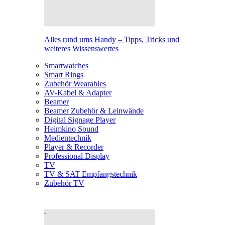
Alles rund ums Handy – Tipps, Tricks und
weiteres Wissenswertes
Smartwatches
Smart Rings
Zubehör Wearables
AV-Kabel & Adapter
Beamer
Beamer Zubehör & Leinwände
Digital Signage Player
Heimkino Sound
Medientechnik
Player & Recorder
Professional Display
TV
TV & SAT Empfangstechnik
Zubehör TV