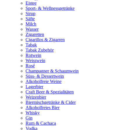
Eistee
Sport- & Wellnessgetränke
Sirup
Säfte
Milch
Wasser
Zigaretten
Cigarillos & Zigarren
Tabak
Tabak Zubehör
Rotwein
Weisswein
Rosé
Champagner & Schaumwein
Süss- & Dessertwein
Alkoholfreie Weine
Lagerbier
Craft Beer & Spezialitäten
Weizenbier
Biermischgetränke & Cider
Alkoholfreies Bier
Whisky
Gin
Rum & Cachaça
Vodka