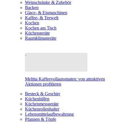
Weinschränke & Zubehör
Backen
Glace- & Eismaschinen
Kaffee- & Teewelt
Kochen
Kochen am Tisch
Küchengeräte
Raumklimageräte
Melitta Kaffeevollautomaten: von attraktiven
Aktionen profitieren
Besteck & Geschirr
Küchenhilfen
Küchenmessgeräte
Küchenrollenhalter
Lebensmittelaufbewahrung
Pfannen & Töpfe