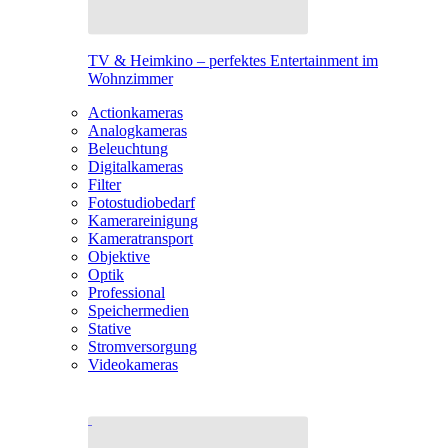
TV & Heimkino – perfektes Entertainment im
Wohnzimmer
Actionkameras
Analogkameras
Beleuchtung
Digitalkameras
Filter
Fotostudiobedarf
Kamerareinigung
Kameratransport
Objektive
Optik
Professional
Speichermedien
Stative
Stromversorgung
Videokameras