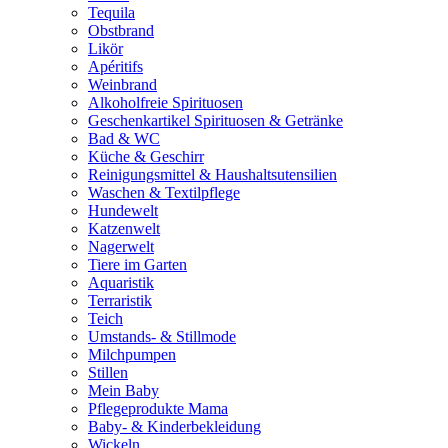
Tequila
Obstbrand
Likör
Apéritifs
Weinbrand
Alkoholfreie Spirituosen
Geschenkartikel Spirituosen & Getränke
Bad & WC
Küche & Geschirr
Reinigungsmittel & Haushaltsutensilien
Waschen & Textilpflege
Hundewelt
Katzenwelt
Nagerwelt
Tiere im Garten
Aquaristik
Terraristik
Teich
Umstands- & Stillmode
Milchpumpen
Stillen
Mein Baby
Pflegeprodukte Mama
Baby- & Kinderbekleidung
Wickeln