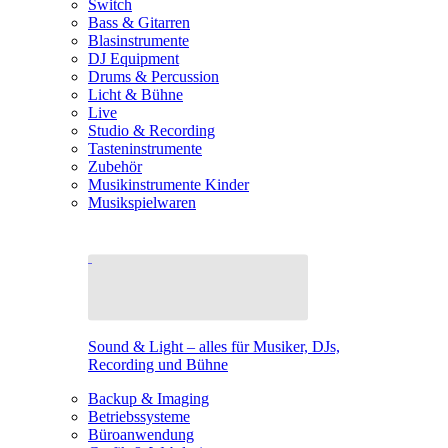
Switch
Bass & Gitarren
Blasinstrumente
DJ Equipment
Drums & Percussion
Licht & Bühne
Live
Studio & Recording
Tasteninstrumente
Zubehör
Musikinstrumente Kinder
Musikspielwaren
Sound & Light – alles für Musiker, DJs,
Recording und Bühne
Backup & Imaging
Betriebssysteme
Büroanwendung