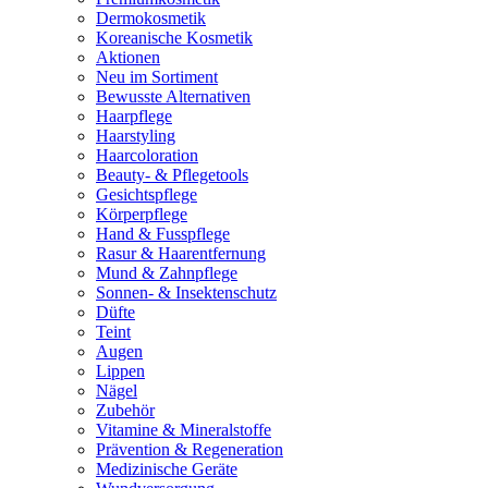
Dermokosmetik
Koreanische Kosmetik
Aktionen
Neu im Sortiment
Bewusste Alternativen
Haarpflege
Haarstyling
Haarcoloration
Beauty- & Pflegetools
Gesichtspflege
Körperpflege
Hand & Fusspflege
Rasur & Haarentfernung
Mund & Zahnpflege
Sonnen- & Insektenschutz
Düfte
Teint
Augen
Lippen
Nägel
Zubehör
Vitamine & Mineralstoffe
Prävention & Regeneration
Medizinische Geräte