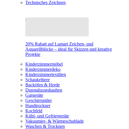
Technisches Zeichnen
20% Rabatt auf Lumart Zeichen- und
Aquarellblöcke – ideal für Skizzen und kreative
Projekte
Kinderzimmermöbel
Kinderzimmerdeko
Kinderzimmertextilien
Schaukeltiere
Backöfen & Herde
Dunstabzugshauben
Gargeräte
Geschirrspüler
Handtrockner
Kochfeld
Kühl- und Gefriergeräte
Vakuumier- & Wärmeschublade
Waschen & Trocknen