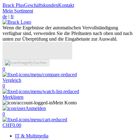
Brack Plus
Geschäftskunden
Kontakt
Mein Sortiment
de
|
fr
Wenn die Ergebnisse der automatischen Vervollständigung
verfügbar sind, verwenden Sie die Pfeiltasten nach oben und nach
unten zur Überprüfung und die Eingabetaste zur Auswahl.
Suchen
0
Vergleich
0
Merklisten
Mein Konto
Anmelden
0
CHF
0.00
IT & Multimedia