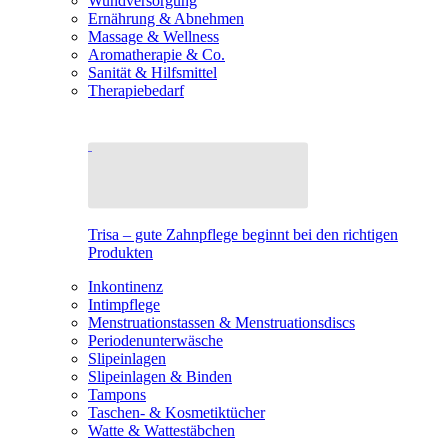
Wundversorgung
Ernährung & Abnehmen
Massage & Wellness
Aromatherapie & Co.
Sanität & Hilfsmittel
Therapiebedarf
Trisa – gute Zahnpflege beginnt bei den richtigen
Produkten
Inkontinenz
Intimpflege
Menstruationstassen & Menstruationsdiscs
Periodenunterwäsche
Slipeinlagen
Slipeinlagen & Binden
Tampons
Taschen- & Kosmetiktücher
Watte & Wattestäbchen