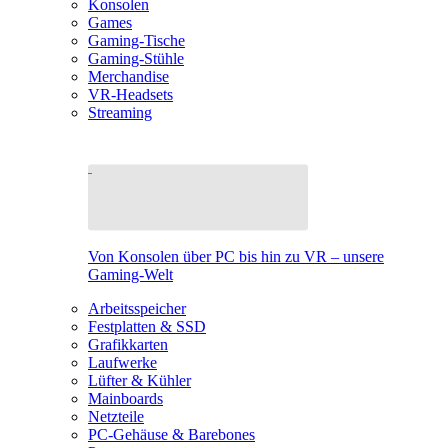
Konsolen
Games
Gaming-Tische
Gaming-Stühle
Merchandise
VR-Headsets
Streaming
Von Konsolen über PC bis hin zu VR – unsere
Gaming-Welt
Arbeitsspeicher
Festplatten & SSD
Grafikkarten
Laufwerke
Lüfter & Kühler
Mainboards
Netzteile
PC-Gehäuse & Barebones