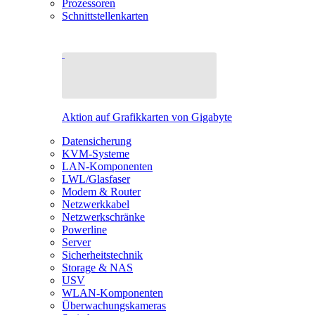
Prozessoren
Schnittstellenkarten
Aktion auf Grafikkarten von Gigabyte
Datensicherung
KVM-Systeme
LAN-Komponenten
LWL/Glasfaser
Modem & Router
Netzwerkkabel
Netzwerkschränke
Powerline
Server
Sicherheitstechnik
Storage & NAS
USV
WLAN-Komponenten
Überwachungskameras