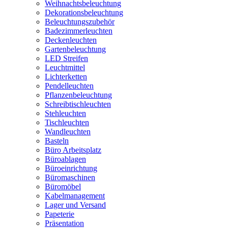
Weihnachtsbeleuchtung
Dekorationsbeleuchtung
Beleuchtungszubehör
Badezimmerleuchten
Deckenleuchten
Gartenbeleuchtung
LED Streifen
Leuchtmittel
Lichterketten
Pendelleuchten
Pflanzenbeleuchtung
Schreibtischleuchten
Stehleuchten
Tischleuchten
Wandleuchten
Basteln
Büro Arbeitsplatz
Büroablagen
Büroeinrichtung
Büromaschinen
Büromöbel
Kabelmanagement
Lager und Versand
Papeterie
Präsentation