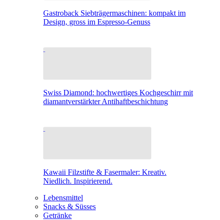
Gastroback Siebträgermaschinen: kompakt im
Design, gross im Espresso-Genuss
Swiss Diamond: hochwertiges Kochgeschirr mit
diamantverstärkter Antihaftbeschichtung
Kawaii Filzstifte & Fasermaler: Kreativ.
Niedlich. Inspirierend.
Lebensmittel
Snacks & Süsses
Getränke