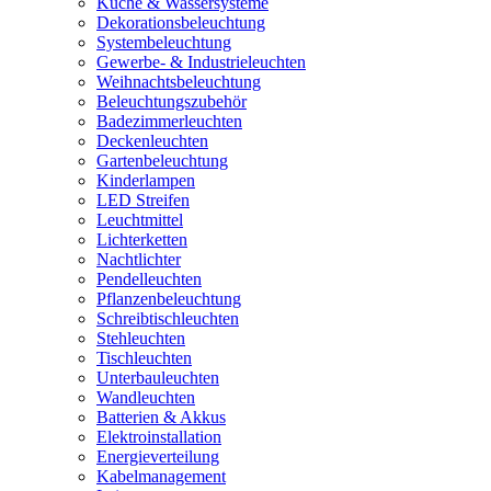
Küche & Wassersysteme
Dekorationsbeleuchtung
Systembeleuchtung
Gewerbe- & Industrieleuchten
Weihnachtsbeleuchtung
Beleuchtungszubehör
Badezimmerleuchten
Deckenleuchten
Gartenbeleuchtung
Kinderlampen
LED Streifen
Leuchtmittel
Lichterketten
Nachtlichter
Pendelleuchten
Pflanzenbeleuchtung
Schreibtischleuchten
Stehleuchten
Tischleuchten
Unterbauleuchten
Wandleuchten
Batterien & Akkus
Elektroinstallation
Energieverteilung
Kabelmanagement