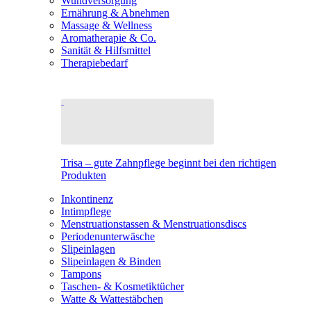
Wundversorgung
Ernährung & Abnehmen
Massage & Wellness
Aromatherapie & Co.
Sanität & Hilfsmittel
Therapiebedarf
Trisa – gute Zahnpflege beginnt bei den richtigen
Produkten
Inkontinenz
Intimpflege
Menstruationstassen & Menstruationsdiscs
Periodenunterwäsche
Slipeinlagen
Slipeinlagen & Binden
Tampons
Taschen- & Kosmetiktücher
Watte & Wattestäbchen