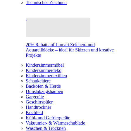
Technisches Zeichnen
20% Rabatt auf Lumart Zeichen- und
Aquarellblöcke – ideal für Skizzen und kreative
Projekte
Kinderzimmermöbel
Kinderzimmerdeko
Kinderzimmertextilien
Schaukeltiere
Backöfen & Herde
Dunstabzugshauben
Gargeräte
Geschirrspüler
Handtrockner
Kochfeld
Kühl- und Gefriergeräte
Vakuumier- & Wärmeschublade
Waschen & Trocknen