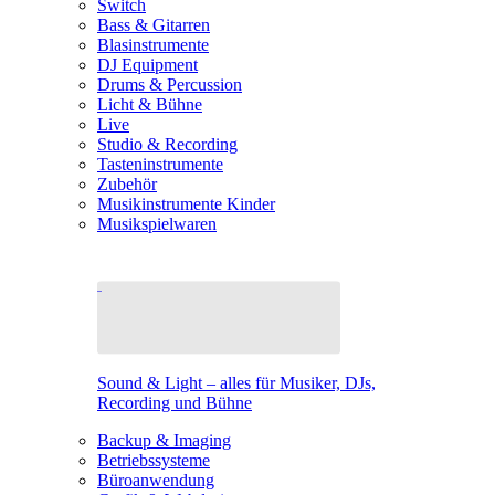
Switch
Bass & Gitarren
Blasinstrumente
DJ Equipment
Drums & Percussion
Licht & Bühne
Live
Studio & Recording
Tasteninstrumente
Zubehör
Musikinstrumente Kinder
Musikspielwaren
Sound & Light – alles für Musiker, DJs,
Recording und Bühne
Backup & Imaging
Betriebssysteme
Büroanwendung