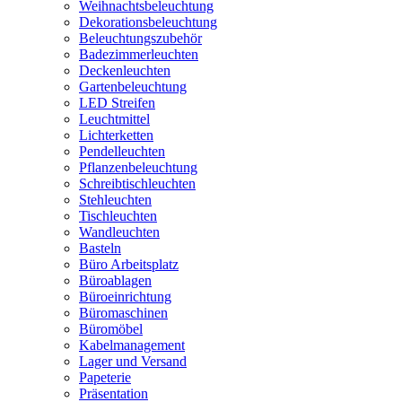
Weihnachtsbeleuchtung
Dekorationsbeleuchtung
Beleuchtungszubehör
Badezimmerleuchten
Deckenleuchten
Gartenbeleuchtung
LED Streifen
Leuchtmittel
Lichterketten
Pendelleuchten
Pflanzenbeleuchtung
Schreibtischleuchten
Stehleuchten
Tischleuchten
Wandleuchten
Basteln
Büro Arbeitsplatz
Büroablagen
Büroeinrichtung
Büromaschinen
Büromöbel
Kabelmanagement
Lager und Versand
Papeterie
Präsentation