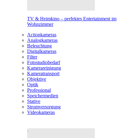
TV & Heimkino – perfektes Entertainment im
Wohnzimmer
Actionkameras
Analogkameras
Beleuchtung
Digitalkameras
Filter
Fotostudiobedarf
Kamerareinigung
Kameratransport
Objektive
Optik
Professional
Speichermedien
Stative
Stromversorgung
Videokameras