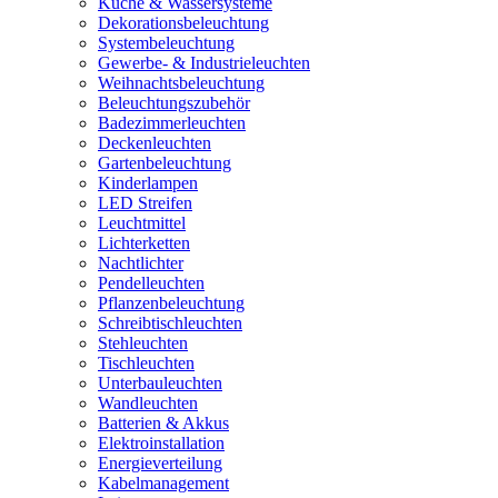
Küche & Wassersysteme
Dekorationsbeleuchtung
Systembeleuchtung
Gewerbe- & Industrieleuchten
Weihnachtsbeleuchtung
Beleuchtungszubehör
Badezimmerleuchten
Deckenleuchten
Gartenbeleuchtung
Kinderlampen
LED Streifen
Leuchtmittel
Lichterketten
Nachtlichter
Pendelleuchten
Pflanzenbeleuchtung
Schreibtischleuchten
Stehleuchten
Tischleuchten
Unterbauleuchten
Wandleuchten
Batterien & Akkus
Elektroinstallation
Energieverteilung
Kabelmanagement