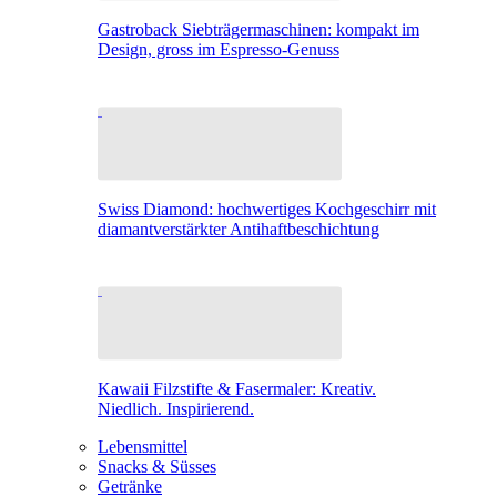
Gastroback Siebträgermaschinen: kompakt im
Design, gross im Espresso-Genuss
Swiss Diamond: hochwertiges Kochgeschirr mit
diamantverstärkter Antihaftbeschichtung
Kawaii Filzstifte & Fasermaler: Kreativ.
Niedlich. Inspirierend.
Lebensmittel
Snacks & Süsses
Getränke