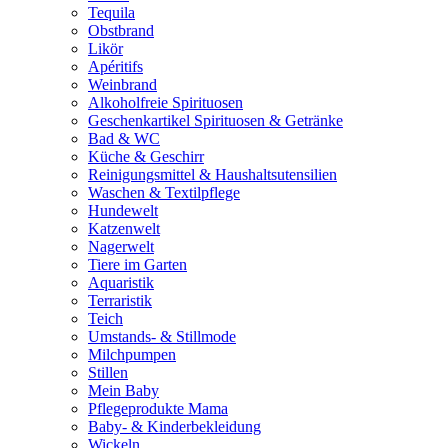
Tequila
Obstbrand
Likör
Apéritifs
Weinbrand
Alkoholfreie Spirituosen
Geschenkartikel Spirituosen & Getränke
Bad & WC
Küche & Geschirr
Reinigungsmittel & Haushaltsutensilien
Waschen & Textilpflege
Hundewelt
Katzenwelt
Nagerwelt
Tiere im Garten
Aquaristik
Terraristik
Teich
Umstands- & Stillmode
Milchpumpen
Stillen
Mein Baby
Pflegeprodukte Mama
Baby- & Kinderbekleidung
Wickeln