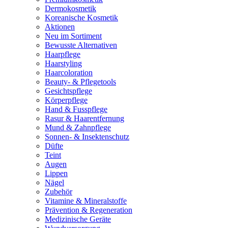
Dermokosmetik
Koreanische Kosmetik
Aktionen
Neu im Sortiment
Bewusste Alternativen
Haarpflege
Haarstyling
Haarcoloration
Beauty- & Pflegetools
Gesichtspflege
Körperpflege
Hand & Fusspflege
Rasur & Haarentfernung
Mund & Zahnpflege
Sonnen- & Insektenschutz
Düfte
Teint
Augen
Lippen
Nägel
Zubehör
Vitamine & Mineralstoffe
Prävention & Regeneration
Medizinische Geräte