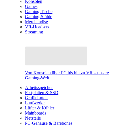
Konsolen
Games
Gaming-Tische
Gaming-Stühle
Merchandise
VR-Headsets
Streaming
Von Konsolen über PC bis hin zu VR – unsere
Gaming-Welt
Arbeitsspeicher
Festplatten & SSD
Grafikkarten
Laufwerke
Lüfter & Kühler
Mainboards
Netzteile
PC-Gehäuse & Barebones