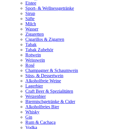
Eistee
Sport- & Wellnessgetränke
Sirup
Säfte
Milch
Wasser
Zigaretten
Cigarillos & Zigarren
Tabak
Tabak Zubehör
Rotwein
Weisswein
Rosé
Champagner & Schaumwein
Süss- & Dessertwein
Alkoholfreie Weine
Lagerbier
Craft Beer & Spezialitäten
Weizenbier
Biermischgetränke & Cider
Alkoholfreies Bier
Whisky
Gin
Rum & Cachaça
Vodka