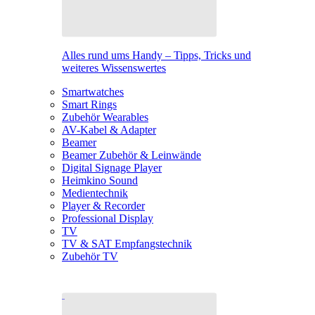
Alles rund ums Handy – Tipps, Tricks und
weiteres Wissenswertes
Smartwatches
Smart Rings
Zubehör Wearables
AV-Kabel & Adapter
Beamer
Beamer Zubehör & Leinwände
Digital Signage Player
Heimkino Sound
Medientechnik
Player & Recorder
Professional Display
TV
TV & SAT Empfangstechnik
Zubehör TV