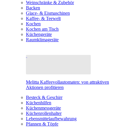
Weinschränke & Zubehör
Backen
Glace- & Eismaschinen
Kaffee- & Teewelt
Kochen
Kochen am Tisch
Küchengeräte
Raumklimageräte
Melitta Kaffeevollautomaten: von attraktiven
Aktionen profitieren
Besteck & Geschirr
Küchenhilfen
Küchenmessgeräte
Küchenrollenhalter
Lebensmittelaufbewahrung
Pfannen & Töpfe