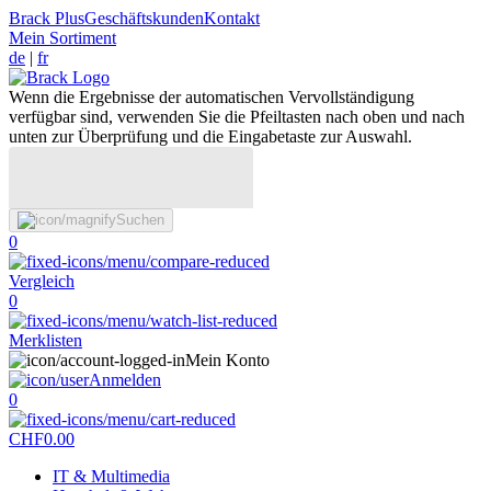
Brack Plus
Geschäftskunden
Kontakt
Mein Sortiment
de
|
fr
Wenn die Ergebnisse der automatischen Vervollständigung
verfügbar sind, verwenden Sie die Pfeiltasten nach oben und nach
unten zur Überprüfung und die Eingabetaste zur Auswahl.
Suchen
0
Vergleich
0
Merklisten
Mein Konto
Anmelden
0
CHF
0.00
IT & Multimedia