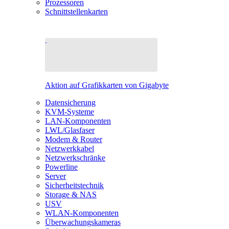
Prozessoren
Schnittstellenkarten
Aktion auf Grafikkarten von Gigabyte
Datensicherung
KVM-Systeme
LAN-Komponenten
LWL/Glasfaser
Modem & Router
Netzwerkkabel
Netzwerkschränke
Powerline
Server
Sicherheitstechnik
Storage & NAS
USV
WLAN-Komponenten
Überwachungskameras