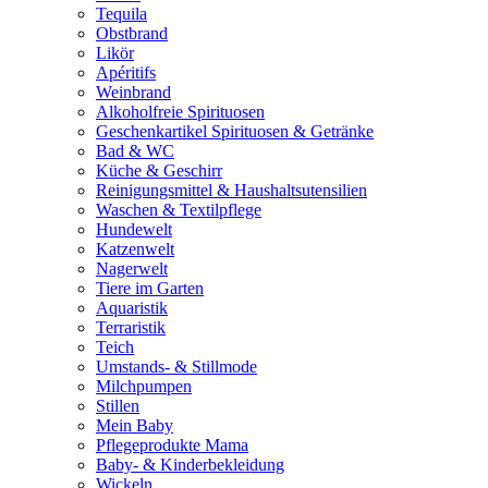
Tequila
Obstbrand
Likör
Apéritifs
Weinbrand
Alkoholfreie Spirituosen
Geschenkartikel Spirituosen & Getränke
Bad & WC
Küche & Geschirr
Reinigungsmittel & Haushaltsutensilien
Waschen & Textilpflege
Hundewelt
Katzenwelt
Nagerwelt
Tiere im Garten
Aquaristik
Terraristik
Teich
Umstands- & Stillmode
Milchpumpen
Stillen
Mein Baby
Pflegeprodukte Mama
Baby- & Kinderbekleidung
Wickeln