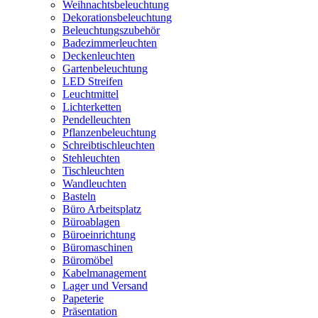
Weihnachtsbeleuchtung
Dekorationsbeleuchtung
Beleuchtungszubehör
Badezimmerleuchten
Deckenleuchten
Gartenbeleuchtung
LED Streifen
Leuchtmittel
Lichterketten
Pendelleuchten
Pflanzenbeleuchtung
Schreibtischleuchten
Stehleuchten
Tischleuchten
Wandleuchten
Basteln
Büro Arbeitsplatz
Büroablagen
Büroeinrichtung
Büromaschinen
Büromöbel
Kabelmanagement
Lager und Versand
Papeterie
Präsentation