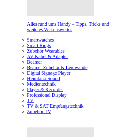
Alles rund ums Handy – Tipps, Tricks und
weiteres Wissenswertes
Smartwatches
Smart Rings
Zubehör Wearables
AV-Kabel & Adapter
Beamer
Beamer Zubehör & Leinwände
Digital Signage Player
Heimkino Sound
Medientechnik
Player & Recorder
Professional Display
TV
TV & SAT Empfangstechnik
Zubehör TV