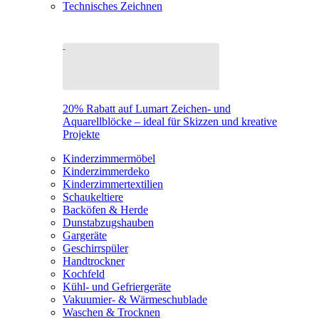
Technisches Zeichnen
20% Rabatt auf Lumart Zeichen- und
Aquarellblöcke – ideal für Skizzen und kreative
Projekte
Kinderzimmermöbel
Kinderzimmerdeko
Kinderzimmertextilien
Schaukeltiere
Backöfen & Herde
Dunstabzugshauben
Gargeräte
Geschirrspüler
Handtrockner
Kochfeld
Kühl- und Gefriergeräte
Vakuumier- & Wärmeschublade
Waschen & Trocknen