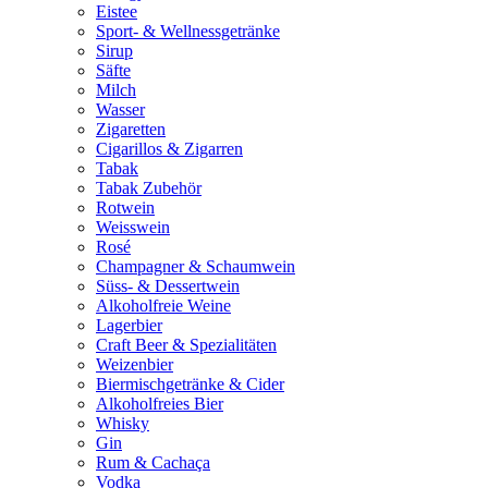
Eistee
Sport- & Wellnessgetränke
Sirup
Säfte
Milch
Wasser
Zigaretten
Cigarillos & Zigarren
Tabak
Tabak Zubehör
Rotwein
Weisswein
Rosé
Champagner & Schaumwein
Süss- & Dessertwein
Alkoholfreie Weine
Lagerbier
Craft Beer & Spezialitäten
Weizenbier
Biermischgetränke & Cider
Alkoholfreies Bier
Whisky
Gin
Rum & Cachaça
Vodka