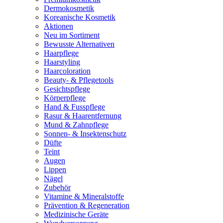
Dermokosmetik
Koreanische Kosmetik
Aktionen
Neu im Sortiment
Bewusste Alternativen
Haarpflege
Haarstyling
Haarcoloration
Beauty- & Pflegetools
Gesichtspflege
Körperpflege
Hand & Fusspflege
Rasur & Haarentfernung
Mund & Zahnpflege
Sonnen- & Insektenschutz
Düfte
Teint
Augen
Lippen
Nägel
Zubehör
Vitamine & Mineralstoffe
Prävention & Regeneration
Medizinische Geräte