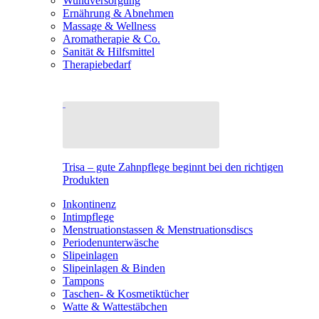
Wundversorgung
Ernährung & Abnehmen
Massage & Wellness
Aromatherapie & Co.
Sanität & Hilfsmittel
Therapiebedarf
Trisa – gute Zahnpflege beginnt bei den richtigen
Produkten
Inkontinenz
Intimpflege
Menstruationstassen & Menstruationsdiscs
Periodenunterwäsche
Slipeinlagen
Slipeinlagen & Binden
Tampons
Taschen- & Kosmetiktücher
Watte & Wattestäbchen