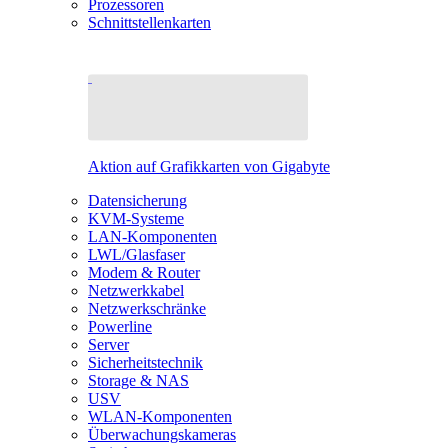
Prozessoren
Schnittstellenkarten
Aktion auf Grafikkarten von Gigabyte
Datensicherung
KVM-Systeme
LAN-Komponenten
LWL/Glasfaser
Modem & Router
Netzwerkkabel
Netzwerkschränke
Powerline
Server
Sicherheitstechnik
Storage & NAS
USV
WLAN-Komponenten
Überwachungskameras