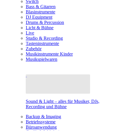
Switch
Bass & Gitarren
Blasinstrumente
DJ Equipment
Drums & Percussion
Licht & Bühne
Live
Studio & Recording
Tasteninstrumente
Zubehör
Musikinstrumente Kinder
Musikspielwaren
Sound & Light – alles für Musiker, DJs,
Recording und Bühne
Backup & Imaging
Betriebssysteme
Büroanwendung