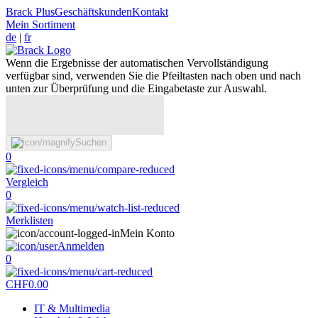
Brack Plus
Geschäftskunden
Kontakt
Mein Sortiment
de
|
fr
Wenn die Ergebnisse der automatischen Vervollständigung
verfügbar sind, verwenden Sie die Pfeiltasten nach oben und nach
unten zur Überprüfung und die Eingabetaste zur Auswahl.
Suchen
0
Vergleich
0
Merklisten
Mein Konto
Anmelden
0
CHF
0.00
IT & Multimedia