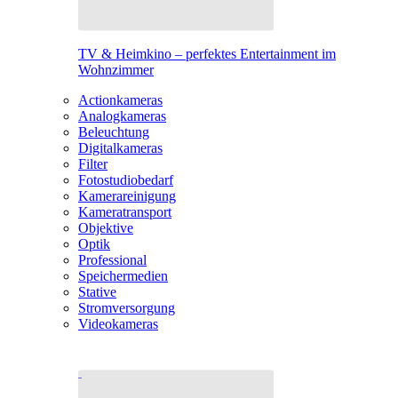
TV & Heimkino – perfektes Entertainment im
Wohnzimmer
Actionkameras
Analogkameras
Beleuchtung
Digitalkameras
Filter
Fotostudiobedarf
Kamerareinigung
Kameratransport
Objektive
Optik
Professional
Speichermedien
Stative
Stromversorgung
Videokameras