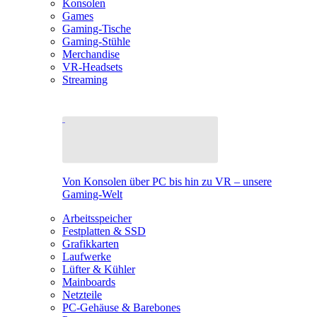
Konsolen
Games
Gaming-Tische
Gaming-Stühle
Merchandise
VR-Headsets
Streaming
Von Konsolen über PC bis hin zu VR – unsere
Gaming-Welt
Arbeitsspeicher
Festplatten & SSD
Grafikkarten
Laufwerke
Lüfter & Kühler
Mainboards
Netzteile
PC-Gehäuse & Barebones