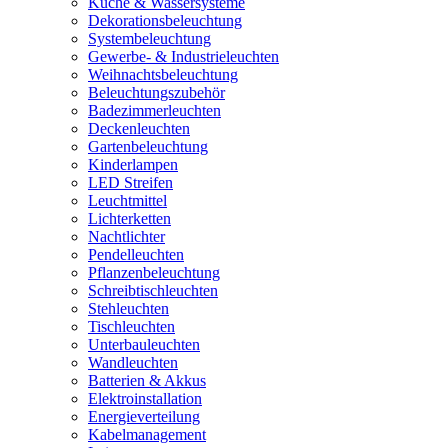
Küche & Wassersysteme
Dekorationsbeleuchtung
Systembeleuchtung
Gewerbe- & Industrieleuchten
Weihnachtsbeleuchtung
Beleuchtungszubehör
Badezimmerleuchten
Deckenleuchten
Gartenbeleuchtung
Kinderlampen
LED Streifen
Leuchtmittel
Lichterketten
Nachtlichter
Pendelleuchten
Pflanzenbeleuchtung
Schreibtischleuchten
Stehleuchten
Tischleuchten
Unterbauleuchten
Wandleuchten
Batterien & Akkus
Elektroinstallation
Energieverteilung
Kabelmanagement