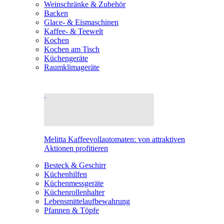
Weinschränke & Zubehör
Backen
Glace- & Eismaschinen
Kaffee- & Teewelt
Kochen
Kochen am Tisch
Küchengeräte
Raumklimageräte
Melitta Kaffeevollautomaten: von attraktiven
Aktionen profitieren
Besteck & Geschirr
Küchenhilfen
Küchenmessgeräte
Küchenrollenhalter
Lebensmittelaufbewahrung
Pfannen & Töpfe