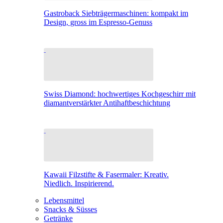
Gastroback Siebträgermaschinen: kompakt im
Design, gross im Espresso-Genuss
Swiss Diamond: hochwertiges Kochgeschirr mit
diamantverstärkter Antihaftbeschichtung
Kawaii Filzstifte & Fasermaler: Kreativ.
Niedlich. Inspirierend.
Lebensmittel
Snacks & Süsses
Getränke