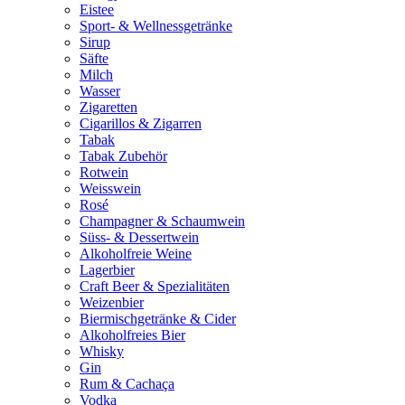
Eistee
Sport- & Wellnessgetränke
Sirup
Säfte
Milch
Wasser
Zigaretten
Cigarillos & Zigarren
Tabak
Tabak Zubehör
Rotwein
Weisswein
Rosé
Champagner & Schaumwein
Süss- & Dessertwein
Alkoholfreie Weine
Lagerbier
Craft Beer & Spezialitäten
Weizenbier
Biermischgetränke & Cider
Alkoholfreies Bier
Whisky
Gin
Rum & Cachaça
Vodka