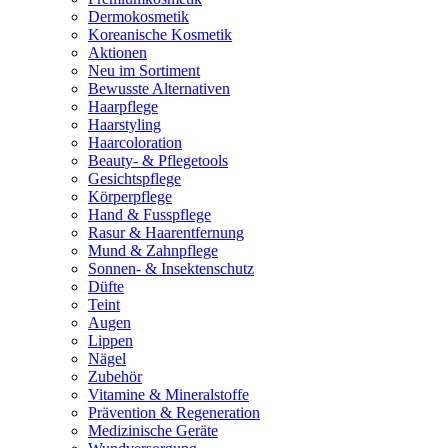
Dermokosmetik
Koreanische Kosmetik
Aktionen
Neu im Sortiment
Bewusste Alternativen
Haarpflege
Haarstyling
Haarcoloration
Beauty- & Pflegetools
Gesichtspflege
Körperpflege
Hand & Fusspflege
Rasur & Haarentfernung
Mund & Zahnpflege
Sonnen- & Insektenschutz
Düfte
Teint
Augen
Lippen
Nägel
Zubehör
Vitamine & Mineralstoffe
Prävention & Regeneration
Medizinische Geräte