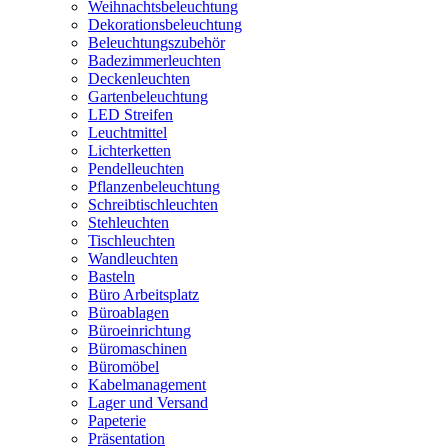
Weihnachtsbeleuchtung
Dekorationsbeleuchtung
Beleuchtungszubehör
Badezimmerleuchten
Deckenleuchten
Gartenbeleuchtung
LED Streifen
Leuchtmittel
Lichterketten
Pendelleuchten
Pflanzenbeleuchtung
Schreibtischleuchten
Stehleuchten
Tischleuchten
Wandleuchten
Basteln
Büro Arbeitsplatz
Büroablagen
Büroeinrichtung
Büromaschinen
Büromöbel
Kabelmanagement
Lager und Versand
Papeterie
Präsentation