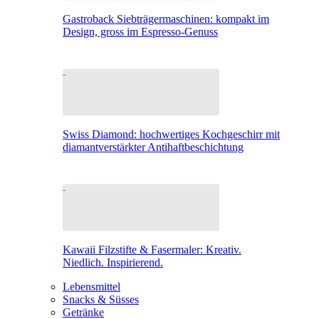
Gastroback Siebträgermaschinen: kompakt im
Design, gross im Espresso-Genuss
Swiss Diamond: hochwertiges Kochgeschirr mit
diamantverstärkter Antihaftbeschichtung
Kawaii Filzstifte & Fasermaler: Kreativ.
Niedlich. Inspirierend.
Lebensmittel
Snacks & Süsses
Getränke