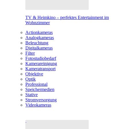
TV & Heimkino – perfektes Entertainment im
Wohnzimmer
Actionkameras
Analogkameras
Beleuchtung
Digitalkameras
Filter
Fotostudiobedarf
Kamerareinigung
Kameratransport
Objektive
Optik
Professional
Speichermedien
Stative
Stromversorgung
Videokameras