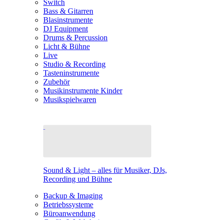
Switch
Bass & Gitarren
Blasinstrumente
DJ Equipment
Drums & Percussion
Licht & Bühne
Live
Studio & Recording
Tasteninstrumente
Zubehör
Musikinstrumente Kinder
Musikspielwaren
Sound & Light – alles für Musiker, DJs,
Recording und Bühne
Backup & Imaging
Betriebssysteme
Büroanwendung