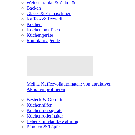
Weinschränke & Zubehör
Backen
Glace- & Eismaschinen
Kaffee- & Teewelt
Kochen
Kochen am Tisch
Küchengeräte
Raumklimageräte
Melitta Kaffeevollautomaten: von attraktiven
Aktionen profitieren
Besteck & Geschirr
Küchenhilfen
Küchenmessgeräte
Küchenrollenhalter
Lebensmittelaufbewahrung
Pfannen & Töpfe