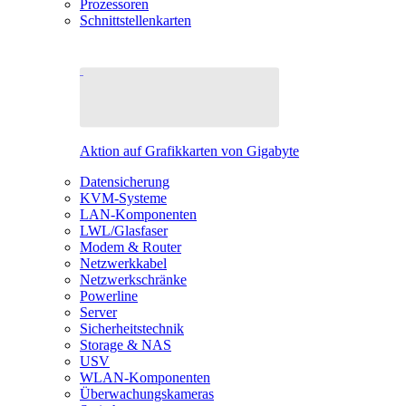
Prozessoren
Schnittstellenkarten
Aktion auf Grafikkarten von Gigabyte
Datensicherung
KVM-Systeme
LAN-Komponenten
LWL/Glasfaser
Modem & Router
Netzwerkkabel
Netzwerkschränke
Powerline
Server
Sicherheitstechnik
Storage & NAS
USV
WLAN-Komponenten
Überwachungskameras