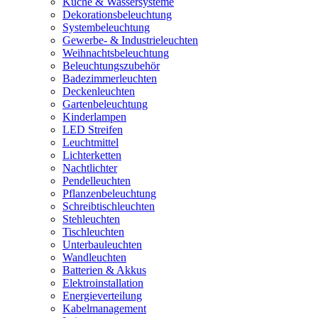
Küche & Wassersysteme
Dekorationsbeleuchtung
Systembeleuchtung
Gewerbe- & Industrieleuchten
Weihnachtsbeleuchtung
Beleuchtungszubehör
Badezimmerleuchten
Deckenleuchten
Gartenbeleuchtung
Kinderlampen
LED Streifen
Leuchtmittel
Lichterketten
Nachtlichter
Pendelleuchten
Pflanzenbeleuchtung
Schreibtischleuchten
Stehleuchten
Tischleuchten
Unterbauleuchten
Wandleuchten
Batterien & Akkus
Elektroinstallation
Energieverteilung
Kabelmanagement