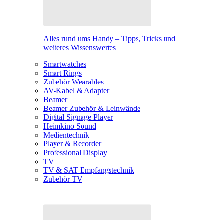
Alles rund ums Handy – Tipps, Tricks und
weiteres Wissenswertes
Smartwatches
Smart Rings
Zubehör Wearables
AV-Kabel & Adapter
Beamer
Beamer Zubehör & Leinwände
Digital Signage Player
Heimkino Sound
Medientechnik
Player & Recorder
Professional Display
TV
TV & SAT Empfangstechnik
Zubehör TV