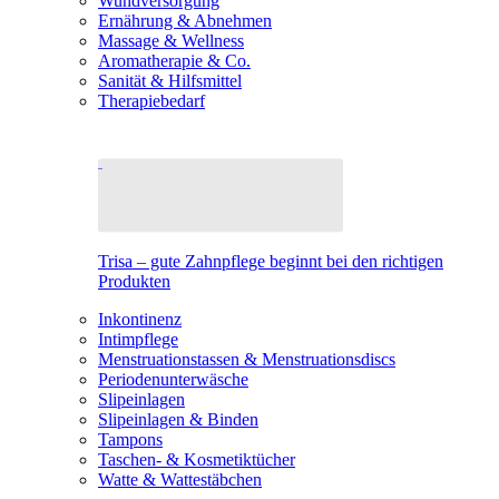
Wundversorgung
Ernährung & Abnehmen
Massage & Wellness
Aromatherapie & Co.
Sanität & Hilfsmittel
Therapiebedarf
Trisa – gute Zahnpflege beginnt bei den richtigen
Produkten
Inkontinenz
Intimpflege
Menstruationstassen & Menstruationsdiscs
Periodenunterwäsche
Slipeinlagen
Slipeinlagen & Binden
Tampons
Taschen- & Kosmetiktücher
Watte & Wattestäbchen