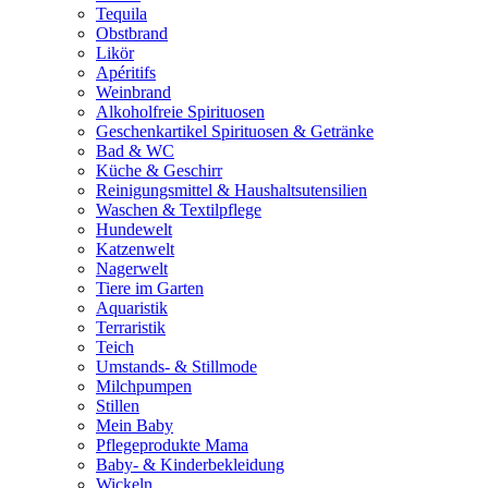
Tequila
Obstbrand
Likör
Apéritifs
Weinbrand
Alkoholfreie Spirituosen
Geschenkartikel Spirituosen & Getränke
Bad & WC
Küche & Geschirr
Reinigungsmittel & Haushaltsutensilien
Waschen & Textilpflege
Hundewelt
Katzenwelt
Nagerwelt
Tiere im Garten
Aquaristik
Terraristik
Teich
Umstands- & Stillmode
Milchpumpen
Stillen
Mein Baby
Pflegeprodukte Mama
Baby- & Kinderbekleidung
Wickeln