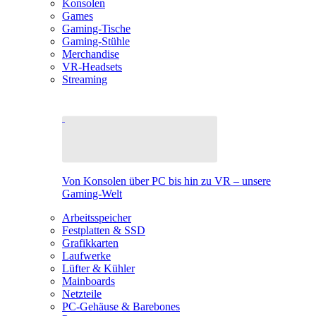
Konsolen
Games
Gaming-Tische
Gaming-Stühle
Merchandise
VR-Headsets
Streaming
Von Konsolen über PC bis hin zu VR – unsere
Gaming-Welt
Arbeitsspeicher
Festplatten & SSD
Grafikkarten
Laufwerke
Lüfter & Kühler
Mainboards
Netzteile
PC-Gehäuse & Barebones