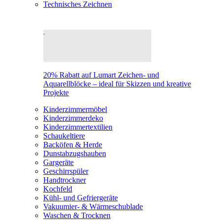
Technisches Zeichnen
20% Rabatt auf Lumart Zeichen- und
Aquarellblöcke – ideal für Skizzen und kreative
Projekte
Kinderzimmermöbel
Kinderzimmerdeko
Kinderzimmertextilien
Schaukeltiere
Backöfen & Herde
Dunstabzugshauben
Gargeräte
Geschirrspüler
Handtrockner
Kochfeld
Kühl- und Gefriergeräte
Vakuumier- & Wärmeschublade
Waschen & Trocknen