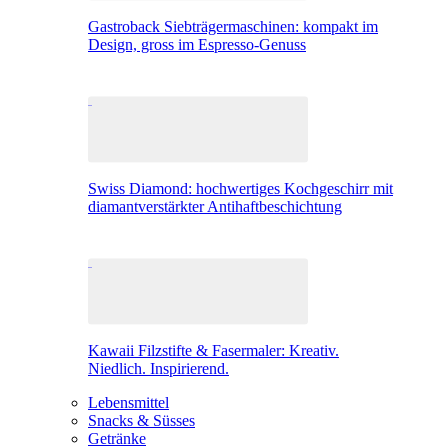
Gastroback Siebträgermaschinen: kompakt im
Design, gross im Espresso-Genuss
Swiss Diamond: hochwertiges Kochgeschirr mit
diamantverstärkter Antihaftbeschichtung
Kawaii Filzstifte & Fasermaler: Kreativ.
Niedlich. Inspirierend.
Lebensmittel
Snacks & Süsses
Getränke