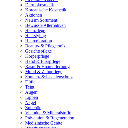
Dermokosmetik
Koreanische Kosmetik
Aktionen
Neu im Sortiment
Bewusste Alternativen
Haarpflege
Haarstyling
Haarcoloration
Beauty- & Pflegetools
Gesichtspflege
Körperpflege
Hand & Fusspflege
Rasur & Haarentfernung
Mund & Zahnpflege
Sonnen- & Insektenschutz
Düfte
Teint
Augen
Lippen
Nägel
Zubehör
Vitamine & Mineralstoffe
Prävention & Regeneration
Medizinische Geräte