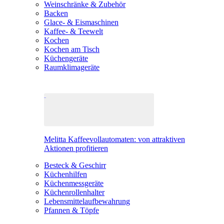
Weinschränke & Zubehör
Backen
Glace- & Eismaschinen
Kaffee- & Teewelt
Kochen
Kochen am Tisch
Küchengeräte
Raumklimageräte
Melitta Kaffeevollautomaten: von attraktiven
Aktionen profitieren
Besteck & Geschirr
Küchenhilfen
Küchenmessgeräte
Küchenrollenhalter
Lebensmittelaufbewahrung
Pfannen & Töpfe