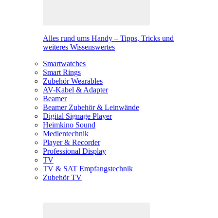
Alles rund ums Handy – Tipps, Tricks und
weiteres Wissenswertes
Smartwatches
Smart Rings
Zubehör Wearables
AV-Kabel & Adapter
Beamer
Beamer Zubehör & Leinwände
Digital Signage Player
Heimkino Sound
Medientechnik
Player & Recorder
Professional Display
TV
TV & SAT Empfangstechnik
Zubehör TV