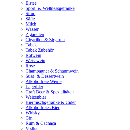
Eistee
Sport- & Wellnessgetränke
Sirup
Säfte
Milch
Wasser
Zigaretten
Cigarillos & Zigarren
Tabak
Tabak Zubehör
Rotwein
Weisswein
Rosé
Champagner & Schaumwein
Süss- & Dessertwein
Alkoholfreie Weine
Lagerbier
Craft Beer & Spezialitäten
Weizenbier
Biermischgetränke & Cider
Alkoholfreies Bier
Whisky
Gin
Rum & Cachaça
Vodka