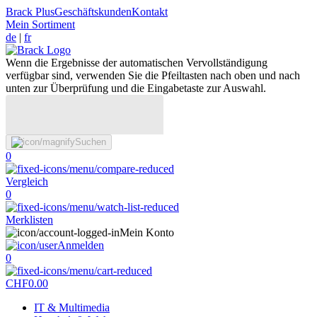
Brack Plus
Geschäftskunden
Kontakt
Mein Sortiment
de
|
fr
Wenn die Ergebnisse der automatischen Vervollständigung
verfügbar sind, verwenden Sie die Pfeiltasten nach oben und nach
unten zur Überprüfung und die Eingabetaste zur Auswahl.
Suchen
0
Vergleich
0
Merklisten
Mein Konto
Anmelden
0
CHF
0.00
IT & Multimedia