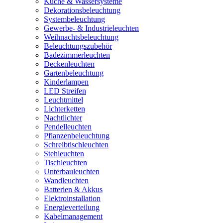
Küche & Wassersysteme
Dekorationsbeleuchtung
Systembeleuchtung
Gewerbe- & Industrieleuchten
Weihnachtsbeleuchtung
Beleuchtungszubehör
Badezimmerleuchten
Deckenleuchten
Gartenbeleuchtung
Kinderlampen
LED Streifen
Leuchtmittel
Lichterketten
Nachtlichter
Pendelleuchten
Pflanzenbeleuchtung
Schreibtischleuchten
Stehleuchten
Tischleuchten
Unterbauleuchten
Wandleuchten
Batterien & Akkus
Elektroinstallation
Energieverteilung
Kabelmanagement