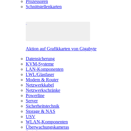
Prozessoren
Schnittstellenkarten
Aktion auf Grafikkarten von Gigabyte
Datensicherung
KVM-Systeme
LAN-Komponenten
LWL/Glasfaser
Modem & Router
Netzwerkkabel
Netzwerkschränke
Powerline
Server
Sicherheitstechnik
Storage & NAS
USV
WLAN-Komponenten
Überwachungskameras