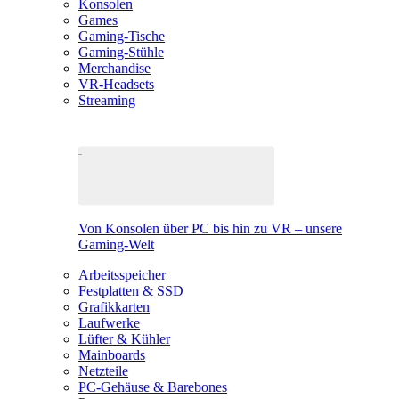
Konsolen
Games
Gaming-Tische
Gaming-Stühle
Merchandise
VR-Headsets
Streaming
Von Konsolen über PC bis hin zu VR – unsere
Gaming-Welt
Arbeitsspeicher
Festplatten & SSD
Grafikkarten
Laufwerke
Lüfter & Kühler
Mainboards
Netzteile
PC-Gehäuse & Barebones