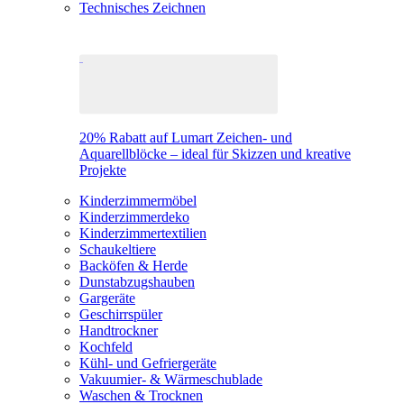
Technisches Zeichnen
20% Rabatt auf Lumart Zeichen- und
Aquarellblöcke – ideal für Skizzen und kreative
Projekte
Kinderzimmermöbel
Kinderzimmerdeko
Kinderzimmertextilien
Schaukeltiere
Backöfen & Herde
Dunstabzugshauben
Gargeräte
Geschirrspüler
Handtrockner
Kochfeld
Kühl- und Gefriergeräte
Vakuumier- & Wärmeschublade
Waschen & Trocknen