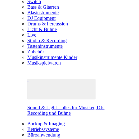
Switch
Bass & Gitarren
Blasinstrumente
DJ Equipment
Drums & Percussion
Licht & Bühne
Live
Studio & Recording
Tasteninstrumente
Zubehör
Musikinstrumente Kinder
Musikspielwaren
Sound & Light – alles für Musiker, DJs,
Recording und Bühne
Backup & Imaging
Betriebssysteme
Büroanwendung