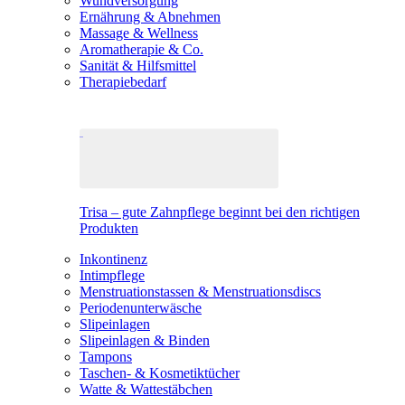
Wundversorgung
Ernährung & Abnehmen
Massage & Wellness
Aromatherapie & Co.
Sanität & Hilfsmittel
Therapiebedarf
Trisa – gute Zahnpflege beginnt bei den richtigen
Produkten
Inkontinenz
Intimpflege
Menstruationstassen & Menstruationsdiscs
Periodenunterwäsche
Slipeinlagen
Slipeinlagen & Binden
Tampons
Taschen- & Kosmetiktücher
Watte & Wattestäbchen