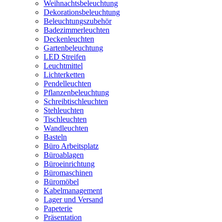
Weihnachtsbeleuchtung
Dekorationsbeleuchtung
Beleuchtungszubehör
Badezimmerleuchten
Deckenleuchten
Gartenbeleuchtung
LED Streifen
Leuchtmittel
Lichterketten
Pendelleuchten
Pflanzenbeleuchtung
Schreibtischleuchten
Stehleuchten
Tischleuchten
Wandleuchten
Basteln
Büro Arbeitsplatz
Büroablagen
Büroeinrichtung
Büromaschinen
Büromöbel
Kabelmanagement
Lager und Versand
Papeterie
Präsentation