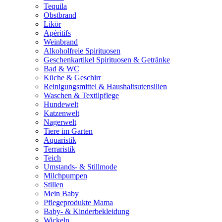
Tequila
Obstbrand
Likör
Apéritifs
Weinbrand
Alkoholfreie Spirituosen
Geschenkartikel Spirituosen & Getränke
Bad & WC
Küche & Geschirr
Reinigungsmittel & Haushaltsutensilien
Waschen & Textilpflege
Hundewelt
Katzenwelt
Nagerwelt
Tiere im Garten
Aquaristik
Terraristik
Teich
Umstands- & Stillmode
Milchpumpen
Stillen
Mein Baby
Pflegeprodukte Mama
Baby- & Kinderbekleidung
Wickeln