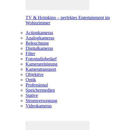
TV & Heimkino – perfektes Entertainment im
Wohnzimmer
Actionkameras
Analogkameras
Beleuchtung
Digitalkameras
Filter
Fotostudiobedarf
Kamerareinigung
Kameratransport
Objektive
Optik
Professional
Speichermedien
Stative
Stromversorgung
Videokameras