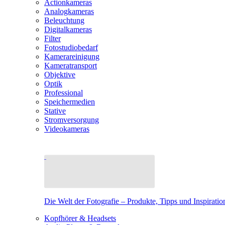
Actionkameras
Analogkameras
Beleuchtung
Digitalkameras
Filter
Fotostudiobedarf
Kamerareinigung
Kameratransport
Objektive
Optik
Professional
Speichermedien
Stative
Stromversorgung
Videokameras
Die Welt der Fotografie – Produkte, Tipps und Inspiratio
Kopfhörer & Headsets