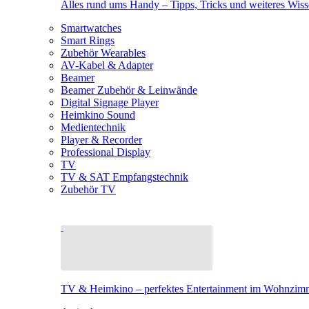
Alles rund ums Handy – Tipps, Tricks und weiteres Wis
Smartwatches
Smart Rings
Zubehör Wearables
AV-Kabel & Adapter
Beamer
Beamer Zubehör & Leinwände
Digital Signage Player
Heimkino Sound
Medientechnik
Player & Recorder
Professional Display
TV
TV & SAT Empfangstechnik
Zubehör TV
TV & Heimkino – perfektes Entertainment im Wohnzim