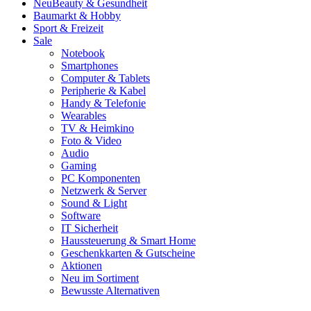
Neu
Beauty & Gesundheit
Baumarkt & Hobby
Sport & Freizeit
Sale
Notebook
Smartphones
Computer & Tablets
Peripherie & Kabel
Handy & Telefonie
Wearables
TV & Heimkino
Foto & Video
Audio
Gaming
PC Komponenten
Netzwerk & Server
Sound & Light
Software
IT Sicherheit
Haussteuerung & Smart Home
Geschenkkarten & Gutscheine
Aktionen
Neu im Sortiment
Bewusste Alternativen