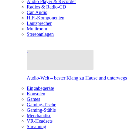
Audio Player & Recorder
Radios & Radio-CD
Car-Audio
HiFi-Komponenten
Lautsprecher
Multiroom
Stereoanlagen
Audio-Welt – bester Klang zu Hause und unterwegs
Eingabegeräte
Konsolen
Games
Gaming-Tische
Gaming-Stühle
Merchandise
VR-Headsets
Streaming