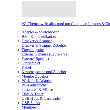
PC-Themenwelt: alles rund um Computer, Laptops & Z
Adapter & Switchboxen
Büro Kommunikation
Drucker & Scanner
Drucker & Scanner Zubehör
Eingabegeräte
Externe Gehäuse (Laufwerke)
Externer Speicher
Grafiktablet
Kabel
Kassensysteme und Zubehör
Monitor Zubehör
PC-Kabel/-Adapter
PC-Lautsprecher
Tastaturen & Mäuse
Tinte & Toner
USB Hubs & Cardreader
USB Sticks
Monitore