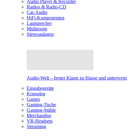
Audio Player & Recorder
Radios & Radio-CD
Car-Audio
HiFi-Komponenten
Lautsprecher
Multiroom
Stereoanlagen
Audio-Welt – bester Klang zu Hause und unterwegs
Eingabegeräte
Konsolen
Games
Gaming-Tische
Gaming-Stühle
Merchandise
VR-Headsets
Streaming