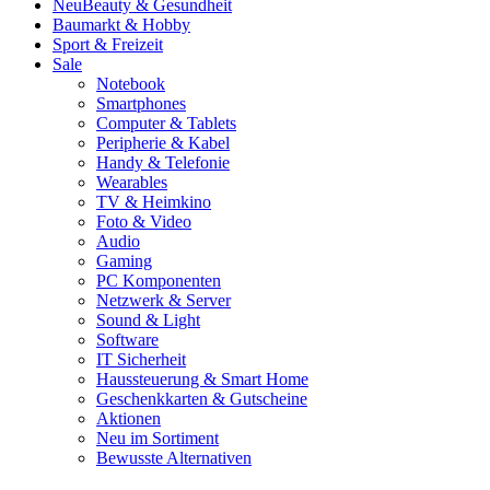
Neu
Beauty & Gesundheit
Baumarkt & Hobby
Sport & Freizeit
Sale
Notebook
Smartphones
Computer & Tablets
Peripherie & Kabel
Handy & Telefonie
Wearables
TV & Heimkino
Foto & Video
Audio
Gaming
PC Komponenten
Netzwerk & Server
Sound & Light
Software
IT Sicherheit
Haussteuerung & Smart Home
Geschenkkarten & Gutscheine
Aktionen
Neu im Sortiment
Bewusste Alternativen