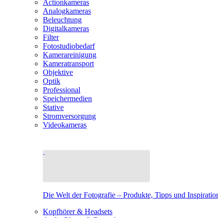
Actionkameras
Analogkameras
Beleuchtung
Digitalkameras
Filter
Fotostudiobedarf
Kamerareinigung
Kameratransport
Objektive
Optik
Professional
Speichermedien
Stative
Stromversorgung
Videokameras
Die Welt der Fotografie – Produkte, Tipps und Inspiratio
Kopfhörer & Headsets