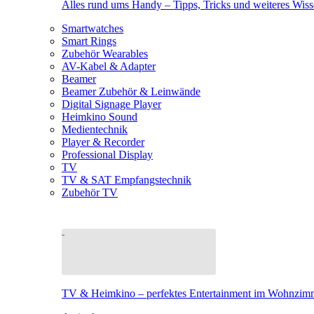
Alles rund ums Handy – Tipps, Tricks und weiteres Wis
Smartwatches
Smart Rings
Zubehör Wearables
AV-Kabel & Adapter
Beamer
Beamer Zubehör & Leinwände
Digital Signage Player
Heimkino Sound
Medientechnik
Player & Recorder
Professional Display
TV
TV & SAT Empfangstechnik
Zubehör TV
TV & Heimkino – perfektes Entertainment im Wohnzim