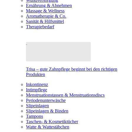
Wundversorgung
Ernährung & Abnehmen
Massage & Wellness
Aromatherapie & Co.
Sanität & Hilfsmittel
Therapiebedarf
Trisa – gute Zahnpflege beginnt bei den richtigen
Produkten
Inkontinenz
Intimpflege
Menstruationstassen & Menstruationsdiscs
Periodenunterwäsche
Slipeinlagen
Slipeinlagen & Binden
Tampons
Taschen- & Kosmetiktücher
Watte & Wattestäbchen