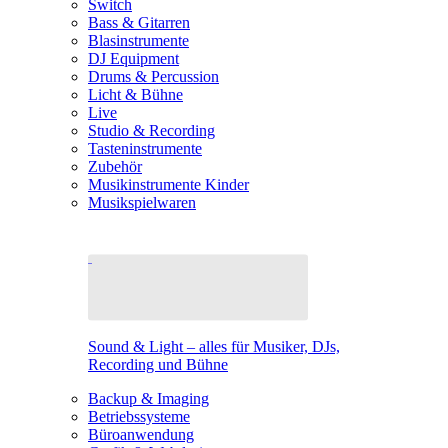
Switch
Bass & Gitarren
Blasinstrumente
DJ Equipment
Drums & Percussion
Licht & Bühne
Live
Studio & Recording
Tasteninstrumente
Zubehör
Musikinstrumente Kinder
Musikspielwaren
Sound & Light – alles für Musiker, DJs,
Recording und Bühne
Backup & Imaging
Betriebssysteme
Büroanwendung