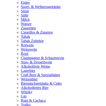
Eistee
Sport- & Wellnessgetränke
Sirup
Säfte
Milch
Wasser
Zigaretten
Cigarillos & Zigarren
Tabak
Tabak Zubehör
Rotwein
Weisswein
Rosé
Champagner & Schaumwein
Süss- & Dessertwein
Alkoholfreie Weine
Lagerbier
Craft Beer & Spezialitäten
Weizenbier
Biermischgetränke & Cider
Alkoholfreies Bier
Whisky
Gin
Rum & Cachaça
Vodka