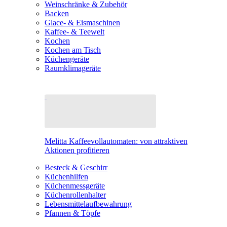
Weinschränke & Zubehör
Backen
Glace- & Eismaschinen
Kaffee- & Teewelt
Kochen
Kochen am Tisch
Küchengeräte
Raumklimageräte
Melitta Kaffeevollautomaten: von attraktiven
Aktionen profitieren
Besteck & Geschirr
Küchenhilfen
Küchenmessgeräte
Küchenrollenhalter
Lebensmittelaufbewahrung
Pfannen & Töpfe