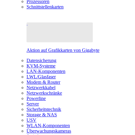
Prozessoren
Schnittstellenkarten
Aktion auf Grafikkarten von Gigabyte
Datensicherung
KVM-Systeme
LAN-Komponenten
LWL/Glasfaser
Modem & Router
Netzwerkkabel
Netzwerkschränke
Powerline
Server
Sicherheitstechnik
Storage & NAS
USV
WLAN-Komponenten
Überwachungskameras