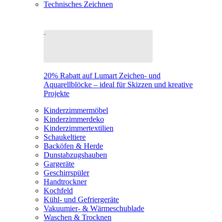
Technisches Zeichnen
20% Rabatt auf Lumart Zeichen- und
Aquarellblöcke – ideal für Skizzen und kreative
Projekte
Kinderzimmermöbel
Kinderzimmerdeko
Kinderzimmertextilien
Schaukeltiere
Backöfen & Herde
Dunstabzugshauben
Gargeräte
Geschirrspüler
Handtrockner
Kochfeld
Kühl- und Gefriergeräte
Vakuumier- & Wärmeschublade
Waschen & Trocknen