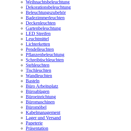
Weihnachtsbeleuchtung
Dekorationsbeleuchtung
Beleuchtungszubehör
Badezimmerleuchten
Deckenleuchten
Gartenbeleuchtung
LED Streifen
Leuchtmittel
Lichterketten
Pendelleuchten
Pflanzenbeleuchtung
Schreibtischleuchten
Stehleuchten
Tischleuchten
Wandleuchten
Basteln
Büro Arbeitsplatz
Büroablagen
Büroeinrichtung
Büromaschinen
Büromöbel
Kabelmanagement
Lager und Versand
Papeterie
Präsentation