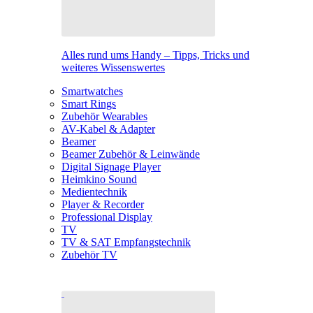
Alles rund ums Handy – Tipps, Tricks und
weiteres Wissenswertes
Smartwatches
Smart Rings
Zubehör Wearables
AV-Kabel & Adapter
Beamer
Beamer Zubehör & Leinwände
Digital Signage Player
Heimkino Sound
Medientechnik
Player & Recorder
Professional Display
TV
TV & SAT Empfangstechnik
Zubehör TV