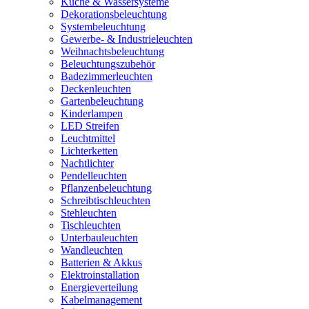
Küche & Wassersysteme
Dekorationsbeleuchtung
Systembeleuchtung
Gewerbe- & Industrieleuchten
Weihnachtsbeleuchtung
Beleuchtungszubehör
Badezimmerleuchten
Deckenleuchten
Gartenbeleuchtung
Kinderlampen
LED Streifen
Leuchtmittel
Lichterketten
Nachtlichter
Pendelleuchten
Pflanzenbeleuchtung
Schreibtischleuchten
Stehleuchten
Tischleuchten
Unterbauleuchten
Wandleuchten
Batterien & Akkus
Elektroinstallation
Energieverteilung
Kabelmanagement