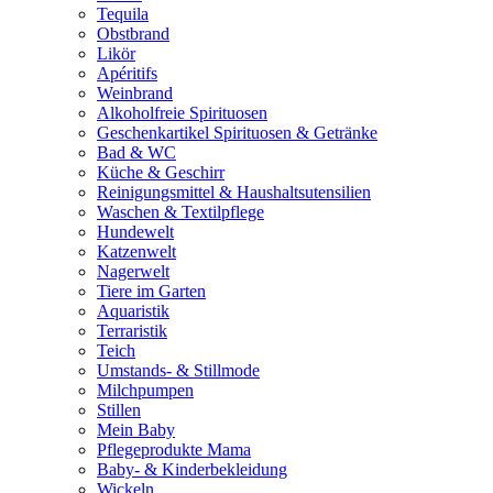
Tequila
Obstbrand
Likör
Apéritifs
Weinbrand
Alkoholfreie Spirituosen
Geschenkartikel Spirituosen & Getränke
Bad & WC
Küche & Geschirr
Reinigungsmittel & Haushaltsutensilien
Waschen & Textilpflege
Hundewelt
Katzenwelt
Nagerwelt
Tiere im Garten
Aquaristik
Terraristik
Teich
Umstands- & Stillmode
Milchpumpen
Stillen
Mein Baby
Pflegeprodukte Mama
Baby- & Kinderbekleidung
Wickeln