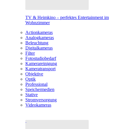
TV & Heimkino – perfektes Entertainment im
Wohnzimmer
Actionkameras
Analogkameras
Beleuchtung
Digitalkameras
Filter
Fotostudiobedarf
Kamerareinigung
Kameratransport
Objektive
Optik
Professional
Speichermedien
Stative
Stromversorgung
Videokameras