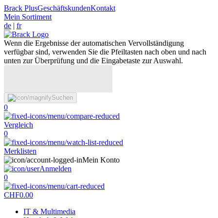
Brack Plus
Geschäftskunden
Kontakt
Mein Sortiment
de
|
fr
Wenn die Ergebnisse der automatischen Vervollständigung
verfügbar sind, verwenden Sie die Pfeiltasten nach oben und nach
unten zur Überprüfung und die Eingabetaste zur Auswahl.
Suchen
0
Vergleich
0
Merklisten
Mein Konto
Anmelden
0
CHF
0.00
IT & Multimedia