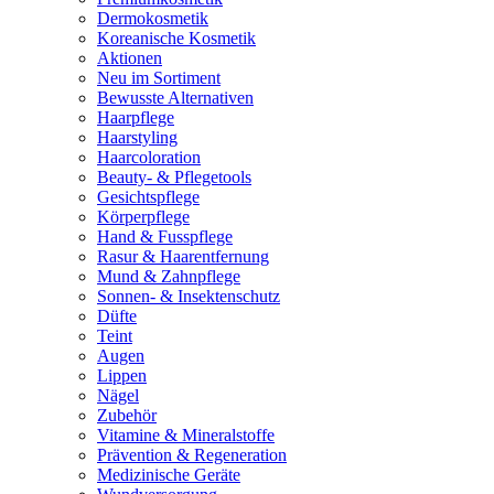
Dermokosmetik
Koreanische Kosmetik
Aktionen
Neu im Sortiment
Bewusste Alternativen
Haarpflege
Haarstyling
Haarcoloration
Beauty- & Pflegetools
Gesichtspflege
Körperpflege
Hand & Fusspflege
Rasur & Haarentfernung
Mund & Zahnpflege
Sonnen- & Insektenschutz
Düfte
Teint
Augen
Lippen
Nägel
Zubehör
Vitamine & Mineralstoffe
Prävention & Regeneration
Medizinische Geräte