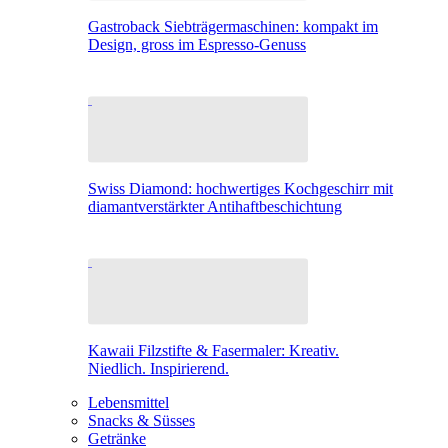
Gastroback Siebträgermaschinen: kompakt im
Design, gross im Espresso-Genuss
Swiss Diamond: hochwertiges Kochgeschirr mit
diamantverstärkter Antihaftbeschichtung
Kawaii Filzstifte & Fasermaler: Kreativ.
Niedlich. Inspirierend.
Lebensmittel
Snacks & Süsses
Getränke