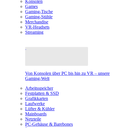
Konsolen
Games
Gaming-Tische
Gaming-Stühle
Merchandise
VR-Headsets
Streaming
Von Konsolen über PC bis hin zu VR – unsere
Gaming-Welt
Arbeitsspeicher
Festplatten & SSD
Grafikkarten
Laufwerke
Lüfter & Kühler
Mainboards
Netzteile
PC-Gehäuse & Barebones