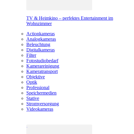
TV & Heimkino – perfektes Entertainment im
Wohnzimmer
Actionkameras
Analogkameras
Beleuchtung
Digitalkameras
Filter
Fotostudiobedarf
Kamerareinigung
Kameratransport
Objektive
Optik
Professional
Speichermedien
Stative
Stromversorgung
Videokameras