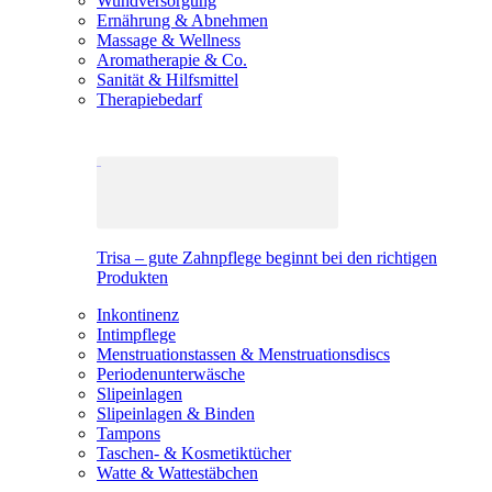
Wundversorgung
Ernährung & Abnehmen
Massage & Wellness
Aromatherapie & Co.
Sanität & Hilfsmittel
Therapiebedarf
Trisa – gute Zahnpflege beginnt bei den richtigen
Produkten
Inkontinenz
Intimpflege
Menstruationstassen & Menstruationsdiscs
Periodenunterwäsche
Slipeinlagen
Slipeinlagen & Binden
Tampons
Taschen- & Kosmetiktücher
Watte & Wattestäbchen