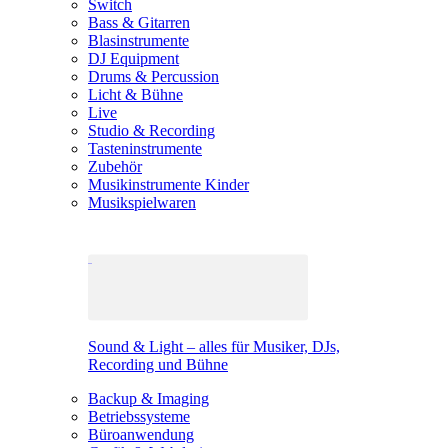
Switch
Bass & Gitarren
Blasinstrumente
DJ Equipment
Drums & Percussion
Licht & Bühne
Live
Studio & Recording
Tasteninstrumente
Zubehör
Musikinstrumente Kinder
Musikspielwaren
Sound & Light – alles für Musiker, DJs,
Recording und Bühne
Backup & Imaging
Betriebssysteme
Büroanwendung