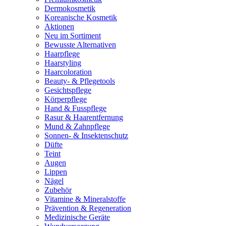
Dermokosmetik
Koreanische Kosmetik
Aktionen
Neu im Sortiment
Bewusste Alternativen
Haarpflege
Haarstyling
Haarcoloration
Beauty- & Pflegetools
Gesichtspflege
Körperpflege
Hand & Fusspflege
Rasur & Haarentfernung
Mund & Zahnpflege
Sonnen- & Insektenschutz
Düfte
Teint
Augen
Lippen
Nägel
Zubehör
Vitamine & Mineralstoffe
Prävention & Regeneration
Medizinische Geräte