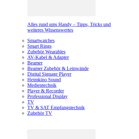
Alles rund ums Handy – Tipps, Tricks und
weiteres Wissenswertes
Smartwatches
Smart Rings
Zubehör Wearables
AV-Kabel & Adapter
Beamer
Beamer Zubehör & Leinwände
Digital Signage Player
Heimkino Sound
Medientechnik
Player & Recorder
Professional Display
TV
TV & SAT Empfangstechnik
Zubehör TV