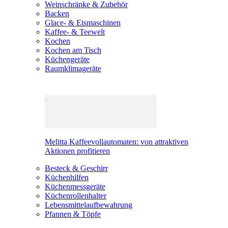
Weinschränke & Zubehör
Backen
Glace- & Eismaschinen
Kaffee- & Teewelt
Kochen
Kochen am Tisch
Küchengeräte
Raumklimageräte
Melitta Kaffeevollautomaten: von attraktiven
Aktionen profitieren
Besteck & Geschirr
Küchenhilfen
Küchenmessgeräte
Küchenrollenhalter
Lebensmittelaufbewahrung
Pfannen & Töpfe