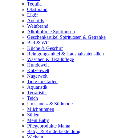
Tequila
Obstbrand
Likör
Apéritifs
Weinbrand
Alkoholfreie Spirituosen
Geschenkartikel Spirituosen & Getränke
Bad & WC
Küche & Geschirr
Reinigungsmittel & Haushaltsutensilien
Waschen & Textilpflege
Hundewelt
Katzenwelt
Nagerwelt
Tiere im Garten
Aquaristik
Terraristik
Teich
Umstands- & Stillmode
Milchpumpen
Stillen
Mein Baby
Pflegeprodukte Mama
Baby- & Kinderbekleidung
Wickeln