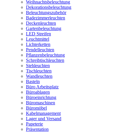
Weihnachtsbeleuchtung
Dekorationsbeleuchtung
Beleuchtungszubehör
Badezimmerleuchten
Deckenleuchten
Gartenbeleuchtung
LED Streifen
Leuchtmittel
Lichterketten
Pendelleuchten
Pflanzenbeleuchtung
Schreibtischleuchten
Stehleuchten
Tischleuchten
Wandleuchten
Basteln
Büro Arbeitsplatz
Büroablagen
Büroeinrichtung
Büromaschinen
Büromöbel
Kabelmanagement
Lager und Versand
Papeterie
Präsentation