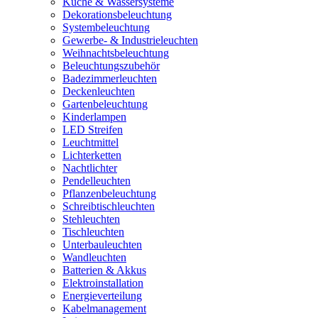
Küche & Wassersysteme
Dekorationsbeleuchtung
Systembeleuchtung
Gewerbe- & Industrieleuchten
Weihnachtsbeleuchtung
Beleuchtungszubehör
Badezimmerleuchten
Deckenleuchten
Gartenbeleuchtung
Kinderlampen
LED Streifen
Leuchtmittel
Lichterketten
Nachtlichter
Pendelleuchten
Pflanzenbeleuchtung
Schreibtischleuchten
Stehleuchten
Tischleuchten
Unterbauleuchten
Wandleuchten
Batterien & Akkus
Elektroinstallation
Energieverteilung
Kabelmanagement