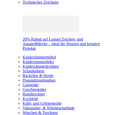
Technisches Zeichnen
20% Rabatt auf Lumart Zeichen- und
Aquarellblöcke – ideal für Skizzen und kreative
Projekte
Kinderzimmermöbel
Kinderzimmerdeko
Kinderzimmertextilien
Schaukeltiere
Backöfen & Herde
Dunstabzugshauben
Gargeräte
Geschirrspüler
Handtrockner
Kochfeld
Kühl- und Gefriergeräte
Vakuumier- & Wärmeschublade
Waschen & Trocknen