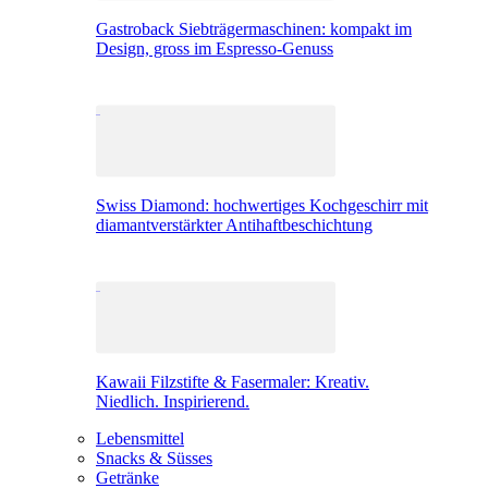
Gastroback Siebträgermaschinen: kompakt im
Design, gross im Espresso-Genuss
Swiss Diamond: hochwertiges Kochgeschirr mit
diamantverstärkter Antihaftbeschichtung
Kawaii Filzstifte & Fasermaler: Kreativ.
Niedlich. Inspirierend.
Lebensmittel
Snacks & Süsses
Getränke