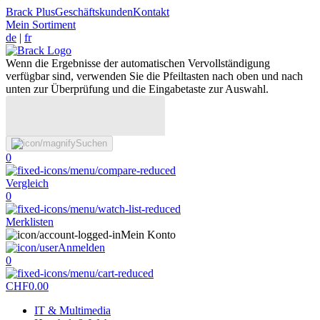
Brack Plus
Geschäftskunden
Kontakt
Mein Sortiment
de
|
fr
Wenn die Ergebnisse der automatischen Vervollständigung
verfügbar sind, verwenden Sie die Pfeiltasten nach oben und nach
unten zur Überprüfung und die Eingabetaste zur Auswahl.
Suchen
0
Vergleich
0
Merklisten
Mein Konto
Anmelden
0
CHF
0.00
IT & Multimedia