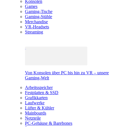
Konsolen
Games
Gaming-Tische
Gaming-Stühle
Merchandise
VR-Headsets
Streaming
Von Konsolen über PC bis hin zu VR – unsere
Gaming-Welt
Arbeitsspeicher
Festplatten & SSD
Grafikkarten
Laufwerke
Lüfter & Kühler
Mainboards
Netzteile
PC-Gehäuse & Barebones