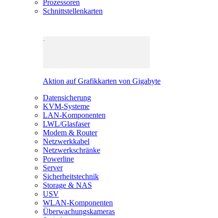
Prozessoren
Schnittstellenkarten
Aktion auf Grafikkarten von Gigabyte
Datensicherung
KVM-Systeme
LAN-Komponenten
LWL/Glasfaser
Modem & Router
Netzwerkkabel
Netzwerkschränke
Powerline
Server
Sicherheitstechnik
Storage & NAS
USV
WLAN-Komponenten
Überwachungskameras