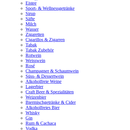
Eistee
Sport- & Wellnessgetränke
Sirup
Säfte
Milch
Wasser
Zigaretten
Cigarillos & Zigarren
Tabak
Tabak Zubehör
Rotwein
Weisswein
Rosé
Champagner & Schaumwein
Süss- & Dessertwein
Alkoholfreie Weine
Lagerbier
Craft Beer & Spezialitäten
Weizenbier
Biermischgetränke & Cider
Alkoholfreies Bier
Whisky
Gin
Rum & Cachaça
Vodka