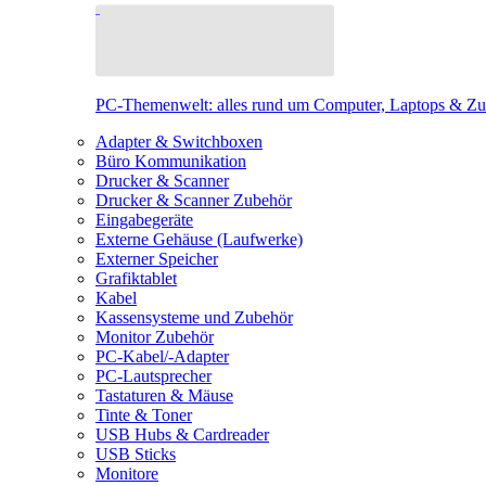
PC-Themenwelt: alles rund um Computer, Laptops & Z
Adapter & Switchboxen
Büro Kommunikation
Drucker & Scanner
Drucker & Scanner Zubehör
Eingabegeräte
Externe Gehäuse (Laufwerke)
Externer Speicher
Grafiktablet
Kabel
Kassensysteme und Zubehör
Monitor Zubehör
PC-Kabel/-Adapter
PC-Lautsprecher
Tastaturen & Mäuse
Tinte & Toner
USB Hubs & Cardreader
USB Sticks
Monitore