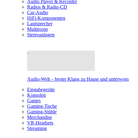
Audio Player & Recorder
Radios & Radio-CD
Car-Audio
HiFi-Komponenten
Lautsprecher
Multiroom
Stereoanlagen
Audio-Welt – bester Klang zu Hause und unterwegs
Eingabegeräte
Konsolen
Games
Gaming-Tische
Gaming-Stühle
Merchandise
VR-Headsets
Streaming