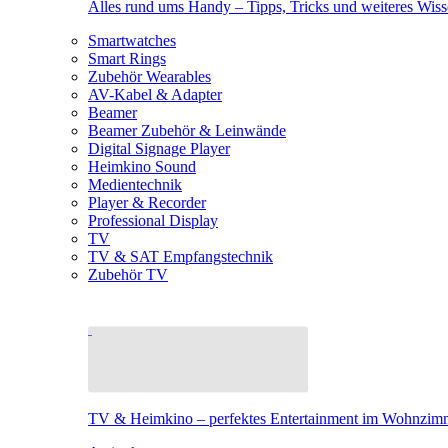
Alles rund ums Handy – Tipps, Tricks und weiteres Wis
Smartwatches
Smart Rings
Zubehör Wearables
AV-Kabel & Adapter
Beamer
Beamer Zubehör & Leinwände
Digital Signage Player
Heimkino Sound
Medientechnik
Player & Recorder
Professional Display
TV
TV & SAT Empfangstechnik
Zubehör TV
TV & Heimkino – perfektes Entertainment im Wohnzim