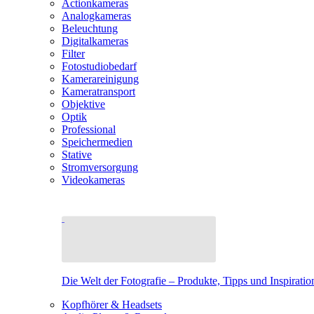
Actionkameras
Analogkameras
Beleuchtung
Digitalkameras
Filter
Fotostudiobedarf
Kamerareinigung
Kameratransport
Objektive
Optik
Professional
Speichermedien
Stative
Stromversorgung
Videokameras
Die Welt der Fotografie – Produkte, Tipps und Inspiratio
Kopfhörer & Headsets