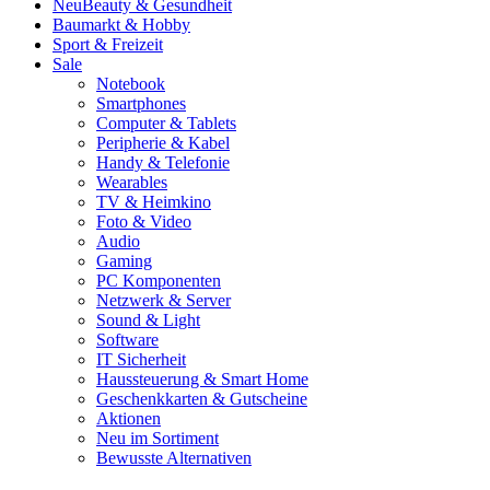
Neu
Beauty & Gesundheit
Baumarkt & Hobby
Sport & Freizeit
Sale
Notebook
Smartphones
Computer & Tablets
Peripherie & Kabel
Handy & Telefonie
Wearables
TV & Heimkino
Foto & Video
Audio
Gaming
PC Komponenten
Netzwerk & Server
Sound & Light
Software
IT Sicherheit
Haussteuerung & Smart Home
Geschenkkarten & Gutscheine
Aktionen
Neu im Sortiment
Bewusste Alternativen