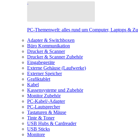
PC-Themenwelt: alles rund um Computer, Laptops & Z
Adapter & Switchboxen
Büro Kommunikation
Drucker & Scanner
Drucker & Scanner Zubehör
Eingabegeräte
Externe Gehäuse (Laufwerke)
Externer Speicher
Grafiktablet
Kabel
Kassensysteme und Zubehör
Monitor Zubehör
PC-Kabel/-Adapter
PC-Lautsprecher
Tastaturen & Mäuse
Tinte & Toner
USB Hubs & Cardreader
USB Sticks
Monitore