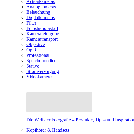
Actionkameras
Analogkameras
Beleuchtung
Digitalkameras
Filter
Fotostudiobedarf
Kamerareinigung
Kameratransport
Objektive
Optik
Professional
Speichermedien
Stative
Stromversorgung
Videokameras
Die Welt der Fotografie – Produkte, Tipps und Inspiratio
Kopfhörer & Headsets