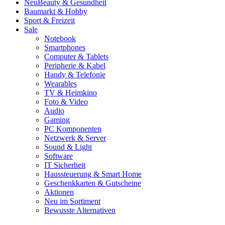
Neu
Beauty & Gesundheit
Baumarkt & Hobby
Sport & Freizeit
Sale
Notebook
Smartphones
Computer & Tablets
Peripherie & Kabel
Handy & Telefonie
Wearables
TV & Heimkino
Foto & Video
Audio
Gaming
PC Komponenten
Netzwerk & Server
Sound & Light
Software
IT Sicherheit
Haussteuerung & Smart Home
Geschenkkarten & Gutscheine
Aktionen
Neu im Sortiment
Bewusste Alternativen