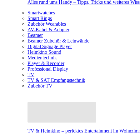
Alles rund ums Handy – Tipps, Tricks und weiteres Wis
Smartwatches
Smart Rings
Zubehör Wearables
AV-Kabel & Adapter
Beamer
Beamer Zubehör & Leinwände
Digital Signage Player
Heimkino Sound
Medientechnik
Player & Recorder
Professional Display
TV
TV & SAT Empfangstechnik
Zubehör TV
TV & Heimkino – perfektes Entertainment im Wohnzim