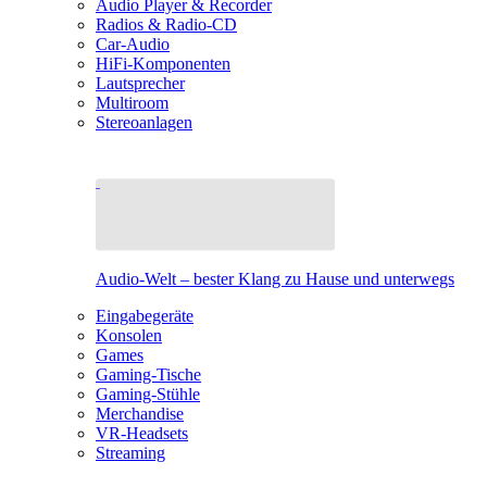
Audio Player & Recorder
Radios & Radio-CD
Car-Audio
HiFi-Komponenten
Lautsprecher
Multiroom
Stereoanlagen
Audio-Welt – bester Klang zu Hause und unterwegs
Eingabegeräte
Konsolen
Games
Gaming-Tische
Gaming-Stühle
Merchandise
VR-Headsets
Streaming