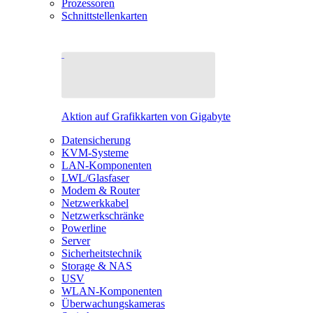
Prozessoren
Schnittstellenkarten
Aktion auf Grafikkarten von Gigabyte
Datensicherung
KVM-Systeme
LAN-Komponenten
LWL/Glasfaser
Modem & Router
Netzwerkkabel
Netzwerkschränke
Powerline
Server
Sicherheitstechnik
Storage & NAS
USV
WLAN-Komponenten
Überwachungskameras