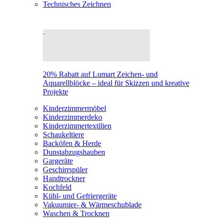
Technisches Zeichnen
20% Rabatt auf Lumart Zeichen- und
Aquarellblöcke – ideal für Skizzen und kreative
Projekte
Kinderzimmermöbel
Kinderzimmerdeko
Kinderzimmertextilien
Schaukeltiere
Backöfen & Herde
Dunstabzugshauben
Gargeräte
Geschirrspüler
Handtrockner
Kochfeld
Kühl- und Gefriergeräte
Vakuumier- & Wärmeschublade
Waschen & Trocknen