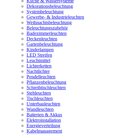
Küche & Wassersysteme
Dekorationsbeleuchtung
Systembeleuchtung
Gewerbe- & Industrieleuchten
Weihnachtsbeleuchtung
Beleuchtungszubehör
Badezimmerleuchten
Deckenleuchten
Gartenbeleuchtung
Kinderlampen
LED Streifen
Leuchtmittel
Lichterketten
Nachtlichter
Pendelleuchten
Pflanzenbeleuchtung
Schreibtischleuchten
Stehleuchten
Tischleuchten
Unterbauleuchten
Wandleuchten
Batterien & Akkus
Elektroinstallation
Energieverteilung
Kabelmanagement