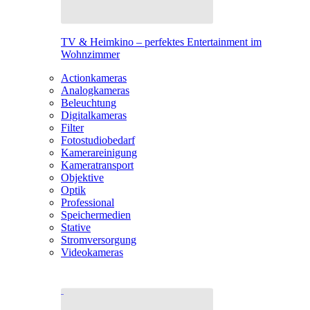
TV & Heimkino – perfektes Entertainment im
Wohnzimmer
Actionkameras
Analogkameras
Beleuchtung
Digitalkameras
Filter
Fotostudiobedarf
Kamerareinigung
Kameratransport
Objektive
Optik
Professional
Speichermedien
Stative
Stromversorgung
Videokameras