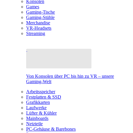
Konsolen
Games
Gaming-Tische
Gaming-Stühle
Merchandise
VR-Headsets
Streaming
Von Konsolen über PC bis hin zu VR – unsere
Gaming-Welt
Arbeitsspeicher
Festplatten & SSD
Grafikkarten
Laufwerke
Lüfter & Kühler
Mainboards
Netzteile
PC-Gehäuse & Barebones