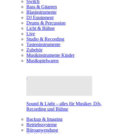
Switch
Bass & Gitarren
Blasinstrumente
DJ Equipment
Drums & Percussion
Licht & Bühne
Live
Studio & Recording
Tasteninstrumente
Zubehör
Musikinstrumente Kinder
Musikspielwaren
Sound & Light – alles für Musiker, DJs,
Recording und Bühne
Backup & Imaging
Betriebssysteme
Büroanwendung