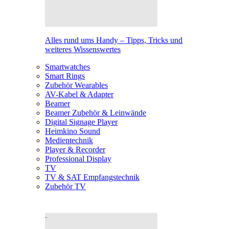
Alles rund ums Handy – Tipps, Tricks und
weiteres Wissenswertes
Smartwatches
Smart Rings
Zubehör Wearables
AV-Kabel & Adapter
Beamer
Beamer Zubehör & Leinwände
Digital Signage Player
Heimkino Sound
Medientechnik
Player & Recorder
Professional Display
TV
TV & SAT Empfangstechnik
Zubehör TV