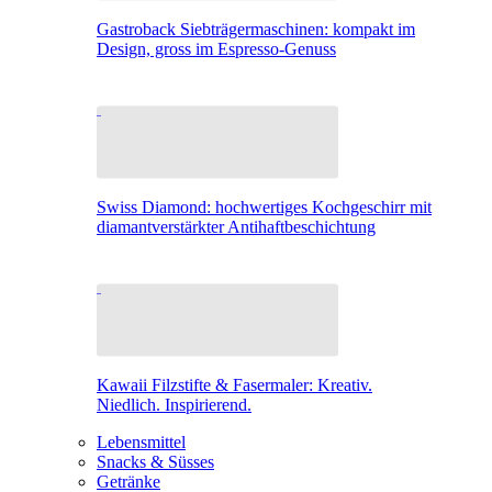
Gastroback Siebträgermaschinen: kompakt im
Design, gross im Espresso-Genuss
Swiss Diamond: hochwertiges Kochgeschirr mit
diamantverstärkter Antihaftbeschichtung
Kawaii Filzstifte & Fasermaler: Kreativ.
Niedlich. Inspirierend.
Lebensmittel
Snacks & Süsses
Getränke