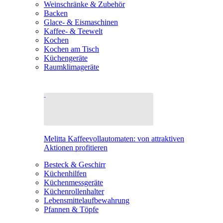
Weinschränke & Zubehör
Backen
Glace- & Eismaschinen
Kaffee- & Teewelt
Kochen
Kochen am Tisch
Küchengeräte
Raumklimageräte
Melitta Kaffeevollautomaten: von attraktiven
Aktionen profitieren
Besteck & Geschirr
Küchenhilfen
Küchenmessgeräte
Küchenrollenhalter
Lebensmittelaufbewahrung
Pfannen & Töpfe