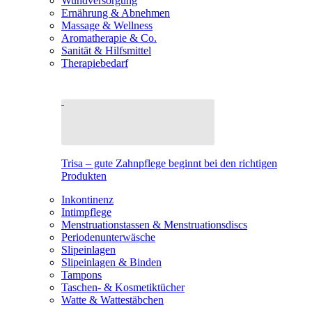
Wundversorgung
Ernährung & Abnehmen
Massage & Wellness
Aromatherapie & Co.
Sanität & Hilfsmittel
Therapiebedarf
Trisa – gute Zahnpflege beginnt bei den richtigen
Produkten
Inkontinenz
Intimpflege
Menstruationstassen & Menstruationsdiscs
Periodenunterwäsche
Slipeinlagen
Slipeinlagen & Binden
Tampons
Taschen- & Kosmetiktücher
Watte & Wattestäbchen