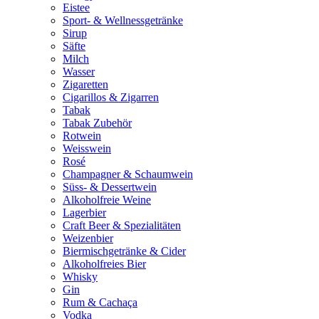
Eistee
Sport- & Wellnessgetränke
Sirup
Säfte
Milch
Wasser
Zigaretten
Cigarillos & Zigarren
Tabak
Tabak Zubehör
Rotwein
Weisswein
Rosé
Champagner & Schaumwein
Süss- & Dessertwein
Alkoholfreie Weine
Lagerbier
Craft Beer & Spezialitäten
Weizenbier
Biermischgetränke & Cider
Alkoholfreies Bier
Whisky
Gin
Rum & Cachaça
Vodka