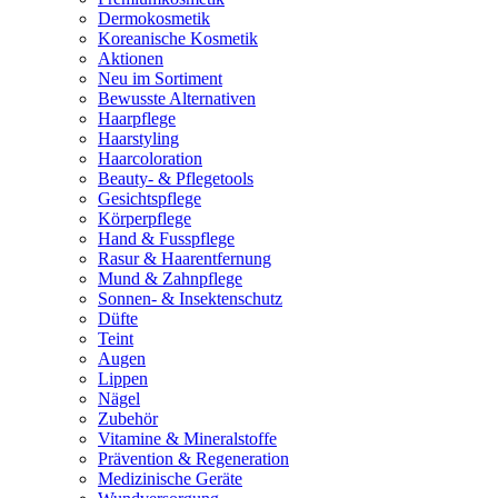
Dermokosmetik
Koreanische Kosmetik
Aktionen
Neu im Sortiment
Bewusste Alternativen
Haarpflege
Haarstyling
Haarcoloration
Beauty- & Pflegetools
Gesichtspflege
Körperpflege
Hand & Fusspflege
Rasur & Haarentfernung
Mund & Zahnpflege
Sonnen- & Insektenschutz
Düfte
Teint
Augen
Lippen
Nägel
Zubehör
Vitamine & Mineralstoffe
Prävention & Regeneration
Medizinische Geräte