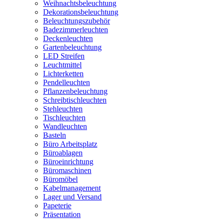
Weihnachtsbeleuchtung
Dekorationsbeleuchtung
Beleuchtungszubehör
Badezimmerleuchten
Deckenleuchten
Gartenbeleuchtung
LED Streifen
Leuchtmittel
Lichterketten
Pendelleuchten
Pflanzenbeleuchtung
Schreibtischleuchten
Stehleuchten
Tischleuchten
Wandleuchten
Basteln
Büro Arbeitsplatz
Büroablagen
Büroeinrichtung
Büromaschinen
Büromöbel
Kabelmanagement
Lager und Versand
Papeterie
Präsentation