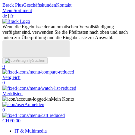
Brack Plus
Geschäftskunden
Kontakt
Mein Sortiment
de
|
fr
Wenn die Ergebnisse der automatischen Vervollständigung
verfügbar sind, verwenden Sie die Pfeiltasten nach oben und nach
unten zur Überprüfung und die Eingabetaste zur Auswahl.
Suchen
0
Vergleich
0
Merklisten
Mein Konto
Anmelden
0
CHF
0.00
IT & Multimedia