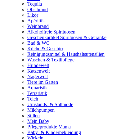
Tequila
Obstbrand
Likör
Apéritifs
Weinbrand
Alkoholfreie Spirituosen
Geschenkartikel Spirituosen & Getränke
Bad & WC
Küche & Geschirr
Reinigungsmittel & Haushaltsutensilien
Waschen & Textilpflege
Hundewelt
Katzenwelt
Nagerwelt
Tiere im Garten
Aquaristik
Terraristik
Teich
Umstands- & Stillmode
Milchpumpen
Stillen
Mein Baby
Pflegeprodukte Mama
Baby- & Kinderbekleidung
Wickeln