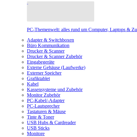
PC-Themenwelt: alles rund um Computer, Laptops & Z
Adapter & Switchboxen
Büro Kommunikation
Drucker & Scanner
Drucker & Scanner Zubehör
Eingabegeräte
Externe Gehäuse (Laufwerke)
Externer Speicher
Grafiktablet
Kabel
Kassensysteme und Zubehör
Monitor Zubehör
PC-Kabel/-Adapter
PC-Lautsprecher
Tastaturen & Mäuse
Tinte & Toner
USB Hubs & Cardreader
USB Sticks
Monitore