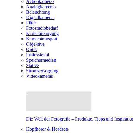
Actionkameras
Analogkameras
Beleuchtung
Digitalkameras
Filter
Fotostudiobedarf
Kamerareinigung
Kameratransport
Objektive
Optik
Professional
Speichermedien
Stative
Stromversorgung
Videokameras
Die Welt der Fotografie – Produkte, Tipps und Inspiratio
Kopfhörer & Headsets