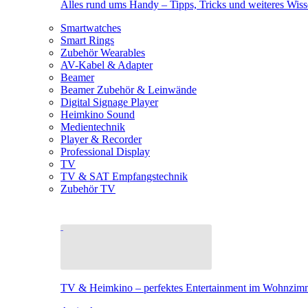
Alles rund ums Handy – Tipps, Tricks und weiteres Wis
Smartwatches
Smart Rings
Zubehör Wearables
AV-Kabel & Adapter
Beamer
Beamer Zubehör & Leinwände
Digital Signage Player
Heimkino Sound
Medientechnik
Player & Recorder
Professional Display
TV
TV & SAT Empfangstechnik
Zubehör TV
TV & Heimkino – perfektes Entertainment im Wohnzim