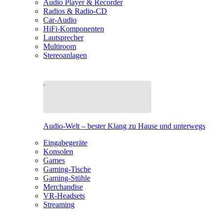
Audio Player & Recorder
Radios & Radio-CD
Car-Audio
HiFi-Komponenten
Lautsprecher
Multiroom
Stereoanlagen
Audio-Welt – bester Klang zu Hause und unterwegs
Eingabegeräte
Konsolen
Games
Gaming-Tische
Gaming-Stühle
Merchandise
VR-Headsets
Streaming