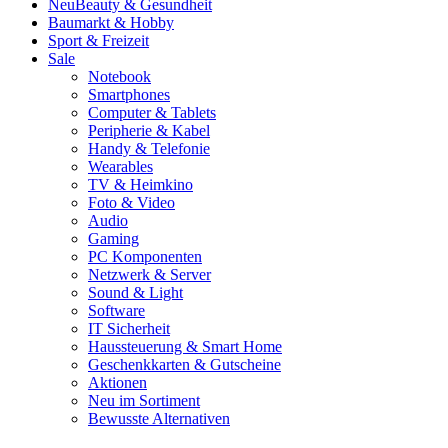
Neu
Beauty & Gesundheit
Baumarkt & Hobby
Sport & Freizeit
Sale
Notebook
Smartphones
Computer & Tablets
Peripherie & Kabel
Handy & Telefonie
Wearables
TV & Heimkino
Foto & Video
Audio
Gaming
PC Komponenten
Netzwerk & Server
Sound & Light
Software
IT Sicherheit
Haussteuerung & Smart Home
Geschenkkarten & Gutscheine
Aktionen
Neu im Sortiment
Bewusste Alternativen