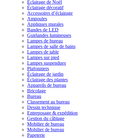
Éclairage de Noël
Éclairage décoratif
Accessoires d’éclairage
Ampoules
Appliques murales
Bandes de LED
Guirlandes lumineuses
Lampes de bureau
Lampes de salle de bains
Lampes de table
Lampes sur pied
Lampes suspendues
Plafonniers
Éclairage de jardin
Éclairage des plantes
Appareils de bureau
Bricolage
Bureau
Classement au bureau
Dessin technique
Entreposage & expédition
Gestion du câblage
Mobilier de bureau
Mobilier de bureau
Papeterie