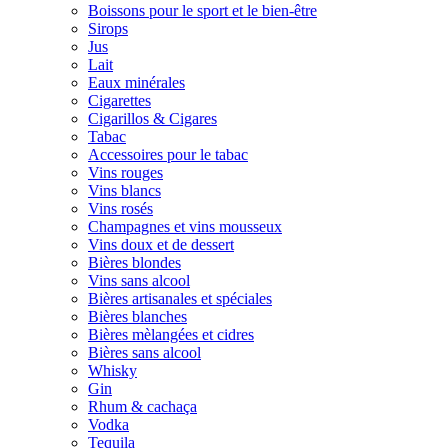
Boissons pour le sport et le bien-être
Sirops
Jus
Lait
Eaux minérales
Cigarettes
Cigarillos & Cigares
Tabac
Accessoires pour le tabac
Vins rouges
Vins blancs
Vins rosés
Champagnes et vins mousseux
Vins doux et de dessert
Bières blondes
Vins sans alcool
Bières artisanales et spéciales
Bières blanches
Bières mèlangées et cidres
Bières sans alcool
Whisky
Gin
Rhum & cachaça
Vodka
Tequila