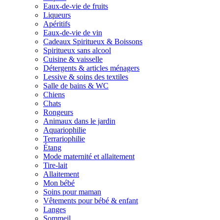
Eaux-de-vie de fruits
Liqueurs
Apéritifs
Eaux-de-vie de vin
Cadeaux Spiritueux & Boissons
Spiritueux sans alcool
Cuisine & vaisselle
Détergents & articles ménagers
Lessive & soins des textiles
Salle de bains & WC
Chiens
Chats
Rongeurs
Animaux dans le jardin
Aquariophilie
Terrariophilie
Étang
Mode maternité et allaitement
Tire-lait
Allaitement
Mon bébé
Soins pour maman
Vêtements pour bébé & enfant
Langes
Sommeil