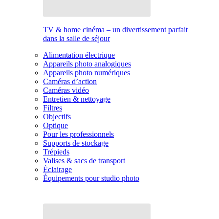
TV & home cinéma – un divertissement parfait
dans la salle de séjour
Alimentation électrique
Appareils photo analogiques
Appareils photo numériques
Caméras d’action
Caméras vidéo
Entretien & nettoyage
Filtres
Objectifs
Optique
Pour les professionnels
Supports de stockage
Trépieds
Valises & sacs de transport
Éclairage
Équipements pour studio photo