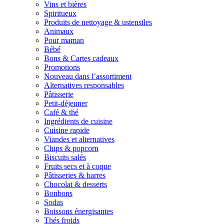
Vins et bières
Spiritueux
Produits de nettoyage & ustensiles
Animaux
Pour maman
Bébé
Bons & Cartes cadeaux
Promotions
Nouveau dans l’assortiment
Alternatives responsables
Pâtisserie
Petit-déjeuner
Café & thé
Ingrédients de cuisine
Cuisine rapide
Viandes et alternatives
Chips & popcorn
Biscuits salés
Fruits secs et à coque
Pâtisseries & barres
Chocolat & desserts
Bonbons
Sodas
Boissons énergisantes
Thés froids