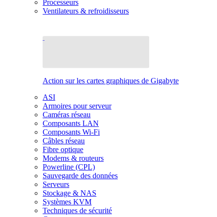
Processeurs
Ventilateurs & refroidisseurs
Action sur les cartes graphiques de Gigabyte
ASI
Armoires pour serveur
Caméras réseau
Composants LAN
Composants Wi-Fi
Câbles réseau
Fibre optique
Modems & routeurs
Powerline (CPL)
Sauvegarde des données
Serveurs
Stockage & NAS
Systèmes KVM
Techniques de sécurité