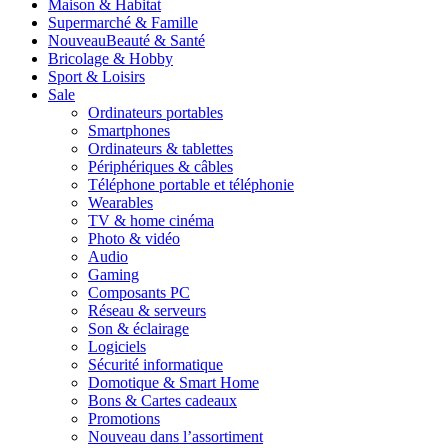
Maison & Habitat
Supermarché & Famille
Nouveau
Beauté & Santé
Bricolage & Hobby
Sport & Loisirs
Sale
Ordinateurs portables
Smartphones
Ordinateurs & tablettes
Périphériques & câbles
Téléphone portable et téléphonie
Wearables
TV & home cinéma
Photo & vidéo
Audio
Gaming
Composants PC
Réseau & serveurs
Son & éclairage
Logiciels
Sécurité informatique
Domotique & Smart Home
Bons & Cartes cadeaux
Promotions
Nouveau dans l’assortiment