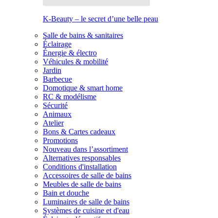
K-Beauty – le secret d’une belle peau
Salle de bains & sanitaires
Éclairage
Énergie & électro
Véhicules & mobilité
Jardin
Barbecue
Domotique & smart home
RC & modélisme
Sécurité
Animaux
Atelier
Bons & Cartes cadeaux
Promotions
Nouveau dans l’assortiment
Alternatives responsables
Conditions d'installation
Accessoires de salle de bains
Meubles de salle de bains
Bain et douche
Luminaires de salle de bains
Systèmes de cuisine et d'eau