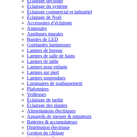
Éclairage décoratif
Éclairage du système
Éclairage commercial et industriel
Éclairage de Noël
Accessoires d’éclairage
Ampoules
Appliques murales
Bandes de LED
Guirlandes lumineuses
Lampes de bureau
Lampes de salle de bains
Lampes de table
Lampes pour enfants
Lampes sur pied
Lampes suspendues
Luminaires de soubassement
Plafonniers
Veilleuses
Éclairage de jardin
Éclairage des plantes
Alimentations électriques
Appareils de mesure & minuteurs
Batteries & accumulateurs
Distribution électrique
Gestion du câblage