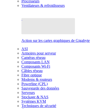
Processeurs
Ventilateurs & refroidisseurs
Action sur les cartes graphiques de Gigabyte
ASI
Armoires pour serveur
Caméras réseau
Composants LAN
Composants Wi-Fi
Câbles réseau
Fibre optique
Modems & routeurs
Powerline (CPL)
Sauvegarde des données
Serveurs
Stockage & NAS
Systèmes KVM
Techniques de sécurité