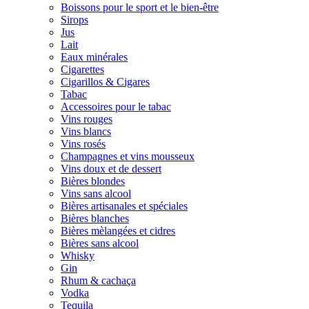
Boissons pour le sport et le bien-être
Sirops
Jus
Lait
Eaux minérales
Cigarettes
Cigarillos & Cigares
Tabac
Accessoires pour le tabac
Vins rouges
Vins blancs
Vins rosés
Champagnes et vins mousseux
Vins doux et de dessert
Bières blondes
Vins sans alcool
Bières artisanales et spéciales
Bières blanches
Bières mèlangées et cidres
Bières sans alcool
Whisky
Gin
Rhum & cachaça
Vodka
Tequila