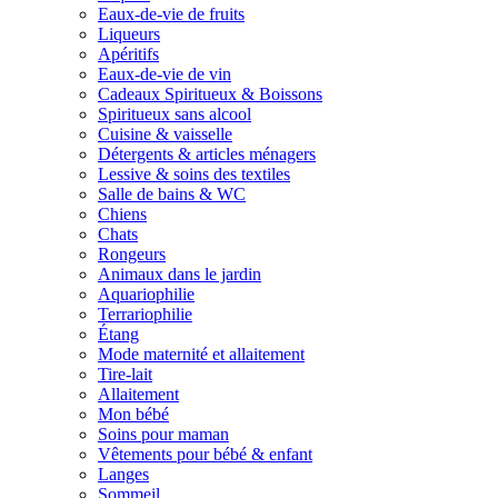
Eaux-de-vie de fruits
Liqueurs
Apéritifs
Eaux-de-vie de vin
Cadeaux Spiritueux & Boissons
Spiritueux sans alcool
Cuisine & vaisselle
Détergents & articles ménagers
Lessive & soins des textiles
Salle de bains & WC
Chiens
Chats
Rongeurs
Animaux dans le jardin
Aquariophilie
Terrariophilie
Étang
Mode maternité et allaitement
Tire-lait
Allaitement
Mon bébé
Soins pour maman
Vêtements pour bébé & enfant
Langes
Sommeil