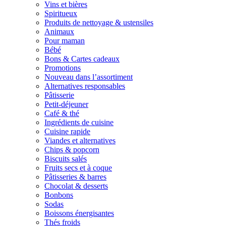
Vins et bières
Spiritueux
Produits de nettoyage & ustensiles
Animaux
Pour maman
Bébé
Bons & Cartes cadeaux
Promotions
Nouveau dans l’assortiment
Alternatives responsables
Pâtisserie
Petit-déjeuner
Café & thé
Ingrédients de cuisine
Cuisine rapide
Viandes et alternatives
Chips & popcorn
Biscuits salés
Fruits secs et à coque
Pâtisseries & barres
Chocolat & desserts
Bonbons
Sodas
Boissons énergisantes
Thés froids