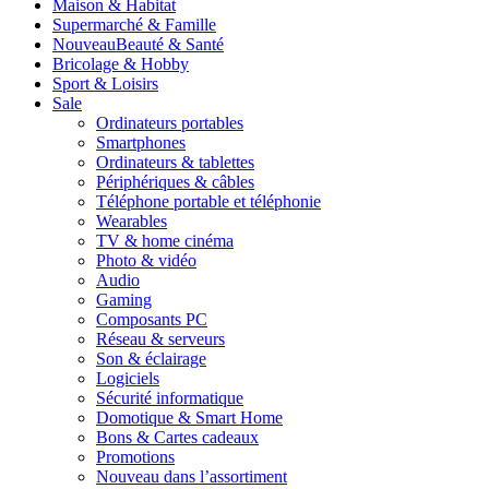
Maison & Habitat
Supermarché & Famille
Nouveau
Beauté & Santé
Bricolage & Hobby
Sport & Loisirs
Sale
Ordinateurs portables
Smartphones
Ordinateurs & tablettes
Périphériques & câbles
Téléphone portable et téléphonie
Wearables
TV & home cinéma
Photo & vidéo
Audio
Gaming
Composants PC
Réseau & serveurs
Son & éclairage
Logiciels
Sécurité informatique
Domotique & Smart Home
Bons & Cartes cadeaux
Promotions
Nouveau dans l’assortiment