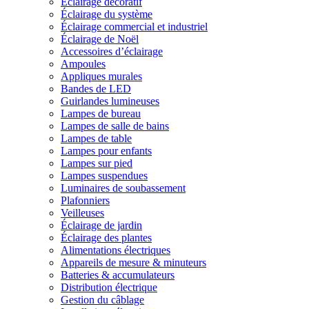
Éclairage décoratif
Éclairage du système
Éclairage commercial et industriel
Éclairage de Noël
Accessoires d’éclairage
Ampoules
Appliques murales
Bandes de LED
Guirlandes lumineuses
Lampes de bureau
Lampes de salle de bains
Lampes de table
Lampes pour enfants
Lampes sur pied
Lampes suspendues
Luminaires de soubassement
Plafonniers
Veilleuses
Éclairage de jardin
Éclairage des plantes
Alimentations électriques
Appareils de mesure & minuteurs
Batteries & accumulateurs
Distribution électrique
Gestion du câblage