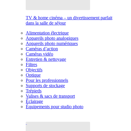
TV & home cinéma – un divertissement parfait
dans la salle de séjour
Alimentation électrique
Appareils photo analogiques
Appareils photo numériques
Caméras d’action
Caméras vidéo
Entretien & nettoyage
Filtres
Objectifs
Optique
Pour les professionnels
Supports de stockage
Trépieds
Valises & sacs de transport
Éclairage
Équipements pour studio photo