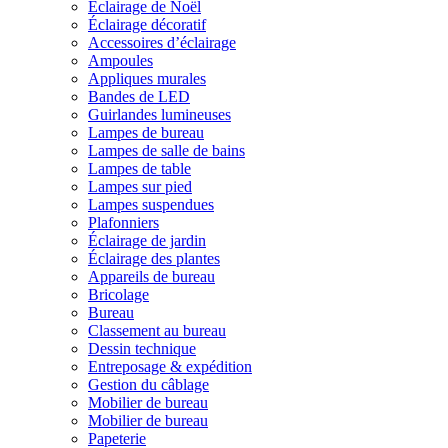
Éclairage de Noël
Éclairage décoratif
Accessoires d’éclairage
Ampoules
Appliques murales
Bandes de LED
Guirlandes lumineuses
Lampes de bureau
Lampes de salle de bains
Lampes de table
Lampes sur pied
Lampes suspendues
Plafonniers
Éclairage de jardin
Éclairage des plantes
Appareils de bureau
Bricolage
Bureau
Classement au bureau
Dessin technique
Entreposage & expédition
Gestion du câblage
Mobilier de bureau
Mobilier de bureau
Papeterie