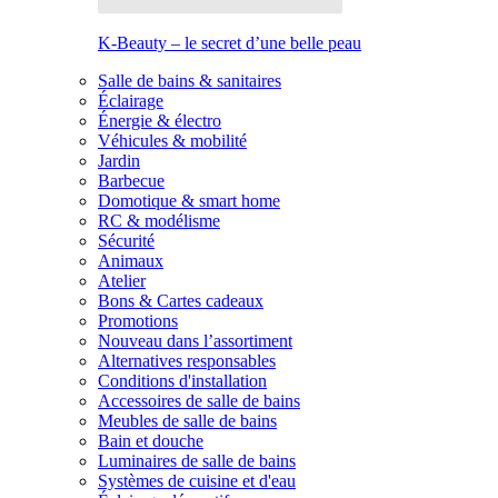
K-Beauty – le secret d’une belle peau
Salle de bains & sanitaires
Éclairage
Énergie & électro
Véhicules & mobilité
Jardin
Barbecue
Domotique & smart home
RC & modélisme
Sécurité
Animaux
Atelier
Bons & Cartes cadeaux
Promotions
Nouveau dans l’assortiment
Alternatives responsables
Conditions d'installation
Accessoires de salle de bains
Meubles de salle de bains
Bain et douche
Luminaires de salle de bains
Systèmes de cuisine et d'eau