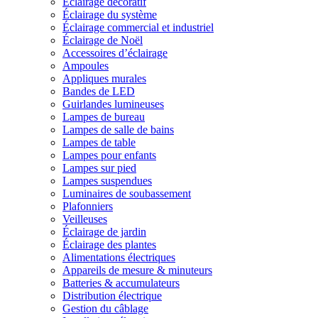
Éclairage décoratif
Éclairage du système
Éclairage commercial et industriel
Éclairage de Noël
Accessoires d’éclairage
Ampoules
Appliques murales
Bandes de LED
Guirlandes lumineuses
Lampes de bureau
Lampes de salle de bains
Lampes de table
Lampes pour enfants
Lampes sur pied
Lampes suspendues
Luminaires de soubassement
Plafonniers
Veilleuses
Éclairage de jardin
Éclairage des plantes
Alimentations électriques
Appareils de mesure & minuteurs
Batteries & accumulateurs
Distribution électrique
Gestion du câblage