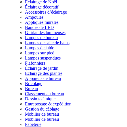
Éclairage de Noël
Éclairage décoratif
Accessoires d’éclairage
Ampoules
Appliques murales
Bandes de LED
Guirlandes lumineuses
Lampes de bureau
Lampes de salle de bains
Lampes de table
Lampes sur pied
Lampes suspendues
Plafonniers
Éclairage de jardin
Éclairage des plantes
Appareils de bureau
Bricolage
Bureau
Classement au bureau
Dessin technique
Entreposage & expédition
Gestion du câblage
Mobilier de bureau
Mobilier de bureau
Papeterie