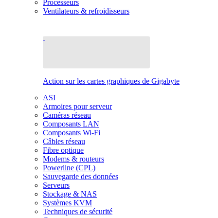
Processeurs
Ventilateurs & refroidisseurs
Action sur les cartes graphiques de Gigabyte
ASI
Armoires pour serveur
Caméras réseau
Composants LAN
Composants Wi-Fi
Câbles réseau
Fibre optique
Modems & routeurs
Powerline (CPL)
Sauvegarde des données
Serveurs
Stockage & NAS
Systèmes KVM
Techniques de sécurité