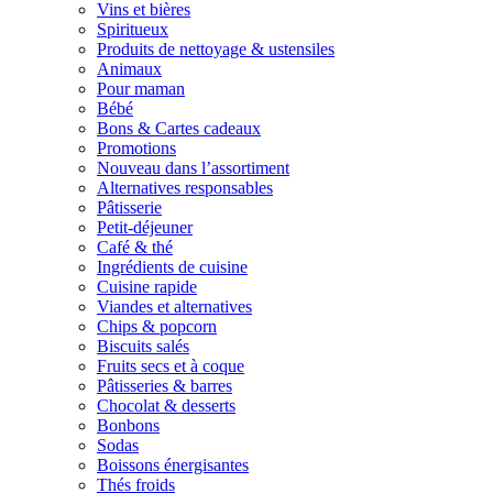
Vins et bières
Spiritueux
Produits de nettoyage & ustensiles
Animaux
Pour maman
Bébé
Bons & Cartes cadeaux
Promotions
Nouveau dans l’assortiment
Alternatives responsables
Pâtisserie
Petit-déjeuner
Café & thé
Ingrédients de cuisine
Cuisine rapide
Viandes et alternatives
Chips & popcorn
Biscuits salés
Fruits secs et à coque
Pâtisseries & barres
Chocolat & desserts
Bonbons
Sodas
Boissons énergisantes
Thés froids