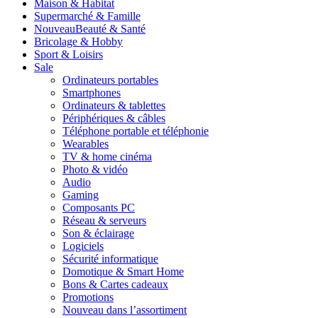
Maison & Habitat
Supermarché & Famille
Nouveau
Beauté & Santé
Bricolage & Hobby
Sport & Loisirs
Sale
Ordinateurs portables
Smartphones
Ordinateurs & tablettes
Périphériques & câbles
Téléphone portable et téléphonie
Wearables
TV & home cinéma
Photo & vidéo
Audio
Gaming
Composants PC
Réseau & serveurs
Son & éclairage
Logiciels
Sécurité informatique
Domotique & Smart Home
Bons & Cartes cadeaux
Promotions
Nouveau dans l’assortiment