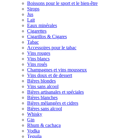
Boissons pour le sport et le bien-être
Sirops
Jus
Lait
Eaux minérales
Cigarettes
Cigarillos & Cigares
Tabac
Accessoires pour le tabac
Vins rouges
Vins blancs
Vins rosés
Champagnes et vins mousseux
Vins doux et de dessert
Bières blondes
Vins sans alcool
Bières artisanales et spéciales
Bières blanches
Bières mèlangées et cidres
Bières sans alcool
Whisky
Gin
Rhum & cachaça
Vodka
Tequila