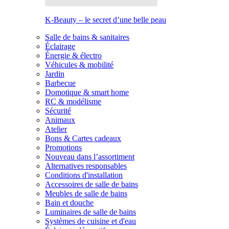
K-Beauty – le secret d’une belle peau
Salle de bains & sanitaires
Éclairage
Énergie & électro
Véhicules & mobilité
Jardin
Barbecue
Domotique & smart home
RC & modélisme
Sécurité
Animaux
Atelier
Bons & Cartes cadeaux
Promotions
Nouveau dans l’assortiment
Alternatives responsables
Conditions d'installation
Accessoires de salle de bains
Meubles de salle de bains
Bain et douche
Luminaires de salle de bains
Systèmes de cuisine et d'eau