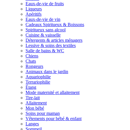
Eaux-de-vie de fruits
Liqueurs
Apéritifs
Eaux-de-vie de vin
Cadeaux Spiritueux & Boissons
Spiritueux sans alcool
Cuisine & vaisselle
Détergents & articles ménagers
Lessive & soins des textiles
Salle de bains & WC
Chiens
Chats
Rongeurs
Animaux dans le jardin
Aquariophilie
Terrariophilie
Étang
Mode maternité et allaitement
Tire-lait
Allaitement
Mon bébé
Soins pour maman
Vêtements pour bébé & enfant
Langes
Sommeil