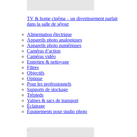
TV & home cinéma – un divertissement parfait
dans la salle de séjour
Alimentation électrique
Appareils photo analogiques
Appareils photo numériques
Caméras d’action
Caméras vidéo
Entretien & nettoyage
Filtres
Objectifs
Optique
Pour les professionnels
Supports de stockage
Trépieds
Valises & sacs de transport
Éclairage
Équipements pour studio photo