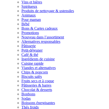
Vins et bières
Spiritueux
Produits de nettoyage & ustensiles
Animaux
Pour maman
Bébé
Bons & Cartes cadeaux
Promotions
Nouveau dans l’assortiment
Alternatives responsables
Pâtisserie
Petit-déjeuner
Café & thé
Ingrédients de cuisine
Cuisine rapide
Viandes et alternatives
Chips & popcorn
Biscuits salés
Fruits secs et à coque
Pâtisseries & barres
Chocolat & desserts
Bonbons
Sodas
Boissons énergisantes
Thés froids