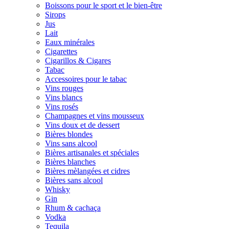
Boissons pour le sport et le bien-être
Sirops
Jus
Lait
Eaux minérales
Cigarettes
Cigarillos & Cigares
Tabac
Accessoires pour le tabac
Vins rouges
Vins blancs
Vins rosés
Champagnes et vins mousseux
Vins doux et de dessert
Bières blondes
Vins sans alcool
Bières artisanales et spéciales
Bières blanches
Bières mèlangées et cidres
Bières sans alcool
Whisky
Gin
Rhum & cachaça
Vodka
Tequila