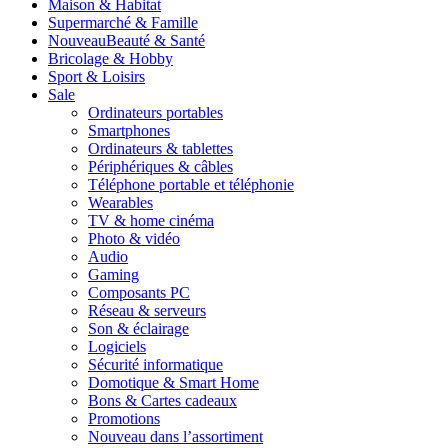
Maison & Habitat
Supermarché & Famille
Nouveau
Beauté & Santé
Bricolage & Hobby
Sport & Loisirs
Sale
Ordinateurs portables
Smartphones
Ordinateurs & tablettes
Périphériques & câbles
Téléphone portable et téléphonie
Wearables
TV & home cinéma
Photo & vidéo
Audio
Gaming
Composants PC
Réseau & serveurs
Son & éclairage
Logiciels
Sécurité informatique
Domotique & Smart Home
Bons & Cartes cadeaux
Promotions
Nouveau dans l’assortiment