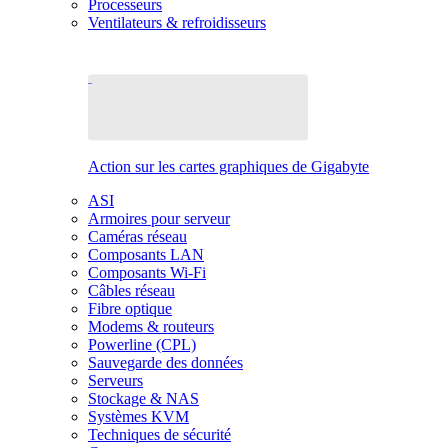
Processeurs
Ventilateurs & refroidisseurs
Action sur les cartes graphiques de Gigabyte
ASI
Armoires pour serveur
Caméras réseau
Composants LAN
Composants Wi-Fi
Câbles réseau
Fibre optique
Modems & routeurs
Powerline (CPL)
Sauvegarde des données
Serveurs
Stockage & NAS
Systèmes KVM
Techniques de sécurité