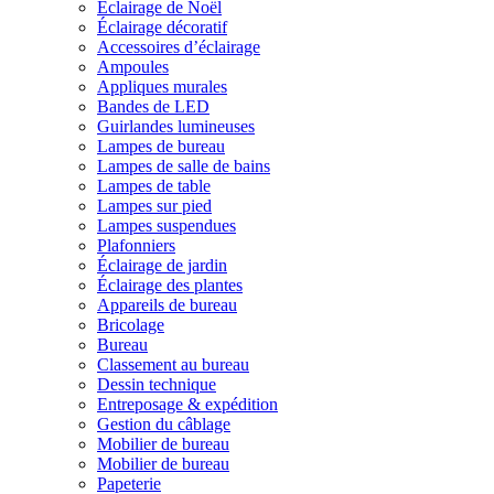
Éclairage de Noël
Éclairage décoratif
Accessoires d’éclairage
Ampoules
Appliques murales
Bandes de LED
Guirlandes lumineuses
Lampes de bureau
Lampes de salle de bains
Lampes de table
Lampes sur pied
Lampes suspendues
Plafonniers
Éclairage de jardin
Éclairage des plantes
Appareils de bureau
Bricolage
Bureau
Classement au bureau
Dessin technique
Entreposage & expédition
Gestion du câblage
Mobilier de bureau
Mobilier de bureau
Papeterie