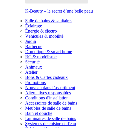
K-Beauty – le secret d’une belle peau
Salle de bains & sanitaires
Éclairage
Énergie & électro
Véhicules & mobilité
Jardin
Barbecue
Domotique & smart home
RC & modélisme
Sécurité
Animaux
Atelier
Bons & Cartes cadeaux
Promotions
Nouveau dans l’assortiment
Alternatives responsables
Conditions d'installation
Accessoires de salle de bains
Meubles de salle de bains
Bain et douche
Luminaires de salle de bains
Systèmes de cuisine et d'eau