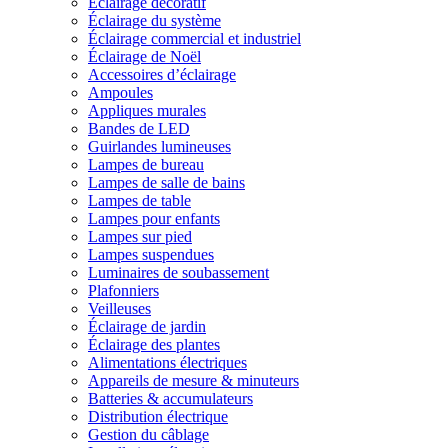
Éclairage décoratif
Éclairage du système
Éclairage commercial et industriel
Éclairage de Noël
Accessoires d’éclairage
Ampoules
Appliques murales
Bandes de LED
Guirlandes lumineuses
Lampes de bureau
Lampes de salle de bains
Lampes de table
Lampes pour enfants
Lampes sur pied
Lampes suspendues
Luminaires de soubassement
Plafonniers
Veilleuses
Éclairage de jardin
Éclairage des plantes
Alimentations électriques
Appareils de mesure & minuteurs
Batteries & accumulateurs
Distribution électrique
Gestion du câblage