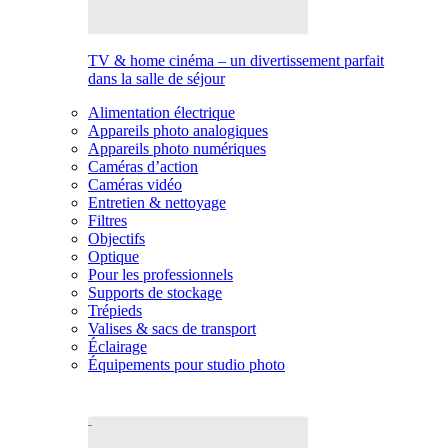
TV & home cinéma – un divertissement parfait
dans la salle de séjour
Alimentation électrique
Appareils photo analogiques
Appareils photo numériques
Caméras d’action
Caméras vidéo
Entretien & nettoyage
Filtres
Objectifs
Optique
Pour les professionnels
Supports de stockage
Trépieds
Valises & sacs de transport
Éclairage
Équipements pour studio photo