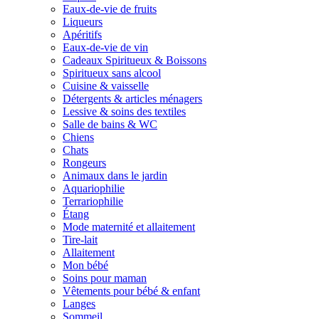
Eaux-de-vie de fruits
Liqueurs
Apéritifs
Eaux-de-vie de vin
Cadeaux Spiritueux & Boissons
Spiritueux sans alcool
Cuisine & vaisselle
Détergents & articles ménagers
Lessive & soins des textiles
Salle de bains & WC
Chiens
Chats
Rongeurs
Animaux dans le jardin
Aquariophilie
Terrariophilie
Étang
Mode maternité et allaitement
Tire-lait
Allaitement
Mon bébé
Soins pour maman
Vêtements pour bébé & enfant
Langes
Sommeil