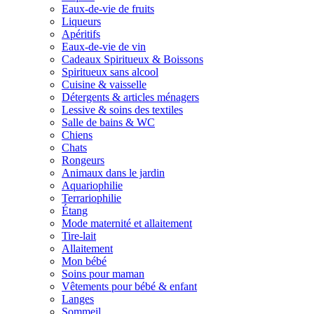
Eaux-de-vie de fruits
Liqueurs
Apéritifs
Eaux-de-vie de vin
Cadeaux Spiritueux & Boissons
Spiritueux sans alcool
Cuisine & vaisselle
Détergents & articles ménagers
Lessive & soins des textiles
Salle de bains & WC
Chiens
Chats
Rongeurs
Animaux dans le jardin
Aquariophilie
Terrariophilie
Étang
Mode maternité et allaitement
Tire-lait
Allaitement
Mon bébé
Soins pour maman
Vêtements pour bébé & enfant
Langes
Sommeil