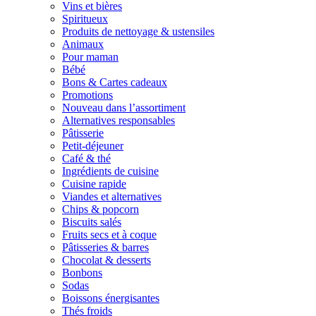
Vins et bières
Spiritueux
Produits de nettoyage & ustensiles
Animaux
Pour maman
Bébé
Bons & Cartes cadeaux
Promotions
Nouveau dans l’assortiment
Alternatives responsables
Pâtisserie
Petit-déjeuner
Café & thé
Ingrédients de cuisine
Cuisine rapide
Viandes et alternatives
Chips & popcorn
Biscuits salés
Fruits secs et à coque
Pâtisseries & barres
Chocolat & desserts
Bonbons
Sodas
Boissons énergisantes
Thés froids