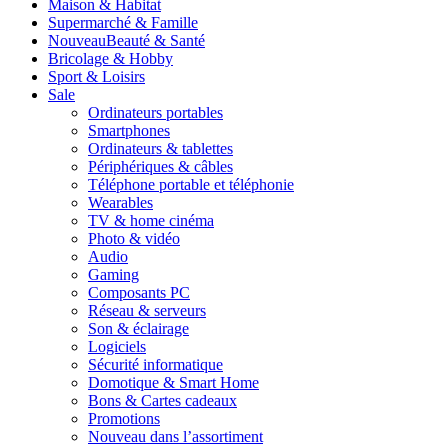
Maison & Habitat
Supermarché & Famille
Nouveau
Beauté & Santé
Bricolage & Hobby
Sport & Loisirs
Sale
Ordinateurs portables
Smartphones
Ordinateurs & tablettes
Périphériques & câbles
Téléphone portable et téléphonie
Wearables
TV & home cinéma
Photo & vidéo
Audio
Gaming
Composants PC
Réseau & serveurs
Son & éclairage
Logiciels
Sécurité informatique
Domotique & Smart Home
Bons & Cartes cadeaux
Promotions
Nouveau dans l’assortiment