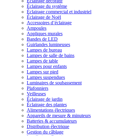
Éclairage décoratif
Éclairage du système
Éclairage commercial et industriel
Éclairage de Noël
Accessoires d’éclairage
Ampoules
Appliques murales
Bandes de LED
Guirlandes lumineuses
Lampes de bureau
Lampes de salle de bains
Lampes de table
Lampes pour enfants
Lampes sur pied
Lampes suspendues
Luminaires de soubassement
Plafonniers
Veilleuses
Éclairage de jardin
Éclairage des plantes
Alimentations électriques
Appareils de mesure & minuteurs
Batteries & accumulateurs
Distribution électrique
Gestion du câblage