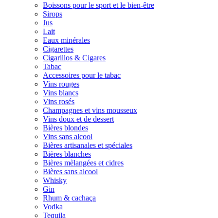
Boissons pour le sport et le bien-être
Sirops
Jus
Lait
Eaux minérales
Cigarettes
Cigarillos & Cigares
Tabac
Accessoires pour le tabac
Vins rouges
Vins blancs
Vins rosés
Champagnes et vins mousseux
Vins doux et de dessert
Bières blondes
Vins sans alcool
Bières artisanales et spéciales
Bières blanches
Bières mèlangées et cidres
Bières sans alcool
Whisky
Gin
Rhum & cachaça
Vodka
Tequila