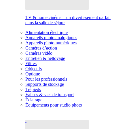
TV & home cinéma – un divertissement parfait
dans la salle de séjour
Alimentation électrique
Appareils photo analogiques
Appareils photo numériques
Caméras d’action
Caméras vidéo
Entretien & nettoyage
Filtres
Objectifs
Optique
Pour les professionnels
Supports de stockage
Trépieds
Valises & sacs de transport
Éclairage
Équipements pour studio photo