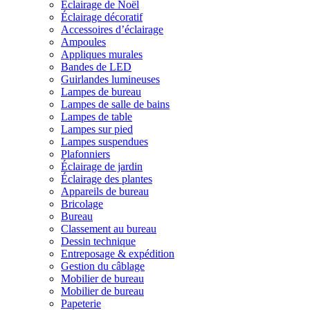
Éclairage de Noël
Éclairage décoratif
Accessoires d’éclairage
Ampoules
Appliques murales
Bandes de LED
Guirlandes lumineuses
Lampes de bureau
Lampes de salle de bains
Lampes de table
Lampes sur pied
Lampes suspendues
Plafonniers
Éclairage de jardin
Éclairage des plantes
Appareils de bureau
Bricolage
Bureau
Classement au bureau
Dessin technique
Entreposage & expédition
Gestion du câblage
Mobilier de bureau
Mobilier de bureau
Papeterie