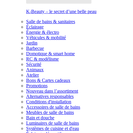
K-Beauty – le secret d’une belle peau
Salle de bains & sanitaires
Éclairage
Énergie & électro
Véhicules & mobilité
Jardin
Barbecue
Domotique & smart home
RC & modélisme
Sécurité
Animaux
Atelier
Bons & Cartes cadeaux
Promotions
Nouveau dans l’assortiment
Alternatives responsables
Conditions d'installation
Accessoires de salle de bains
Meubles de salle de bains
Bain et douche
Luminaires de salle de bains
Systèmes de cuisine et d'eau