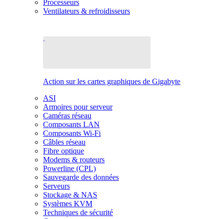
Processeurs
Ventilateurs & refroidisseurs
Action sur les cartes graphiques de Gigabyte
ASI
Armoires pour serveur
Caméras réseau
Composants LAN
Composants Wi-Fi
Câbles réseau
Fibre optique
Modems & routeurs
Powerline (CPL)
Sauvegarde des données
Serveurs
Stockage & NAS
Systèmes KVM
Techniques de sécurité