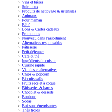
Vins et bières
Spiritueux
Produits de nettoyage & ustensiles
Animaux
Pour maman
Bébé
Bons & Cartes cadeaux
Promotions
Nouveau dans l’assortiment
Alternatives responsables
Pâtisserie
Petit-déjeuner
Café & thé
Ingrédients de cuisine
Cuisine rapide
Viandes et alternatives
Chips & popcorn
Biscuits salés
Fruits secs et à coque
Pâtisseries & barres
Chocolat & desserts
Bonbons
Sodas
Boissons énergisantes
Thés froids