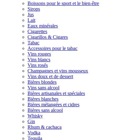
Boissons pour le sport et le bien-être
Sirops
Jus
Lait
Eaux minérales
Cigarettes
Cigarillos & Cigares
Tabac
Accessoires pour le tabac
Vins rouges
Vins blancs
Vins rosés
Champagnes et vins mousseux
Vins doux et de dessert
Bières blondes
Vins sans alcool
Bières artisanales et spéciales
Bières blanches
Bières mèlangées et cidres
Bières sans alcool
Whisky
Gin
Rhum & cachaça
Vodka
Tequila