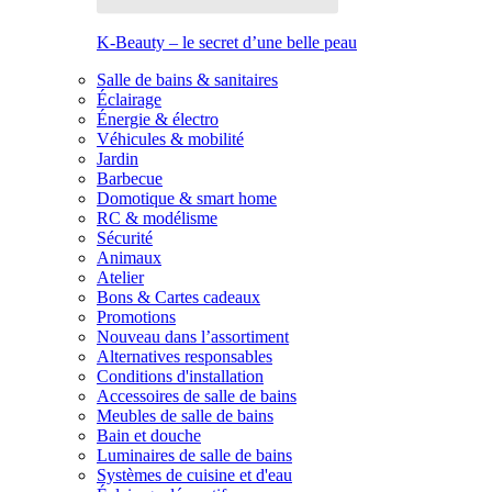
K-Beauty – le secret d’une belle peau
Salle de bains & sanitaires
Éclairage
Énergie & électro
Véhicules & mobilité
Jardin
Barbecue
Domotique & smart home
RC & modélisme
Sécurité
Animaux
Atelier
Bons & Cartes cadeaux
Promotions
Nouveau dans l’assortiment
Alternatives responsables
Conditions d'installation
Accessoires de salle de bains
Meubles de salle de bains
Bain et douche
Luminaires de salle de bains
Systèmes de cuisine et d'eau