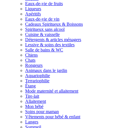
Eaux-de-vie de fruits
Liqueurs
Apéritifs
Eaux-de-vie de vin
Cadeaux Spiritueux & Boissons
Spiritueux sans alcool
Cuisine & vaisselle
Détergents & articles ménagers
Lessive & soins des textiles
Salle de bains & WC
Chiens
Chats
Rongeurs
Animaux dans le jardin
Aquariophilie
Terrariophilie
Étang
Mode maternité et allaitement
Tire-lait
Allaitement
Mon bébé
Soins pour maman
Vêtements pour bébé & enfant
Langes
Sommeil