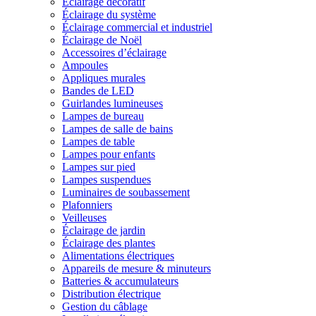
Éclairage décoratif
Éclairage du système
Éclairage commercial et industriel
Éclairage de Noël
Accessoires d’éclairage
Ampoules
Appliques murales
Bandes de LED
Guirlandes lumineuses
Lampes de bureau
Lampes de salle de bains
Lampes de table
Lampes pour enfants
Lampes sur pied
Lampes suspendues
Luminaires de soubassement
Plafonniers
Veilleuses
Éclairage de jardin
Éclairage des plantes
Alimentations électriques
Appareils de mesure & minuteurs
Batteries & accumulateurs
Distribution électrique
Gestion du câblage