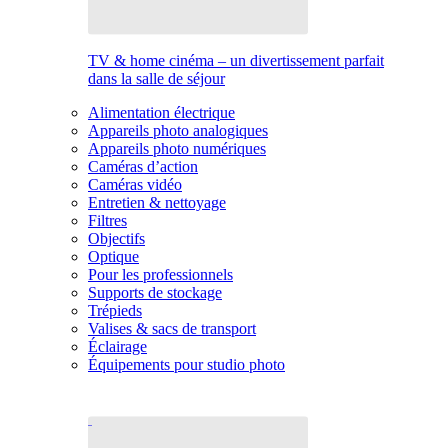
TV & home cinéma – un divertissement parfait
dans la salle de séjour
Alimentation électrique
Appareils photo analogiques
Appareils photo numériques
Caméras d’action
Caméras vidéo
Entretien & nettoyage
Filtres
Objectifs
Optique
Pour les professionnels
Supports de stockage
Trépieds
Valises & sacs de transport
Éclairage
Équipements pour studio photo