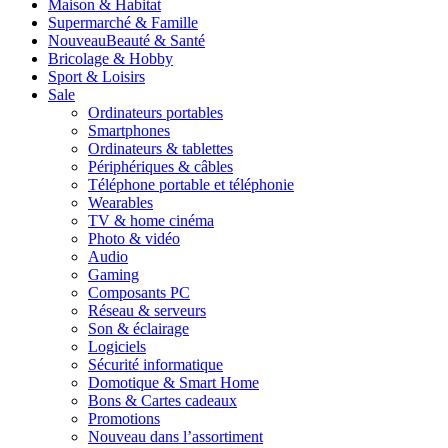
Maison & Habitat
Supermarché & Famille
Nouveau
Beauté & Santé
Bricolage & Hobby
Sport & Loisirs
Sale
Ordinateurs portables
Smartphones
Ordinateurs & tablettes
Périphériques & câbles
Téléphone portable et téléphonie
Wearables
TV & home cinéma
Photo & vidéo
Audio
Gaming
Composants PC
Réseau & serveurs
Son & éclairage
Logiciels
Sécurité informatique
Domotique & Smart Home
Bons & Cartes cadeaux
Promotions
Nouveau dans l’assortiment