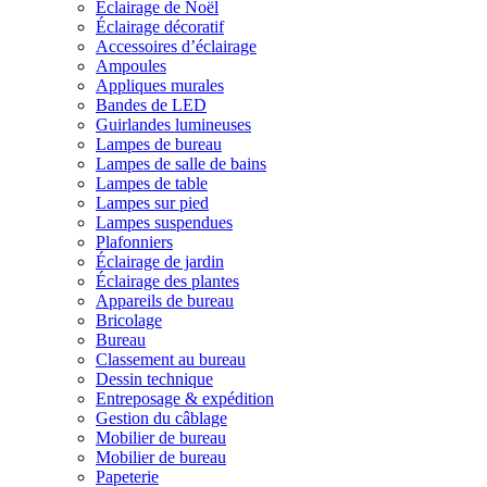
Éclairage de Noël
Éclairage décoratif
Accessoires d’éclairage
Ampoules
Appliques murales
Bandes de LED
Guirlandes lumineuses
Lampes de bureau
Lampes de salle de bains
Lampes de table
Lampes sur pied
Lampes suspendues
Plafonniers
Éclairage de jardin
Éclairage des plantes
Appareils de bureau
Bricolage
Bureau
Classement au bureau
Dessin technique
Entreposage & expédition
Gestion du câblage
Mobilier de bureau
Mobilier de bureau
Papeterie