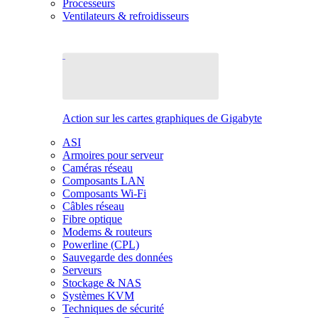
Processeurs
Ventilateurs & refroidisseurs
Action sur les cartes graphiques de Gigabyte
ASI
Armoires pour serveur
Caméras réseau
Composants LAN
Composants Wi-Fi
Câbles réseau
Fibre optique
Modems & routeurs
Powerline (CPL)
Sauvegarde des données
Serveurs
Stockage & NAS
Systèmes KVM
Techniques de sécurité