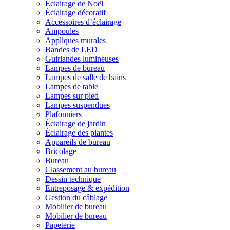
Éclairage de Noël
Éclairage décoratif
Accessoires d’éclairage
Ampoules
Appliques murales
Bandes de LED
Guirlandes lumineuses
Lampes de bureau
Lampes de salle de bains
Lampes de table
Lampes sur pied
Lampes suspendues
Plafonniers
Éclairage de jardin
Éclairage des plantes
Appareils de bureau
Bricolage
Bureau
Classement au bureau
Dessin technique
Entreposage & expédition
Gestion du câblage
Mobilier de bureau
Mobilier de bureau
Papeterie