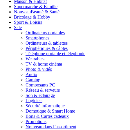
Maison & Habitat
Supermarché & Famille
Nouveau
Beauté & Santé
Bricolage & Hobby
Sport & Loisirs
Sale
Ordinateurs portables
Smartphones
Ordinateurs & tablettes
Périphériques & câbles
Téléphone portable et téléphonie
Wearables
TV & home cinéma
Photo & vidéo
Audio
Gaming
Composants PC
Réseau & serveurs
Son & éclairage
Logiciels
Sécurité informatique
Domotique & Smart Home
Bons & Cartes cadeaux
Promotions
Nouveau dans l’assortiment