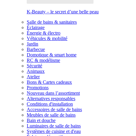
K-Beauty – le secret d’une belle peau
Salle de bains & sanitaires
Éclairage
Énergie & électro
Véhicules & mobilité
Jardin
Barbecue
Domotique & smart home
RC & modélisme
Sécurité
Animaux
Atelier
Bons & Cartes cadeaux
Promotions
Nouveau dans l’assortiment
Alternatives responsables
Conditions d'installation
Accessoires de salle de bains
Meubles de salle de bains
Bain et douche
Luminaires de salle de bains
Systèmes de cuisine et d'eau