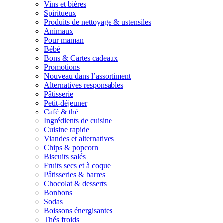
Vins et bières
Spiritueux
Produits de nettoyage & ustensiles
Animaux
Pour maman
Bébé
Bons & Cartes cadeaux
Promotions
Nouveau dans l’assortiment
Alternatives responsables
Pâtisserie
Petit-déjeuner
Café & thé
Ingrédients de cuisine
Cuisine rapide
Viandes et alternatives
Chips & popcorn
Biscuits salés
Fruits secs et à coque
Pâtisseries & barres
Chocolat & desserts
Bonbons
Sodas
Boissons énergisantes
Thés froids