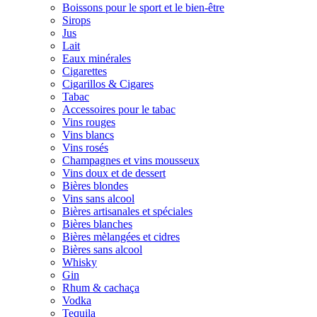
Boissons pour le sport et le bien-être
Sirops
Jus
Lait
Eaux minérales
Cigarettes
Cigarillos & Cigares
Tabac
Accessoires pour le tabac
Vins rouges
Vins blancs
Vins rosés
Champagnes et vins mousseux
Vins doux et de dessert
Bières blondes
Vins sans alcool
Bières artisanales et spéciales
Bières blanches
Bières mèlangées et cidres
Bières sans alcool
Whisky
Gin
Rhum & cachaça
Vodka
Tequila