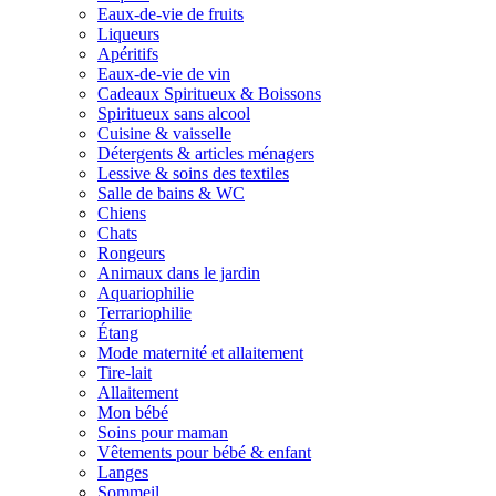
Eaux-de-vie de fruits
Liqueurs
Apéritifs
Eaux-de-vie de vin
Cadeaux Spiritueux & Boissons
Spiritueux sans alcool
Cuisine & vaisselle
Détergents & articles ménagers
Lessive & soins des textiles
Salle de bains & WC
Chiens
Chats
Rongeurs
Animaux dans le jardin
Aquariophilie
Terrariophilie
Étang
Mode maternité et allaitement
Tire-lait
Allaitement
Mon bébé
Soins pour maman
Vêtements pour bébé & enfant
Langes
Sommeil