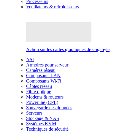
Processeurs
Ventilateurs & refroidisseurs
Action sur les cartes graphiques de Gigabyte
ASI
Armoires pour serveur
Caméras réseau
Composants LAN
Composants Wi-Fi
Câbles réseau
Fibre optique
Modems & routeurs
Powerline (CPL)
Sauvegarde des données
Serveurs
Stockage & NAS
Systèmes KVM
Techniques de sécurité