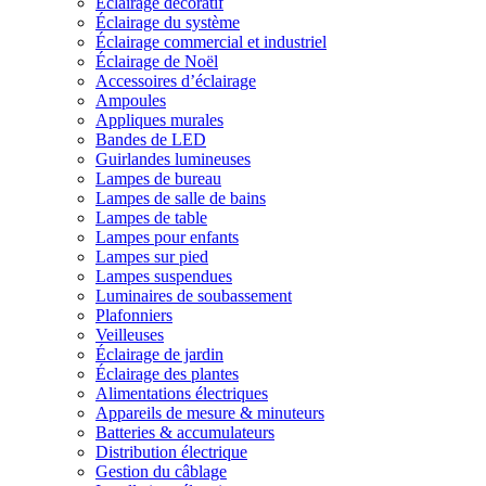
Éclairage décoratif
Éclairage du système
Éclairage commercial et industriel
Éclairage de Noël
Accessoires d’éclairage
Ampoules
Appliques murales
Bandes de LED
Guirlandes lumineuses
Lampes de bureau
Lampes de salle de bains
Lampes de table
Lampes pour enfants
Lampes sur pied
Lampes suspendues
Luminaires de soubassement
Plafonniers
Veilleuses
Éclairage de jardin
Éclairage des plantes
Alimentations électriques
Appareils de mesure & minuteurs
Batteries & accumulateurs
Distribution électrique
Gestion du câblage