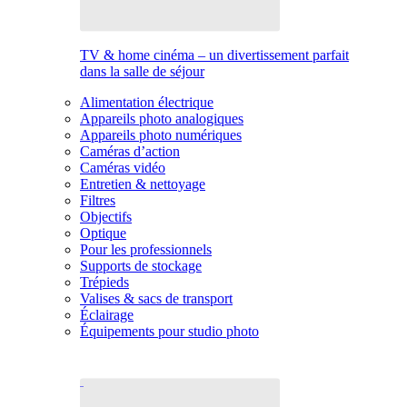
TV & home cinéma – un divertissement parfait
dans la salle de séjour
Alimentation électrique
Appareils photo analogiques
Appareils photo numériques
Caméras d’action
Caméras vidéo
Entretien & nettoyage
Filtres
Objectifs
Optique
Pour les professionnels
Supports de stockage
Trépieds
Valises & sacs de transport
Éclairage
Équipements pour studio photo