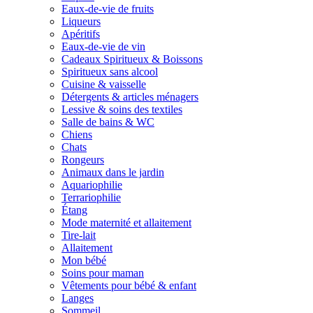
Eaux-de-vie de fruits
Liqueurs
Apéritifs
Eaux-de-vie de vin
Cadeaux Spiritueux & Boissons
Spiritueux sans alcool
Cuisine & vaisselle
Détergents & articles ménagers
Lessive & soins des textiles
Salle de bains & WC
Chiens
Chats
Rongeurs
Animaux dans le jardin
Aquariophilie
Terrariophilie
Étang
Mode maternité et allaitement
Tire-lait
Allaitement
Mon bébé
Soins pour maman
Vêtements pour bébé & enfant
Langes
Sommeil