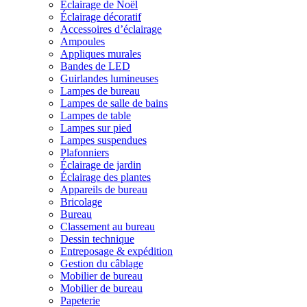
Éclairage de Noël
Éclairage décoratif
Accessoires d’éclairage
Ampoules
Appliques murales
Bandes de LED
Guirlandes lumineuses
Lampes de bureau
Lampes de salle de bains
Lampes de table
Lampes sur pied
Lampes suspendues
Plafonniers
Éclairage de jardin
Éclairage des plantes
Appareils de bureau
Bricolage
Bureau
Classement au bureau
Dessin technique
Entreposage & expédition
Gestion du câblage
Mobilier de bureau
Mobilier de bureau
Papeterie