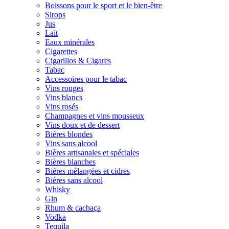
Boissons pour le sport et le bien-être
Sirops
Jus
Lait
Eaux minérales
Cigarettes
Cigarillos & Cigares
Tabac
Accessoires pour le tabac
Vins rouges
Vins blancs
Vins rosés
Champagnes et vins mousseux
Vins doux et de dessert
Bières blondes
Vins sans alcool
Bières artisanales et spéciales
Bières blanches
Bières mèlangées et cidres
Bières sans alcool
Whisky
Gin
Rhum & cachaça
Vodka
Tequila