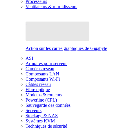
Processeurs
Ventilateurs & refroidisseurs
Action sur les cartes graphiques de Gigabyte
ASI
Armoires pour serveur
Caméras réseau
Composants LAN
Composants Wi-Fi
Câbles réseau
Fibre optique
Modems & routeurs
Powerline (CPL)
Sauvegarde des données
Serveurs
Stockage & NAS
Systèmes KVM
Techniques de sécurité