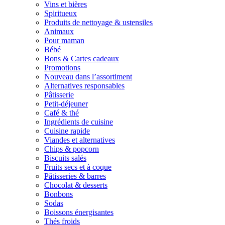
Vins et bières
Spiritueux
Produits de nettoyage & ustensiles
Animaux
Pour maman
Bébé
Bons & Cartes cadeaux
Promotions
Nouveau dans l’assortiment
Alternatives responsables
Pâtisserie
Petit-déjeuner
Café & thé
Ingrédients de cuisine
Cuisine rapide
Viandes et alternatives
Chips & popcorn
Biscuits salés
Fruits secs et à coque
Pâtisseries & barres
Chocolat & desserts
Bonbons
Sodas
Boissons énergisantes
Thés froids