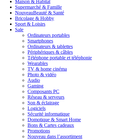
Maison & Habitat
Supermarché & Famille
Nouveau
Beauté & Santé
Bricolage & Hobby
Sport & Loisirs
Sale
Ordinateurs portables
Smartphones
Ordinateurs & tablettes
Périphériques & câbles
Téléphone portable et téléphonie
Wearables
TV & home cinéma
Photo & vidéo
Audio
Gaming
Composants PC
Réseau & serveurs
Son & éclairage
Logiciels
Sécurité informatique
Domotique & Smart Home
Bons & Cartes cadeaux
Promotions
Nouveau dans l’assortiment