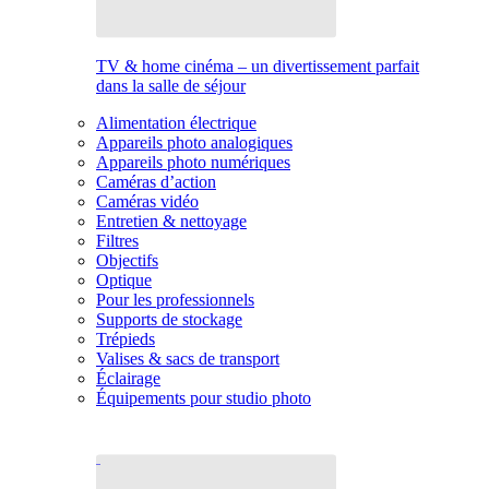
TV & home cinéma – un divertissement parfait
dans la salle de séjour
Alimentation électrique
Appareils photo analogiques
Appareils photo numériques
Caméras d’action
Caméras vidéo
Entretien & nettoyage
Filtres
Objectifs
Optique
Pour les professionnels
Supports de stockage
Trépieds
Valises & sacs de transport
Éclairage
Équipements pour studio photo