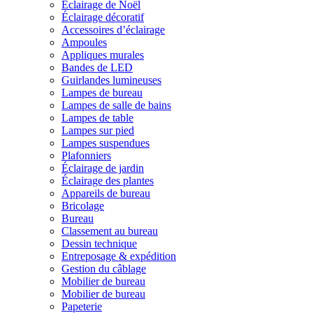
Éclairage de Noël
Éclairage décoratif
Accessoires d’éclairage
Ampoules
Appliques murales
Bandes de LED
Guirlandes lumineuses
Lampes de bureau
Lampes de salle de bains
Lampes de table
Lampes sur pied
Lampes suspendues
Plafonniers
Éclairage de jardin
Éclairage des plantes
Appareils de bureau
Bricolage
Bureau
Classement au bureau
Dessin technique
Entreposage & expédition
Gestion du câblage
Mobilier de bureau
Mobilier de bureau
Papeterie