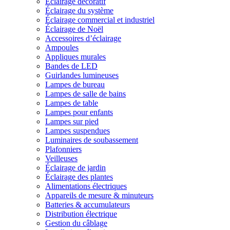
Éclairage décoratif
Éclairage du système
Éclairage commercial et industriel
Éclairage de Noël
Accessoires d’éclairage
Ampoules
Appliques murales
Bandes de LED
Guirlandes lumineuses
Lampes de bureau
Lampes de salle de bains
Lampes de table
Lampes pour enfants
Lampes sur pied
Lampes suspendues
Luminaires de soubassement
Plafonniers
Veilleuses
Éclairage de jardin
Éclairage des plantes
Alimentations électriques
Appareils de mesure & minuteurs
Batteries & accumulateurs
Distribution électrique
Gestion du câblage