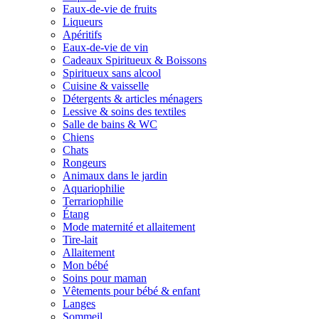
Eaux-de-vie de fruits
Liqueurs
Apéritifs
Eaux-de-vie de vin
Cadeaux Spiritueux & Boissons
Spiritueux sans alcool
Cuisine & vaisselle
Détergents & articles ménagers
Lessive & soins des textiles
Salle de bains & WC
Chiens
Chats
Rongeurs
Animaux dans le jardin
Aquariophilie
Terrariophilie
Étang
Mode maternité et allaitement
Tire-lait
Allaitement
Mon bébé
Soins pour maman
Vêtements pour bébé & enfant
Langes
Sommeil