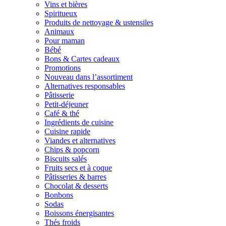
Vins et bières
Spiritueux
Produits de nettoyage & ustensiles
Animaux
Pour maman
Bébé
Bons & Cartes cadeaux
Promotions
Nouveau dans l’assortiment
Alternatives responsables
Pâtisserie
Petit-déjeuner
Café & thé
Ingrédients de cuisine
Cuisine rapide
Viandes et alternatives
Chips & popcorn
Biscuits salés
Fruits secs et à coque
Pâtisseries & barres
Chocolat & desserts
Bonbons
Sodas
Boissons énergisantes
Thés froids