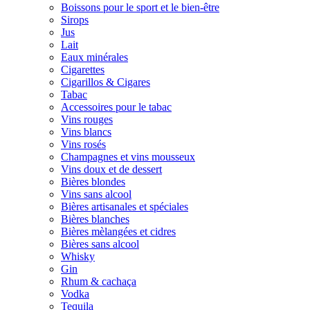
Boissons pour le sport et le bien-être
Sirops
Jus
Lait
Eaux minérales
Cigarettes
Cigarillos & Cigares
Tabac
Accessoires pour le tabac
Vins rouges
Vins blancs
Vins rosés
Champagnes et vins mousseux
Vins doux et de dessert
Bières blondes
Vins sans alcool
Bières artisanales et spéciales
Bières blanches
Bières mèlangées et cidres
Bières sans alcool
Whisky
Gin
Rhum & cachaça
Vodka
Tequila