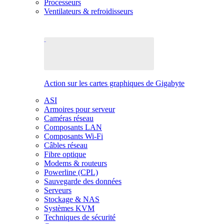
Processeurs
Ventilateurs & refroidisseurs
Action sur les cartes graphiques de Gigabyte
ASI
Armoires pour serveur
Caméras réseau
Composants LAN
Composants Wi-Fi
Câbles réseau
Fibre optique
Modems & routeurs
Powerline (CPL)
Sauvegarde des données
Serveurs
Stockage & NAS
Systèmes KVM
Techniques de sécurité