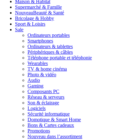
Maison & Habitat
Supermarché & Famille
Nouveau
Beauté & Santé
Bricolage & Hobby
Sport & Loisirs
Sale
Ordinateurs portables
Smartphones
Ordinateurs & tablettes
Périphériques & câbles
Téléphone portable et téléphonie
Wearables
TV & home cinéma
Photo & vidéo
Audio
Gaming
Composants PC
Réseau & serveurs
Son & éclairage
Logiciels
Sécurité informatique
Domotique & Smart Home
Bons & Cartes cadeaux
Promotions
Nouveau dans l’assortiment