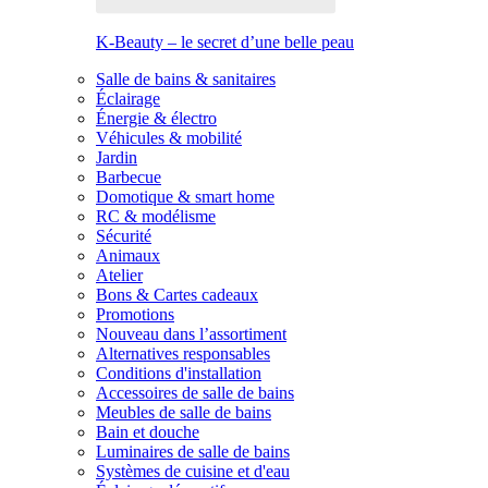
K-Beauty – le secret d’une belle peau
Salle de bains & sanitaires
Éclairage
Énergie & électro
Véhicules & mobilité
Jardin
Barbecue
Domotique & smart home
RC & modélisme
Sécurité
Animaux
Atelier
Bons & Cartes cadeaux
Promotions
Nouveau dans l’assortiment
Alternatives responsables
Conditions d'installation
Accessoires de salle de bains
Meubles de salle de bains
Bain et douche
Luminaires de salle de bains
Systèmes de cuisine et d'eau