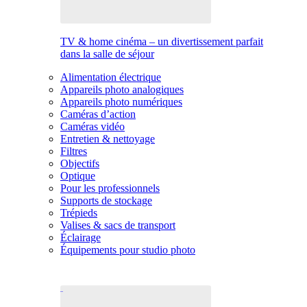
TV & home cinéma – un divertissement parfait
dans la salle de séjour
Alimentation électrique
Appareils photo analogiques
Appareils photo numériques
Caméras d’action
Caméras vidéo
Entretien & nettoyage
Filtres
Objectifs
Optique
Pour les professionnels
Supports de stockage
Trépieds
Valises & sacs de transport
Éclairage
Équipements pour studio photo