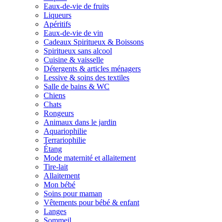
Eaux-de-vie de fruits
Liqueurs
Apéritifs
Eaux-de-vie de vin
Cadeaux Spiritueux & Boissons
Spiritueux sans alcool
Cuisine & vaisselle
Détergents & articles ménagers
Lessive & soins des textiles
Salle de bains & WC
Chiens
Chats
Rongeurs
Animaux dans le jardin
Aquariophilie
Terrariophilie
Étang
Mode maternité et allaitement
Tire-lait
Allaitement
Mon bébé
Soins pour maman
Vêtements pour bébé & enfant
Langes
Sommeil