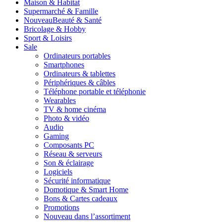
Maison & Habitat
Supermarché & Famille
Nouveau
Beauté & Santé
Bricolage & Hobby
Sport & Loisirs
Sale
Ordinateurs portables
Smartphones
Ordinateurs & tablettes
Périphériques & câbles
Téléphone portable et téléphonie
Wearables
TV & home cinéma
Photo & vidéo
Audio
Gaming
Composants PC
Réseau & serveurs
Son & éclairage
Logiciels
Sécurité informatique
Domotique & Smart Home
Bons & Cartes cadeaux
Promotions
Nouveau dans l’assortiment