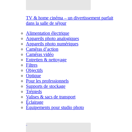
TV & home cinéma – un divertissement parfait
dans la salle de séjour
Alimentation électrique
Appareils photo analogiques
Appareils photo numériques
Caméras d’action
Caméras vidéo
Entretien & nettoyage
Filtres
Objectifs
Optique
Pour les professionnels
Supports de stockage
Trépieds
Valises & sacs de transport
Éclairage
Équipements pour studio photo