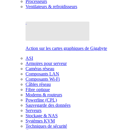
Processeurs
Ventilateurs & refroidisseurs
Action sur les cartes graphiques de Gigabyte
ASI
Armoires pour serveur
Caméras réseau
Composants LAN
Composants Wi-Fi
Câbles réseau
Fibre optique
Modems & routeurs
Powerline (CPL)
Sauvegarde des données
Serveurs
Stockage & NAS
Systèmes KVM
Techniques de sécurité