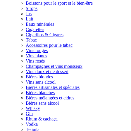
Boissons pour le sport et le bien-être
Sirops
Jus
Lait
Eaux minérales
Cigarettes
Cigarillos & Cigares
Tabac
Accessoires pour le tabac
Vins rouges
Vins blancs
Vins rosés
Champagnes et vins mousseux
Vins doux et de dessert
Bières blondes
Vins sans alcool
Bières artisanales et spéciales
Bières blanches
Bières mèlangées et cidres
Bières sans alcool
Whisky
Gin
Rhum & cachaça
Vodka
Tequila