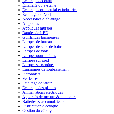
Éclairage décoratif
Éclairage du système
Éclairage commercial et industriel
Éclairage de Noël
Accessoires d’éclairage
Ampoules
Appliques murales
Bandes de LED
Guirlandes lumineuses
Lampes de bureau
Lampes de salle de bains
Lampes de table
Lampes pour enfants
Lampes sur pied
Lampes suspendues
Luminaires de soubassement
Plafonniers
Veilleuses
Éclairage de jardin
Éclairage des plantes
Alimentations électriques
Appareils de mesure & minuteurs
Batteries & accumulateurs
Distribution électrique
Gestion du câblage