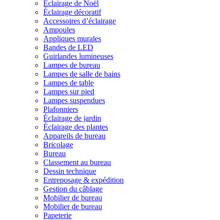
Éclairage de Noël
Éclairage décoratif
Accessoires d’éclairage
Ampoules
Appliques murales
Bandes de LED
Guirlandes lumineuses
Lampes de bureau
Lampes de salle de bains
Lampes de table
Lampes sur pied
Lampes suspendues
Plafonniers
Éclairage de jardin
Éclairage des plantes
Appareils de bureau
Bricolage
Bureau
Classement au bureau
Dessin technique
Entreposage & expédition
Gestion du câblage
Mobilier de bureau
Mobilier de bureau
Papeterie