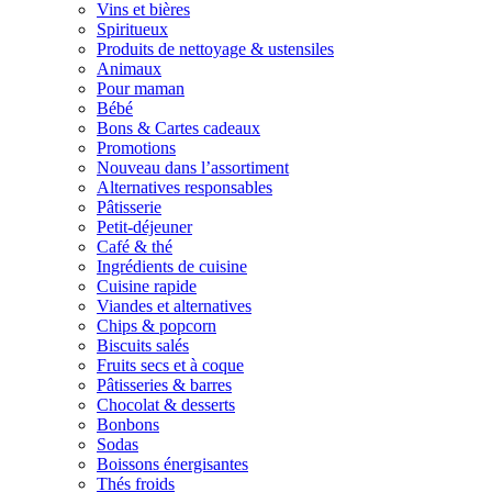
Vins et bières
Spiritueux
Produits de nettoyage & ustensiles
Animaux
Pour maman
Bébé
Bons & Cartes cadeaux
Promotions
Nouveau dans l’assortiment
Alternatives responsables
Pâtisserie
Petit-déjeuner
Café & thé
Ingrédients de cuisine
Cuisine rapide
Viandes et alternatives
Chips & popcorn
Biscuits salés
Fruits secs et à coque
Pâtisseries & barres
Chocolat & desserts
Bonbons
Sodas
Boissons énergisantes
Thés froids