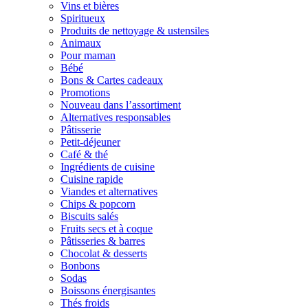
Vins et bières
Spiritueux
Produits de nettoyage & ustensiles
Animaux
Pour maman
Bébé
Bons & Cartes cadeaux
Promotions
Nouveau dans l’assortiment
Alternatives responsables
Pâtisserie
Petit-déjeuner
Café & thé
Ingrédients de cuisine
Cuisine rapide
Viandes et alternatives
Chips & popcorn
Biscuits salés
Fruits secs et à coque
Pâtisseries & barres
Chocolat & desserts
Bonbons
Sodas
Boissons énergisantes
Thés froids