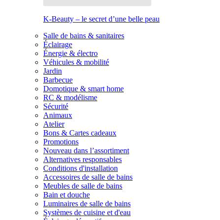
K-Beauty – le secret d’une belle peau
Salle de bains & sanitaires
Éclairage
Énergie & électro
Véhicules & mobilité
Jardin
Barbecue
Domotique & smart home
RC & modélisme
Sécurité
Animaux
Atelier
Bons & Cartes cadeaux
Promotions
Nouveau dans l’assortiment
Alternatives responsables
Conditions d'installation
Accessoires de salle de bains
Meubles de salle de bains
Bain et douche
Luminaires de salle de bains
Systèmes de cuisine et d'eau