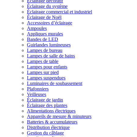
Éclairage décoratif
Éclairage du système
Éclairage commercial et industriel
Éclairage de Noël
Accessoires d’éclairage
Ampoules
Appliques murales
Bandes de LED
Guirlandes lumineuses
Lampes de bureau
Lampes de salle de bains
Lampes de table
Lampes pour enfants
Lampes sur pied
Lampes suspendues
Luminaires de soubassement
Plafonniers
Veilleuses
Éclairage de jardin
Éclairage des plantes
Alimentations électriques
Appareils de mesure & minuteurs
Batteries & accumulateurs
Distribution électrique
Gestion du câblage