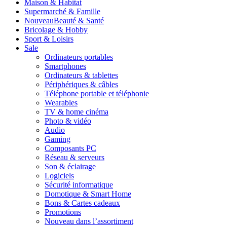
Maison & Habitat
Supermarché & Famille
Nouveau
Beauté & Santé
Bricolage & Hobby
Sport & Loisirs
Sale
Ordinateurs portables
Smartphones
Ordinateurs & tablettes
Périphériques & câbles
Téléphone portable et téléphonie
Wearables
TV & home cinéma
Photo & vidéo
Audio
Gaming
Composants PC
Réseau & serveurs
Son & éclairage
Logiciels
Sécurité informatique
Domotique & Smart Home
Bons & Cartes cadeaux
Promotions
Nouveau dans l’assortiment