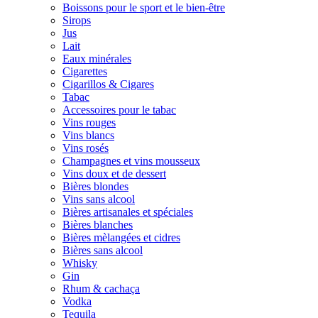
Boissons pour le sport et le bien-être
Sirops
Jus
Lait
Eaux minérales
Cigarettes
Cigarillos & Cigares
Tabac
Accessoires pour le tabac
Vins rouges
Vins blancs
Vins rosés
Champagnes et vins mousseux
Vins doux et de dessert
Bières blondes
Vins sans alcool
Bières artisanales et spéciales
Bières blanches
Bières mèlangées et cidres
Bières sans alcool
Whisky
Gin
Rhum & cachaça
Vodka
Tequila