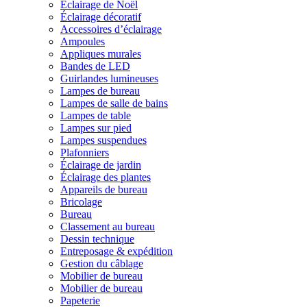
Éclairage de Noël
Éclairage décoratif
Accessoires d’éclairage
Ampoules
Appliques murales
Bandes de LED
Guirlandes lumineuses
Lampes de bureau
Lampes de salle de bains
Lampes de table
Lampes sur pied
Lampes suspendues
Plafonniers
Éclairage de jardin
Éclairage des plantes
Appareils de bureau
Bricolage
Bureau
Classement au bureau
Dessin technique
Entreposage & expédition
Gestion du câblage
Mobilier de bureau
Mobilier de bureau
Papeterie