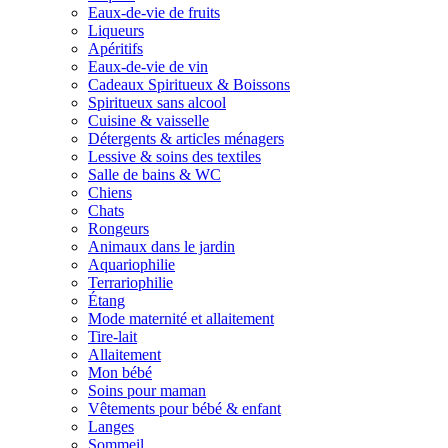
Eaux-de-vie de fruits
Liqueurs
Apéritifs
Eaux-de-vie de vin
Cadeaux Spiritueux & Boissons
Spiritueux sans alcool
Cuisine & vaisselle
Détergents & articles ménagers
Lessive & soins des textiles
Salle de bains & WC
Chiens
Chats
Rongeurs
Animaux dans le jardin
Aquariophilie
Terrariophilie
Étang
Mode maternité et allaitement
Tire-lait
Allaitement
Mon bébé
Soins pour maman
Vêtements pour bébé & enfant
Langes
Sommeil