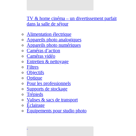
TV & home cinéma – un divertissement parfait
dans la salle de séjour
Alimentation électrique
Appareils photo analogiques
Appareils photo numériques
Caméras d’action
Caméras vidéo
Entretien & nettoyage
Filtres
Objectifs
Optique
Pour les professionnels
Supports de stockage
Trépieds
Valises & sacs de transport
Éclairage
Équipements pour studio photo