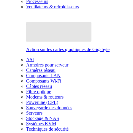
Processeurs
Ventilateurs & refroidisseurs
Action sur les cartes graphiques de Gigabyte
ASI
Armoires pour serveur
Caméras réseau
Composants LAN
Composants Wi-Fi
Câbles réseau
Fibre optique
Modems & routeurs
Powerline (CPL)
Sauvegarde des données
Serveurs
Stockage & NAS
Systèmes KVM
Techniques de sécurité