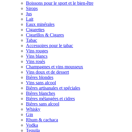
Boissons pour le sport et le bien-être
Sirops
Jus
Lait
Eaux minérales
Cigarettes
Cigarillos & Cigares
Tabac
Accessoires pour le tabac
Vins rouges
Vins blancs
Vins rosés
Champagnes et vins mousseux
Vins doux et de dessert
Bières blondes
Vins sans alcool
Bières artisanales et spéciales
Bières blanches
Bières mèlangées et cidres
Bières sans alcool
Whisky
Gin
Rhum & cachaça
Vodka
Tequila