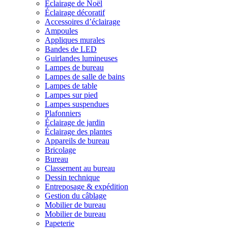
Éclairage de Noël
Éclairage décoratif
Accessoires d’éclairage
Ampoules
Appliques murales
Bandes de LED
Guirlandes lumineuses
Lampes de bureau
Lampes de salle de bains
Lampes de table
Lampes sur pied
Lampes suspendues
Plafonniers
Éclairage de jardin
Éclairage des plantes
Appareils de bureau
Bricolage
Bureau
Classement au bureau
Dessin technique
Entreposage & expédition
Gestion du câblage
Mobilier de bureau
Mobilier de bureau
Papeterie