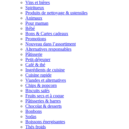
Vins et bières
Spiritueux
Produits de nettoyage & ustensiles
Animaux
Pour maman
Bébé
Bons & Cartes cadeaux
Promotions
Nouveau dans l’assortiment
Alternatives responsables
Pâtisserie
Petit-déjeuner
Café & thé
Ingrédients de cuisine
Cuisine rapide
Viandes et alternatives
Chips & popcorn
Biscuits salés
Fruits secs et à coque
Pâtisseries & barres
Chocolat & desserts
Bonbons
Sodas
Boissons énergisantes
Thés froids