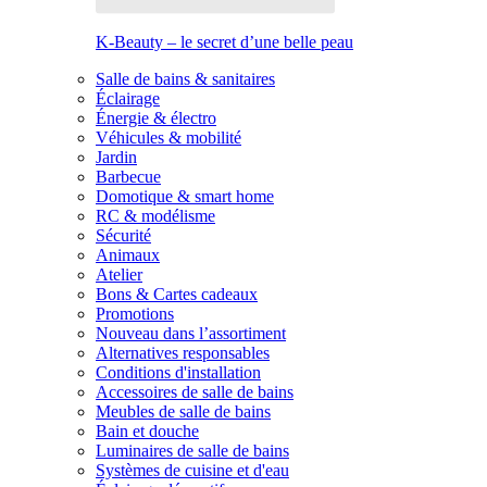
K-Beauty – le secret d’une belle peau
Salle de bains & sanitaires
Éclairage
Énergie & électro
Véhicules & mobilité
Jardin
Barbecue
Domotique & smart home
RC & modélisme
Sécurité
Animaux
Atelier
Bons & Cartes cadeaux
Promotions
Nouveau dans l’assortiment
Alternatives responsables
Conditions d'installation
Accessoires de salle de bains
Meubles de salle de bains
Bain et douche
Luminaires de salle de bains
Systèmes de cuisine et d'eau