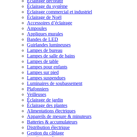
Éclairage décoratif
Éclairage du système
Éclairage commercial et industriel
Éclairage de Noël
Accessoires d’éclairage
Ampoules
Appliques murales
Bandes de LED
Guirlandes lumineuses
Lampes de bureau
Lampes de salle de bains
Lampes de table
Lampes pour enfants
Lampes sur pied
Lampes suspendues
Luminaires de soubassement
Plafonniers
Veilleuses
Éclairage de jardin
Éclairage des plantes
Alimentations électriques
Appareils de mesure & minuteurs
Batteries & accumulateurs
Distribution électrique
Gestion du câblage