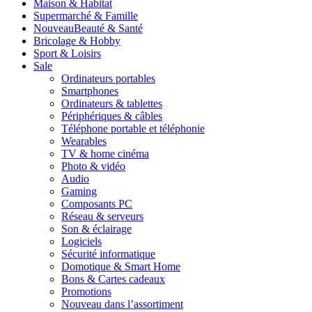
Maison & Habitat
Supermarché & Famille
Nouveau
Beauté & Santé
Bricolage & Hobby
Sport & Loisirs
Sale
Ordinateurs portables
Smartphones
Ordinateurs & tablettes
Périphériques & câbles
Téléphone portable et téléphonie
Wearables
TV & home cinéma
Photo & vidéo
Audio
Gaming
Composants PC
Réseau & serveurs
Son & éclairage
Logiciels
Sécurité informatique
Domotique & Smart Home
Bons & Cartes cadeaux
Promotions
Nouveau dans l’assortiment