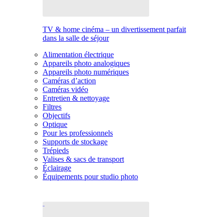
TV & home cinéma – un divertissement parfait
dans la salle de séjour
Alimentation électrique
Appareils photo analogiques
Appareils photo numériques
Caméras d’action
Caméras vidéo
Entretien & nettoyage
Filtres
Objectifs
Optique
Pour les professionnels
Supports de stockage
Trépieds
Valises & sacs de transport
Éclairage
Équipements pour studio photo