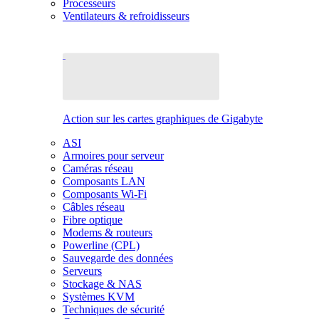
Processeurs
Ventilateurs & refroidisseurs
Action sur les cartes graphiques de Gigabyte
ASI
Armoires pour serveur
Caméras réseau
Composants LAN
Composants Wi-Fi
Câbles réseau
Fibre optique
Modems & routeurs
Powerline (CPL)
Sauvegarde des données
Serveurs
Stockage & NAS
Systèmes KVM
Techniques de sécurité