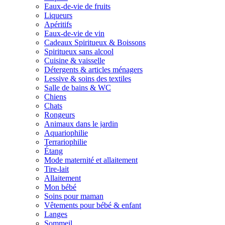
Eaux-de-vie de fruits
Liqueurs
Apéritifs
Eaux-de-vie de vin
Cadeaux Spiritueux & Boissons
Spiritueux sans alcool
Cuisine & vaisselle
Détergents & articles ménagers
Lessive & soins des textiles
Salle de bains & WC
Chiens
Chats
Rongeurs
Animaux dans le jardin
Aquariophilie
Terrariophilie
Étang
Mode maternité et allaitement
Tire-lait
Allaitement
Mon bébé
Soins pour maman
Vêtements pour bébé & enfant
Langes
Sommeil