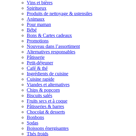
Vins et bières
Spiritueux
Produits de nettoyage & ustensiles
Animaux
Pour maman
Bébé
Bons & Cartes cadeaux
Promotions
Nouveau dans l’assortiment
Alternatives responsables
Pâtisserie
Petit-déjeuner
Café & thé
Ingrédients de cuisine
Cuisine rapide
Viandes et alternatives
Chips & popcorn
Biscuits salés
Fruits secs et à coque
Pâtisseries & barres
Chocolat & desserts
Bonbons
Sodas
Boissons énergisantes
Thés froids