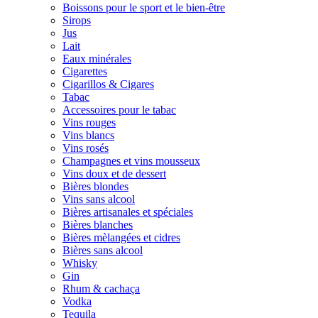
Boissons pour le sport et le bien-être
Sirops
Jus
Lait
Eaux minérales
Cigarettes
Cigarillos & Cigares
Tabac
Accessoires pour le tabac
Vins rouges
Vins blancs
Vins rosés
Champagnes et vins mousseux
Vins doux et de dessert
Bières blondes
Vins sans alcool
Bières artisanales et spéciales
Bières blanches
Bières mèlangées et cidres
Bières sans alcool
Whisky
Gin
Rhum & cachaça
Vodka
Tequila