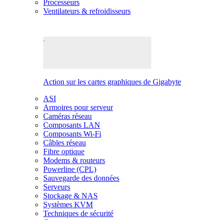
Processeurs
Ventilateurs & refroidisseurs
Action sur les cartes graphiques de Gigabyte
ASI
Armoires pour serveur
Caméras réseau
Composants LAN
Composants Wi-Fi
Câbles réseau
Fibre optique
Modems & routeurs
Powerline (CPL)
Sauvegarde des données
Serveurs
Stockage & NAS
Systèmes KVM
Techniques de sécurité