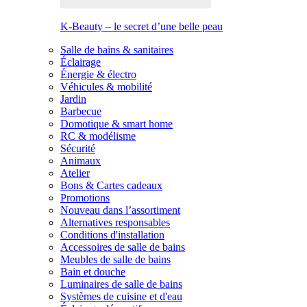
K-Beauty – le secret d’une belle peau
Salle de bains & sanitaires
Éclairage
Énergie & électro
Véhicules & mobilité
Jardin
Barbecue
Domotique & smart home
RC & modélisme
Sécurité
Animaux
Atelier
Bons & Cartes cadeaux
Promotions
Nouveau dans l’assortiment
Alternatives responsables
Conditions d'installation
Accessoires de salle de bains
Meubles de salle de bains
Bain et douche
Luminaires de salle de bains
Systèmes de cuisine et d'eau