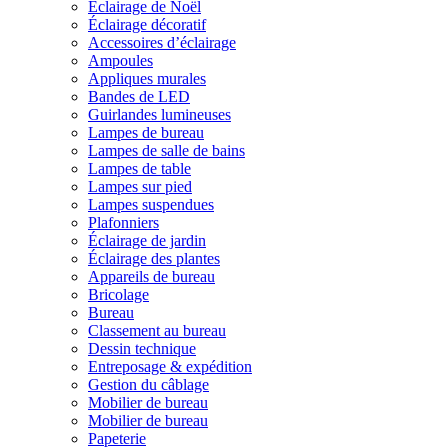
Éclairage de Noël
Éclairage décoratif
Accessoires d’éclairage
Ampoules
Appliques murales
Bandes de LED
Guirlandes lumineuses
Lampes de bureau
Lampes de salle de bains
Lampes de table
Lampes sur pied
Lampes suspendues
Plafonniers
Éclairage de jardin
Éclairage des plantes
Appareils de bureau
Bricolage
Bureau
Classement au bureau
Dessin technique
Entreposage & expédition
Gestion du câblage
Mobilier de bureau
Mobilier de bureau
Papeterie