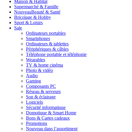
Maison & Habitat
Supermarché & Famille
Nouveau
Beauté & Santé
Bricolage & Hobby
Sport & Loisirs
Sale
Ordinateurs portables
Smartphones
Ordinateurs & tablettes
Périphériques & câbles
Téléphone portable et téléphonie
Wearables
TV & home cinéma
Photo & vidéo
Audio
Gaming
Composants PC
Réseau & serveurs
Son & éclairage
Logiciels
Sécurité informatique
Domotique & Smart Home
Bons & Cartes cadeaux
Promotions
Nouveau dans l’assortiment