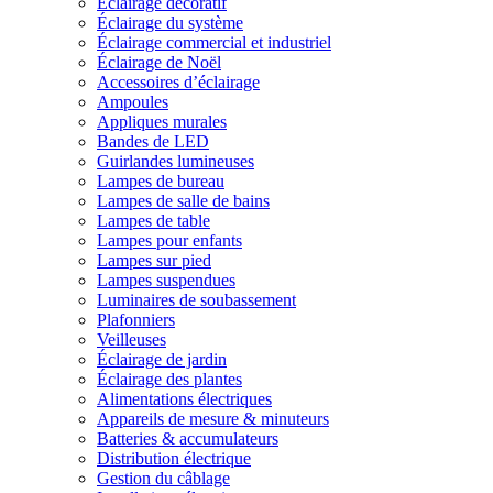
Éclairage décoratif
Éclairage du système
Éclairage commercial et industriel
Éclairage de Noël
Accessoires d’éclairage
Ampoules
Appliques murales
Bandes de LED
Guirlandes lumineuses
Lampes de bureau
Lampes de salle de bains
Lampes de table
Lampes pour enfants
Lampes sur pied
Lampes suspendues
Luminaires de soubassement
Plafonniers
Veilleuses
Éclairage de jardin
Éclairage des plantes
Alimentations électriques
Appareils de mesure & minuteurs
Batteries & accumulateurs
Distribution électrique
Gestion du câblage