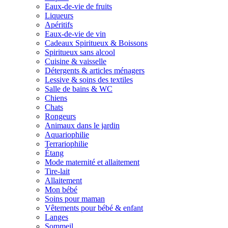
Eaux-de-vie de fruits
Liqueurs
Apéritifs
Eaux-de-vie de vin
Cadeaux Spiritueux & Boissons
Spiritueux sans alcool
Cuisine & vaisselle
Détergents & articles ménagers
Lessive & soins des textiles
Salle de bains & WC
Chiens
Chats
Rongeurs
Animaux dans le jardin
Aquariophilie
Terrariophilie
Étang
Mode maternité et allaitement
Tire-lait
Allaitement
Mon bébé
Soins pour maman
Vêtements pour bébé & enfant
Langes
Sommeil