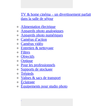
TV & home cinéma – un divertissement parfait
dans la salle de séjour
Alimentation électrique
Appareils photo analogiques
Appareils photo numériques
Caméras d’action
Caméras vidéo
Entretien & nettoyage
Filtres
Objectifs
Optique
Pour les professionnels
Supports de stockage
Trépieds
Valises & sacs de transport
Éclairage
Équipements pour studio photo