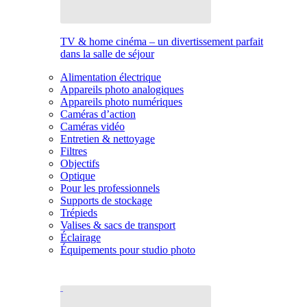
TV & home cinéma – un divertissement parfait
dans la salle de séjour
Alimentation électrique
Appareils photo analogiques
Appareils photo numériques
Caméras d’action
Caméras vidéo
Entretien & nettoyage
Filtres
Objectifs
Optique
Pour les professionnels
Supports de stockage
Trépieds
Valises & sacs de transport
Éclairage
Équipements pour studio photo