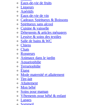
Eaux-de-vie de fruits
Liqueurs
Apéritifs
Eaux-de-vie de vin
Cadeaux Spiritueux & Boissons
Spiritueux sans alcool
Cuisine & vaisselle
Détergents & articles ménagers
Lessive & soins des textiles
Salle de bains & WC
Chiens
Chats
Rongeurs
Animaux dans le jardin
Aquariophilie
Terrariophilie
Étang
Mode maternité et allaitement
Tire-lait
Allaitement
Mon bébé
Soins pour maman
Vêtements pour bébé & enfant
Langes
Sommeil