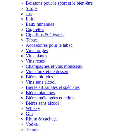
Boissons pour le sport et le bien-être
Sirops
Jus
Lait
Eaux minérales
Cigarettes
Cigarillos & Cigares
Tabac
Accessoires pour le tabac
Vins rouges
Vins blancs
Vins rosés
Champagnes et vins mousseux
Vins doux et de dessert
Bières blondes
Vins sans alcool
Bières artisanales et spéciales
Bières blanches
Bières mèlangées et cidres
Bières sans alcool
Whisky
Gin
Rhum & cachaça
Vodka
Tequila