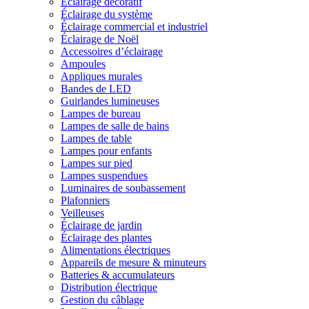
Éclairage décoratif
Éclairage du système
Éclairage commercial et industriel
Éclairage de Noël
Accessoires d’éclairage
Ampoules
Appliques murales
Bandes de LED
Guirlandes lumineuses
Lampes de bureau
Lampes de salle de bains
Lampes de table
Lampes pour enfants
Lampes sur pied
Lampes suspendues
Luminaires de soubassement
Plafonniers
Veilleuses
Éclairage de jardin
Éclairage des plantes
Alimentations électriques
Appareils de mesure & minuteurs
Batteries & accumulateurs
Distribution électrique
Gestion du câblage