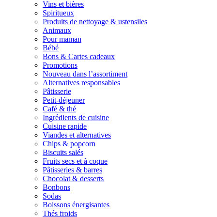
Vins et bières
Spiritueux
Produits de nettoyage & ustensiles
Animaux
Pour maman
Bébé
Bons & Cartes cadeaux
Promotions
Nouveau dans l’assortiment
Alternatives responsables
Pâtisserie
Petit-déjeuner
Café & thé
Ingrédients de cuisine
Cuisine rapide
Viandes et alternatives
Chips & popcorn
Biscuits salés
Fruits secs et à coque
Pâtisseries & barres
Chocolat & desserts
Bonbons
Sodas
Boissons énergisantes
Thés froids