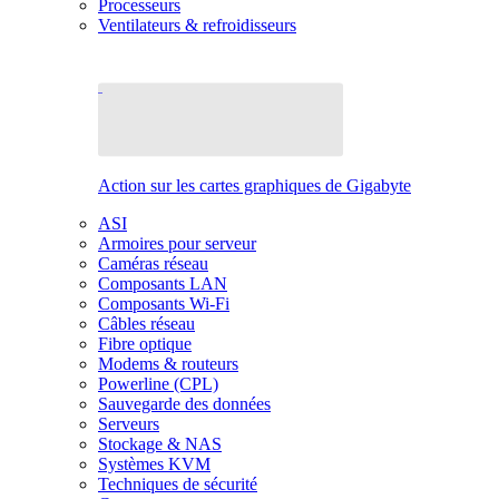
Processeurs
Ventilateurs & refroidisseurs
Action sur les cartes graphiques de Gigabyte
ASI
Armoires pour serveur
Caméras réseau
Composants LAN
Composants Wi-Fi
Câbles réseau
Fibre optique
Modems & routeurs
Powerline (CPL)
Sauvegarde des données
Serveurs
Stockage & NAS
Systèmes KVM
Techniques de sécurité