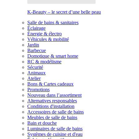
K-Beauty – le secret d’une belle peau
Salle de bains & sanitaires
Éclairage
Énergie & électro
Véhicules & mobilité
Jardin
Barbecue
Domotique & smart home
RC & modélisme
Sécurité
Animaux
Atelier
Bons & Cartes cadeaux
Promotions
Nouveau dans l’assortiment
Alternatives responsables
Conditions d'installation
Accessoires de salle de bains
Meubles de salle de bains
Bain et douche
Luminaires de salle de bains
Systèmes de cuisine et d'eau