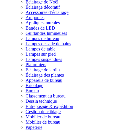
Éclairage de Noël
Éclairage décoratif
Accessoires d’éclairage
Ampoules
Appliques murales
Bandes de LED
Guirlandes lumineuses
Lampes de bureau
Lampes de salle de bains
Lampes de table
Lampes sur pied
Lampes suspendues
Plafonniers
Éclairage de jardin
Éclairage des plantes
Appareils de bureau
Bricolage
Bureau
Classement au bureau
Dessin technique
Entreposage & expédition
Gestion du câblage
Mobilier de bureau
Mobilier de bureau
Papeterie