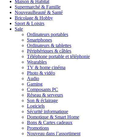
Maison & Habitat
Supermarché & Famille
Nouveau
Beauté & Santé
Bricolage & Hobby
Sport & Loisirs
Sale
Ordinateurs portables
Smartphones
Ordinateurs & tablettes
Périphériques & câbles
Téléphone portable et téléphonie
Wearables
TV & home cinéma
Photo & vidéo
Audio
Gaming
Composants PC
Réseau & serveurs
Son & éclairage
Logiciels
Sécurité informatique
Domotique & Smart Home
Bons & Cartes cadeaux
Promotions
Nouveau dans l’assortiment